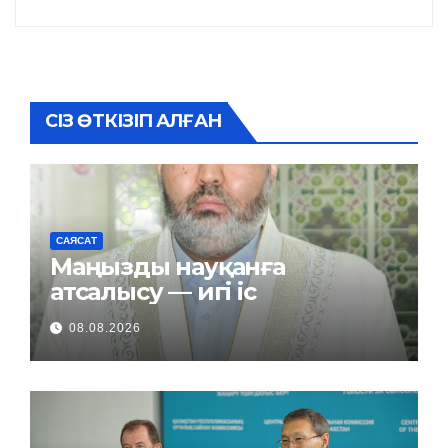
СІЗ ӨТКІЗІП АЛҒАН
САЯСАТ
Маңызды науқанға
атсалысу — игі іс
08.08.2026