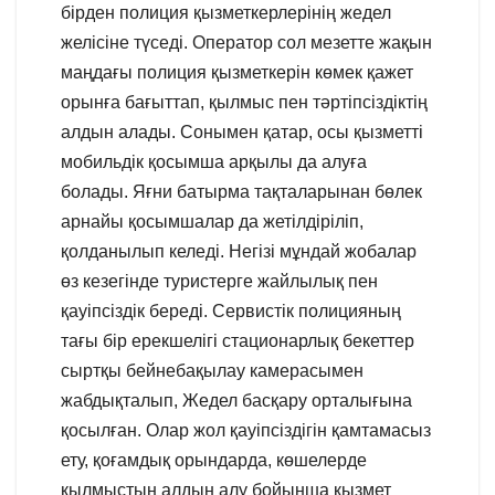
бірден полиция қызметкерлерінің жедел
желісіне түседі. Оператор сол мезетте жақын
маңдағы полиция қызметкерін көмек қажет
орынға бағыттап, қылмыс пен тәртіпсіздіктің
алдын алады. Сонымен қатар, осы қызметті
мобильдік қосымша арқылы да алуға
болады. Яғни батырма тақталарынан бөлек
арнайы қосымшалар да жетілдіріліп,
қолданылып келеді. Негізі мұндай жобалар
өз кезегінде туристерге жайлылық пен
қауіпсіздік береді. Сервистік полицияның
тағы бір ерекшелігі стационарлық бекеттер
сыртқы бейнебақылау камерасымен
жабдықталып, Жедел басқару орталығына
қосылған. Олар жол қауіпсіздігін қамтамасыз
ету, қоғамдық орындарда, көшелерде
қылмыстың алдын алу бойынша қызмет