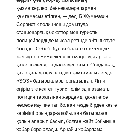
өңірлік құқық қорғау саласының
қызметкерлері бейнекамералармен
қамтамасыз етілген, — деді Б.Жұмағазин.
Сервистік полицияны дамытуда
стационарлық бекеттер мен туристік
полицейлерді де мысал ретінде айтып өтуге
болады. Себебі бұл жобалар өз кезегінде
халық пен мемлекет үшін маңызды әрі аса
қажетті екендігін дәлелдеп отыр. Сондай-ақ,
қазір қалада қауіпсіздікті қамтамасыз етуде
«SOS» батырмалары орнатылған. Яғни
өңірімізге келген турист, еліміздің азаматы
полиция тарапынан жәрдемді қажет етсе
немесе қауіпке тап болған кезде бірден көзге
көрінікті орындарға қойылған батырмаға
қолын апарып басып, болған жайт бойынша
хабар бере алады. Арнайы хабарлама