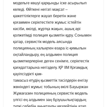
модельге көшуі қарқынды іске асырылып
келеді. Өйткені негізгі мақсат –
қажеттіліктерге жауап беретін және
қоғаммен серіктестікте жұмыс істейтін
кәсіби, өкілді, жұртқа жақын, ашық әрі
қолжетімді полиция қызметін құру. Сонымен
қатар, сервистік модель аясында
полицияның халықпен өзара іс-қимылын
оңтайландыру, ең алдымен полиция
қызметкерлеріне деген сенімге, серіктестік
қағидаттарына негізделу. ҚР ІІМ Қоғамдық
қауіпсіздікті қам-
тамасыз етудің қызметтік тәсілдерін енгізу
жөніндегі жұмыс тобының өкілі Бауыржан
Жұмағазин полицияның сервистік модель
үлгісі ең алдымен заң бұзушылықтардың
түпкі себебін анықтауды көздейтінін атап