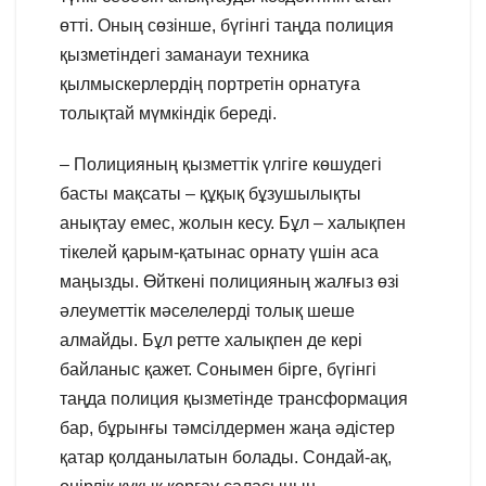
өтті. Оның сөзінше, бүгінгі таңда полиция
қызметіндегі заманауи техника
қылмыскерлердің портретін орнатуға
толықтай мүмкіндік береді.
– Полицияның қызметтік үлгіге көшудегі
басты мақсаты – құқық бұзушылықты
анықтау емес, жолын кесу. Бұл – халықпен
тікелей қарым-қатынас орнату үшін аса
маңызды. Өйткені полицияның жалғыз өзі
әлеуметтік мәселелерді толық шеше
алмайды. Бұл ретте халықпен де кері
байланыс қажет. Сонымен бірге, бүгінгі
таңда полиция қызметінде трансформация
бар, бұрынғы тәмсілдермен жаңа әдістер
қатар қолданылатын болады. Сондай-ақ,