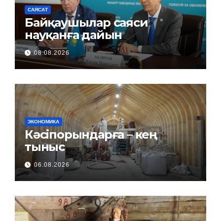
САЯСАТ
Байқаушылар саяси
науқанға дайын
08.08.2026
ЭКОНОМИКА
Кәсіпорындарға – кең
тыныс
06.08.2026