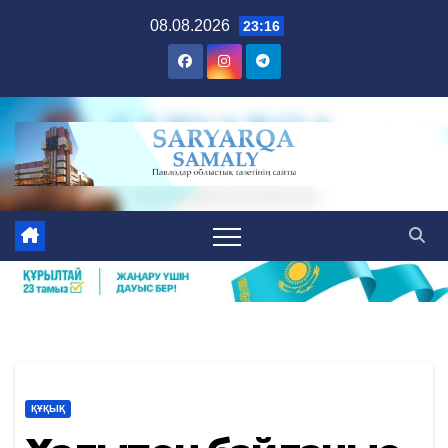
Skip
08.08.2026
23:16
to
content
ҚҰҚЫҚ