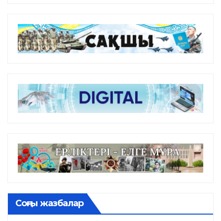
Соңғы жазбалар