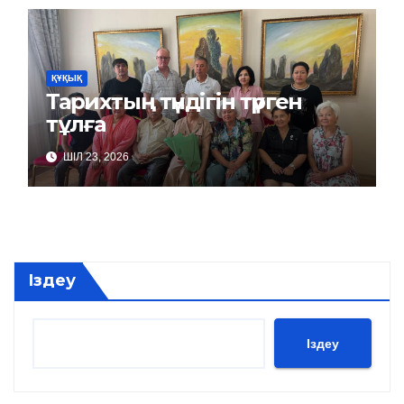
ҚҰҚЫҚ
Тарихтың түндігін түрген
тұлға
ШІЛ 23, 2026
Іздеу
Іздеу