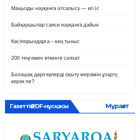
Маңызды науқанға атсалысу — игі іс
Байқаушылар саяси науқанға дайын
Кәсіпорындарға – кең тыныс
200 теңгемен өткенге саяхат
Болашақ дәрігерлерді оқыту мерзімін ұзарту
керек пе?
Мұрағат
Газеттің PDF-нұсқасы