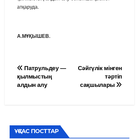
атқаруда.
А.МҰҚЫШЕВ.
Навигация
Патрульдеу —
Сәйгүлік мінген
қылмыстың
тәртіп
по
алдын алу
сақшылары
записям
ҰҚСАС ПОСТТАР