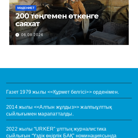
МӘДЕНИЕТ
200 теңгемен өткенге
саяхат
06.08.2026
Газет 1979 жылы <<Құрмет белгісі>> орденімен.
2014 жылы <<Алтын жұлдыз>> жалпыұлттық
сыйлығымен марапатталды.
2022 жылы “URKER” ұлттық журналистика
сыйлығын “Үздік өңірлік БАҚ” номинациясында