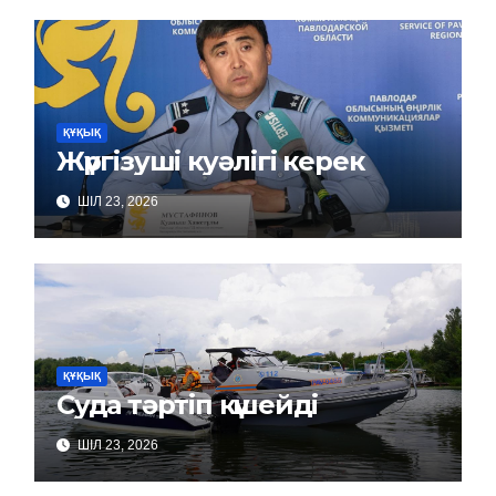
ҚҰҚЫҚ
Жүргізуші куәлігі керек
ШІЛ 23, 2026
ҚҰҚЫҚ
Суда тәртіп күшейді
ШІЛ 23, 2026