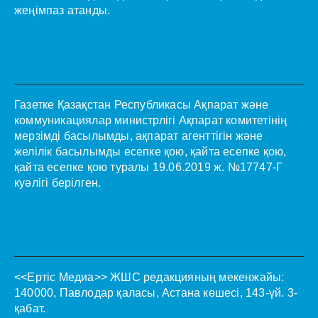
жеңімпаз атанды.
Газетке Қазақстан Республикасы Ақпарат және
коммуникациялар министрлігі Ақпарат комитетінің
мерзімді басылымды, ақпарат агенттігін және
желілік басылымды есепке қою, қайта есепке қою,
қайта есепке қою туралы 19.06.2019 ж. №17747-Г
куәлігі берілген.
<<Ертіс Медиа>>
ЖШС редакцияның мекенжайы:
140000, Павлодар қаласы, Астана көшесі, 143-үй. 3-
қабат.