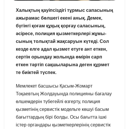
Халықтың қауіпсіздігі тұрмыс сапасының
ажырамас бөлшегі екені анық. Демек,
бүгінгі қоғам құқық қорғау саласының,
әсіресе, полиция қызметкерлері жұмы-
сының толықтай жақсаруын күтеді. Сол
кезде елге адал қызмет етуге ант еткен,
сертін орындау жолында өмірін сарп
еткен тәртіп сақшыларына деген құрмет
те биіктей түспек.
Мемлекет басшысы Қасым-Жомарт
Тоқаевтың Жолдауында полицияны бағалау
өлшемдерін түбегейлі өзгерту, полиция
қызметінің сервистік модельге көшуі басым
бағыттардың бірі болды. Осы бағытта ішкі
істер органдары қызметкерлерінің сервистік