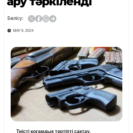
Қару тәркіленді
Бөлісу:
МАУ 6, 2024
Тиісті қоғамдық тәртіпті сақтау,