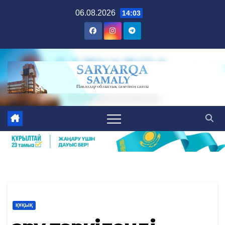
Skip
06.08.2026
14:03
to
content
ҚҰҚЫҚ