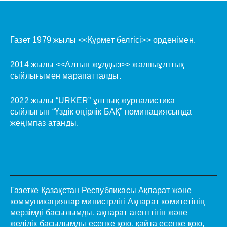
Газет 1979 жылы <<Құрмет белгісі>> орденімен.
2014 жылы <<Алтын жұлдыз>> жалпыұлттық
сыйлығымен марапатталды.
2022 жылы “URKER” ұлттық журналистика
сыйлығын “Үздік өңірлік БАҚ” номинациясында
жеңімпаз атанды.
Газетке Қазақстан Республикасы Ақпарат және
коммуникациялар министрлігі Ақпарат комитетінің
мерзімді басылымды, ақпарат агенттігін және
желілік басылымды есепке қою, қайта есепке қою,