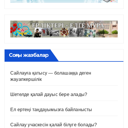
Соңғы жазбалар
Сайлауға қатысу — болашаққа деген
жауапкершілік
Шетелде қалай дауыс бере алады?
Ел ертеңі таңдауымызға байланысты
Сайлау учаскесін қалай білуге болады?