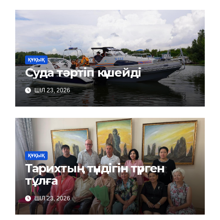
ҚҰҚЫҚ
Суда тәртіп күшейді
ШІЛ 23, 2026
ҚҰҚЫҚ
Тарихтың түндігін түрген
тұлға
ШІЛ 23, 2026