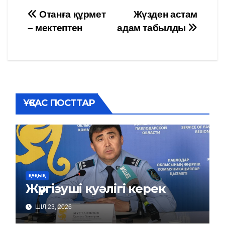
Навигация
Отанға құрмет
Жүзден астам
– мектептен
адам табылды
по
записям
ҰҚСАС ПОСТТАР
ҚҰҚЫҚ
Жүргізуші куәлігі керек
ШІЛ 23, 2026