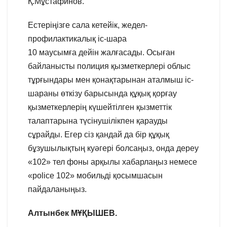
Қ.Мұстафинов.
Естеріңізге сала кетейік, жедел-
профилактикалық іс-шара
10 маусымға дейін жалғасады. Осыған
байланысты полиция қызметкерлері облыс
тұрғындары мен қонақтарынан аталмыш іс-
шараны өткізу барысында құқық қорғау
қызметкерлерің күшейтілген қызметтік
талаптарына түсінушілікпен қарауды
сұрайды. Егер сіз қандай да бір құқық
бұзушылықтың куәгері болсаңыз, онда дереу
«102» тел фоны арқылы хабарлаңыз немесе
«police 102» мобильді қосымшасын
пайдаланыңыз.
Алтынбек МҰҚЫШЕВ.