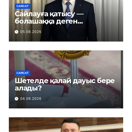
САЯСАТ
Сайлауға қатысу —
болашаққа деген
жауапкершілік
05.08.2026
САЯСАТ
Шетелде қалай дауыс бере
алады?
04.08.2026