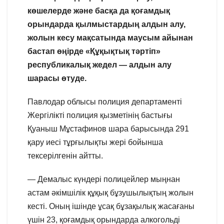
көшелерде және басқа да қоғамдық
орындарда қылмыстардың алдын алу,
жолын кесу мақсатында маусым айынан
бастап өңірде «Құқықтық тәртіп»
республикалық жедел — алдын алу
шарасы өтуде.
Павлодар облысы полиция департаменті
Жергілікті полиция қызметінің бастығы
Қуаныш Мұстафинов шара барысында 291
қару иесі тұрғылықты жері бойынша
тексерілгенін айтты.
— Демалыс күндері полицейлер мыңнан
астам әкімшілік құқық бұзушылықтың жолын
кесті. Оның ішінде ұсақ бұзақылық жасағаны
үшін 23, қоғамдық орындарда алкогольді