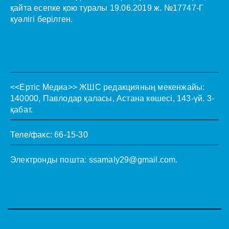
қайта есепке қою туралы 19.06.2019 ж. №17747-Г
куәлігі берілген.
<<Ертіс Медиа>>
ЖШС редакцияның мекенжайы:
140000, Павлодар қаласы, Астана көшесі, 143-үй. 3-
қабат.
Теле/факс: 66-15-30
Электронды пошта:
ssamaly29@gmail.com
.