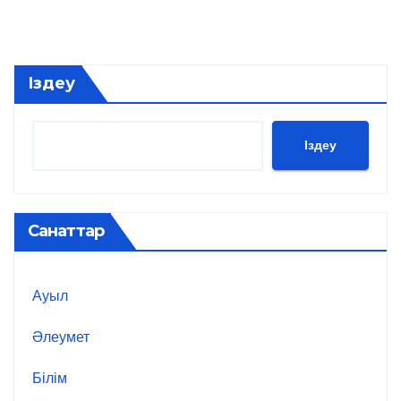
Іздеу
Іздеу
Санаттар
Ауыл
Әлеумет
Білім