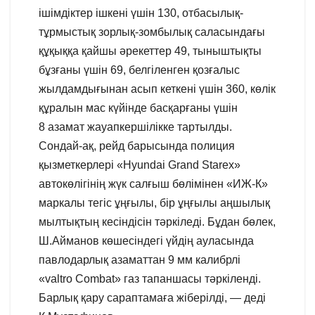
ішімдіктер ішкені үшін 130, отбасылық-
тұрмыстық зорлық-зомбылық саласындағы
құқыққа қайшы әрекеттер 49, тыныштықты
бұзғаны үшін 69, белгіленген қозғалыс
жылдамдығынан асып кеткені үшін 360, көлік
құралын мас күйінде басқарғаны үшін
8 азамат жауапкершілікке тартылды.
Сондай-ақ, рейд барысында полиция
қызметкерлері «Нyundai Grand Starex»
автокөлігінің жүк салғыш бөлімінен «ИЖ-К»
маркалы тегіс ұңғылы, бір ұңғылы аңшылық
мылтықтың кесіндісін тәркіледі. Бұдан бөлек,
Ш.Айманов көшесіндегі үйдің ауласында
павлодарлық азаматтан 9 мм калибрлі
«valtro Combat» газ тапаншасы тәркіленді.
Барлық қару сараптамаға жіберілді, — деді