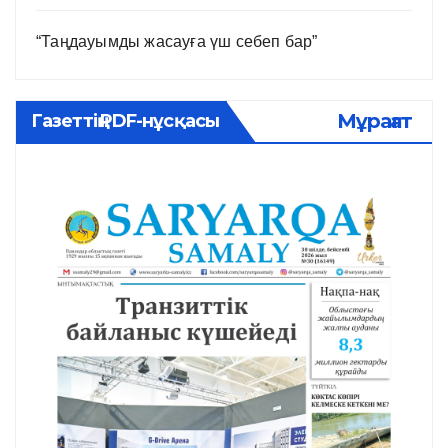
“Таңдауымды жасауға үш себеп бар”
Мұрағат
Газеттің PDF-нұсқасы