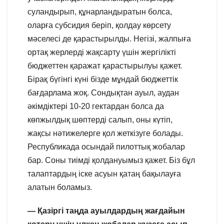
суландырып, құнарландыратын болса,
оларға субсидия беріп, қолдау көрсету
мәселесі де қарастырылды. Негізі, жалпыға
ортақ жерлерді жақсарту үшін жергілікті
бюджеттен қаражат қарастырылуы қажет.
Бірақ бүгінгі күні бізде мұндай бюджеттік
бағдарлама жоқ. Сондықтан ауыл, аудан
әкімдіктері 10-20 гектардан болса да
көпжылдық шөптерді салып, оны күтіп,
жақсы нәтижелерге қол жеткізуге болады.
Республикада осындай пилоттық жобалар
бар. Соны тиімді қолдануымыз қажет. Біз бұл
талаптардың іске асуын қатаң бақылауға
алатын боламыз.
— Қазіргі таңда ауылдардың жағдайын