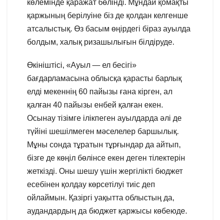
көлемінде қаражат бөлінді. Мұндай қомақты
қаржының берілуіне біз де қолдан келгенше
атсалыстық. Өз басым өңірдегі біраз ауылда
болдым, халық ризашылығын білдіруде.
Өкініштісі, «Ауыл — ел бесігі»
бағдарламасына облысқа қарасты барлық
елді мекеннің 60 пайызы ғана кірген, ал
қалған 40 пайызы енбей қалған екен.
Осынау тізімге ілікпеген ауылдарда әлі де
түйіні шешілмеген мәселелер баршылық.
Мұны сонда тұратын тұрғындар да айтып,
бізге де көңіл бөлінсе екен деген тілектерін
жеткізді. Оны шешу үшін жергілікті бюджет
есебінен қолдау көрсетілуі тиіс деп
ойлаймын. Қазіргі уақытта облыстың да,
аудандардың да бюджет қаржысы көбеюде.