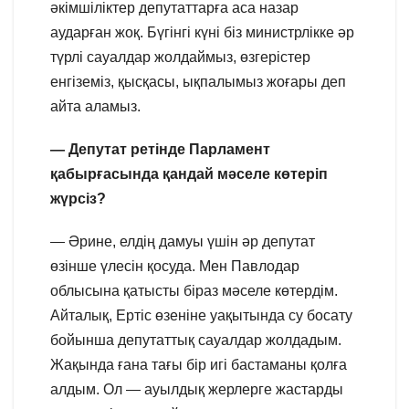
әкімшіліктер депутаттарға аса назар
аударған жоқ. Бүгінгі күні біз министрлікке әр
түрлі сауалдар жолдаймыз, өзгерістер
енгіземіз, қысқасы, ықпалымыз жоғары деп
айта аламыз.
— Депутат ретінде Парламент
қабырғасында қандай мәселе көтеріп
жүрсіз?
— Әрине, елдің дамуы үшін әр депутат
өзінше үлесін қосуда. Мен Павлодар
облысына қатысты біраз мәселе көтердім.
Айталық, Ертіс өзеніне уақытында су босату
бойынша депутаттық сауалдар жолдадым.
Жақында ғана тағы бір игі бастаманы қолға
алдым. Ол — ауылдық жерлерге жастарды