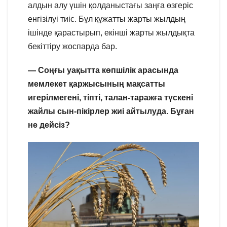
алдын алу үшін қолданыстағы заңға өзгеріс
енгізілуі тиіс. Бұл құжатты жарты жылдың
ішінде қарастырып, екінші жарты жылдықта
бекіттіру жоспарда бар.
— Соңғы уақытта көпшілік арасында
мемлекет қаржысының мақсатты
игерілмегені, тіпті, талан-таражға түскені
жайлы сын-пікірлер жиі айтылуда. Бұған
не дейсіз?