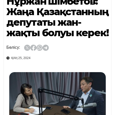
Нұржан Әшімбетов:
Жаңа Қазақстанның
депутаты жан-
жақты болуы керек!
Бөлісу:
ҚАҢ 25, 2024