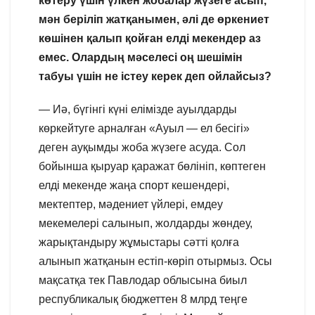
көтеру үшін үлкен жобалар жүзеге асып,
мән беріліп жатқанымен, әлі де өркениет
көшінен қалып қойған елді мекендер аз
емес. Олардың мәселесі оң шешімін
табуы үшін не істеу керек деп ойлайсыз?
— Иә, бүгінгі күні елімізде ауылдарды
көркейтуге арналған «Ауыл — ел бесігі»
деген ауқымды жоба жүзеге асуда. Сол
бойынша қыруар қаражат бөлініп, көптеген
елді мекенде жаңа спорт кешендері,
мектептер, мәдениет үйлері, емдеу
мекемелері салынып, жолдарды жөндеу,
жарықтандыру жұмыстары сәтті қолға
алынып жатқанын естіп-көріп отырмыз. Осы
мақсатқа тек Павлодар облысына биыл
республикалық бюджеттен 8 млрд теңге