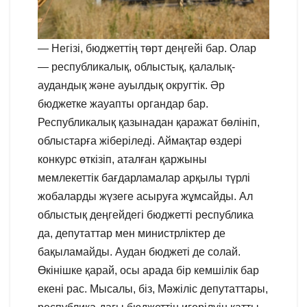
— Негізі, бюджеттің төрт деңгейі бар. Олар
— республикалық, облыстық, қалалық-
аудандық және ауылдық округтік. Әр
бюджетке жауапты органдар бар.
Республикалық қазынадан қаражат бөлініп,
облыстарға жіберіледі. Аймақтар өздері
конкурс өткізіп, аталған қаржыны
мемлекеттік бағдарламалар арқылы түрлі
жобаларды жүзеге асыруға жұмсайды. Ал
облыстық деңгейдегі бюджетті республика
да, депутаттар мен министрліктер де
бақыламайды. Аудан бюджеті де солай.
Өкінішке қарай, осы арада бір кемшілік бар
екені рас. Мысалы, біз, Мәжіліс депутаттары,