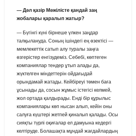
— Дәл қазір Мәжілісте қандай заң
жобалары қаралып жатыр?
— Бүгінгі күні бірнеше үлкен заңдар
талқылануда. Соның ішіндегі ең өзектісі —
мемлекеттік сатып алу туралы заңға
өзгерістер енгізудеміз. Себебі, көптеген
компаниялар тендер ұтып алады да,
жүктелген міндеттерін ойдағыдай
орындамай жатады. Кейбіреуі төмен баға
ұсынады да, сосын жұмыс істегісі келмей,
жол ортада қалдырады. Енді бір құрылыс
компаниялары көп нысан алып, кейін оны
салуға күштері жетпей қиналып қалады. Осы
сияқты түрлі оқиғалар ел дамуына кедергі
келтіруде. Болашақта мұндай жағдайлардың