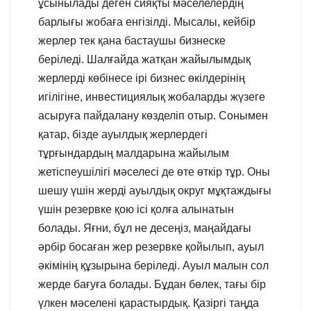
ұсынылады деген сияқты мәселелердің
барлығы жобаға енгізілді. Мысалы, кейбір
жерлер тек қана бастаушы бизнеске
беріледі. Шалғайда жатқан жайылымдық
жерлерді көбінесе ірі бизнес өкілдерінің
игілігіне, инвестициялық жобаларды жүзеге
асыруға пайдалану көзделіп отыр. Сонымен
қатар, бізде ауылдық жерлердегі
тұрғындардың малдарына жайылым
жетіспеушілігі мәселесі де өте өткір тұр. Оны
шешу үшін жерді ауылдық округ мұқтаждығы
үшін резервке қою ісі қолға алынатын
болады. Яғни, бұл не десеңіз, маңайдағы
әрбір босаған жер резервке қойылып, ауыл
әкімінің құзырына беріледі. Ауыл малын сол
жерде бағуға болады. Бұдан бөлек, тағы бір
үлкен мәселені қарастырдық. Қазіргі таңда