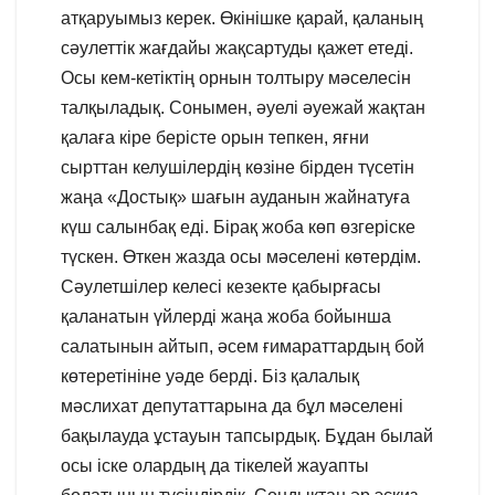
атқаруымыз керек. Өкінішке қарай, қаланың
сәулеттік жағдайы жақсартуды қажет етеді.
Осы кем-кетіктің орнын толтыру мәселесін
талқыладық. Сонымен, әуелі әуежай жақтан
қалаға кіре берісте орын тепкен, яғни
сырттан келушілердің көзіне бірден түсетін
жаңа «Достық» шағын ауданын жайнатуға
күш салынбақ еді. Бірақ жоба көп өзгеріске
түскен. Өткен жазда осы мәселені көтердім.
Сәулетшілер келесі кезекте қабырғасы
қаланатын үйлерді жаңа жоба бойынша
салатынын айтып, әсем ғимараттардың бой
көтеретініне уәде берді. Біз қалалық
мәслихат депутаттарына да бұл мәселені
бақылауда ұстауын тапсырдық. Бұдан былай
осы іске олардың да тікелей жауапты