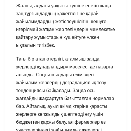
Жалпы, алдағы уақытта күшіне енетін жаңа
заң тұрғындардың қажеттілігіне қарай
жайылымдардың жетіспеушілігін шешуге,
игерілмей жатқан жер телімдерін мемлекетке
қайтару жұмыстарын күшейтуге үлкен
ықпалын тигізбек.
Тағы бір атап өтерлігі, аталмыш заңда
жерлерді құнарландыру мәселесі де назарға
алынды. Соңғы жылдары еліміздегі
жайылым жерлердің деградациялық тозу
тенденциясы байқалады. Заңда осы
жағдайды жақсартуға бағытталған нормалар
бар. Айталық, ауыл әкімдіктеріне қарасты
жерлерге көпжылдық шөптерді егу үшін
бюджеттен қаржы бөлу, ал фермерлер өз
учаскелеріндегі жайылымдық жерлерді