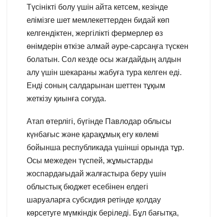
Түсінікті болу үшін айта кетсем, кезінде
елімізге шет мемлекеттерден бидай көп
келгендіктен, жергілікті фермерлер өз
өнімдерін өткізе алмай әуре-сарсаңға түскен
болатын. Сол кезде осы жағдайдың алдын
алу үшін шекараны жабуға тура келген еді.
Енді соның салдарынан шеттен тұқым
жеткізу қиынға соғуда.
Атап өтерлігі, бүгінде Павлодар облысы
күнбағыс және қарақұмық егу көлемі
бойынша республикада үшінші орында тұр.
Осы межеден түспей, жұмыстарды
жоспардағыдай жалғастыра беру үшін
облыстық бюджет есебінен елдегі
шаруаларға субсидия ретінде қолдау
көрсетуге мүмкіндік беріледі. Бұл бағытқа,