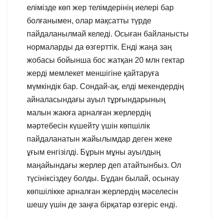
елімізде көп жер телімдерінің иелері бар
болғанымен, олар мақсатты түрде
пайдаланылмай келеді. Осыған байланысты
нормаларды да өзгерттік. Енді жаңа заң
жобасы бойынша бос жатқан 20 млн гектар
жерді мемлекет меншігіне қайтаруға
мүмкіндік бар. Сондай-ақ, елді мекендердің
айналасындағы ауыл тұрғындарының
малын жаюға арналған жерлердің
мәртебесін күшейту үшін көпшілік
пайдаланатын жайылымдар деген жеке
ұғым енгізілді. Бұрын мұны ауылдың
маңайындағы жерлер деп атайтынбыз. Ол
түсініксіздеу болды. Бұдан былай, осынау
көпшілікке арналған жерлердің мәселесін
шешу үшін де заңға бірқатар өзгеріс енді.