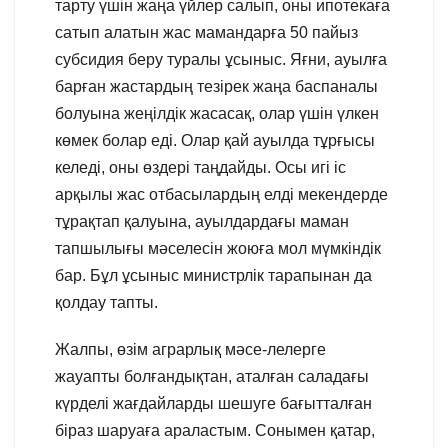
тарту үшін жаңа үйлер салып, оны ипотекаға
сатып алатын жас мамандарға 50 пайыз
субсидия беру туралы ұсыныс. Яғни, ауылға
барған жастардың тезірек жаңа баспаналы
болуына жеңілдік жасасақ, олар үшін үлкен
көмек болар еді. Олар қай ауылда тұрғысы
келеді, оны өздері таңдайды. Осы игі іс
арқылы жас отбасылардың елді мекендерде
тұрақтап қалуына, ауылдардағы маман
тапшылығы мәселесін жоюға мол мүмкіндік
бар. Бұл ұсыныс министрлік тарапынан да
қолдау тапты.
Жалпы, өзім аграрлық мәсе-лелерге
жауапты болғандықтан, аталған саладағы
күрделі жағдайларды шешуге бағытталған
біраз шаруаға араластым. Сонымен қатар,