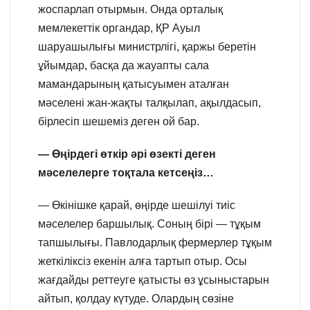
жоспарлап отырмын. Онда орталық
мемлекеттік органдар, ҚР Ауыл
шаруашылығы министрлігі, қаржы беретін
ұйымдар, басқа да жауапты сала
мамандарының қатысуымен аталған
мәселені жан-жақты талқылап, ақылдасып,
бірлесіп шешеміз деген ой бар.
— Өңірдегі өткір әрі өзекті деген
мәселелерге тоқтала кетсеңіз…
— Өкінішке қарай, өңірде шешілуі тиіс
мәселелер баршылық. Соның бірі — тұқым
тапшылығы. Павлодарлық фермерлер тұқым
жеткіліксіз екенін алға тартып отыр. Осы
жағдайды реттеуге қатысты өз ұсыныстарын
айтып, қолдау күтуде. Олардың сөзіне