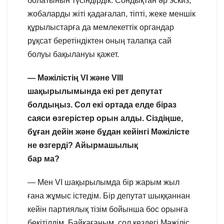
болатынын түсіндірдік. Сондықтан әр эскиз,
жобаларды жіті қадағалап, тіпті, жеке меншік
құрылыстарға да мемлекеттік органдар
рұқсат беретіндіктен оның талапқа сай
болуы бақылануы қажет.
— Мәжілістің VІ және VІІІ
шақырылымында екі рет депутат
болдыңыз. Сол екі ортада елде біраз
саяси өзгерістер орын алды. Сіздіңше,
бұған дейін және бұдан кейінгі Мәжілісте
не өзгерді? Айырмашылық
бар ма?
— Мен VІ шақырылымда бір жарым жыл
ғана жұмыс істедім. Бір депутат шыққаннан
кейін партиялық тізім бойынша бос орынға
бекітілдім. Байқағаным, сол кездегі Мәжіліс