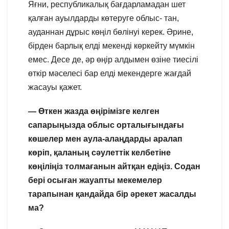
Яғни, республикалық бағдарламадан шет
қалған ауылдарды көтеруге облыс- тан,
ауданнан дұрыс көңіл бөлінуі керек. Әрине,
бірден барлық елді мекенді көркейту мүмкін
емес. Десе де, әр өңір алдымен өзіне тиесілі
өткір мәселесі бар елді мекендерге жағдай
жасауы қажет.
— Өткен жазда өңірімізге келген
сапарыңызда облыс орталығындағы
көшелер мен аула-алаңдарды аралап
көріп, қаланың сәулеттік келбетіне
көңіліңіз толмағанын айтқан едіңіз. Содан
бері осыған жауапты мекемелер
тарапынан қандайда бір әрекет жасалды
ма?