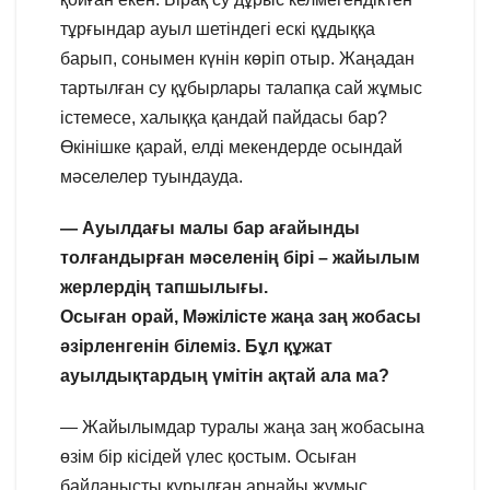
тұрғындар ауыл шетіндегі ескі құдыққа
барып, сонымен күнін көріп отыр. Жаңадан
тартылған су құбырлары талапқа сай жұмыс
істемесе, халыққа қандай пайдасы бар?
Өкінішке қарай, елді мекендерде осындай
мәселелер туындауда.
— Ауылдағы малы бар ағайынды
толғандырған мәселенің бірі – жайылым
жерлердің тапшылығы.
Осыған орай, Мәжілісте жаңа заң жобасы
әзірленгенін білеміз. Бұл құжат
ауылдықтардың үмітін ақтай ала ма?
— Жайылымдар туралы жаңа заң жобасына
өзім бір кісідей үлес қостым. Осыған
байланысты құрылған арнайы жұмыс