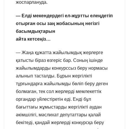
жоспарлануда.
— Елді мекендердегі
ел-жұртты елеңдетіп
отырған осы заң жобасының негізгі
басымдықтарын
айта кетсеңіз…
— Жаңа құжатта жайылымдық жерлерге
қатысты біраз өзгеріс бар. Соның ішінде
жайылымдарды конкурссыз беру нормасы
алынып тасталды. Бұрын жергілікті
тұрғындарға жайылымды бөліп беру деген
болмаған, тек сол жерлерді мемлекеттік
органдар үйлестіретін еді. Енді бұл
бағыттағы жұмыстарды жергілікті аудан
әкімшілігі, мәслихат депутаттары қалай
бекітеді, қандай жерлерді конкурсқа беру