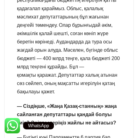
республика-дағы бюджеттің игерілуін қатты
қадағалап қараймыз. Облыс, қалалық
мәслихат депутаттарының бұл жағынан
деңгейі төмендеу. Олар бұрынғыдай әкім,
әкімшілік қалай шешті, соған көніп жүре
беретін көрінеді. Аудандарда да тура осы
жағдай орын алуда. Мәселен, бүгінде облыс
бюджеті — 400 млрд теңге, қала бюджеті 200
млрд теңгені құрайды. Бұл —
қомақты қаражат. Депутаттар халық атынан
сөз сөйлеп, оның мақсатты игерілуін қатаң
бақылауы қажет.
— Сіздіңше, «Жаңа Қазақ-станның» жаңа
сайланған депутаттары қандай болуы
тиіс? Әріптестеріңіз жайлы не айтасыз?
WhatsApp
— Бүгінгі күні Парламентте 6 партия бар.