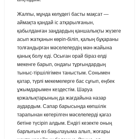
Жалпы, мұнда келудегі басты мақсат —
аймақта қандай іс атқарылғанын,
қабылданған заңдардың қаншалықты жүзеге
асып жатқанын көріп-біліп, қалың бұқараны
толғандырған мәселелердің мән-жайына
қанық болу еді. Осыған орай біраз елді
мекенге барып, ондағы тұрғындардың
тыныс-тіршілігімен таныстым. Сонымен
қатар, түрлі мекемелерге бас сұғып, еңбек
ұжымдарымен кездестім. Шаруа
қожалықтарының да жағдайына назар
аудардым. Сапар барысында көпшілік
тарапынан көтерілген мәселелерді қағаз
бетіне түсіріп алдым. Ендігі кезекте оның
барлығын өз бақылауыма алып, жоғары