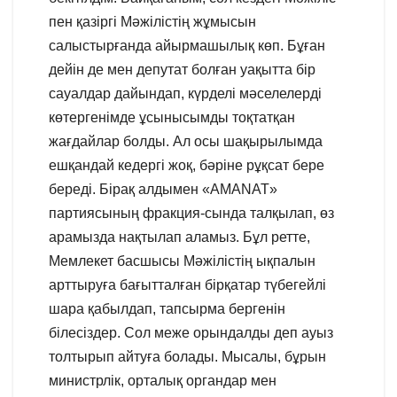
пен қазіргі Мәжілістің жұмысын
салыстырғанда айырмашылық көп. Бұған
дейін де мен депутат болған уақытта бір
сауалдар дайындап, күрделі мәселелерді
көтергенімде ұсынысымды тоқтатқан
жағдайлар болды. Ал осы шақырылымда
ешқандай кедергі жоқ, бәріне рұқсат бере
береді. Бірақ алдымен «AMANAT»
партиясының фракция-сында талқылап, өз
арамызда нақтылап аламыз. Бұл ретте,
Мемлекет басшысы Мәжілістің ықпалын
арттыруға бағытталған бірқатар түбегейлі
шара қабылдап, тапсырма бергенін
білесіздер. Сол меже орындалды деп ауыз
толтырып айтуға болады. Мысалы, бұрын
министрлік, орталық органдар мен