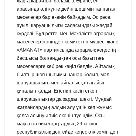
жақта қарайтын боламыз. Әрине, ел
арасында әлі күнге дейін шешімін таппаған
мәселелер бар екенін байқадым. Әсіресе,
ауыл шаруашылығы саласындағы жағдай
күрделі. Бұл ретте, мен Мәжілісте аграрлық
мәселелер жөніндегі комитеттің мүшесі және
«AMANAT» партиясында аграрлық кеңестің
басшысы болғандықтан осы бағыттағы
мәселелерге көбірек көңіл бөлдім. Айталық,
былтыр шөп шығымы нашар болып, мал
шаруашылығымен айналысқан ағайын
қиналып қалды. Егістікті кәсіп еткен
шаруашылықтар да зардап шекті. Мұндай
жағдайлардың алдын алу үшін көп жұмыс
қолға алынуы тиіс екенін түсіндім. Осы
мақсатта биыл қаңтардың 29-ы күні
республикалық деңгейде кеңес өткіземін деп