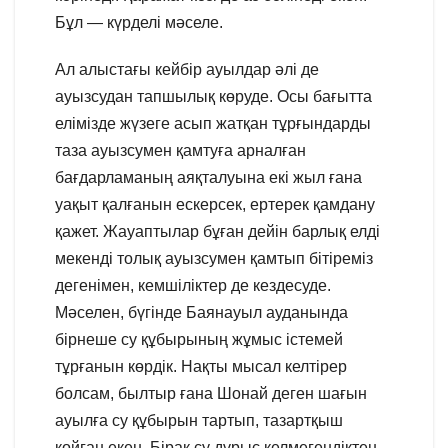
Бұл — күрделі мәселе.
Ал алыстағы кейбір ауылдар әлі де
ауызсудан тапшылық көруде. Осы бағытта
елімізде жүзеге асып жатқан тұрғындарды
таза ауызсумен қамтуға арналған
бағдарламаның аяқталуына екі жыл ғана
уақыт қалғанын ескерсек, ертерек қамдану
қажет. Жауаптылар бұған дейін барлық елді
мекенді толық ауызсумен қамтып бітіреміз
дегенімен, кемшіліктер де кездесуде.
Мәселен, бүгінде Баянауыл ауданында
бірнеше су құбырының жұмыс істемей
тұрғанын көрдік. Нақты мысал келтірер
болсам, былтыр ғана Шонай деген шағын
ауылға су құбырын тартып, тазартқыш
қойған екен. Бірақ су дұрыс келмегендіктен