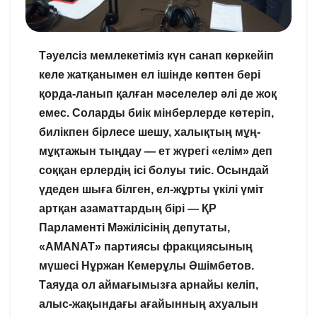
Тәуелсіз мемлекетіміз күн санап көркейіп
келе жатқанымен ел ішінде көптен бері
қорда-ланып қалған мәселелер әлі де жоқ
емес. Соларды биік мінберлерде көтеріп,
билікпен бірлесе шешу, халықтың мұң-
мұқтажын тыңдау — ет жүрегі «елім» деп
соққан ерлердің ісі болуы тиіс. Осындай
үдеден шыға білген, ел-жұрты үкілі үміт
артқан азаматтардың бірі — ҚР
Парламенті Мәжілісінің депутаты,
«АМАNАТ» партиясы фракциясының
мүшесі Нұржан Кемерұлы Әшімбетов.
Таяуда ол аймағымызға арнайы келіп,
алыс-жақындағы ағайынның ахуалын