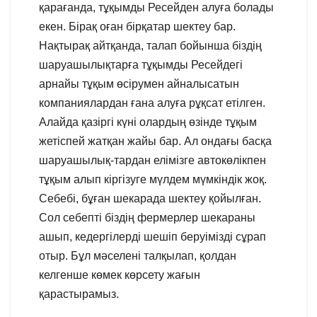
қарағанда, тұқымды Ресейден алуға болады
екен. Бірақ оған бірқатар шектеу бар.
Нақтырақ айтқанда, талап бойынша біздің
шаруашылықтарға тұқымды Ресейдегі
арнайы тұқым өсірумен айналысатын
компаниялардан ғана алуға рұқсат етілген.
Алайда қазіргі күні олардың өзінде тұқым
жетіспей жатқан жайы бар. Ал ондағы басқа
шаруашылық-тардан елімізге автокөлікпен
тұқым алып кіргізуге мүлдем мүмкіндік жоқ.
Себебі, бұған шекарада шектеу қойылған.
Сол себепті біздің фермерлер шекараны
ашып, кедергілерді шешіп беруімізді сұрап
отыр. Бұл мәселені талқылап, қолдан
келгенше көмек көрсету жағын
қарастырамыз.