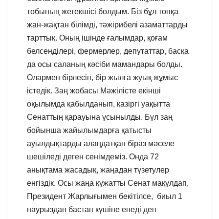
тобының жетекшісі болдым. Біз бұл топқа
жан-жақтан білімді, тәжірибелі азаматтарды
тарттық. Оның ішінде ғалымдар, қоғам
белсенділері, фермерлер, депутаттар, басқа
да осы саланың кәсіби мамандары болды.
Олармен бірлесіп, бір жылға жуық жұмыс
істедік. Заң жобасы Мәжілісте екінші
оқылымда қабылданып, қазіргі уақытта
Сенаттың қарауына ұсынылды. Бұл заң
бойынша жайылымдарға қатысты
ауылдықтарды алаңдатқан біраз мәселе
шешіледі деген сенімдеміз. Онда 72
анықтама жасадық, жаңадан түзетулер
енгіздік. Осы жаңа құжатты Сенат мақұлдап,
Президент Жарлығымен бекітілсе, биыл 1
наурыздан бастап күшіне енеді деп