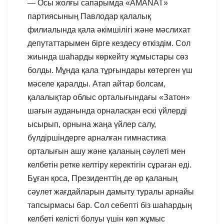
— Осы жолғы сапарымда «AMANAT»
партиясының Павлодар қалалық
филиалында қала әкімшілігі және мәслихат
депутаттарымен бірге кездесу өткіздім. Сол
жиында шаһарды көркейту жұмыстары сөз
болды. Мұнда қала тұрғындары көтерген үш
мәселе қаралды. Атап айтар болсам,
қалалықтар облыс орталығындағы «Затон»
шағын ауданында орналасқан ескі үйлерді
ысырып, орнына жаңа үйлер салу,
бүлдіршіндерге арналған гимнастика
орталығын ашу және қаланың сәулеті мен
келбетін ретке келтіру керектігін сұраған еді.
Бұған қоса, Президенттің де әр қаланың
сәулет жағдайларын дамыту туралы арнайы
тапсырмасы бар. Сол себепті біз шаһардың
келбеті келісті болуы үшін көп жұмыс