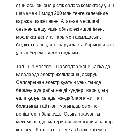
яғни осы екі өндірістік салаға көмектесу үшін
шамамен 1 млрд 200 млн теңге көлемінде
қаражат қажет екен. Аталған мәселені
оңынан шешу үшін облыс әкімшілігімен,
мәслихат депутаттарымен ақылдасып,
бюджетті анықтап, шаруаларға барынша қол
ұшын береміз деген ойдамыз.
Тағы бір мәселе – Павлодар және басқа да
қалаларда электр желілерінің ескіруі.
Салдарынан электр қуатын уақытында
бермеу, ауа райы желді күндері жарықтың
өшіп қалуы сынды жағдайларға жиі тап
болатынын айтқан тұрғындар өз өкпе-
реніштерін білдіруде. Осыған жауапты
мекемелердің материалдық жағдайы нашар
көрінеді. Қаражат көзі де аз бөлінеді екен.