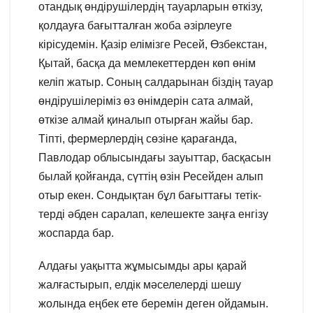
отандық өндірушілердің тауарларын өткізу,
қолдауға бағытталған жоба әзірлеуге
кірісудемін. Қазір елімізге Ресей, Өзбекстан,
Қытай, басқа да мемлекеттерден көп өнім
келіп жатыр. Соның салдарынан біздің тауар
өндірушілеріміз өз өнімдерін сата алмай,
өткізе алмай қиналып отырған жайы бар.
Тіпті, фермерлердің сөзіне қарағанда,
Павлодар облысындағы зауыттар, басқасын
былай қойғанда, сүттің өзін Ресейден алып
отыр екен. Сондықтан бұл бағыттағы тетік-
терді әбден саралап, келешекте заңға енгізу
жоспарда бар.
Алдағы уақытта жұмысымды ары қарай
жалғастырып, елдік мәселелерді шешу
жолында еңбек ете беремін деген ойдамын.