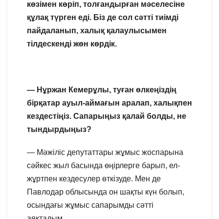
көзімен көріп, толғандырған мәселесіне
құлақ түрген еді. Біз де сол сәтті тиімді
пайдаланып, халық қалаулысымен
тілдескенді жөн көрдік.
— Нұржан Кемерұлы, туған өлкеңіздің
бірқатар ауыл-аймағын аралап, халықпен
кездестіңіз. Сапарыңыз қалай болды, не
тындырдыңыз?
— Мәжіліс депутаттары жұмыс жоспарына
сәйкес жыл басында өңірлерге барып, ел-
жұртпен кездесулер өткізуде. Мен де
Павлодар облысында он шақты күн болып,
осындағы жұмыс сапарымды сәтті
аяқтадым.