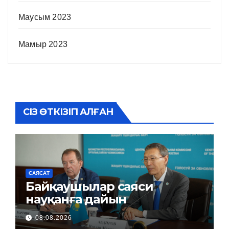
Маусым 2023
Мамыр 2023
СІЗ ӨТКІЗІП АЛҒАН
САЯСАТ
Байқаушылар саяси
науқанға дайын
08.08.2026