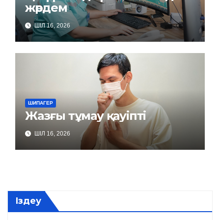
жәрдем
ШІЛ 16, 2026
ШИПАГЕР
Жазғы тұмау қауіпті
ШІЛ 16, 2026
Іздеу