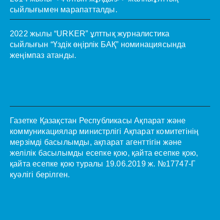
сыйлығымен марапатталды.
2022 жылы “URKER” ұлттық журналистика
сыйлығын “Үздік өңірлік БАҚ” номинациясында
жеңімпаз атанды.
Газетке Қазақстан Республикасы Ақпарат және
коммуникациялар министрлігі Ақпарат комитетінің
мерзімді басылымды, ақпарат агенттігін және
желілік басылымды есепке қою, қайта есепке қою,
қайта есепке қою туралы 19.06.2019 ж. №17747-Г
куәлігі берілген.