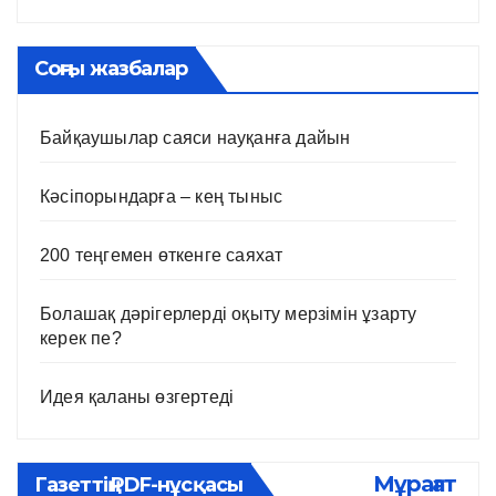
Соңғы жазбалар
Байқаушылар саяси науқанға дайын
Кәсіпорындарға – кең тыныс
200 теңгемен өткенге саяхат
Болашақ дәрігерлерді оқыту мерзімін ұзарту
керек пе?
Идея қаланы өзгертеді
Мұрағат
Газеттің PDF-нұсқасы