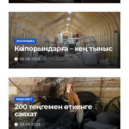
ЭКОНОМИКА
Кәсіпорындарға – кең тыныс
06.08.2026
МӘДЕНИЕТ
200 теңгемен өткенге
саяхат
06.08.2026