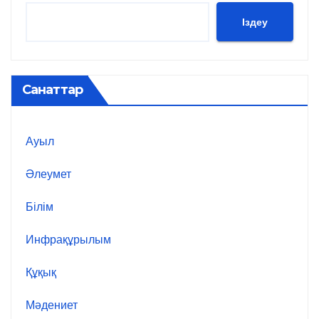
Іздеу
Санаттар
Ауыл
Әлеумет
Білім
Инфрақұрылым
Құқық
Мәдениет