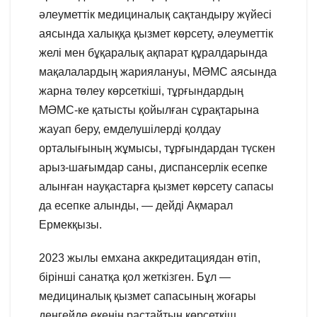
әлеуметтік медициналық сақтандыру жүйесі
аясында халыққа қызмет көрсету, әлеуметтік
желі мен бұқаралық ақпарат құралдарында
мақалалардың жариялануы, МӘМС аясында
жарна төлеу көрсеткіші, тұрғындардың
МӘМС-ке қатысты қойылған сұрақтарына
жауап беру, емделушілерді қолдау
орталығының жұмысы, тұрғындардан түскен
арыз-шағымдар саны, диспансерлік есепке
алынған науқастарға қызмет көрсету сапасы
да есепке алынды, — дейді Ақмарал
Ермекқызы.
2023 жылы емхана аккредитациядан өтіп,
бірінші санатқа қол жеткізген. Бұл —
медициналық қызмет сапасының жоғары
деңгейде екенін растайтын көрсеткіш.