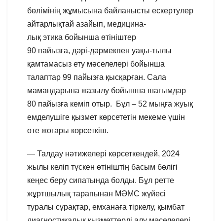
бөлімінің жұмысына байланысты ескертулер
айтарлықтай азайып, медицина-
лық этика бойынша өтініштер
90 пайызға, дәрі-дәрмекпен уақы-тылы
қамтамасыз ету мәселелері бойынша
талаптар 99 пайызға қысқарған. Сала
мамандарына жазылу бойынша шағымдар
80 пайызға кеміп отыр. Бұл – 52 мыңға жуық
емделушіге қызмет көрсететін мекеме үшін
өте жоғары көрсеткіш.
— Талдау нәтижелері көрсеткендей, 2024
жылы келіп түскен өтініштің басым бөлігі
кеңес беру сипатында болды. Бұл ретте
жұртшылық тарапынан МӘМС жүйесі
туралы сұрақтар, емханаға тіркелу, қымбат
диагностикалық қызметтерді алу мәселелері