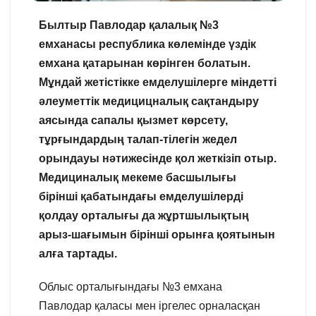
Былтыр Павлодар қалалық №3
емханасы республика көлемінде үздік
емхана қатарынан көрінген болатын.
Мұндай жетістікке емделушілерге міндетті
әлеуметтік медицицналық сақтандыру
аясында сапалы қызмет көрсету,
тұрғындардың талап-тілегін жедел
орындауы нәтижесінде қол жеткізіп отыр.
Медициналық мекеме басшылығы
бірінші қабатындағы емделушілерді
қолдау орталығы да жұртшылықтың
арыз-шағымын бірінші орынға қоятынын
алға тартады.
Облыс орталығындағы №3 емхана
Павлодар қаласы мен іргелес орналасқан