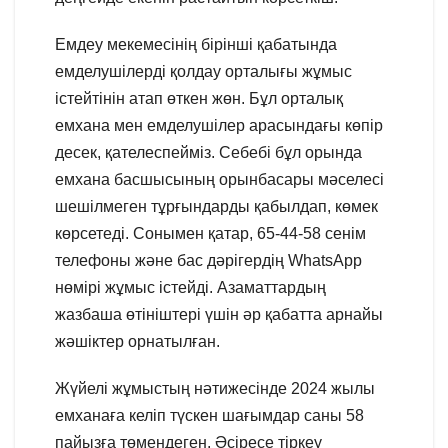
Емдеу мекемесінің бірінші қабатында
емделушілерді қолдау орталығы жұмыс
істейтінін атап өткен жөн. Бұл орталық
емхана мен емделушілер арасындағы көпір
десек, қателеспейміз. Себебі бұл орында
емхана басшысының орынбасары мәселесі
шешілмеген тұрғындарды қабылдап, көмек
көрсетеді. Сонымен қатар, 65-44-58 сенім
телефоны және бас дәрігердің WhatsApp
нөмірі жұмыс істейді. Азаматтардың
жазбаша өтініштері үшін әр қабатта арнайы
жәшіктер орнатылған.
Жүйелі жұмыстың нәтижесінде 2024 жылы
емханаға келіп түскен шағымдар саны 58
пайызға төмендеген. Әсіресе тіркеу