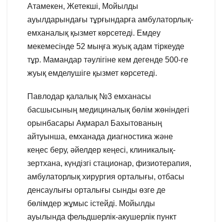
Атамекен, Жетекші, Мойылды
ауылдарындағы тұрғындарға амбулаторлық-
емханалық қызмет көрсетеді. Емдеу
мекемесінде 52 мыңға жуық адам тіркеуде
тұр. Мамандар тәулігіне кем дегенде 500-ге
жуық емделушіге қызмет көрсетеді.
Павлодар қалалық №3 емханасы
басшысының медициналық бөлім жөніндегі
орынбасары Ақмарал Бахытованың
айтуынша, емханада диагностика және
кеңес беру, әйелдер кеңесі, клиникалық-
зертхана, күндізгі стационар, физиотерапия,
амбулаторлық хирургия орталығы, отбасы
денсаулығы орталығы сынды өзге де
бөлімдер жұмыс істейді. Мойылды
ауылында фельдшерлік-акушерлік пункт