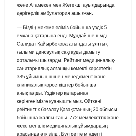
және Атамекен мен Жетекші ауылдарында
дәрігерлік амбулатория ашылған.
— Біздің мекеме еліміз бойынша үздік 5
емхана қатарына енді. Мұндай шешімді
Салидат Қайырбекова атындағы ұлттық
ғылыми денсаулық сақтауды дамыту
орталығы шығарды. Рейтинг медициналық-
санитариялық алғашқы көмекті көрсететін
385 ұйымның ішінен менеджмент және
клиникалық көрсеткіштер бойынша
анықталды. Үздіктер қатарынан
көрінгенімізге қуаныштымыз. Өйткені
рейтингтік бағалау Қазақстанның 20 облысы
бойынша жалпы саны 772 мемлекеттік және
жеке меншік медициналық ұйымдардың
арасында өткізілді. Бұл ретте міндетті