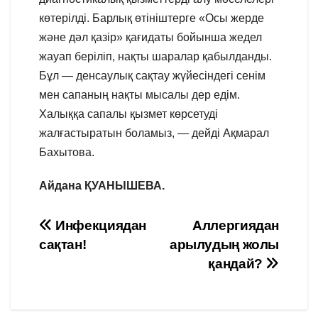
көтерілді. Барлық өтініштерге «Осы жерде
және дәл қазір» қағидаты бойынша жедел
жауап беріліп, нақты шаралар қабылданды.
Бұл — денсаулық сақтау жүйесіндегі сенім
мен сапаның нақты мысалы дер едім.
Халыққа сапалы қызмет көрсетуді
жалғастыратын боламыз, — дейді Ақмарал
Бахытова.
Айдана ҚУАНЫШЕВА.
Навигация
Инфекциядан
Аллергиядан
сақтан!
арылудың жолы
по
қандай?
записям