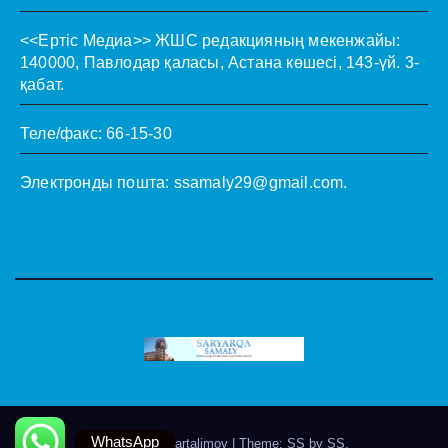
<<Ертіс Медиа>>
ЖШС редакцияның мекенжайы:
140000, Павлодар қаласы, Астана көшесі, 143-үй. 3-
қабат.
Теле/факс: 66-15-30
Электронды пошта:
ssamaly29@gmail.com
.
WhatsApp
Theme by @artalimov
|
Theme: SS by
SS
.