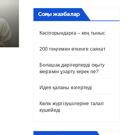
Соңғы жазбалар
Кәсіпорындарға – кең тыныс
200 теңгемен өткенге саяхат
Болашақ дәрігерлерді оқыту
мерзімін ұзарту керек пе?
Идея қаланы өзгертеді
Көлік жүргізушілеріне талап
күшейеді