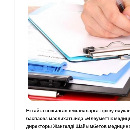
Екі айға созылған емханаларға тіркеу науқ
баспасөз мәслихатында
«Әлеуметтік медиц
директоры
Жангелді Шайымбетов медицин