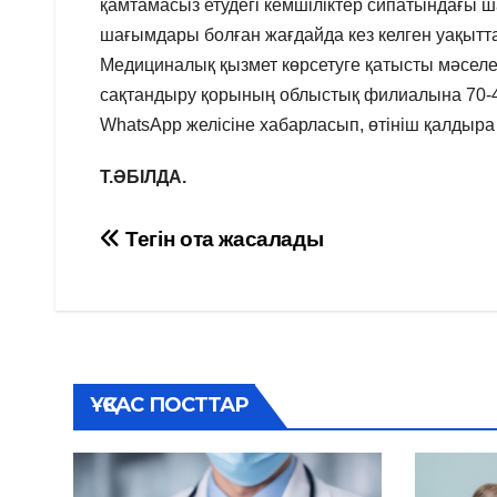
қамтамасыз етудегі кемшіліктер сипатындағы 
шағымдары болған жағдайда кез келген уақытт
Медициналық қызмет көрсетуге қатысты мәселе
сақтандыру қорының облыстық филиалына 70-41
WhatsApp желісіне хабарласып, өтініш қалдыра
Т.ӘБІЛДА.
Навигация
Тегін ота жасалады
по
записям
ҰҚСАС ПОСТТАР