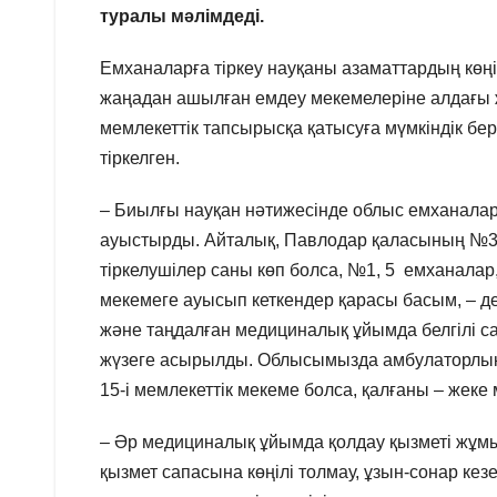
туралы мәлімдеді.
Емханаларға тіркеу науқаны азаматтардың көң
жаңадан ашылған емдеу мекемелеріне алдағы 
мемлекеттік тапсырысқа қатысуға мүмкіндік бе
тіркелген.
– Биылғы науқан нәтижесінде облыс емханалар
ауыстырды. Айталық, Павлодар қаласының №3
тіркелушілер саны көп болса, №1, 5 емханала
мекемеге ауысып кеткендер қарасы басым, – д
және таңдалған медициналық ұйымда белгілі с
жүзеге асырылды. Облысымызда амбулаторлық-
15-і мемлекеттік мекеме болса, қалғаны – жек
– Әр медициналық ұйымда қолдау қызметі жұмыс і
қызмет сапасына көңілі толмау, ұзын-сонар кезек