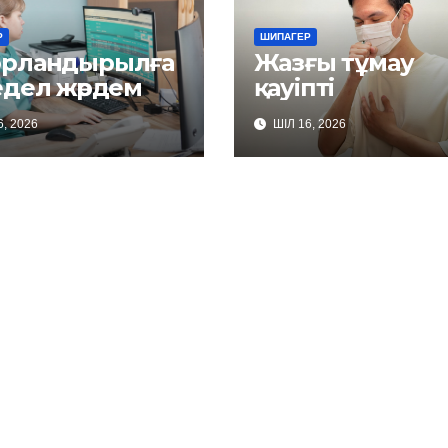
Р
ШИПАГЕР
рландырылға
Жазғы тұмау
едел жәрдем
қауіпті
, 2026
ШІЛ 16, 2026