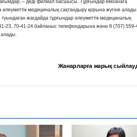
шағымдар, – деді филиал басшысы. Тұрғындар емханаға
а әлеуметтік медициналық сақтандыру қорына жүгіне алады
 туындаған жағдайда тұрғындар әлеуметтік медициналық
-23, 70-41-24 байланыс телефондарына және 8 (707) 559-
 алады.
Жанарларға жарық сыйлау