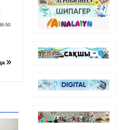
.
46-50
да