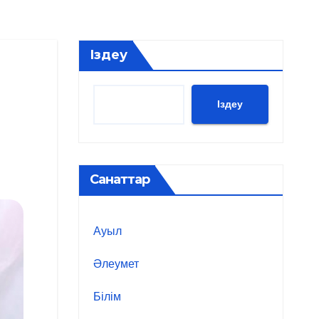
Іздеу
Іздеу
Санаттар
Ауыл
Әлеумет
Білім