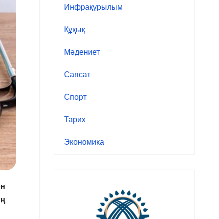
Инфрақұрылым
Құқық
Мәдениет
Саясат
Спорт
Тарих
Экономика
ен
ың