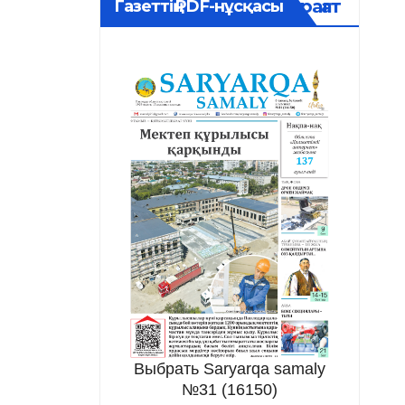
Мұрағат
Газеттің PDF-нұсқасы
Выбрать Saryarqa samaly
№31 (16150)