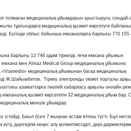
ілі толмаған медициналық ұйымдарын ауыстыруға, сондай-
жылы тұрғындарға медициналық қызмет көрсетуге байланы
реді. Бүгінде облыс бойынша емханаларға барлығы 770 155
ына барлығы 13 746 адам тіркелді, яғни емхана ұйымын
 емхана мен Almaz Medical Group медициналық ұйымына
р, «Viamedis» медициналық ұйымынан басқа медициналық
еді Ж.Шайымбетов. Тіркеу электронды үкімет порталы арқ
анаттағы азаматтарға тікелей хабарласу арқылы онлайн ре
емханалық қызмет көрсететін 32 медициналық ұйым бар. 
е медициналық меншік ұйымдар.
стейді. Биыл бізге 7 мыңнан астам өтініш түсті. Бұл негіз
 күту, дәрігерлік кеңес алу қолжетімсіздігі, дәрі-дәрмектерм