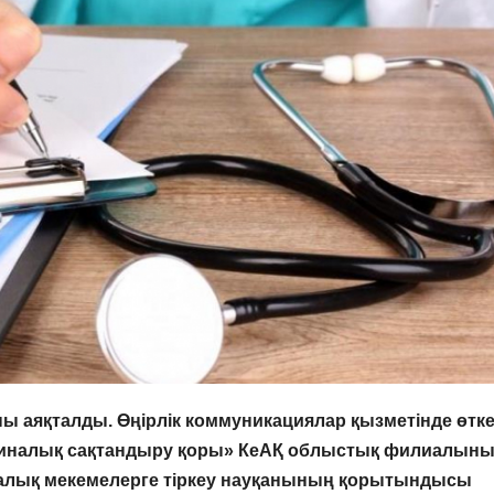
аны аяқталды.
Өңірлік коммуникациялар қызметінде өтк
иналық сақтандыру қоры»
КеАҚ
облыстық филиалын
алық мекемелерге
тіркеу науқанының қорытындысы