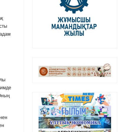
ақ
сты
 адам
ылы
жимде
Оның
інен
ен