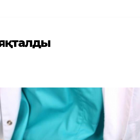
аяқталды