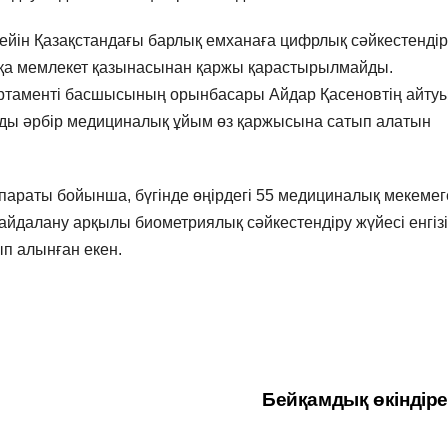
дейін Қазақстандағы барлық емханаға цифрлық сәйкестендір
сатқа мемлекет қазынасынан қаржы қарастырылмайды.
артаменті басшысының орынбасары Айдар Қасеновтің айту
рды әрбір медициналық ұйым өз қаржысына сатып алатын
араты бойынша, бүгінде өңірдегі 55 медициналық мекемег
йдалану арқылы биометриялық сәйкестендіру жүйесі енгізі
ып алынған екен.
Бейқамдық өкіндір