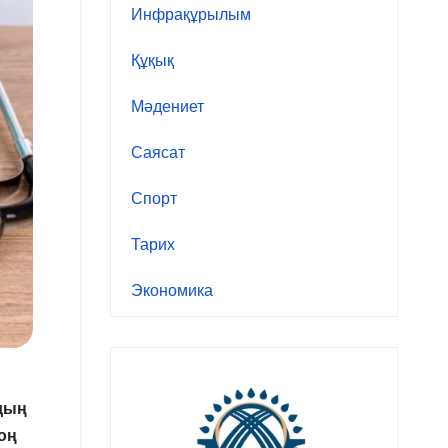
Инфрақұрылым
Құқық
Мәдениет
Саясат
Спорт
Тарих
Экономика
дың
оң