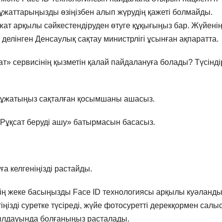
құжаттарыңызды өзіңізбен алып жүрудің қажеті болмайды.
ат арқылы сәйкестендіруден өтуге құқығыңыз бар. Жүйені
 делінген Денсаулық сақтау министрлігі ұсынған ақпаратта.
т» сервисінің қызметін қалай пайдалануға болады? Түсінді
қ құжатыңыз сақталған қосымшаны ашасыз.
«Рұқсат беруді ашу» батырмасын басасыз.
ға келгеніңізді растайды.
дің жеке басыңызды Face ID технологиясы арқылы куәланд
ңізді суретке түсіреді, жүйе фотосуретті дерекқормен салыс
абылдауында болғаныңыз расталады.