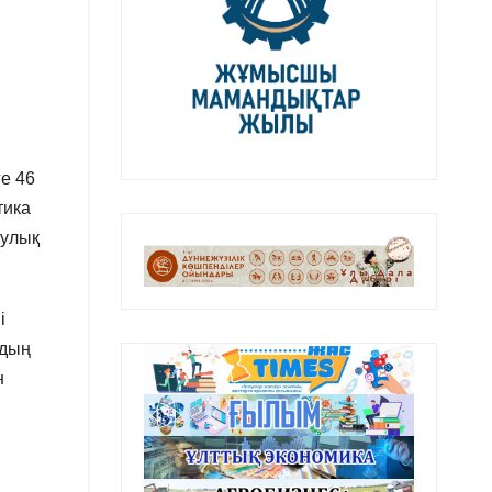
е 46
тика
аулық
і
рдың
н