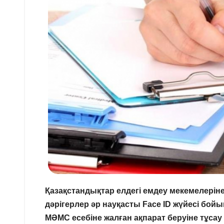
Қазақстандықтар елдегі емдеу мекемелеріне
дәрігерлер әр науқасты Face ID жүйесі б
МӘМС есебіне жалған ақпарат беруіне тұса