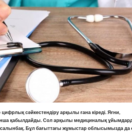
 цифрлық сәйкестендіру арқылы ғана кіреді. Яғни,
ойынша қабылдайды. Сол арқылы медициналық ұйымдар
у салынбақ. Бұл бағыттағы жұмыстар облысымызда да 