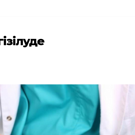
гізілуде