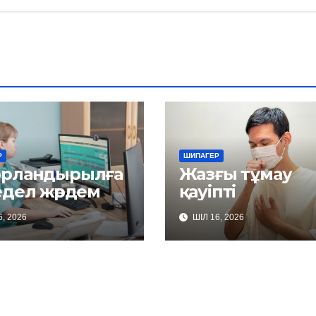
Р
ШИПАГЕР
рландырылға
Жазғы тұмау
едел жәрдем
қауіпті
, 2026
ШІЛ 16, 2026