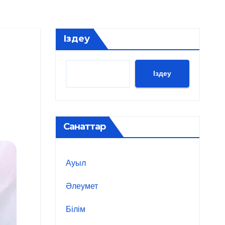
Іздеу
Іздеу
Санаттар
Ауыл
Әлеумет
Білім