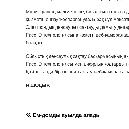
Министрліктің мәліметінше, биыл жыл соңына 
қызметін енгізу жоспарлануда. Бірақ бұл мақ
Электрондық денсаулық сақтауды дамыту деп
Face ID технологиясына қажетті веб-камерала
болады.
Облыстық денсаулық сақтау басқармасының ақп
Face ID технологиясы мен цифрлық кодтарды па
Қазіргі таңда бір мыңнан астам веб-камера сат
Н.ШОДЫР.
Навигация
Ем-домды ауылда алады
по