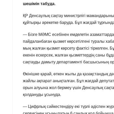
шешімін табуда.
ҚР Денсаулық сақтау министрлігі мамандарының
құйтырқы әрекетке баруда. Бұл жағдай тұрғында
— Бізге МӘМС есебінен емделетін азаматтарда
пайдаланбаған қызмет көрсетілгені туралы хаб
мың жалған қызмет көрсету фактісі тіркелген. 
екенін ескерсек, жалған қызметтердің саны бұ
сақтауды дамыту департаменті басшысының о
Өкінішке қарай, өткен жылы да қазақстандық дә
жайлы ақпарат анықталған. Бұл жағдай депут
орын алуына жол бермеу үшін Денсаулық сақтау 
қолдануды ұсынуда.
— Цифрлық сәйкестендіру екі түрлі әдіспен жүрг
сервисінен ұсынылатын 6 сандық код бойынша 