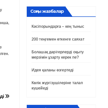
у
Соңғы жазбалар
ынша,
Кәсіпорындарға – кең тыныс
200 теңгемен өткенге саяхат
е
Болашақ дәрігерлерді оқыту
лген.
мерзімін ұзарту керек пе?
Идея қаланы өзгертеді
Көлік жүргізушілеріне талап
күшейеді
еді