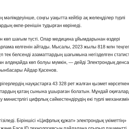
 мәлімдеуінше, соңғы уақытта кейбір ақ желеңділер түрлі
рдың өкпе-ренішін тудырған көрінеді.
н көп шағым түсті. Олар медицина ұйымдарынан өздері
арлама келгенін айтады. Мысалы, 2023 жылы 818 млн теңгег
Бұл тек белсенді азаматтардың шағымына негізделген статис
дан әлдеқайда көп болуы мүмкін, — дейді Электрондық денс
рынбасары Айдар Қасенов.
рігерлердің науқастарға 43 328 рет жалған қызмет көрсеткен
аттардың қатаң сынына ұшыраған болатын. Мұндай оқиғала
министрлігі цифрлық сәйкестендірудің екі түрлі механизмі
ізіледі. Біріншісі «Цифрлық құжат» электрондық үкіметтің»
және Face ID технологиясын пайдалана отырып пациентті