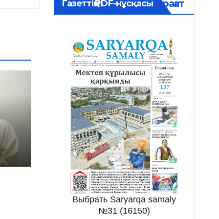
Мұрағат
Газеттің PDF-нұсқасы
Выбрать Saryarqa samaly
№31 (16150)