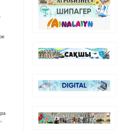
ң
ре
ыра
-