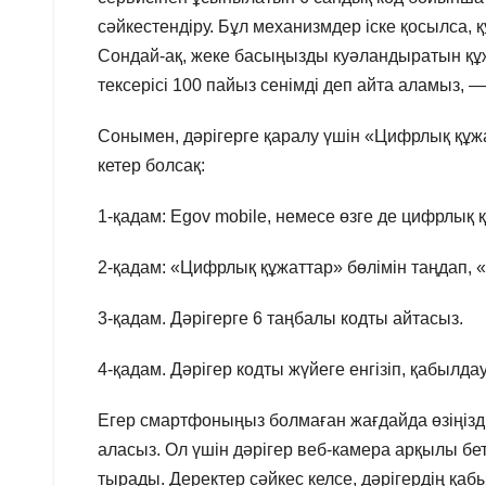
сәйкестендіру. Бұл механизмдер іске қосылса, 
Сондай-ақ, жеке басыңызды куәландыратын құж
тексерісі 100 пайыз сенімді деп айта аламыз, —
Сонымен, дәрігерге қаралу үшін «Цифрлық құжа
кетер болсақ:
1-қадам: Egov mobile, немесе өзге де цифрлы
2-қадам: «Цифрлық құжаттар» бөлімін таңдап, 
3-қадам. Дәрігерге 6 таңбалы кодты айтасыз.
4-қадам. Дәрігер кодты жүйеге енгізіп, қабылдау
Егер смартфоныңыз болмаған жағдайда өзіңіз
аласыз. Ол үшін дәрігер веб-камера арқылы беті
тырады. Деректер сәйкес келсе, дәрігердің қ