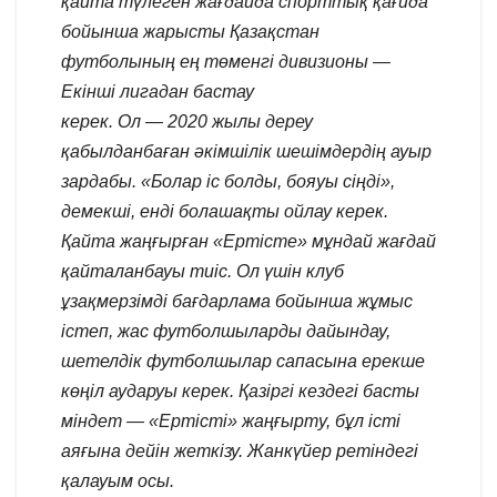
қайта түлеген жағдайда спорттық қағида
бойынша жарысты Қазақстан
футболының ең төменгі дивизионы —
Екінші лигадан бастау
керек. Ол — 2020 жылы дереу
қабылданбаған әкімшілік шешімдердің ауыр
зардабы. «Болар іс болды, бояуы сіңді»,
демекші, енді болашақты ойлау керек.
Қайта жаңғырған «Ертісте» мұндай жағдай
қайталанбауы тиіс. Ол үшін клуб
ұзақмерзімді бағдарлама бойынша жұмыс
істеп, жас футболшыларды дайындау,
шетелдік футболшылар сапасына ерекше
көңіл аударуы керек. Қазіргі кездегі басты
міндет — «Ертісті» жаңғырту, бұл істі
аяғына дейін жеткізу. Жанкүйер ретіндегі
қалауым осы.