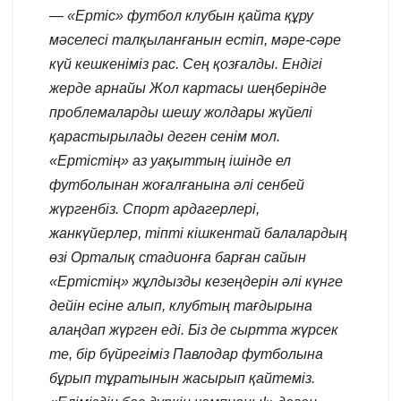
— «Ертіс» футбол клубын қайта құру
мәселесі талқыланғанын естіп, мәре-сәре
күй кешкеніміз рас. Сең қозғалды. Ендігі
жерде арнайы Жол картасы шеңберінде
проблемаларды шешу жолдары жүйелі
қарастырылады деген сенім мол.
«Ертістің» аз уақыттың ішінде ел
футболынан жоғалғанына әлі сенбей
жүргенбіз. Спорт ардагерлері,
жанкүйерлер, тіпті кішкентай балалардың
өзі Орталық стадионға барған сайын
«Ертістің» жұлдызды кезеңдерін әлі күнге
дейін есіне алып, клубтың тағдырына
алаңдап жүрген еді. Біз де сыртта жүрсек
те, бір бүйрегіміз Павлодар футболына
бұрып тұратынын жасырып қайтеміз.