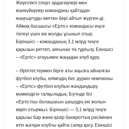
Жергілікті спорт ардагерлері мен
жанкүйерлер команданы қайтадан
жаңғыртуды көптен бері айтып жүрген-ді.
Аймақ басшысы «Ертіс» командасы еңсе
тіктеуі үшін екі жолды ұсынып отыр.
Біріншісі – команданың 3,1 млрд теңге
қарызын реттеп, аяғынан тік тұрғызу. Екіншісі
– «Ертіс» атауымен жаңадан клуб құру.
– Әріптестермен бірге аты аңызға айналған
футбол клубы, еліміздің бес дүркін чемпионы
– «Ертіс» футбол клубын жандандыру
мүмкіндігін талқыладық. Бүгінде біз
«Ертістің» болашағын шешудің екі жолын
көріп отырмыз. Біріншісі — 3,1 млрд теңге
қарызы бар және қазір банкроттық рәсімінен
өтіп жатқан клубты қайта сапқа қосу. Екіншісі