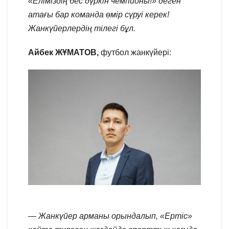
«Еліміздің бес дүркін чемпионы!» деген
атағы бар команда өмір сүруі керек!
Жанкүйерлердің тілегі бұл.
Айбек ЖҰМАТОВ,
футбол жанкүйері:
— Жанкүйер арманы орындалып, «Ертіс»