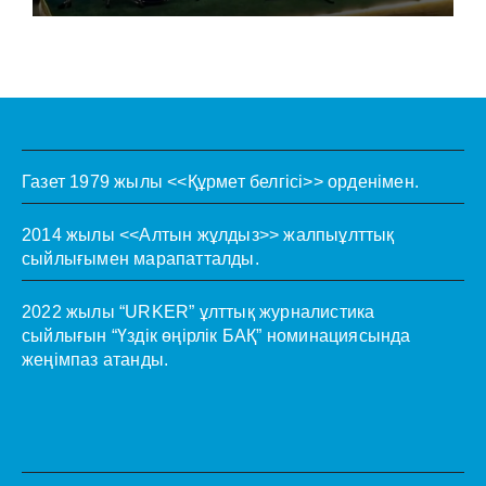
Газет 1979 жылы <<Құрмет белгісі>> орденімен.
2014 жылы <<Алтын жұлдыз>> жалпыұлттық
сыйлығымен марапатталды.
2022 жылы “URKER” ұлттық журналистика
сыйлығын “Үздік өңірлік БАҚ” номинациясында
жеңімпаз атанды.