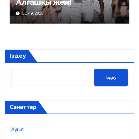
Алғашқы жеңіс!
СӘУ 9, 2026
Іздеу
Іздеу
Санаттар
Ауыл