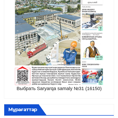
Выбрать Saryarqa samaly №31 (16150)
Мұрағаттар