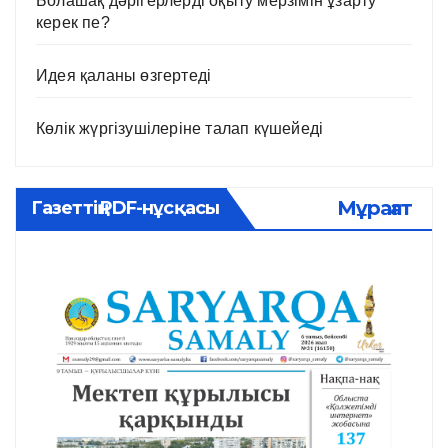
Болашақ дәрігерлерді оқыту мерзімін ұзарту
керек пе?
Идея қаланы өзгертеді
Көлік жүргізушілеріне талап күшейеді
Мұрағат
Газеттің PDF-нұсқасы