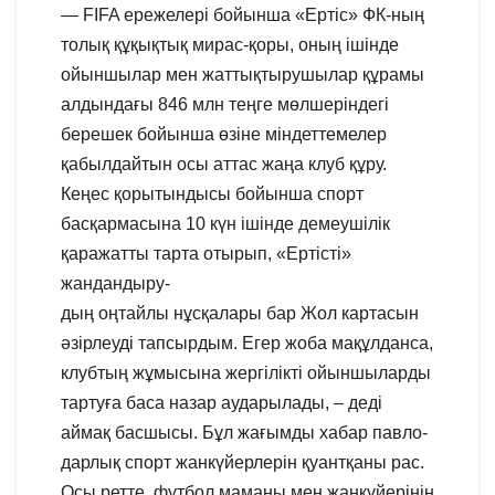
— FIFA ережелері бойынша «Ертіс» ФК-ның
толық құқықтық мирас-қоры, оның ішінде
ойыншылар мен жаттықтырушылар құрамы
алдындағы 846 млн теңге мөлшеріндегі
берешек бойынша өзіне міндеттемелер
қабылдайтын осы аттас жаңа клуб құру.
Кеңес қорытындысы бойынша спорт
басқармасына 10 күн ішінде демеушілік
қаражатты тарта отырып, «Ертісті»
жандандыру-
дың оңтайлы нұсқалары бар Жол картасын
әзірлеуді тапсырдым. Егер жоба мақұлданса,
клубтың жұмысына жергілікті ойыншыларды
тартуға баса назар аударылады, – деді
аймақ басшысы. Бұл жағымды хабар павло-
дарлық спорт жанкүйерлерін қуантқаны рас.
Осы ретте, футбол маманы мен жанкүйерінің