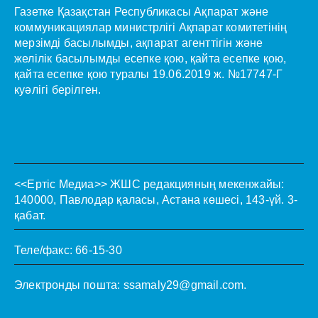
Газетке Қазақстан Республикасы Ақпарат және
коммуникациялар министрлігі Ақпарат комитетінің
мерзімді басылымды, ақпарат агенттігін және
желілік басылымды есепке қою, қайта есепке қою,
қайта есепке қою туралы 19.06.2019 ж. №17747-Г
куәлігі берілген.
<<Ертіс Медиа>>
ЖШС редакцияның мекенжайы:
140000, Павлодар қаласы, Астана көшесі, 143-үй. 3-
қабат.
Теле/факс: 66-15-30
Электронды пошта:
ssamaly29@gmail.com
.