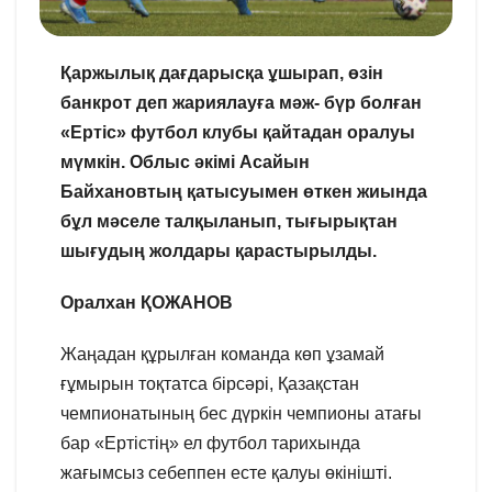
Қаржылық дағдарысқа ұшырап, өзін
банкрот деп жариялауға мәж- бүр болған
«Ертіс» футбол клубы қайтадан оралуы
мүмкін. Облыс әкімі Асайын
Байхановтың қатысуымен өткен жиында
бұл мәселе талқыланып, тығырықтан
шығудың жолдары қарастырылды.
Оралхан ҚОЖАНОВ
Жаңадан құрылған команда көп ұзамай
ғұмырын тоқтатса бірсәрі, Қазақстан
чемпионатының бес дүркін чемпионы атағы
бар «Ертістің» ел футбол тарихында
жағымсыз себеппен есте қалуы өкінішті.