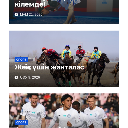
кілемде!
МАМ 21, 2026
СПОРТ
Жеңіс үшін жанталас
СӘУ 9, 2026
СПОРТ