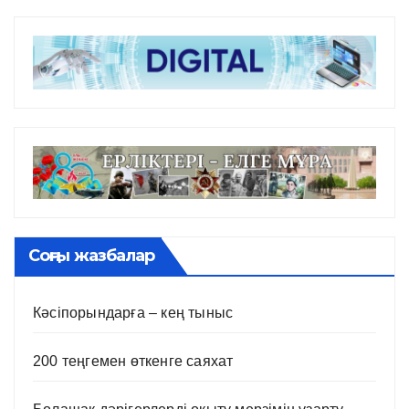
Соңғы жазбалар
Кәсіпорындарға – кең тыныс
200 теңгемен өткенге саяхат