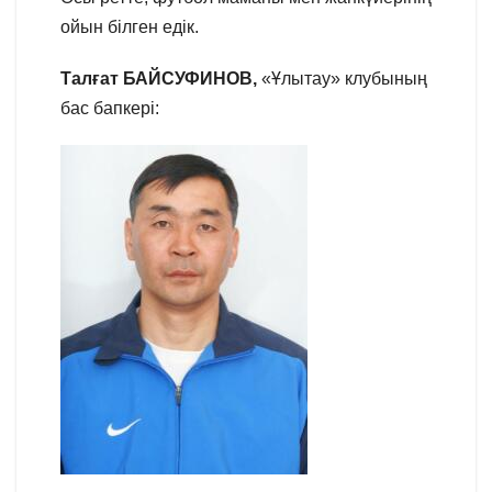
ойын білген едік.
Талғат БАЙСУФИНОВ,
«Ұлытау» клубының
бас бапкері: