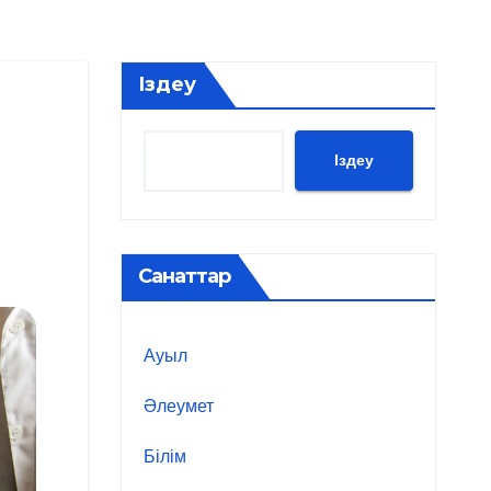
Іздеу
Іздеу
Санаттар
Ауыл
Әлеумет
Білім