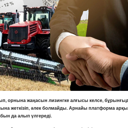
тып, орнына жаңасын лизингке алғысы келсе, бұрынғы
ғына жеткізіп, әлек болмайды. Арнайы платформа арқ
абын да алып үлгереді.