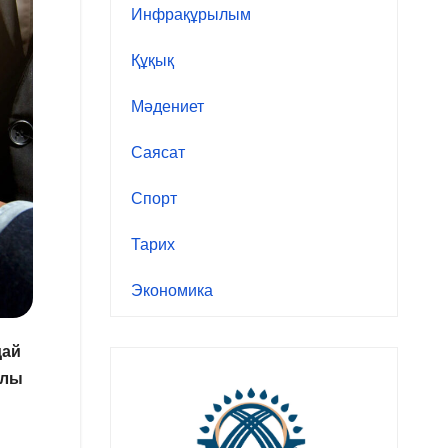
Инфрақұрылым
Құқық
Мәдениет
Саясат
Спорт
Тарих
Экономика
дай
ылы