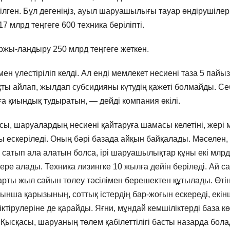
ілген. Бұл дегеніңіз, ауыл шаруашылығы тауар өндірушілер
7 млрд теңгеге 600 техника беріліпті.
аржы-ландыру 250 млрд теңгеге жеткен.
 үлестіріліп келді. Ал енді мемлекет несиені таза 5 пайы
қты айлап, жылдап субсидияны күтудің қажеті болмайды. Се
ға қиындық тудыратын, — дейді компания өкілі.
сы, шаруалардың несиені қайтаруға шамасы келетіні, жері 
ты ескеріледі. Оның бәрі базада айқын байқалады. Мәселен,
 сатып ала алатын болса, ірі шаруашылықтар құны екі млрд
ере алады. Техника лизингке 10 жылға дейін беріледі. Ай с
рты жыл сайын төлеу тәсілімен берешектен құтылады. Өтін
нша қарызының, соттық істердің бар-жоғын ескереді, екін
ктірулеріне де қарайды. Яғни, мұндай кемшіліктерді база кө
. Қысқасы, шаруаның төлем қабілеттілігі басты назарда бола