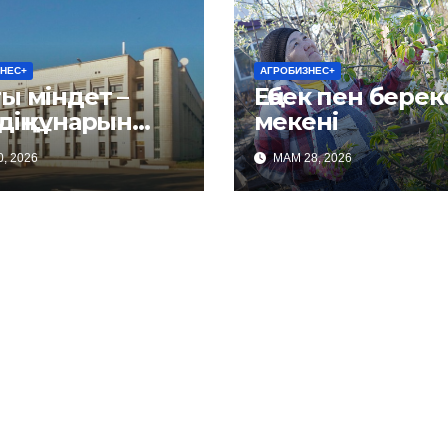
НЕС+
АГРОБИЗНЕС+
ы міндет –
Еңбек пен береке
нарын
мекені
ау
, 2026
МАМ 28, 2026