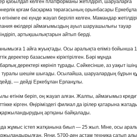
ер қабылдап келген платформаны жетілдіріп, шаруаларға
онерлік қоғам басқарма төрағасының орынбасары Еркебұла
інімге екі күнде жауап беріліп келген. Мамандар жетілдірі
компания өкілдері аймағымыздың ауыл шаруашылығы тауар
үсіндіріп, артықшылықтарын айтып берді.
анымызға 1 айға жуықтады. Осы аралықта еліміз бойынша 1
ік деректер базасымен кіріктірілген. Бәрі мұнда
арлық деректері көрініп тұрады. Сәйкесінше, аз уақыт ішін
ны туралы шешім шығады. Осылайша, шаруалардың бұрын қ
мдейді, — дейді Еркебұлан Ерланұлы.
ы өтінім беріп, оң жауап алған. Жалпы, аймағымыз кредит
ікке кірген. Өңіріміздегі филиал да ірілер қатарына жатад
 қаржыландырудың артқаны байқалады.
нда жұмыс істеп жатқанына биыл — 25 жыл. Міне, осы арал
аржыландырылған. Яғни, 5700-ден астам техника сатып алы