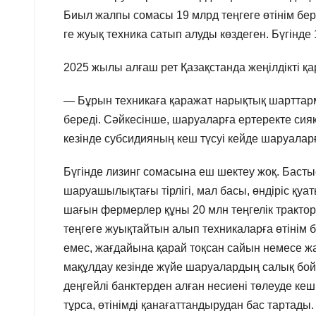
Биыл жалпы сомасы 19 млрд теңгеге өтінім бер
ге жуық техника сатып алуды көздеген. Бүгінде 1
2025 жылы алғаш рет Қазақстанда жеңілдікті қ
— Бұрын техникаға қаражат нарықтық шарттармен
береді. Сәйкесінше, шаруаларға ертеректе сия
кезінде субсидияның кеш түсуі кейде шаруалар
Бүгінде лизинг сомасына еш шектеу жоқ. Басты
шаруашылықтағы тірлігі, мал басы, өндіріс қуа
шағын фермерлер құны 20 млн теңгелік трактор
теңгеге жуықтайтын алып техникаларға өтінім б
емес, жағдайына қарай тоқсан сайын немесе жа
мақұлдау кезінде жүйе шаруалардың салық бойы
деңгейлі банктерден алған несиені төлеуде кеші
тұрса, өтінімді қанағаттандырудан бас тартады