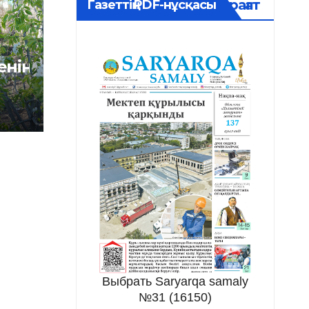
Мұрағат
Газеттің PDF-нұсқасы
нің
Выбрать Saryarqa samaly
№31 (16150)