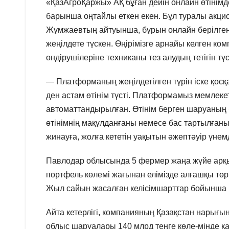
«ҚазАгроҚаржы» АҚ бұған дейін онлайн өтінімд
барынша оңтайлы еткен екен. Бұл туралы акци
Жұмжаевтың айтуынша, бұрын онлайн берілген өт
жеңілдете түскен. Өңірімізге арнайы келген 
өндірушілеріне техниканы тез алудың тетігін т
— Платформаның жеңілдетілген түрін іске қосқ
ден астам өтінім түсті. Платформамыз мемлекетт
автоматтандырылған. Өтінім берген шаруаның б
өтінімнің мақұлданғаны немесе бас тартылға
жинауға, жолға кететін уақытын әжептәуір үне
Павлодар облысында 5 фермер жаңа жүйе арқыл
портфель көлемі жағынан елімізде алғашқы төртт
Жыл сайын жасалған келісімшарттар бойынша
Айта кетерлігі, компанияның Қазақстан нарығы
облыс шаруалары 140 млрд теңге көле-мінде қ