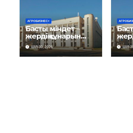
АГРОБИЗНЕС+
АГРОБИЗ
Басты міндет –
Баст
жердің құнарын
жердің құ
сақтау
сақт
ШІЛ 30, 2026
ШІЛ 30