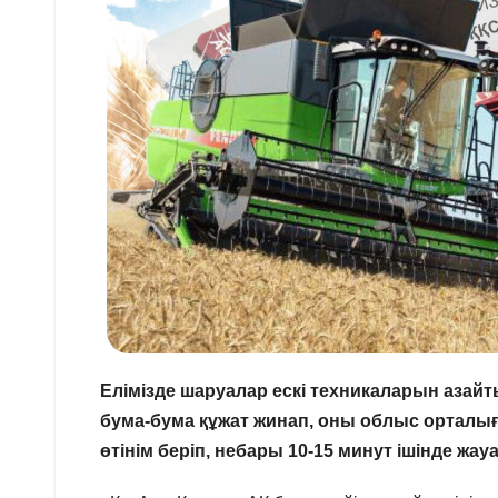
Елімізде шаруалар ескі техникаларын азай
бума-бума құжат жинап, оны облыс орталы
өтінім беріп, небары 10-15 минут ішінде жау