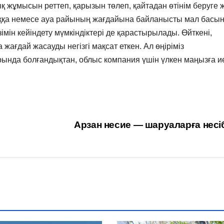
қ жұмысын реттеп, қарызын төлеп, қайтадан өтінім беруге 
ққа немесе ауа райының жағдайына байланысты мал басы
імін кейіндету мүмкіндіктері де қарастырылады. Өйткені,
ғдай жасауды негізгі мақсат еткен. Ал өңіріміз
арында болғандықтан, облыс компания үшін үлкен маңызға и
Арзан несие — шаруаларға нес