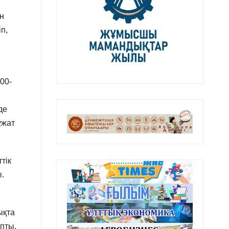
н
п,
00-
де
ұжат
тік
ы.
ықта
пты.