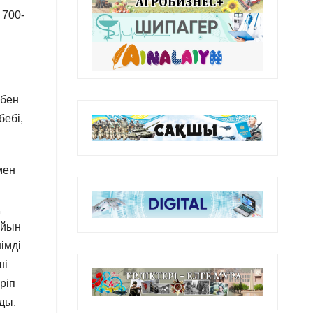
 700-
збен
бебі,
мен
айын
імді
ші
ріп
ды.