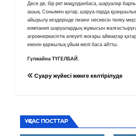
Десе де, бір рет мақұлданбаса, шаруалар барлы
ашық. Сонымен қатар, шаруа-ларда қуаңшылы
айырылу кездерінде лизинг несиесін төлеу мерз
компания шаруалардың жұмысын жалғастыруға жа
агроөнеркәсіптік әлеуеті жоғары аймақтар қат
екенін қаржылық ұйым өкілі баса айтты.
Гүлжайна ТҮГЕЛБАЙ.
Навигация
Суару жүйесі жөнге келтірілуде
по
записям
ҰҚСАС ПОСТТАР