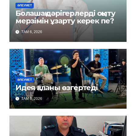
ӘЛЕУМЕТ
Болашақ дәрігерлерді оқыту
мерзімін ұзарту керек пе?
ТАМ 6, 2026
ӘЛЕУМЕТ
Идея қаланы өзгертеді
ТАМ 6, 2026