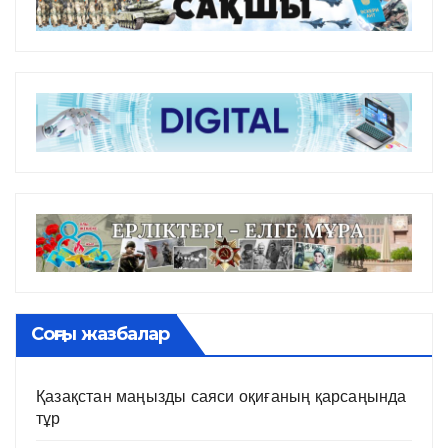
Соңғы жазбалар
Қазақстан маңызды саяси оқиғаның қарсаңында
тұр