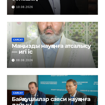
10.08.2026
САЯСАТ
Маңызды науқанға атсалысу
— игі іс
08.08.2026
САЯСАТ
Байқаушылар саяси науқанға
дайын