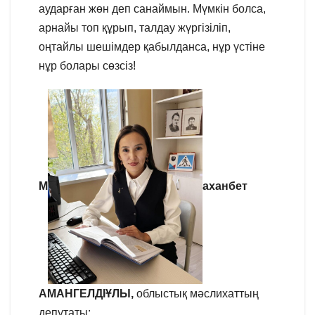
аударған жөн деп санаймын. Мүмкін болса,
арнайы топ құрып, талдау жүргізіліп,
оңтайлы шешімдер қабылданса, нұр үстіне
нұр болары сөзсіз!
М
аханбет
АМАНГЕЛДІҰЛЫ,
облыстық мәслихаттың
депутаты: