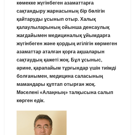
көмекке жүгінбеген азаматтарға
сақтандыру жарнасының бір бөлігін
қайтаруды ұсынып отыр. Халық
қалаулыларының ойынша денсаулық
жағдайымен медициналық ұйымдарға
жүгінбеген және қордың игілігін көрмеген
азаматтар аталған қорға ақшаларын
сақтаудың қажеті жоқ. Бұл ұсыныс,
әрине, қарапайым тұрғындар үшін тиімді
болғанымен, медицина саласының
мамандары құптап отырған жоқ.
Мәселені «Алаңның» талқысына салып
көрген едік.