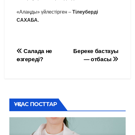
«Алаңды» үйлестірген –
Тілеуберді
САХАБА.
Навигация
Салада не
Береке бастауы
өзгереді?
— отбасы
по
записям
ҰҚСАС ПОСТТАР