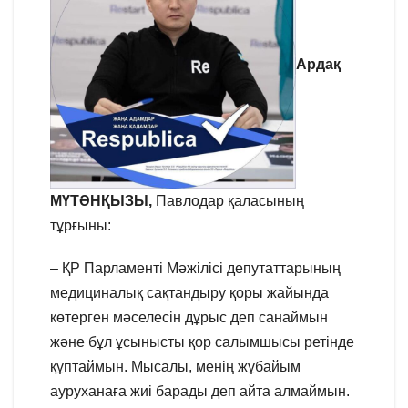
Ардақ
МҮТӘНҚЫЗЫ,
Павлодар қаласының
тұрғыны:
– ҚР Парламенті Мәжілісі депутаттарының
медициналық сақтандыру қоры жайында
көтерген мәселесін дұрыс деп санаймын
және бұл ұсынысты қор салымшысы ретінде
құптаймын. Мысалы, менің жұбайым
ауруханаға жиі барады деп айта алмаймын.