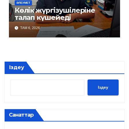
ӘЛЕУМЕТ
Көлік жүргізушілеріне
талап күшейеді
ТАМ 6, 2026
Іздеу
Іздеу
Санаттар