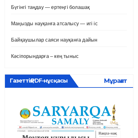
Бүгінгі таңдау — ертеңгі болашақ
Маңызды науқанға атсалысу — игі іс
Байқаушылар саяси науқанға дайын
Кәсіпорындарға – кең тыныс
Мұрағат
Газеттің PDF-нұсқасы