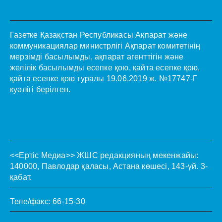
Газетке Қазақстан Республикасы Ақпарат және
коммуникациялар министрлігі Ақпарат комитетінің
мерзімді басылымды, ақпарат агенттігін және
желілік басылымды есепке қою, қайта есепке қою,
қайта есепке қою туралы 19.06.2019 ж. №17747-Г
куәлігі берілген.
<<Ертіс Медиа>>
ЖШС редакцияның мекенжайы:
140000, Павлодар қаласы, Астана көшесі, 143-үй. 3-
қабат.
Теле/факс: 66-15-30