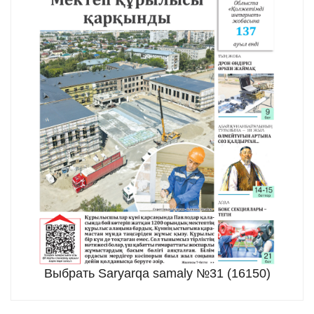
Выбрать Saryarqa samaly №31 (16150)