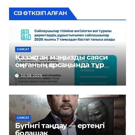
СІЗ ӨТКІЗІП АЛҒАН
САЯСАТ
Қазақстан маңызды саяси
оқиғаның қарсаңында тұр
10.08.2026
САЯСАТ
Бүгінгі таңдау — ертеңгі
болашақ