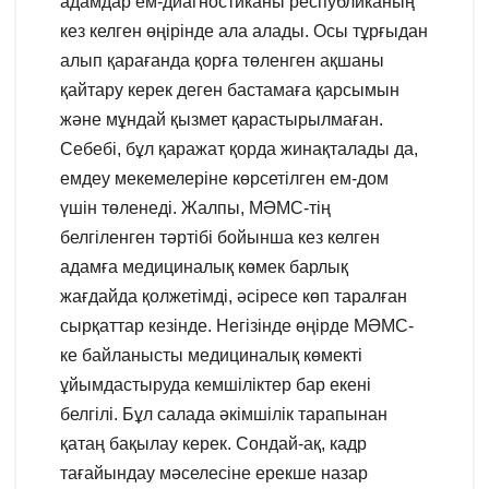
адамдар ем-диагностиканы республиканың
кез келген өңірінде ала алады. Осы тұрғыдан
алып қарағанда қорға төленген ақшаны
қайтару керек деген бастамаға қарсымын
және мұндай қызмет қарастырылмаған.
Себебі, бұл қаражат қорда жинақталады да,
емдеу мекемелеріне көрсетілген ем-дом
үшін төленеді. Жалпы, МӘМС-тің
белгіленген тәртібі бойынша кез келген
адамға медициналық көмек барлық
жағдайда қолжетімді, әсіресе көп таралған
сырқаттар кезінде. Негізінде өңірде МӘМС-
ке байланысты медициналық көмекті
ұйымдастыруда кемшіліктер бар екені
белгілі. Бұл салада әкімшілік тарапынан
қатаң бақылау керек. Сондай-ақ, кадр
тағайындау мәселесіне ерекше назар