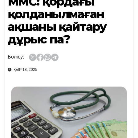
МӘМС: қордағы
қолданылмаған
ақшаны қайтару
дұрыс па?
Бөлісу:
ҚЫР 18, 2025