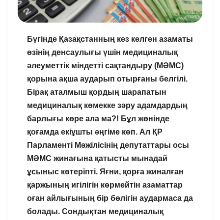
Бүгінде Қазақстанның кез келген азаматы
өзінің денсаулығы үшін медициналық
әлеуметтік міндетті сақтандыру (МӘМС)
қорына ақша аударып отырғаны белгілі.
Бірақ аталмыш қордың шарапатын
медициналық көмекке зәру адамдардың
барлығы көре ала ма?! Бұл жөнінде
қоғамда екіұшты әңгіме көп. Ал ҚР
Парламенті Мәжілісінің депутаттары осы
МӘМС жинағына қатысты мынадай
ұсыныс көтеріпті. Яғни, қорға жиналған
қаржының игілігін көрмейтін азаматтар
оған айлығының бір бөлігін аудармаса да
болады. Сондықтан медициналық