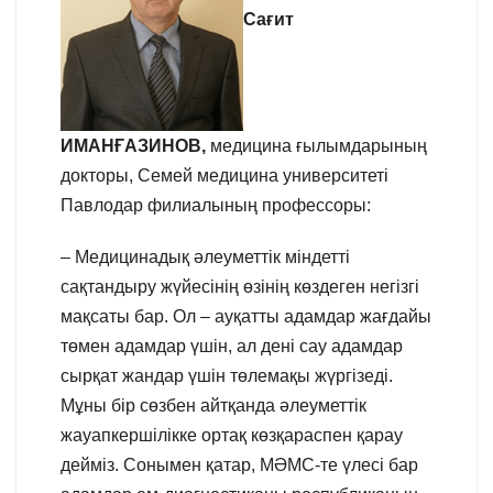
Сағит
ИМАНҒАЗИНОВ,
медицина ғылымдарының
докторы, Семей медицина университеті
Павлодар филиалының профессоры:
– Медицинадық әлеуметтік міндетті
сақтандыру жүйесінің өзінің көздеген негізгі
мақсаты бар. Ол – ауқатты адамдар жағдайы
төмен адамдар үшін, ал дені сау адамдар
сырқат жандар үшін төлемақы жүргізеді.
Мұны бір сөзбен айтқанда әлеуметтік
жауапкершілікке ортақ көзқараспен қарау
дейміз. Сонымен қатар, МӘМС-те үлесі бар