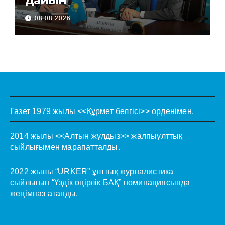
08.08.2026
Газет 1979 жылы <<Құрмет белгісі>> орденімен.
2014 жылы <<Алтын жұлдыз>> жалпыұлттық
сыйлығымен марапатталды.
2022 жылы “URKER” ұлттық журналистика
сыйлығын “Үздік өңірлік БАҚ” номинациясында
жеңімпаз атанды.