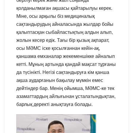
берілуі керек және жыл соңында
қолданылмаған ақшасы қайтарылуы керек.
Міне, осы арқылы біз медициналық
сақтандырудың айналасында жылдар бойы
қалыптасқан сыбайластықтың алдын алып,
жолын кесер едік. Тағы бір қызық ақпарат,
осы МӘМС іске қосылғаннан кейін-ақ,
қаншама емханалар жекеменшікке айналып
кетті. Мұның артында қандай мақсат тұрғаны
да түсінікті. Негізі сақтандыруға кім қанша
ақша аударғанын бақылау мүмкін емес
дейтіндер бар. Менің ойымша, МӘМС-ке тек
азаматтардың айлығынан ұсталатындықтан,
барлық деректі анықтауға болады.