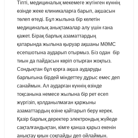
Тіпті, медициналық мекемеге жүгінген күннің
өзінде жеке клиникаларға барып, ақшасын
төлеп өтеді. Бұл жылына бір келетін
медициналық анықтамалар алу үшін ғана
қажет. Бірақ барлық азаматтардың
қатарында жылына қыруар ақшаны МӘМС
есепшотына аударып отырмыз. Біз одан бір
тиын да пайдасын көріп отырған жоқпыз.
Сондықтан бұл қорға ақша аударуды
барлығына бірдей міндеттеу дұрыс емес деп
санаймын. Ал аударған күннің өзінде
тоқсанына немесе жылына бір рет есеп
жүргізіп, қолданылмаған қаржыны
азаматтардың өзіне қайтарып беру керек.
Қазір барлық деректер электрондық жүйеде
сақталғандықтан, кімге қанша қарыз екенін
анықтау қиын соқпайды деп ойлаймын.