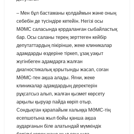
– Мен бұл бастаманы қолдаймын және оның
себебін де түсіндіре кетейін. Негізі осы
МӘМС саласында қордаланған сыбайластық
бар. Осы саланы терең зерттеген кейбір
депутаттардың пікірінше, жеке клиникалар
адамдарды өздеріне тіркеп, ұзақ уақыт
жүгінбеген адамдарға жалған
диагностикалық қорытынды жасап, соған
МӘМС-тен ақша алады. Яғни, жеке
клиникалар адамдардың деректерін
рұқсатсыз алып, жалған қызмет көрсету
арқылы қыруар пайда көріп отыр.
Сондықтан қарапайым халыққа МӘМС-тің
есепшотына жыл бойы қанша ақша
аударғанын біле алатындай мүмкіндік