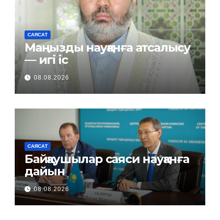
САЯСАТ
Маңызды науқанға атсалысу
— игі іс
08.08.2026
САЯСАТ
Байқаушылар саяси науқанға
дайын
08.08.2026