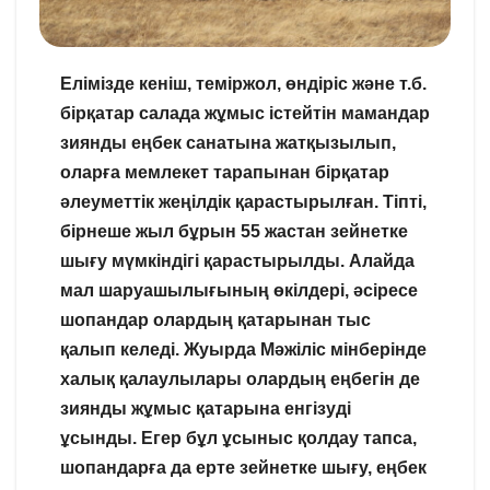
Елімізде кеніш, теміржол, өндіріс және т.б.
бірқатар салада жұмыс істейтін мамандар
зиянды еңбек санатына жатқызылып,
оларға мемлекет тарапынан бірқатар
әлеуметтік жеңілдік қарастырылған. Тіпті,
бірнеше жыл бұрын 55 жастан зейнетке
шығу мүмкіндігі қарастырылды. Алайда
мал шаруашылығының өкілдері, әсіресе
шопандар олардың қатарынан тыс
қалып келеді. Жуырда Мәжіліс мінберінде
халық қалаулылары олардың еңбегін де
зиянды жұмыс қатарына енгізуді
ұсынды. Егер бұл ұсыныс қолдау тапса,
шопандарға да ерте зейнетке шығу, еңбек