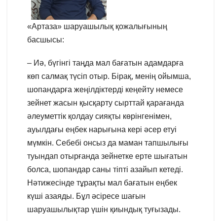
«Артаза» шаруашылық қожалығының
басшысы:
– Иә, бүгінгі таңда мал бағатын адамдарға
көп салмақ түсіп отыр. Бірақ, менің ойымша,
шопандарға жеңілдіктерді кеңейту немесе
зейнет жасын қысқарту сырттай қарағанда
әлеуметтік қолдау сияқты көрінгенімен,
ауылдағы еңбек нарығына кері әсер етуі
мүмкін. Себебі онсыз да маман тапшылығы
туындап отырғанда зейнетке ерте шығатын
болса, шопандар саны тіпті азайып кетеді.
Нәтижесінде тұрақты мал бағатын еңбек
күші азаяды. Бұл әсіресе шағын
шаруашылықтар үшін қиындық туғызады.