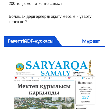
200 теңгемен өткенге саяхат
Болашақ дәрігерлерді оқыту мерзімін ұзарту
керек пе?
Мұрағат
Газеттің PDF-нұсқасы