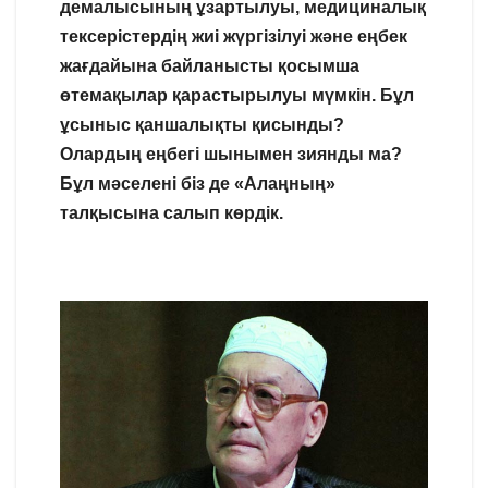
демалысының ұзартылуы, медициналық
тексерістердің жиі жүргізілуі және еңбек
жағдайына байланысты қосымша
өтемақылар қарастырылуы мүмкін. Бұл
ұсыныс қаншалықты қисынды?
Олардың еңбегі шынымен зиянды ма?
Бұл мәселені біз де «Алаңның»
талқысына салып көрдік.