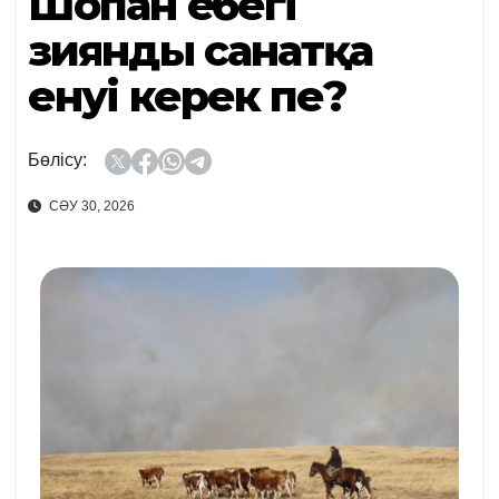
Шопан еңбегі
зиянды санатқа
енуі керек пе?
Бөлісу:
СӘУ 30, 2026