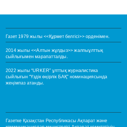
Газет 1979 жылы <<Құрмет белгісі>> орденімен.
2014 жылы <<Алтын жұлдыз>> жалпыұлттық
сыйлығымен марапатталды.
2022 жылы “URKER” ұлттық журналистика
сыйлығын “Үздік өңірлік БАҚ” номинациясында
жеңімпаз атанды.
Газетке Қазақстан Республикасы Ақпарат және
коммуникациялар министрлігі Ақпарат комитетінің