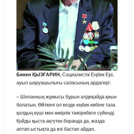
Бөкен ҚЫЗҒАРИН,
Социалистік Еңбек Ері,
ауыл шаруашылығы саласының ардагері:
– Шопанның жұмысы бұрын әлдеқайда қиын
болатын. Өйткені ол кезде еңбек көбіне таза
қолдың күші мен өмірлік тәжірибеге сүйенді.
Қойды қыста ақтүтек боранда да, жазда
аптап ыстықта да өзі бастап айдап,