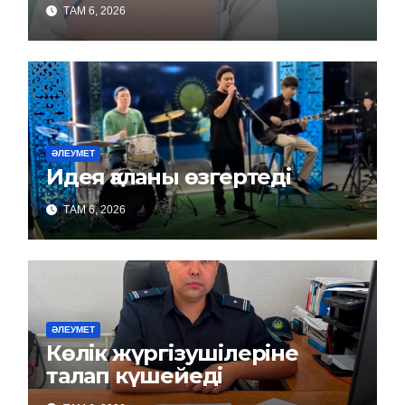
ТАМ 6, 2026
ӘЛЕУМЕТ
Идея қаланы өзгертеді
ТАМ 6, 2026
ӘЛЕУМЕТ
Көлік жүргізушілеріне
талап күшейеді