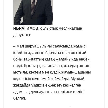
ИБРАГИМОВ,
облыстық мәслихаттың
депутаты:
– Мал шаруашылығы саласында жұмыс
істейтін адамның барлығы жыл-он екі ай
бойы табиғаттың қатаң жағдайында еңбек
етеді. Қыстың қақаған аязы, жаздың аптап
ыстығы, көктем мен күздің жауын-шашыны
кедергісін келтірмей қоймайды. Мұндай
жағдайда үздіксіз еңбек ету кез келген
адамның денсаулығына кері әсе ететіні
белгілі.