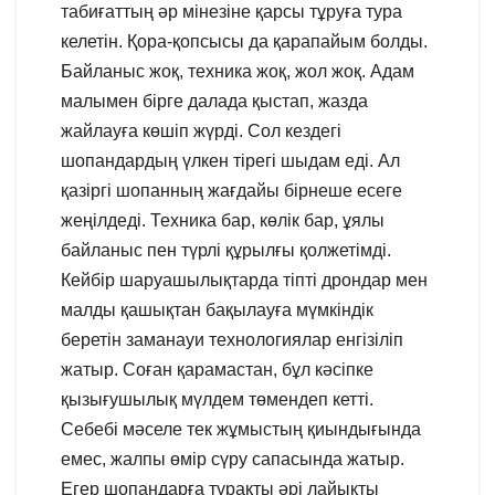
табиғаттың әр мінезіне қарсы тұруға тура
келетін. Қора-қопсысы да қарапайым болды.
Байланыс жоқ, техника жоқ, жол жоқ. Адам
малымен бірге далада қыстап, жазда
жайлауға көшіп жүрді. Сол кездегі
шопандардың үлкен тірегі шыдам еді. Ал
қазіргі шопанның жағдайы бірнеше есеге
жеңілдеді. Техника бар, көлік бар, ұялы
байланыс пен түрлі құрылғы қолжетімді.
Кейбір шаруашылықтарда тіпті дрондар мен
малды қашықтан бақылауға мүмкіндік
беретін заманауи технологиялар енгізіліп
жатыр. Соған қарамастан, бұл кәсіпке
қызығушылық мүлдем төмендеп кетті.
Себебі мәселе тек жұмыстың қиындығында
емес, жалпы өмір сүру сапасында жатыр.
Егер шопандарға тұрақты әрі лайықты