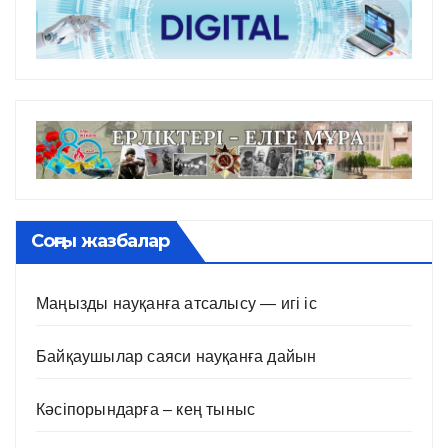
Соңғы жазбалар
Маңызды науқанға атсалысу — игі іс
Байқаушылар саяси науқанға дайын
Кәсіпорындарға – кең тыныс