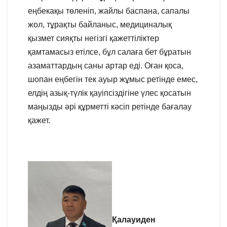
еңбекақы төленіп, жайлы баспана, сапалы
жол, тұрақты байланыс, медициналық
қызмет сияқты негізгі қажеттіліктер
қамтамасыз етілсе, бұл салаға бет бұратын
азаматтардың саны артар еді. Оған қоса,
шопан еңбегін тек ауыр жұмыс ретінде емес,
елдің азық-түлік қауіпсіздігіне үлес қосатын
маңызды әрі құрметті кәсіп ретінде бағалау
қажет.
Қалауиден