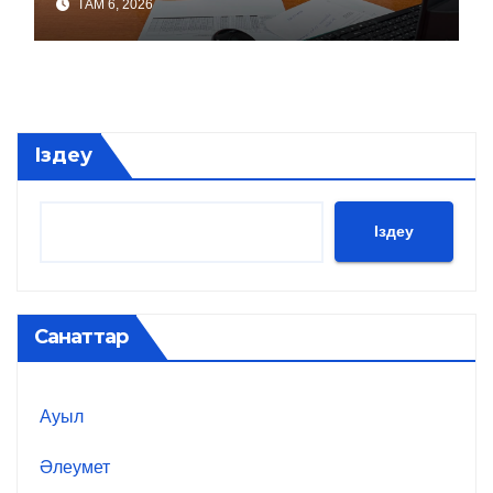
ТАМ 6, 2026
Іздеу
Іздеу
Санаттар
Ауыл
Әлеумет