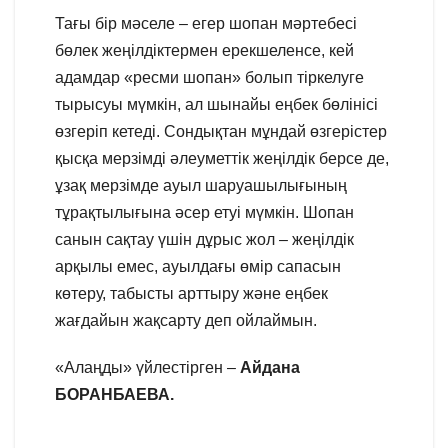
Тағы бір мәселе – егер шопан мәртебесі
бөлек жеңілдіктермен ерекшеленсе, кей
адамдар «ресми шопан» болып тіркелуге
тырысуы мүмкін, ал шынайы еңбек бөлінісі
өзгеріп кетеді. Сондықтан мұндай өзгерістер
қысқа мерзімді әлеуметтік жеңілдік берсе де,
ұзақ мерзімде ауыл шаруашылығының
тұрақтылығына әсер етуі мүмкін. Шопан
санын сақтау үшін дұрыс жол – жеңілдік
арқылы емес, ауылдағы өмір сапасын
көтеру, табысты арттыру және еңбек
жағдайын жақсарту деп ойлаймын.
«Алаңды» үйлестірген –
Айдана
БОРАНБАЕВА.