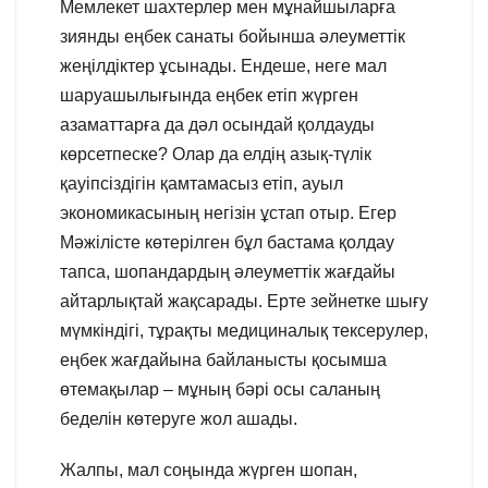
Мемлекет шахтерлер мен мұнайшыларға
зиянды еңбек санаты бойынша әлеуметтік
жеңілдіктер ұсынады. Ендеше, неге мал
шаруашылығында еңбек етіп жүрген
азаматтарға да дәл осындай қолдауды
көрсетпеске? Олар да елдің азық-түлік
қауіпсіздігін қамтамасыз етіп, ауыл
экономикасының негізін ұстап отыр. Егер
Мәжілісте көтерілген бұл бастама қолдау
тапса, шопандардың әлеуметтік жағдайы
айтарлықтай жақсарады. Ерте зейнетке шығу
мүмкіндігі, тұрақты медициналық тексерулер,
еңбек жағдайына байланысты қосымша
өтемақылар – мұның бәрі осы саланың
беделін көтеруге жол ашады.
Жалпы, мал соңында жүрген шопан,