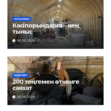
ЭКОНОМИКА
Кәсіпорындарға – кең
тыныс
06.08.2026
МӘДЕНИЕТ
200 теңгемен өткенге
саяхат
06.08.2026