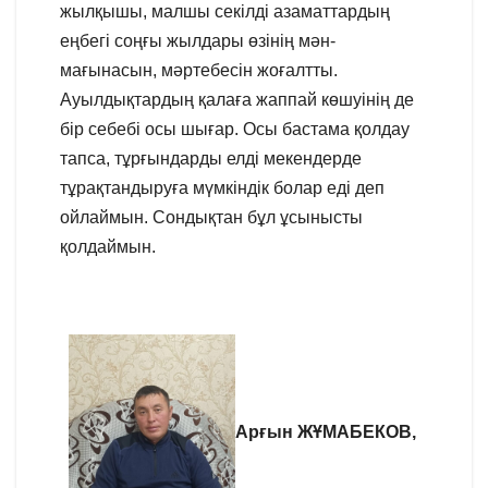
жылқышы, малшы секілді азаматтардың
еңбегі соңғы жылдары өзінің мән-
мағынасын, мәртебесін жоғалтты.
Ауылдықтардың қалаға жаппай көшуінің де
бір себебі осы шығар. Осы бастама қолдау
тапса, тұрғындарды елді мекендерде
тұрақтандыруға мүмкіндік болар еді деп
ойлаймын. Сондықтан бұл ұсынысты
қолдаймын.
Арғын ЖҰМАБЕКОВ,