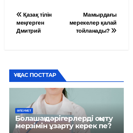
Навигация
Қазақ тілін
Мамырдағы
меңгерген
мерекелер қалай
по
Дмитрий
тойланады?
записям
ҰҚСАС ПОСТТАР
ӘЛЕУМЕТ
Болашақ дәрігерлерді оқыту
мерзімін ұзарту керек пе?