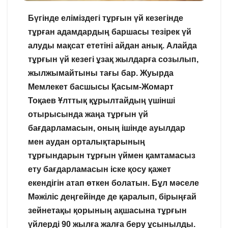
Бүгінде еліміздегі тұрғын үй кезегінде
тұрған адамдардың баршасы тезірек үй
алуды мақсат ететіні айдан анық. Алайда
тұрғын үй кезегі ұзақ жылдарға созылып,
жылжымайтыны тағы бар. Жуырда
Мемлекет басшысы Қасым-Жомарт
Тоқаев Ұлттық құрылтайдың үшінші
отырысында жаңа тұрғын үй
бағдарламасын, оның ішінде ауылдар
мен аудан орталықтарының
тұрғындарын тұрғын үймен қамтамасыз
ету бағдарламасын іске қосу қажет
екендігін атап өткен болатын. Бұл мәселе
Мәжіліс деңгейінде де қаралып, бірыңғай
зейнетақы қорының ақшасына тұрғын
үйлерді 90 жылға жалға беру ұсынылды.