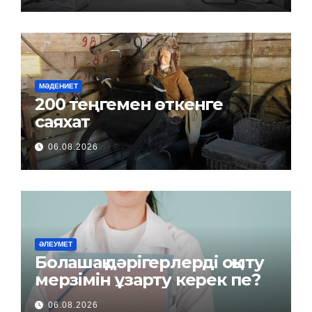
МӘДЕНИЕТ
200 теңгемен өткенге
саяхат
06.08.2026
ӘЛЕУМЕТ
Болашақ дәрігерлерді оқыту
мерзімін ұзарту керек пе?
06.08.2026