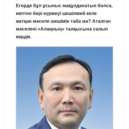
Егерде бұл ұсыныс мақұлданатын болса,
көптен бері күрмеуі шешілмей келе
жатқан мәселе шешімін таба ма? Аталған
мәселені «Алаңның» талқысына салып
көрдік.