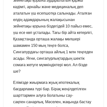
зейнетақы қорына аударылатын қаржы
кәдімгі, арнайы және медициналық деп
аталатын үш есепшотқа салынады. Аталған
елдің адамдарының жалақысынан
зейнетақы қорына біздегідей 10 пайыз емес,
үш есе көп ұсталады. Тағы бір айта кетерлігі,
Қазақстанда орташа жалақы мөлшері
шамамен 150 мың теңге болса,
Сингапурдағы орташа айлық 1 млн теңгеден
асады. Яғни, сингапурлықтардың шектік
сомаға жетуге мүмкіндіктері мол. Ал бізде
ше?
Елімізде жиырмаға жуық ипотекалық
бағдарлама түрі бар. Бірақ жеңілдетілген
шарттармен алуға болатыны сау-
сақпен санарлық. Мәселен, жақында бастау