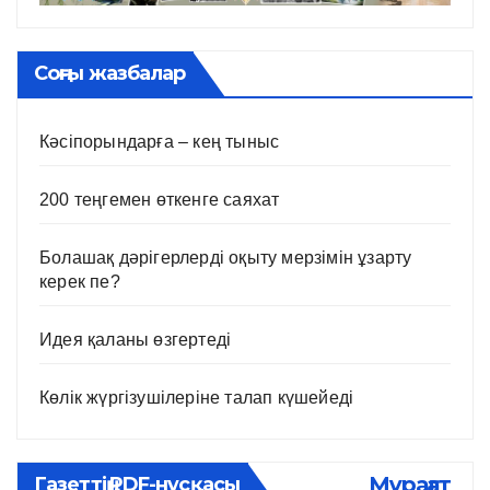
Соңғы жазбалар
Кәсіпорындарға – кең тыныс
200 теңгемен өткенге саяхат
Болашақ дәрігерлерді оқыту мерзімін ұзарту
керек пе?
Идея қаланы өзгертеді
Көлік жүргізушілеріне талап күшейеді
Мұрағат
Газеттің PDF-нұсқасы