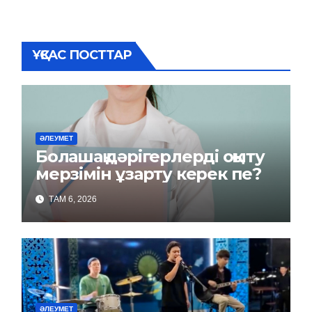
ҰҚСАС ПОСТТАР
ӘЛЕУМЕТ
Болашақ дәрігерлерді оқыту
мерзімін ұзарту керек пе?
ТАМ 6, 2026
ӘЛЕУМЕТ