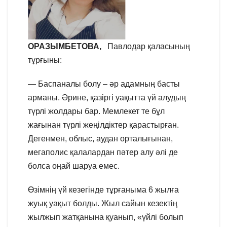
ОРАЗЫМБЕТОВА,
Павлодар қаласының
тұрғыны:
— Баспаналы болу – әр адамның басты
арманы. Әрине, қазіргі уақытта үй алудың
түрлі жолдары бар. Мемлекет те бұл
жағынан түрлі жеңілдіктер қарастырған.
Дегенмен, облыс, аудан орталығынан,
мегаполис қалалардан пәтер алу әлі де
болса оңай шаруа емес.
Өзімнің үй кезегінде тұрғаныма 6 жылға
жуық уақыт болды. Жыл сайын кезектің
жылжып жатқанына қуанып, «үйлі болып