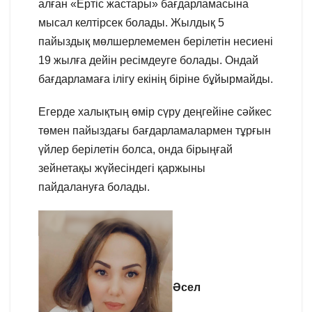
алған «Ертіс жастары» бағдарламасына
мысал келтірсек болады. Жылдық 5
пайыздық мөлшерлемемен берілетін несиені
19 жылға дейін ресімдеуге болады. Ондай
бағдарламаға ілігу екінің біріне бұйырмайды.
Егерде халықтың өмір сүру деңгейіне сәйкес
төмен пайыздағы бағдарламалармен тұрғын
үйлер берілетін болса, онда бірыңғай
зейнетақы жүйесіндегі қаржыны
пайдалануға болады.
Әсел