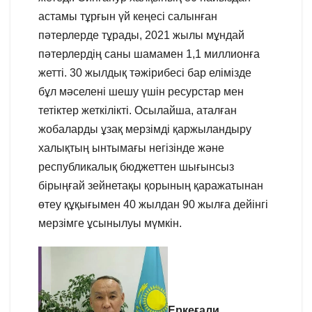
астамы тұрғын үй кеңесі салынған
пәтерлерде тұрады, 2021 жылы мұндай
пәтерлердің саны шамамен 1,1 миллионға
жетті. 30 жылдық тәжірибесі бар елімізде
бұл мәселені шешу үшін ресурстар мен
тетіктер жеткілікті. Осылайша, аталған
жобаларды ұзақ мерзімді қаржыландыру
халықтың ынтымағы негізінде және
республикалық бюджеттен шығынсыз
бірыңғай зейнетақы қорының қаражатынан
өтеу құқығымен 40 жылдан 90 жылға дейінгі
мерзімге ұсынылуы мүмкін.
Еркеғали