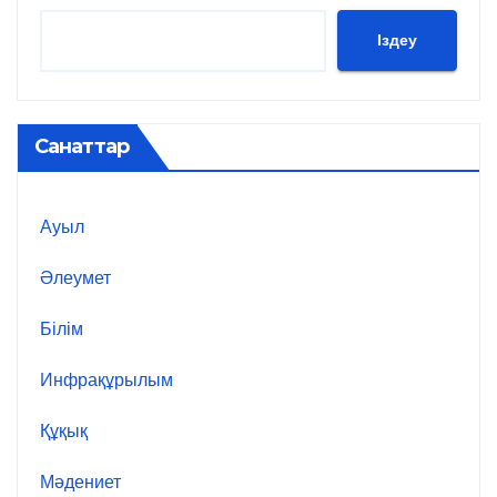
Іздеу
Санаттар
Ауыл
Әлеумет
Білім
Инфрақұрылым
Құқық
Мәдениет