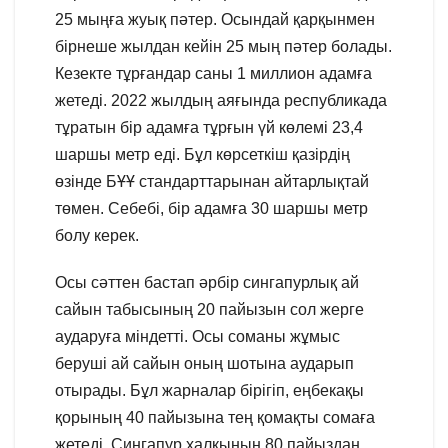
25 мыңға жуық пәтер. Осындай қарқынмен
бірнеше жылдан кейін 25 мың пәтер болады.
Кезекте тұрғандар саны 1 миллион адамға
жетеді. 2022 жылдың аяғында республикада
тұратын бір адамға тұрғын үй көлемі 23,4
шаршы метр еді. Бұл көрсеткіш қазірдің
өзінде БҰҰ стандарттарынан айтарлықтай
төмен. Себебі, бір адамға 30 шаршы метр
болу керек.
Осы сәттен бастап әрбір сингапурлық ай
сайын табысының 20 пайызын сол жерге
аударуға міндетті. Осы соманы жұмыс
беруші ай сайын оның шотына аударып
отырады. Бұл жарналар бірігіп, еңбекақы
қорының 40 пайызына тең қомақты сомаға
жетеді. Сингапур халқының 80 пайыздан