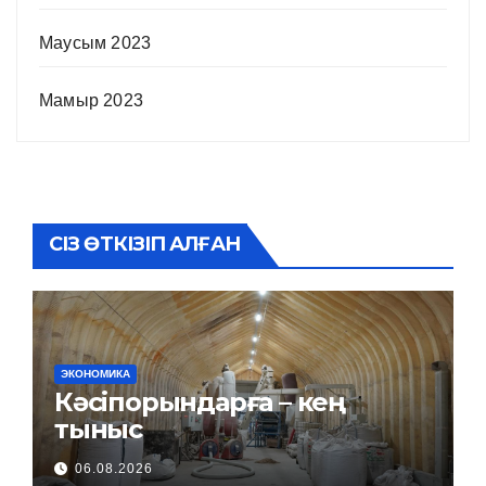
Маусым 2023
Мамыр 2023
СІЗ ӨТКІЗІП АЛҒАН
ЭКОНОМИКА
Кәсіпорындарға – кең
тыныс
06.08.2026