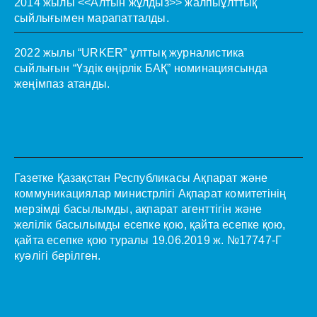
2014 жылы <<Алтын жұлдыз>> жалпыұлттық
сыйлығымен марапатталды.
2022 жылы “URKER” ұлттық журналистика
сыйлығын “Үздік өңірлік БАҚ” номинациясында
жеңімпаз атанды.
Газетке Қазақстан Республикасы Ақпарат және
коммуникациялар министрлігі Ақпарат комитетінің
мерзімді басылымды, ақпарат агенттігін және
желілік басылымды есепке қою, қайта есепке қою,
қайта есепке қою туралы 19.06.2019 ж. №17747-Г
куәлігі берілген.