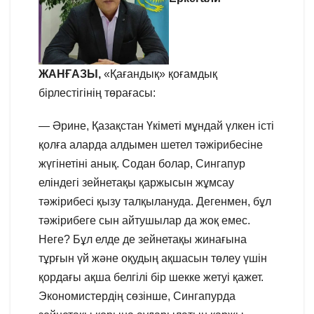
ЖАНҒАЗ
Ы,
«Қағандық» қоғамдық
бірлестігінің төрағасы:
— Әрине, Қазақстан Үкіметі мұндай үлкен істі
қолға аларда алдымен шетел тәжірибесіне
жүгінетіні анық. Содан болар, Сингапур
еліндегі зейнетақы қаржысын жұмсау
тәжірибесі қызу талқылануда. Дегенмен, бұл
тәжірибеге сын айтушылар да жоқ емес.
Неге? Бұл елде де зейнетақы жинағына
тұрғын үй және оқудың ақшасын төлеу үшін
қордағы ақша белгілі бір шекке жетуі қажет.
Экономистердің сөзінше, Сингапурда