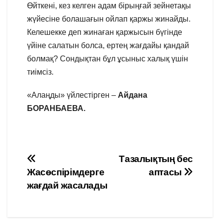
Өйткені, кез келген адам бірыңғай зейнетақы
жүйесіне болашағын ойлап қаржы жинайды.
Келешекке деп жинаған қаржысын бүгінде
үйіне салатын болса, ертең жағдайы қандай
болмақ? Сондықтан бұл ұсыныс халық үшін
тиімсіз.
«Алаңды» үйлестірген –
Айдана
БОРАНБАЕВА.
Навигация
Тазалықтың бес
Жасөспірімдерге
аптасы
по
жағдай жасалады
записям