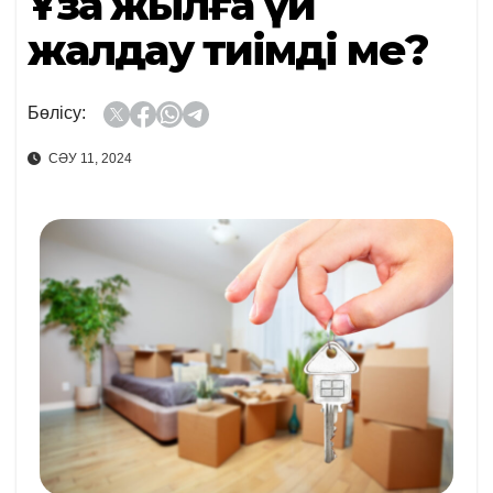
Ұзақ жылға үй
жалдау тиімді ме?
Бөлісу:
СӘУ 11, 2024