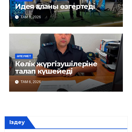
Идея қаланы өзгертеді
ТАМ 6, 2026
ӘЛЕУМЕТ
Көлік жүргізушілеріне
талап күшейеді
ТАМ 6, 2026
Іздеу