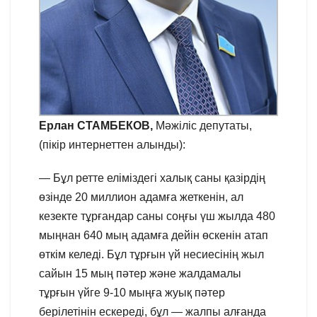
Ерлан СТАМБЕКОВ,
Мәжіліс депутаты,
(пікір интернеттен алынды):
— Бұл ретте еліміздегі халық саны қазірдің
өзінде 20 миллион адамға жеткенін, ал
кезекте тұрғандар саны соңғы үш жылда 480
мыңнан 640 мың адамға дейін өскенін атап
өткім келеді. Бұл тұрғын үй несиесінің жыл
сайын 15 мың пәтер және жалдамалы
тұрғын үйге 9-10 мыңға жуық пәтер
берілетінін ескереді, бұл — жалпы алғанда