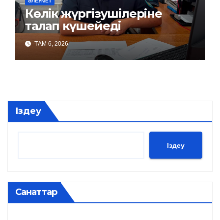
ӘЛЕУМЕТ
Көлік жүргізушілеріне
талап күшейеді
ТАМ 6, 2026
Іздеу
Іздеу
Санаттар