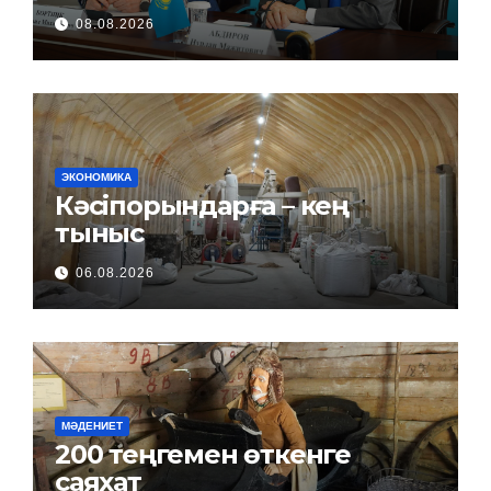
08.08.2026
ЭКОНОМИКА
Кәсіпорындарға – кең
тыныс
06.08.2026
МӘДЕНИЕТ
200 теңгемен өткенге
саяхат