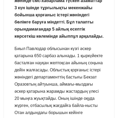
жөнінде смс-хабарлама түскен азаматтар
3 күн ішінде тұрғылықты мекенжайы
бойынша қорғаныс істері жөніндегі
бөлімге баруға міндетті. Бұл талапты
орындамағандар 5 айлық есептік
көрсеткіш көлемінде айыппұл арқалайды.
Биыл Павлодар облысынан күзгі әскер
қатарына 650 сарбаз алынады. 1 қыркүйекте
басталған науқан желтоқсан айының соңына
дейін жалғасады. Облыстық қорғаныс істері
жөніндегі департаменттің бастығы Бекзат
Оразовтың айтуынша, аймағы-мыздағы
әскер қатарына жарамды жастардың үлесі
20 мыңға жуықтайды. Оның ішінде оқуда
жүрген, отбасылық жағдайға байла-нысты
Отан алдындағы борышын кейінге