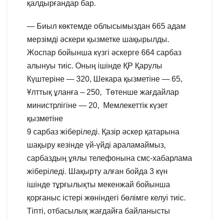
қалдырғандар бар.
— Биыл көктемде облысымыздан 665 адам
мерзімді әскери қызметке шақырылды.
Жоспар бойынша күзгі әскерге 664 сарбаз
алынуы тиіс. Оның ішінде ҚР Қарулы
Күштеріне — 320, Шекара қызметіне — 65,
Ұлттық ұланға – 250, Төтенше жағдайлар
министрлігіне — 20, Мемлекеттік күзет
қызметіне
9 сарбаз жіберіледі. Қазір әскер қатарына
шақыру кезінде үй-үйді араламаймыз,
сарбаздың ұялы телефонына смс-хабарлама
жіберіледі. Шақырту алған бойда 3 күн
ішінде тұрғылықты мекенжай бойынша
қорғаныс істері жөніндегі бөлімге келуі тиіс.
Тіпті, отбасылық жағдайға байланысты