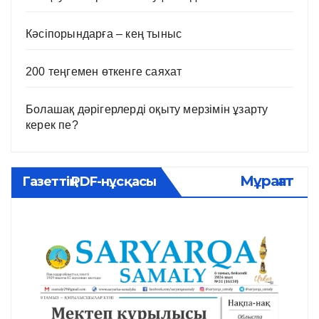
Кәсіпорындарға – кең тыныс
200 теңгемен өткенге саяхат
Болашақ дәрігерлерді оқыту мерзімін ұзарту
керек пе?
Мұрағат
Газеттің PDF-нұсқасы