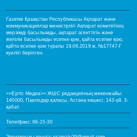
Газетке Қазақстан Республикасы Ақпарат және
коммуникациялар министрлігі Ақпарат комитетінің
мерзімді басылымды, ақпарат агенттігін және
желілік басылымды есепке қою, қайта есепке қою,
қайта есепке қою туралы 19.06.2019 ж. №17747-Г
куәлігі берілген.
<<Ертіс Медиа>>
ЖШС редакцияның мекенжайы:
140000, Павлодар қаласы, Астана көшесі, 143-үй. 3-
қабат.
Теле/факс: 66-15-30
Электронды пошта:
ssamaly29@gmail.com
.