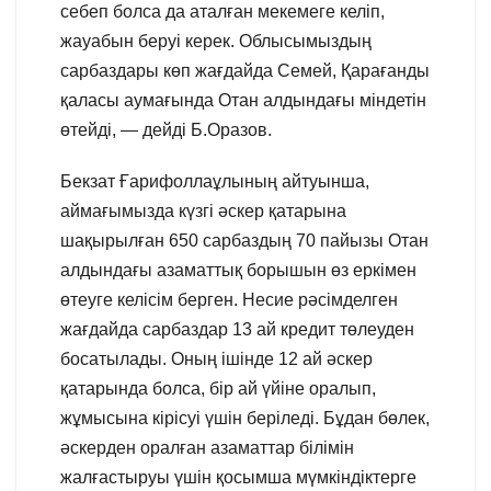
себеп болса да аталған мекемеге келіп,
жауабын беруі керек. Облысымыздың
сарбаздары көп жағдайда Семей, Қарағанды
қаласы аумағында Отан алдындағы міндетін
өтейді, — дейді Б.Оразов.
Бекзат Ғарифоллаұлының айтуынша,
аймағымызда күзгі әскер қатарына
шақырылған 650 сарбаздың 70 пайызы Отан
алдындағы азаматтық борышын өз еркімен
өтеуге келісім берген. Несие рәсімделген
жағдайда сарбаздар 13 ай кредит төлеуден
босатылады. Оның ішінде 12 ай әскер
қатарында болса, бір ай үйіне оралып,
жұмысына кірісуі үшін беріледі. Бұдан бөлек,
әскерден оралған азаматтар білімін
жалғастыруы үшін қосымша мүмкіндіктерге