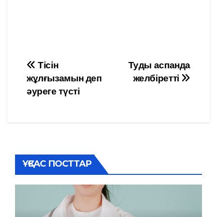
Навигация
Тісін
Туды аспанда
жұлғызамын деп
желбіретті
по
әуреге түсті
записям
ҰҚСАС ПОСТТАР