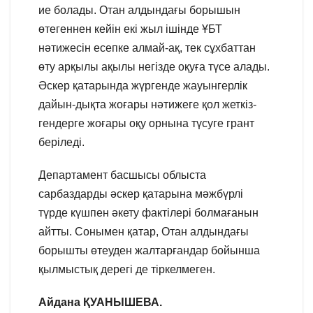
ие болады. Отан алдындағы борышын
өтегеннен кейін екі жыл ішінде ҰБТ
нәтижесін есепке алмай-ақ, тек сұхбаттан
өту арқылы ақылы негізде оқуға түсе алады.
Әскер қатарында жүргенде жауынгерлік
дайын-дықта жоғары нәтижеге қол жеткіз-
гендерге жоғары оқу орнына түсуге грант
беріледі.
Департамент басшысы облыста
сарбаздарды әскер қатарына мәжбүрлі
түрде күшпен әкету фактілері болмағанын
айтты. Сонымен қатар, Отан алдындағы
борышты өтеуден жалтарғандар бойынша
қылмыстық дерегі де тіркелмеген.
Айдана ҚУАНЫШЕВА.