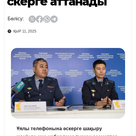
Әскерге аттанады
Бөлісу:
ҚЫР 11, 2025
Ұялы телефонына әскерге шақыру