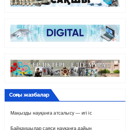
Соңғы жазбалар
Маңызды науқанға атсалысу — игі іс
Байқаушылар саяси науқанға дайын