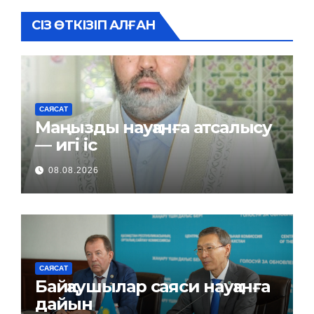
СІЗ ӨТКІЗІП АЛҒАН
САЯСАТ
Маңызды науқанға атсалысу
— игі іс
08.08.2026
САЯСАТ
Байқаушылар саяси науқанға
дайын