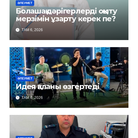
ӘЛЕУМЕТ
Болашақ дәрігерлерді оқыту
мерзімін ұзарту керек пе?
ТАМ 6, 2026
ӘЛЕУМЕТ
Идея қаланы өзгертеді
ТАМ 6, 2026