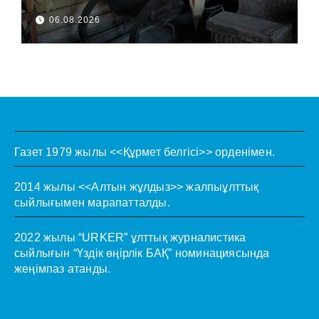
06.08.2026
Газет 1979 жылы <<Құрмет белгісі>> орденімен.
2014 жылы <<Алтын жұлдыз>> жалпыұлттық
сыйлығымен марапатталды.
2022 жылы “URKER” ұлттық журналистика
сыйлығын “Үздік өңірлік БАҚ” номинациясында
жеңімпаз атанды.