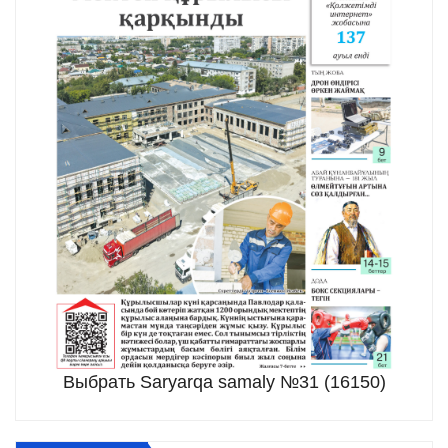
Выбрать Saryarqa samaly №31 (16150)