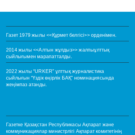
Газет 1979 жылы <<Құрмет белгісі>> орденімен.
2014 жылы <<Алтын жұлдыз>> жалпыұлттық
сыйлығымен марапатталды.
2022 жылы “URKER” ұлттық журналистика
сыйлығын “Үздік өңірлік БАҚ” номинациясында
жеңімпаз атанды.
Газетке Қазақстан Республикасы Ақпарат және
коммуникациялар министрлігі Ақпарат комитетінің