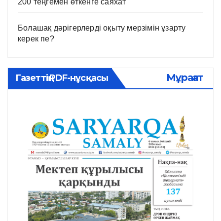
200 теңгемен өткенге саяхат
Болашақ дәрігерлерді оқыту мерзімін ұзарту
керек пе?
Мұрағат
Газеттің PDF-нұсқасы