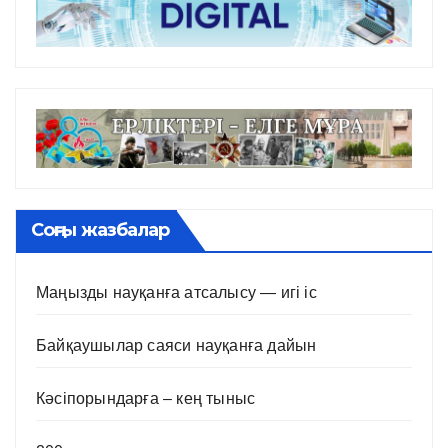
Соңғы жазбалар
Маңызды науқанға атсалысу — игі іс
Байқаушылар саяси науқанға дайын
Кәсіпорындарға – кең тыныс