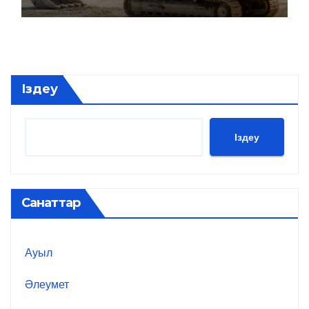
Іздеу
Іздеу
Санаттар
Ауыл
Әлеумет