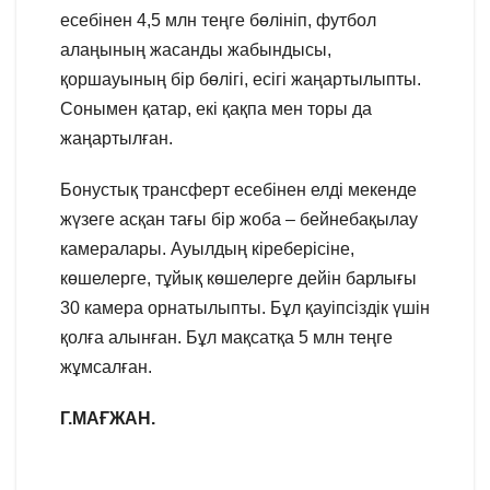
есебінен 4,5 млн теңге бөлініп, футбол
алаңының жасанды жабындысы,
қоршауының бір бөлігі, есігі жаңартылыпты.
Сонымен қатар, екі қақпа мен торы да
жаңартылған.
Бонустық трансферт есебінен елді мекенде
жүзеге асқан тағы бір жоба – бейнебақылау
камералары. Ауылдың кіреберісіне,
көшелерге, тұйық көшелерге дейін барлығы
30 камера орнатылыпты. Бұл қауіпсіздік үшін
қолға алынған. Бұл мақсатқа 5 млн теңге
жұмсалған.
Г.МАҒЖАН.