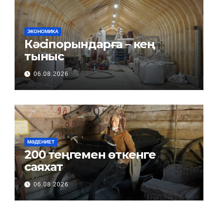
ЭКОНОМИКА
Кәсіпорындарға – кең
тыныс
06.08.2026
МӘДЕНИЕТ
200 теңгемен өткенге
саяхат
06.08.2026