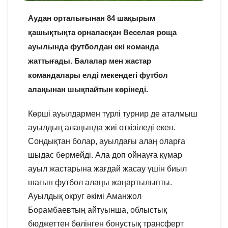
Аудан орталығынан 84 шақырым
қашықтықта орналасқан Веселая роща
ауылында футболдан екі команда
жаттығады. Балалар мен жастар
командалары елді мекендегі футбол
алаңынан шықпайтын көрінеді.
Көрші ауылдармен түрлі турнир де аталмыш
ауылдың алаңында жиі өткізіледі екен.
Сондықтан болар, ауылдағы алаң оларға
шыдас бермейді. Ала доп ойнауға құмар
ауыл жастарына жағдай жасау үшін биыл
шағын футбол алаңы жаңартылыпты.
Ауылдық округ әкімі Аманжол
Борамбаевтың айтуынша, облыстық
бюджеттен бөлінген бонустық трансферт