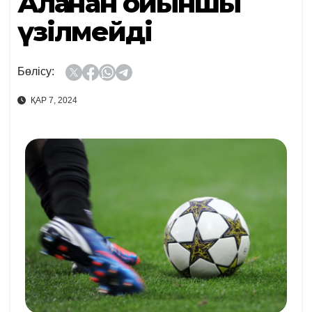
Алаңнан ойыншы
үзілмейді
Бөлісу:
ҚАР 7, 2024