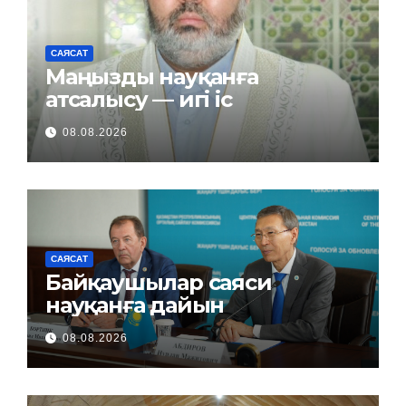
САЯСАТ
Маңызды науқанға
атсалысу — игі іс
08.08.2026
САЯСАТ
Байқаушылар саяси
науқанға дайын
08.08.2026