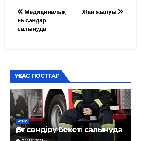
Навигация
Медициналық
Жан жылуы
нысандар
по
салынуда
записям
ҰҚСАС ПОСТТАР
АУЫЛ
Өрт сөндіру бекеті салынуда