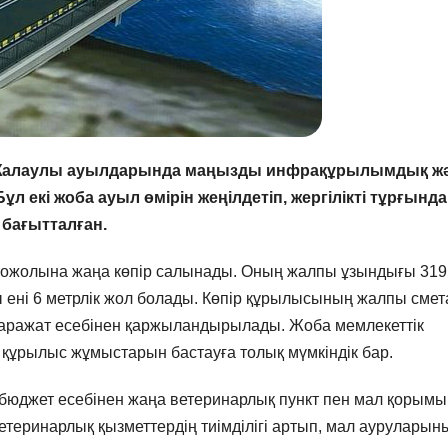
 Жалаулы ауылдарында маңызды инфрақұрылымдық ж
 екі жоба ауыл өмірін жеңілдетіп, жергілікті тұрғынд
 бағытталған.
автожолына жаңа көпір салынады. Оның жалпы ұзындығы 319
қты ені 6 метрлік жол болады. Көпір құрылысының жалпы сме
 қаражат есебінен қаржыландырылады. Жоба мемлекеттік
құрылыс жұмыстарын бастауға толық мүмкіндік бар.
юджет есебінен жаңа ветеринарлық пункт пен мал қорымы
 ветеринарлық қызметтердің тиімділігі артып, мал ауруларын