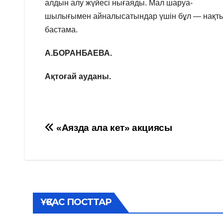
алдын алу жүйесі нығаяды. Мал шаруа-
шылығымен айналысатындар үшін бұл — нақты
бастама.
А.БОРАНБАЕВА.
Ақтоғай ауданы.
Навигация
«Аязда ала кет» акциясы
по
записям
ҰҚСАС ПОСТТАР