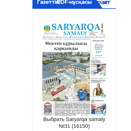
Мұрағат
Газеттің PDF-нұсқасы
Выбрать Saryarqa samaly
№31 (16150)