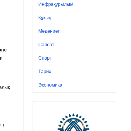
Инфрақұрылым
Құқық
Мәдениет
Саясат
әне
ар
Спорт
Тарих
Экономика
талық
ың