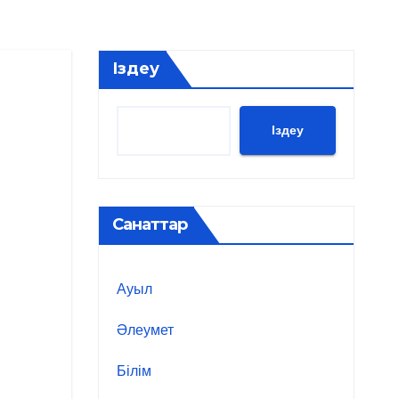
Іздеу
Іздеу
Санаттар
Ауыл
Әлеумет
Білім