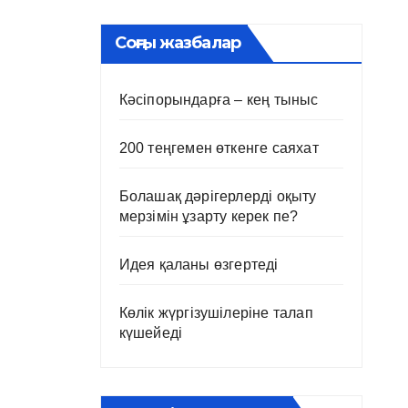
Соңғы жазбалар
Кәсіпорындарға – кең тыныс
200 теңгемен өткенге саяхат
Болашақ дәрігерлерді оқыту
мерзімін ұзарту керек пе?
Идея қаланы өзгертеді
Көлік жүргізушілеріне талап
күшейеді