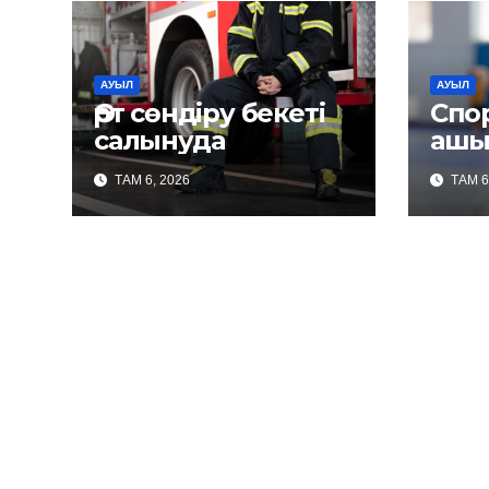
АУЫЛ
АУЫЛ
Өрт сөндіру бекеті
Спо
салынуда
ашы
ТАМ 6, 2026
ТАМ 6