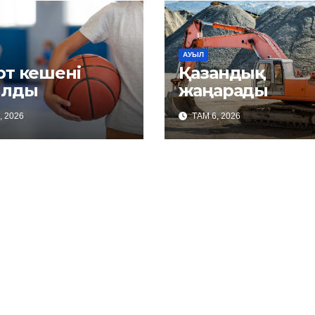
АУЫЛ
рт кешені
Қазандық
лды
жаңарады
, 2026
ТАМ 6, 2026