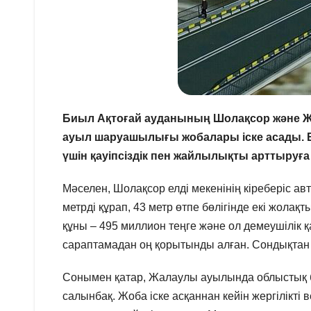
Биыл Ақтоғай ауданының Шолақсор және
ауыл шаруашылығы жобалары іске асады. Бұл
үшін қауіпсіздік пен жайлылықты арттыруға
Мәселен, Шолақсор елді мекенінің кіреберіс 
метрді құрап, 43 метр өтпе бөлігінде екі жола
құны – 495 миллион теңге және ол демеушілік
сараптамадан оң қорытынды алған. Сондықтан 
Сонымен қатар, Жалаулы ауылында облыстық б
салынбақ. Жоба іске асқаннан кейін жергілікті