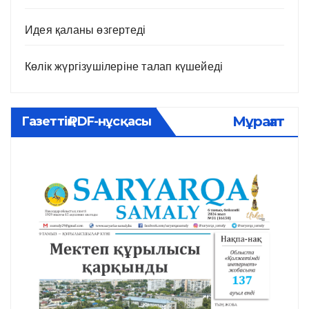
Идея қаланы өзгертеді
Көлік жүргізушілеріне талап күшейеді
Мұрағат
Газеттің PDF-нұсқасы