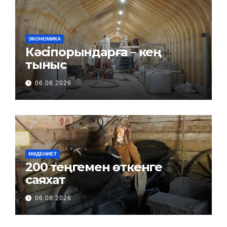
ЭКОНОМИКА
Кәсіпорындарға – кең
тыныс
06.08.2026
МӘДЕНИЕТ
200 теңгемен өткенге
саяхат
06.08.2026