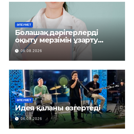
ӘЛЕУМЕТ
Болашақ дәрігерлерді
оқыту мерзімін ұзарту
керек пе?
06.08.2026
ӘЛЕУМЕТ
Идея қаланы өзгертеді
06.08.2026