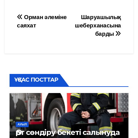
Навигация
Орман әлеміне
Шаруашылық
саяхат
шеберханасына
по
барды
записям
ҰҚСАС ПОСТТАР
АУЫЛ
Өрт сөндіру бекеті салынуда