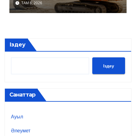
ТАМ 6, 2026
Іздеу
Іздеу
Санаттар
Ауыл
Әлеумет