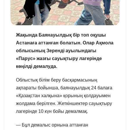
Жақында Баянауылдық бір топ оқушы
Астанаға аттанған болатын. Олар Ақмола
облысының Зеренді ауылындағы
«Парус» жазғы сауықтыру лагерінде
көңілді демалуда.
Облыстық білім беру басқармасының
ақпараты бойынша, баянауылдық 24 балаға
«Қазақстан халқына» қорының қолдауымен
жолдама берілген. Жеткіншектер сауықтыру
лагерінде 10 күн бойы демалмақ.
— Бұл демалыс орнына аттанған