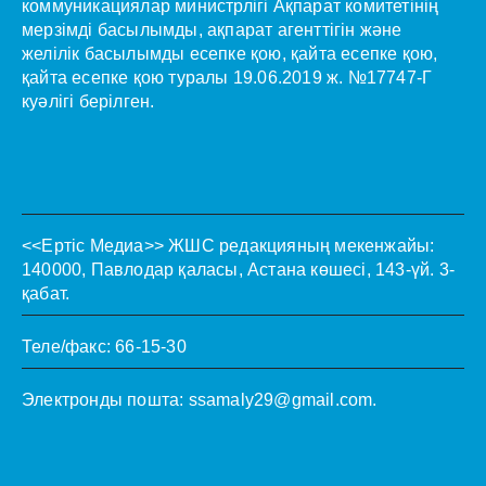
коммуникациялар министрлігі Ақпарат комитетінің
мерзімді басылымды, ақпарат агенттігін және
желілік басылымды есепке қою, қайта есепке қою,
қайта есепке қою туралы 19.06.2019 ж. №17747-Г
куәлігі берілген.
<<Ертіс Медиа>>
ЖШС редакцияның мекенжайы:
140000, Павлодар қаласы, Астана көшесі, 143-үй. 3-
қабат.
Теле/факс: 66-15-30
Электронды пошта:
ssamaly29@gmail.com
.