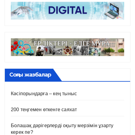
Соңғы жазбалар
Кәсіпорындарға – кең тыныс
200 теңгемен өткенге саяхат
Болашақ дәрігерлерді оқыту мерзімін ұзарту
керек пе?