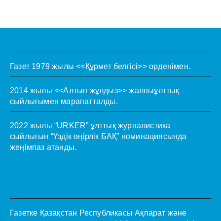
Газет 1979 жылы <<Құрмет белгісі>> орденімен.
2014 жылы <<Алтын жұлдыз>> жалпыұлттық
сыйлығымен марапатталды.
2022 жылы “URKER” ұлттық журналистика
сыйлығын “Үздік өңірлік БАҚ” номинациясында
жеңімпаз атанды.
Газетке Қазақстан Республикасы Ақпарат және