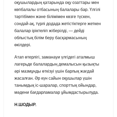
оқушылардың қатарында оқу озаттары мен
көпбалалы отбасының балалары бар. Үлгілі
тәртібімен және білімімен көзге түскен,
сондай-ақ, түрлі додада жетістіктерге жеткен
балалар іріктеліп жіберілді, — дейді
облыстық білім беру басқармасының
өкілдері.
Атап өтерлігі, заманауи үлгідегі аталмыш
лагерьде балалардың демалысын қызықты
әрі мазмұнды өткізуі үшін барлық жағдай
жасалған. Әр күн сайын оқушылар үшін
танымдық іс-шаралар, спорттық ойындар,
мәдени бағдарламалар ұйымдастырылуда.
Н.ШОДЫР.