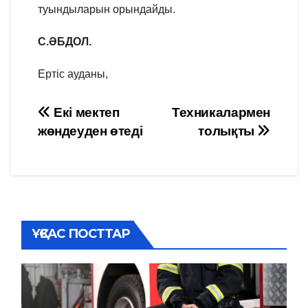
туындыларын орындайды.
С.ӘБДОЛ.
Ертіс ауданы,
Навигация
Екі мектеп
Техникалармен
жөндеуден өтеді
толықты
по
записям
ҰҚСАС ПОСТТАР