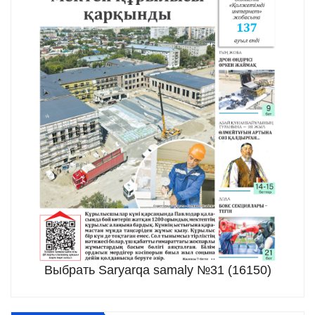
Выбрать Saryarqa samaly №31 (16150)