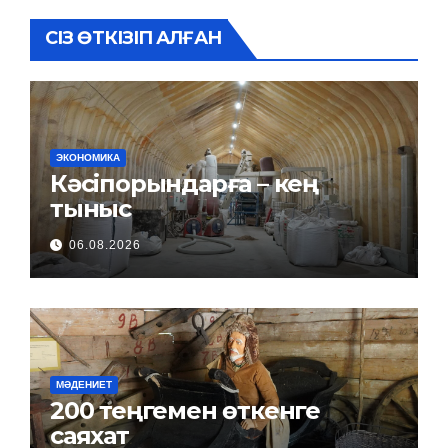
СІЗ ӨТКІЗІП АЛҒАН
ЭКОНОМИКА
Кәсіпорындарға – кең
тыныс
06.08.2026
МӘДЕНИЕТ
200 теңгемен өткенге
саяхат