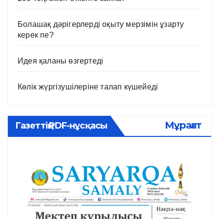
Болашақ дәрігерлерді оқыту мерзімін ұзарту
керек пе?
Идея қаланы өзгертеді
Көлік жүргізушілеріне талап күшейеді
Мұрағат
Газеттің PDF-нұсқасы