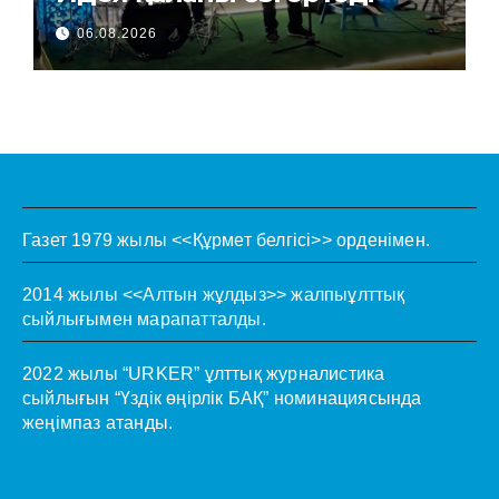
06.08.2026
Газет 1979 жылы <<Құрмет белгісі>> орденімен.
2014 жылы <<Алтын жұлдыз>> жалпыұлттық
сыйлығымен марапатталды.
2022 жылы “URKER” ұлттық журналистика
сыйлығын “Үздік өңірлік БАҚ” номинациясында
жеңімпаз атанды.