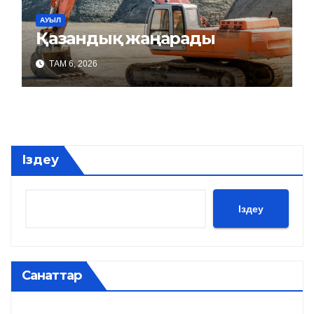
АУЫЛ
Қазандық жаңарады
ТАМ 6, 2026
Іздеу
Іздеу
Санаттар