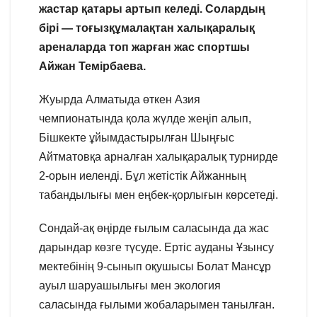
жастар қатары артып келеді. Солардың
бірі — тоғызқұмалақтан халықаралық
ареналарда топ жарған жас спортшы
Айжан Темірбаева.
Жуырда Алматыда өткен Азия
чемпионатында қола жүлде жеңіп алып,
Бішкекте ұйымдастырылған Шыңғыс
Айтматовқа арналған халықаралық турнирде
2-орын иеленді. Бұл жетістік Айжанның
табандылығы мен еңбек-қорлығын көрсетеді.
Сондай-ақ өңірде ғылым саласында да жас
дарындар көзге түсуде. Ертіс ауданы Ұзынсу
мектебінің 9-сынып оқушысы Болат Мансұр
ауыл шаруашылығы мен экология
саласында ғылыми жобаларымен танылған.