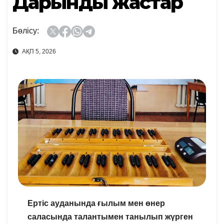
Дарынды жастар
Бөлісу:
АҚП 5, 2026
Ертіс ауданында ғылым мен өнер
саласында талантымен танылып жүрген