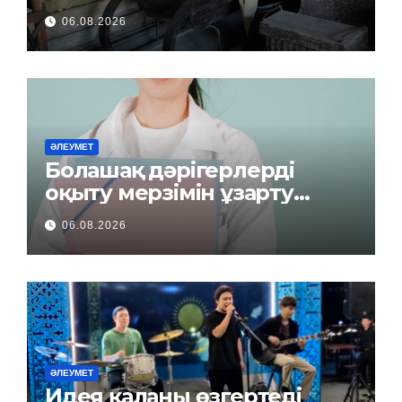
06.08.2026
ӘЛЕУМЕТ
Болашақ дәрігерлерді
оқыту мерзімін ұзарту
керек пе?
06.08.2026
ӘЛЕУМЕТ
Идея қаланы өзгертеді