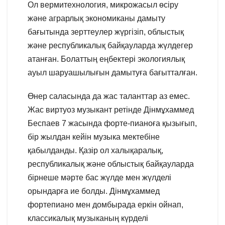
Ол вермитехнология, микрожасыл өсіру
және аграрлық экономиканы дамыту
бағытында зерттеулер жүргізіп, облыстық
және республикалық байқауларда жүлдегер
атанған. Болаттың еңбектері экологиялық
ауыл шаруашылығын дамытуға бағытталған.
Өнер саласында да жас таланттар аз емес.
Жас виртуоз музыкант ретінде Дінмұхаммед
Беспаев 7 жасында форте-пианоға қызығып,
бір жылдан кейін музыка мектебіне
қабылданды. Қазір ол халықаралық,
республикалық және облыстық байқауларда
бірнеше мәрте бас жүлде мен жүлделі
орындарға ие болды. Дінмұхаммед
фортепиано мен домбырада еркін ойнап,
классикалық музыканың күрделі