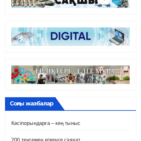
Соңғы жазбалар
Кәсіпорындарға – кең тыныс
200 теңгемен өткенге саяхат