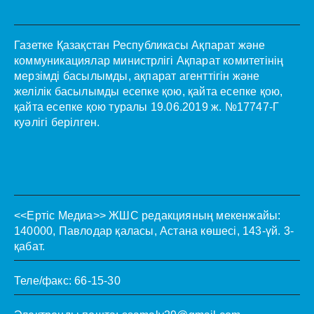
Газетке Қазақстан Республикасы Ақпарат және
коммуникациялар министрлігі Ақпарат комитетінің
мерзімді басылымды, ақпарат агенттігін және
желілік басылымды есепке қою, қайта есепке қою,
қайта есепке қою туралы 19.06.2019 ж. №17747-Г
куәлігі берілген.
<<Ертіс Медиа>>
ЖШС редакцияның мекенжайы:
140000, Павлодар қаласы, Астана көшесі, 143-үй. 3-
қабат.
Теле/факс: 66-15-30