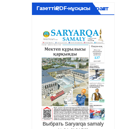
Мұрағат
Газеттің PDF-нұсқасы
Выбрать Saryarqa samaly