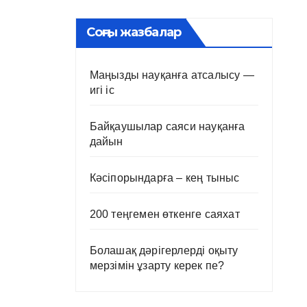
Соңғы жазбалар
Маңызды науқанға атсалысу —
игі іс
Байқаушылар саяси науқанға
дайын
Кәсіпорындарға – кең тыныс
200 теңгемен өткенге саяхат
Болашақ дәрігерлерді оқыту
мерзімін ұзарту керек пе?