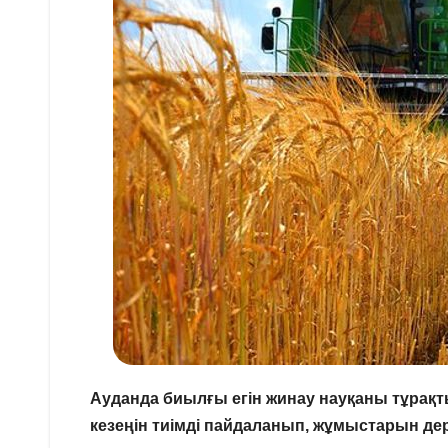
Ауданда биылғы егін жинау науқаны тұрақт
кезеңін тиімді пайдаланып, жұмыстарын дер