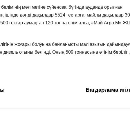
өлімінің мәліметіне сүйенсек, бүгінде ауданда орылған
ың ішінде дәнді дақылдар 5524 гектарға, майлы дақылдар 3
500 гектар аумақтан 120 тонна өнім алса, «Май Агро М» Ж
лігінің жоғары болуына байланысты мал азығын дайындауғ
н дизель отыны бөлінді. Оның 509 тоннасына өтінім беріліп,
ды
Бағдарлама игіл