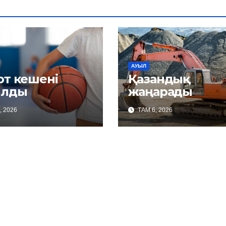
АУЫЛ
рт кешені
Қазандық
лды
жаңарады
, 2026
ТАМ 6, 2026