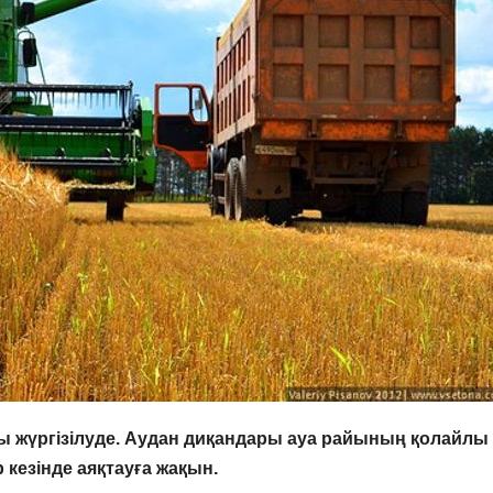
ы жүргізілуде. Аудан диқандары ауа райының қолайлы
 кезінде аяқтауға жақын.