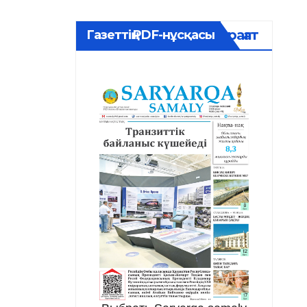
Мұрағат
Газеттің PDF-нұсқасы