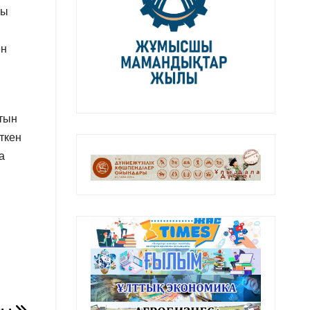
ғы
.
ен
атын
ткен
а