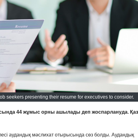
job seekers presenting their resume for executives to consider.
ында 44 жұмыс орны ашылады деп жоспарлануда. Қазі
лесі аудандық мәслихат отырысында сөз болды. Аудандық