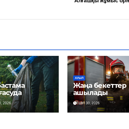
Алғашқы жұмыс ор
АУЫЛ
бастама
Жаңа бекеттер
ғасуда
ашылады
, 2026
ШІЛ 30, 2026