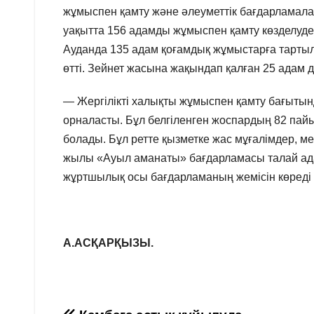
жұмыспен қамту және әлеуметтік бағдарламал
уақытта 156 адамды жұмыспен қамту көзделуде
Ауданда 135 адам қоғамдық жұмыстарға тартылғ
өтті. Зейнет жасына жақындап қалған 25 адам да 
— Жергілікті халықты жұмыспен қамту бағытын
орналасты. Бұл белгіленген жоспардың 82 пай
болады. Бұл ретте қызметке жас мұғалімдер, 
жылы «Ауыл аманаты» бағдарламасы талай адамғ
жұртшылық осы бағдарламаның жемісін көреді
А.АСҚАРҚЫЗЫ.