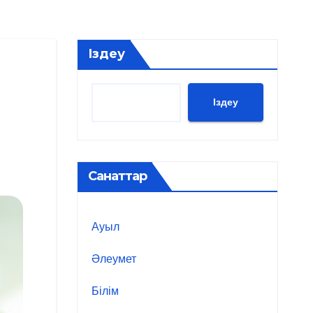
Іздеу
Іздеу
Санаттар
Ауыл
Әлеумет
Білім