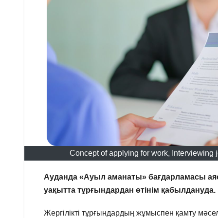
Concept of applying for work, Interviewing 
Ауданда «Ауыл аманаты» бағдарламасы аяс
уақытта тұрғындардан өтінім қабылдануда.
Жергілікті тұрғындардың жұмыспен қамту мәсе