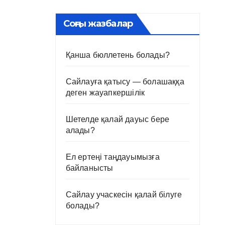
Соңғы жазбалар
Қанша бюллетень болады?
Сайлауға қатысу — болашаққа
деген жауапкершілік
Шетелде қалай дауыс бере
алады?
Ел ертеңі таңдауымызға
байланысты
Сайлау учаскесін қалай білуге
болады?