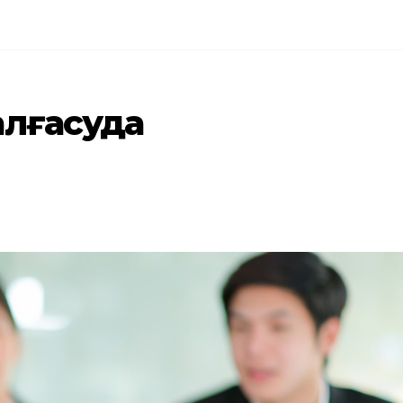
алғасуда