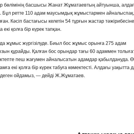
ар бөлімінің басшысы Жанат Жұматаевтың айтуынша, алда
. Бұл ретте 110 адам маусымдық жұмыстармен айналыспақ
ан. Кәсіп бастағысы келетін 54 тұрғын жастар тәжірибесін
екі қолға бір күрек тапқан.
да жұмыс жүргізілуде. Биыл бос жұмыс орынға 275 адам
ызын құрайды. Қалған бос орындар тағы 60 адаммен толығ
мектепте пеш жағумен айналысатын адамдар қабылдануда. Ө
а екі қолға бір күрек табуға көмектесті. Алдағы уақытта д
 деген ойдамыз, — дейді Ж.Жұматаев.