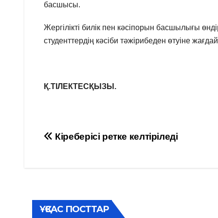
басшысы.
Жергілікті билік пен кәсіпорын басшылығы өнді
студенттердің кәсіби тәжірибеден өтуіне жағд
Қ.ТІЛЕКТЕСҚЫЗЫ.
Навигация
Кіреберісі ретке келтіріледі
по
записям
ҰҚСАС ПОСТТАР