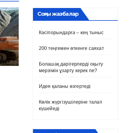
Соңғы жазбалар
Кәсіпорындарға – кең тыныс
200 теңгемен өткенге саяхат
Болашақ дәрігерлерді оқыту
мерзімін ұзарту керек пе?
Идея қаланы өзгертеді
Көлік жүргізушілеріне талап
күшейеді