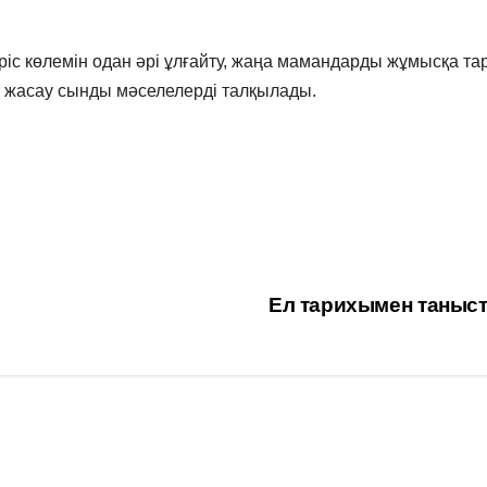
ріс көлемін одан әрі ұлғайту, жаңа мамандарды жұмысқа тар
ай жасау сынды мәселелерді талқылады.
Ел тарихымен таныс