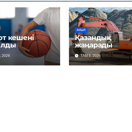
АУЫЛ
рт кешені
Қазандық
лды
жаңарады
, 2026
ТАМ 6, 2026