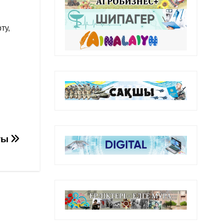
ту,
ты