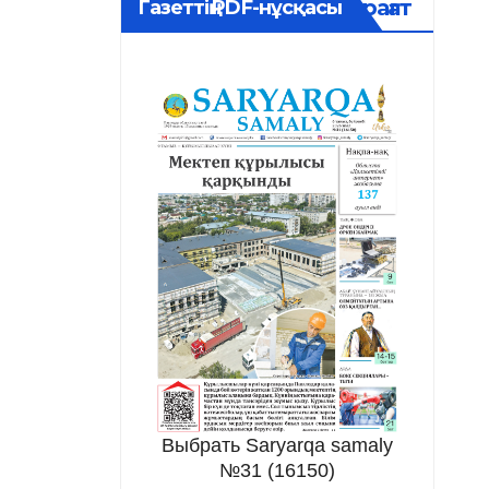
Мұрағат
Газеттің PDF-нұсқасы
Выбрать Saryarqa samaly
№31 (16150)