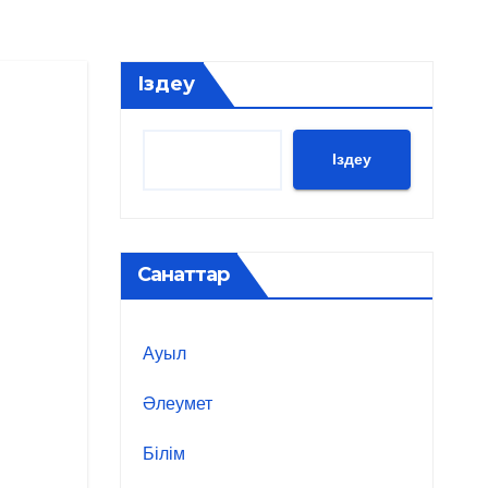
Іздеу
Іздеу
Санаттар
Ауыл
Әлеумет
Білім