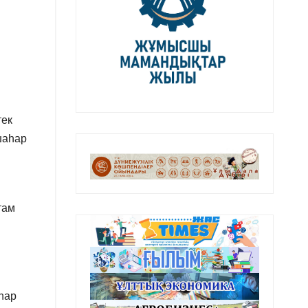
тек
шаһар
там
һар