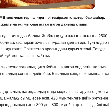
ТМД мемлекеттері ішіндегі ірі теміржол кластері бар шаһар.
а жылына екі мыңнан астам вагон дайындалады.
а түрлі қиындық болды. Жобалық қуаттылығы жылына 2500
 болмай, кәсіпорын жұмысы тұралап қалған еді. Түйткілдер 
ыққа көшті. Әріптестер арасындағы қарыз өтелді. Таяуда 
ай-күйімен танысып қайтты.
толық технологиялық цикл бойынша вагон өндіретін жалғыз
і жылдың соңына дейін бар. Биылдың өзінде екі мыңнан ас
аңартылып, вагондардың жаңа моделін шығару ісі оң жолға
ша жалақысы үш есее өсіп, 428 мың теңгеге дейін жеткенін
 орындарының саны 300-ден 800-ге дейін артты, — дейді ша