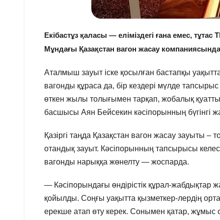
Екібастұз қаласы — еліміздегі ғана емес, тұтас 
Мұндағы Қазақстан вагон жасау компаниясынд
Аталмыш зауыт іске қосылған бастапқы уақытт
вагонды құраса да, бір кездері мүлде тапсырыс
өткен жылы толығымен тарқап, жобалық қуаттыл
басшысы Аян Бейсекин кәсіпорынның бүгінгі ж
Қазіргі таңда Қазақстан вагон жасау зауыты – 
отандық зауыт. Кәсіпорынның тапсырысы келес
вагонды нарыққа жөнелту — жоспарда.
— Кәсіпорындағы өндірістік құрал-жабдықтар ж
қойылды. Соңғы уақытта қызметкер-лердің орта
ерекше атап өту керек. Сонымен қатар, жұмыс