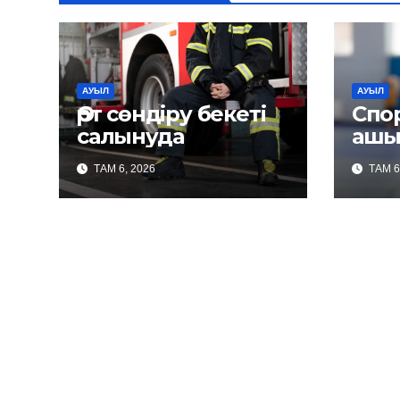
АУЫЛ
АУЫЛ
Өрт сөндіру бекеті
Спо
салынуда
ашы
ТАМ 6, 2026
ТАМ 6