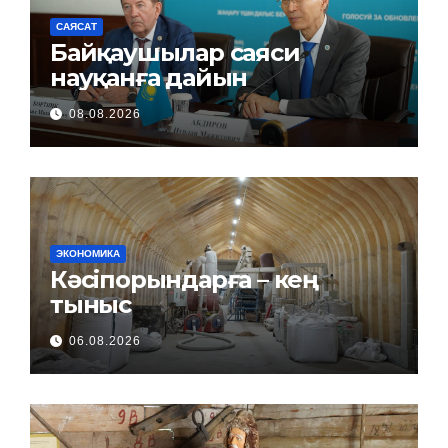
САЯСАТ
Байқаушылар саяси
науқанға дайын
08.08.2026
ЭКОНОМИКА
Кәсіпорындарға – кең
тыныс
06.08.2026