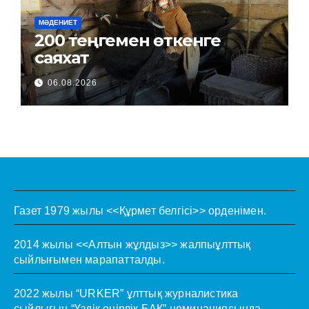
МӘДЕНИЕТ
200 теңгемен өткенге
саяхат
06.08.2026
Газет 1979 жылы <<Құрмет белгісі>> орденімен.
2014 жылы <<Алтын жұлдыз>> жалпыұлттық
сыйлығымен марапатталды.
2022 жылы “URKER” ұлттық журналистика
сыйлығын “Үздік өңірлік БАҚ” номинациясында