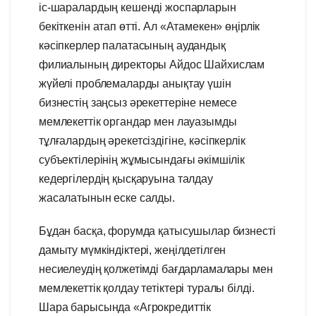
іс-шаралардың кешенді жоспарларын
бекіткенін атап өтті. Ал «Атамекен» өңірлік
кәсіпкерлер палатасының аудандық
филиалының директоры Айдос Шайхислам
жүйелі проблемаларды анықтау үшін
бизнестің заңсыз әрекеттеріне немесе
мемлекеттік органдар мен лауазымды
тұлғалардың әрекетсіздігіне, кәсіпкерлік
субъектілерінің жұмысындағы әкімшілік
кедергілердің қысқаруына талдау
жасалатынын еске салды.
Бұдан басқа, форумда қатысушылар бизнесті
дамыту мүмкіндіктері, жеңілдетілген
несиелеудің қолжетімді бағдарламалары мен
мемлекеттік қолдау тетіктері туралы білді.
Шара барысында «Агрокредиттік