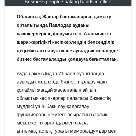
Business people shaking hands in office
Облыстық Жастар бастамаларын дамыту
орталығында Павлодар ауданы
кәсіпкерлерінің форумы өтті. Аталмыш іс-
шара жергілікті кәсіпкерлердің белсенділік
деңгейін арттыруға және ауылдық жерлерде
бизнес бастамаларды қолдауға бағытталған.
Аудан әкімі Дидар Ибраев бүгінгі таңда
ауылдық жерлерде бизнесті қолдау үшін
қолайлы жағдай жасалғанын айтып,
облыстық кәсіпкерлер палатасы бизнестің
мүддесі үшін бақылау-қадағалау
функцияларын жүзеге асыратын барлық
мемлекеттік органдармен өзара
ынтымақтастық туралы меморандумдар мен