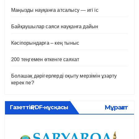
Маңызды науқанға атсалысу — игі іс
Байқаушылар саяси науқанға дайын
Кәсіпорындарға – кең тыныс
200 теңгемен өткенге саяхат
Болашақ дәрігерлерді оқыту мерзімін ұзарту
керек пе?
Мұрағат
Газеттің PDF-нұсқасы