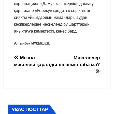
корпорация», «Даму» кәсіпкерлікті дамыту
қоры және «Кереку» кредиттік серіктестігі
сияқты ұйымдардың мамандары аудан
кәсіпкерлеріне несиелендіру шарттарын
анықтауға көмектесіп, кеңес берді.
Алтынбек МҰҚЫШЕВ.
Навигация
Мезгіл
Мәселелер
мәселесі қаралды
шешімін таба ма?
по
записям
ҰҚСАС ПОСТТАР