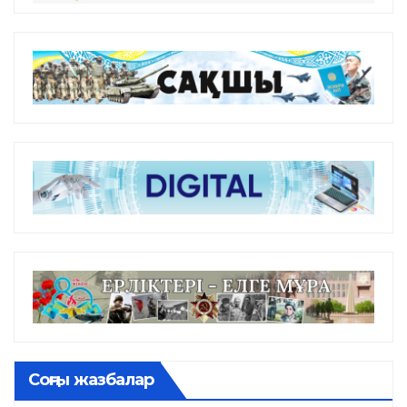
Соңғы жазбалар