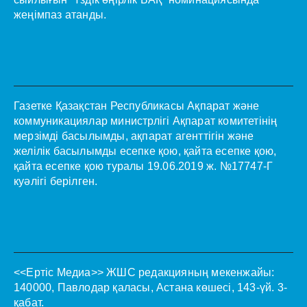
жеңімпаз атанды.
Газетке Қазақстан Республикасы Ақпарат және
коммуникациялар министрлігі Ақпарат комитетінің
мерзімді басылымды, ақпарат агенттігін және
желілік басылымды есепке қою, қайта есепке қою,
қайта есепке қою туралы 19.06.2019 ж. №17747-Г
куәлігі берілген.
<<Ертіс Медиа>>
ЖШС редакцияның мекенжайы:
140000, Павлодар қаласы, Астана көшесі, 143-үй. 3-
қабат.