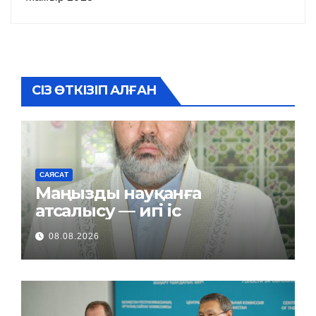
СІЗ ӨТКІЗІП АЛҒАН
САЯСАТ
Маңызды науқанға
атсалысу — игі іс
08.08.2026