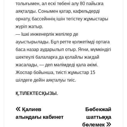
толығымен, ал ескі төбені алу 80 пайызға
аяқталды. Сонымен қатар, кафельдерді
орнату, бассейннің ішін тегістеу жұмыстары
жүріп жатыр.
— Ішкі инженерлік желілер де
ауыстырылады. Бұл ретте қолжетімді ортаға
баса назар аударылып отыр. Яғни, мүмкіндігі
шектеулі балаларға да қолайлы жағдай
жасалады, — деп мәлімдеді қала әкімі.
Жоспар бойынша, тиісті жұмыстар 15
шілдеге дейін аяқталуы тиіс.
Қ.ТІЛЕКТЕСҚЫЗЫ.
Навигация
Қалиев
Бөбекжай
атындағы кабинет
шаттыққа
по
бөлемек