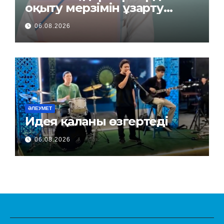
оқыту мерзімін ұзарту
керек пе?
06.08.2026
ӘЛЕУМЕТ
Идея қаланы өзгертеді
06.08.2026