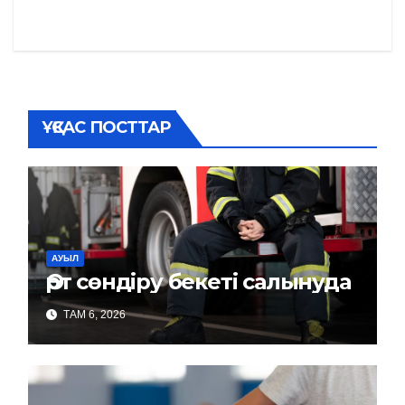
записям
ҰҚСАС ПОСТТАР
АУЫЛ
Өрт сөндіру бекеті салынуда
ТАМ 6, 2026