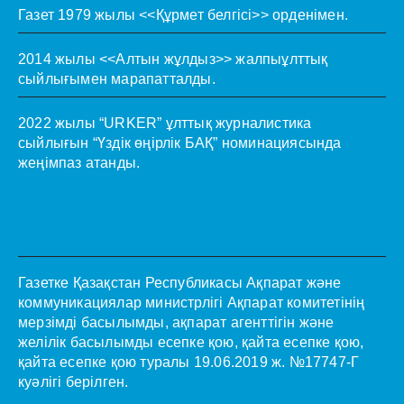
Газет 1979 жылы <<Құрмет белгісі>> орденімен.
2014 жылы <<Алтын жұлдыз>> жалпыұлттық
сыйлығымен марапатталды.
2022 жылы “URKER” ұлттық журналистика
сыйлығын “Үздік өңірлік БАҚ” номинациясында
жеңімпаз атанды.
Газетке Қазақстан Республикасы Ақпарат және
коммуникациялар министрлігі Ақпарат комитетінің
мерзімді басылымды, ақпарат агенттігін және
желілік басылымды есепке қою, қайта есепке қою,
қайта есепке қою туралы 19.06.2019 ж. №17747-Г
куәлігі берілген.