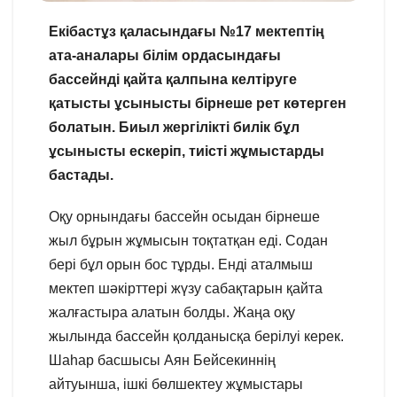
Екібастұз қаласындағы №17 мектептің
ата-аналары білім ордасындағы
бассейнді қайта қалпына келтіруге
қатысты ұсынысты бірнеше рет көтерген
болатын. Биыл жергілікті билік бұл
ұсынысты ескеріп, тиісті жұмыстарды
бастады.
Оқу орнындағы бассейн осыдан бірнеше
жыл бұрын жұмысын тоқтатқан еді. Содан
бері бұл орын бос тұрды. Енді аталмыш
мектеп шәкірттері жүзу сабақтарын қайта
жалғастыра алатын болды. Жаңа оқу
жылында бассейн қолданысқа берілуі керек.
Шаһар басшысы Аян Бейсекиннің
айтуынша, ішкі бөлшектеу жұмыстары