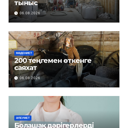
тыныс
06.08.2026
МӘДЕНИЕТ
200 теңгемен өткенге
саяхат
06.08.2026
ӘЛЕУМЕТ
Болашақ дәрігерлерді