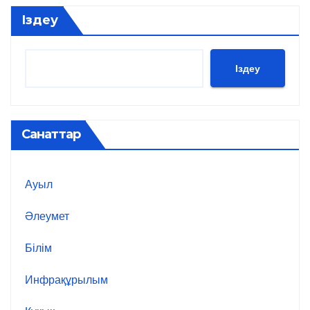
Іздеу
Іздеу
Санаттар
Ауыл
Әлеумет
Білім
Инфрақұрылым