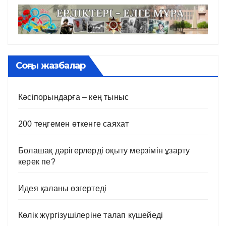
Соңғы жазбалар
Кәсіпорындарға – кең тыныс
200 теңгемен өткенге саяхат
Болашақ дәрігерлерді оқыту мерзімін ұзарту
керек пе?
Идея қаланы өзгертеді
Көлік жүргізушілеріне талап күшейеді