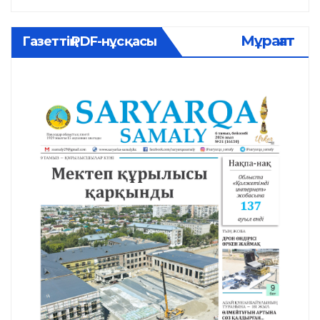
Мұрағат
Газеттің PDF-нұсқасы