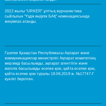
2022 жылы “URKER” ұлттық журналистика
сыйлығын “Үздік өңірлік БАҚ” номинациясында
жеңімпаз атанды.
Газетке Қазақстан Республикасы Ақпарат және
коммуникациялар министрлігі Ақпарат комитетінің
мерзімді басылымды, ақпарат агенттігін және
желілік басылымды есепке қою, қайта есепке қою,
қайта есепке қою туралы 19.06.2019 ж. №17747-Г
куәлігі берілген.