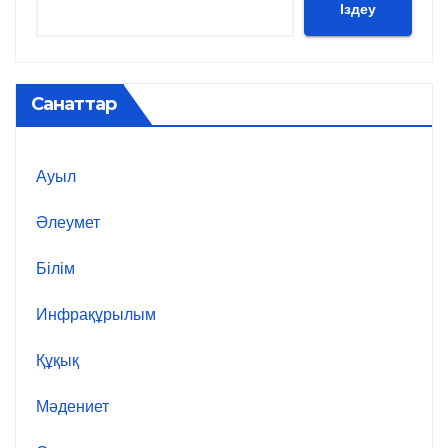
Іздеу
Санаттар
Ауыл
Әлеумет
Білім
Инфрақұрылым
Құқық
Мәдениет