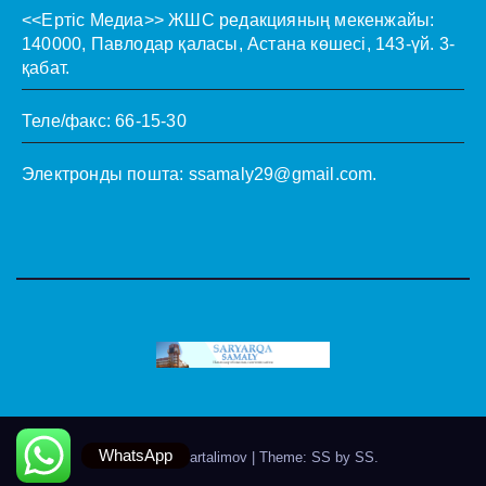
<<Ертіс Медиа>>
ЖШС редакцияның мекенжайы:
140000, Павлодар қаласы, Астана көшесі, 143-үй. 3-
қабат.
Теле/факс: 66-15-30
Электронды пошта:
ssamaly29@gmail.com
.
WhatsApp
Theme by @artalimov
|
Theme: SS by
SS
.