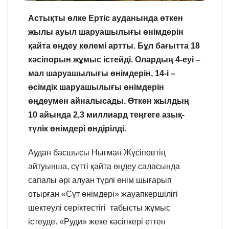
Астықты өлке Ертіс ауданында өткен
жылы ауыл шаруашылығы өнімдерін
қайта өңдеу көлемі артты. Бұл бағытта 18
кәсіпорын жұмыс істейді. Олардың 4-еуі –
мал шаруашылығы өнімдерін, 14-і –
өсімдік шаруашылығы өнімдерін
өңдеумен айналысады. Өткен жылдың
10 айында 2,3 миллиард теңгеге азық-
түлік өнімдері өндірілді.
Аудан басшысы Нығман Жүсіповтің
айтуынша, сүтті қайта өңдеу саласында
сапалы әрі алуан түрлі өнім шығарып
отырған «Сүт өнімдері» жауапкершілігі
шектеулі серіктестігі табысты жұмыс
істеуде. «Руди» жеке кәсіпкері еттен