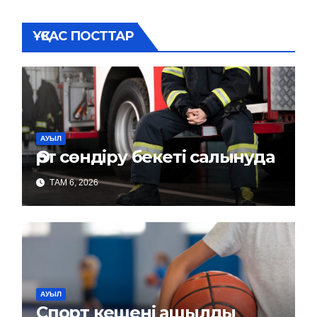
ҰҚСАС ПОСТТАР
АУЫЛ
Өрт сөндіру бекеті салынуда
ТАМ 6, 2026
АУЫЛ
Спорт кешені ашылды