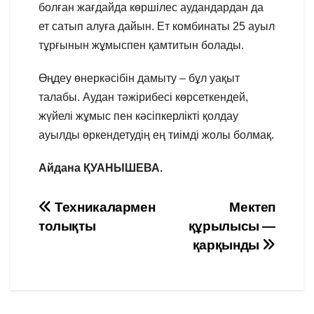
болған жағдайда көршілес аудандардан да
ет сатып алуға дайын. Ет комбинаты 25 ауыл
тұрғынын жұмыспен қамтитын болады.
Өңдеу өнеркәсібін дамыту – бұл уақыт
талабы. Аудан тәжірибесі көрсеткендей,
жүйелі жұмыс пен кәсіпкерлікті қолдау
ауылды өркендетудің ең тиімді жолы болмақ.
Айдана ҚУАНЫШЕВА.
Навигация
Техникалармен
Мектеп
толықты
құрылысы —
по
қарқынды
записям