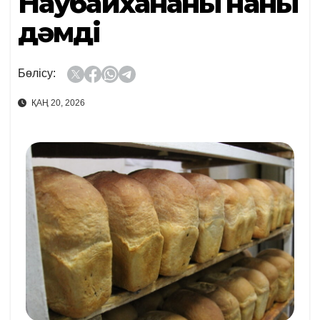
Наубайхананың наны
дәмді
Бөлісу:
ҚАҢ 20, 2026