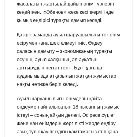
жасалатын жартылай дайын өнім түрлерін
кеңейткен. «Әбенов» жеке кәсіпкерлігінде
қымыз өндірісі тұрақты дамып келеді.
Қазіргі заманда ауыл шаруашылығы тек өнім
өсірумен ғана шектелмеуі тиіс. Өңдеу
саласын дамыту – экономиканың тұрақты
өсуінің, ауыл халқының әл-ауқатын
арттырудың негізгі тетігі. Бұл тұрғыда
ауданымызда атқарылып жатқан жұмыстар
нақты нәтиже беріп келеді.
Ауыл шаруашылығы өнімдерін қайта
өңдеумен айналысатын 18 нысанның жұмыс
істеуі – соның айқын дәлелі. Әсіресе сүт, ет
және нан өнімдерін жергілікті жерде өндіру
азық-түлік қауіпсіздігін қамтамасыз етіп қана