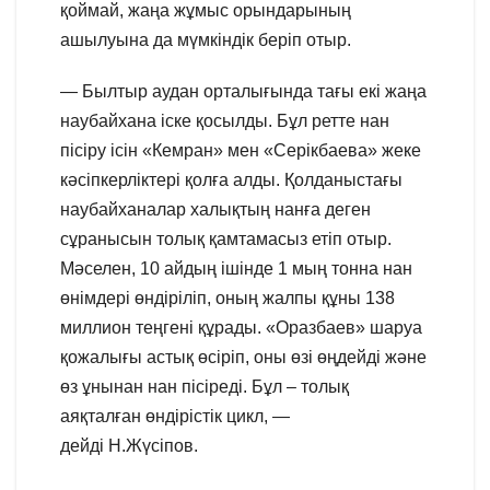
қоймай, жаңа жұмыс орындарының
ашылуына да мүмкіндік беріп отыр.
— Былтыр аудан орталығында тағы екі жаңа
наубайхана іске қосылды. Бұл ретте нан
пісіру ісін «Кемран» мен «Серікбаева» жеке
кәсіпкерліктері қолға алды. Қолданыстағы
наубайханалар халықтың нанға деген
сұранысын толық қамтамасыз етіп отыр.
Мәселен, 10 айдың ішінде 1 мың тонна нан
өнімдері өндіріліп, оның жалпы құны 138
миллион теңгені құрады. «Оразбаев» шаруа
қожалығы астық өсіріп, оны өзі өңдейді және
өз ұнынан нан пісіреді. Бұл – толық
аяқталған өндірістік цикл, —
дейді Н.Жүсіпов.