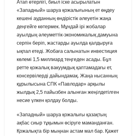
Атап өтерлігі, биыл іске асырылатын
«Западный» шаруа қожалығының ет өңдеу
кешені ауданның өндірістік әлеуетін жаңа
деңгейге көтермек. Мұндай ірі жобалар
ауылдың әлеуметтік-экономикалық дамуына
серпін беріп, жастарды ауылда қалдыруға
ықпал етеді. Жобаға салынатын инвестиция
көлемі 1,5 миллиард теңгеден асады. Бұл
ретте қожалық вакуумдық қаптамадағы ет,
консервілерді дайындамақ. Жаңа нысанның
құрылысына СПК «Павлодар» арқылы
жылдық 2,5 пайызбен алынған жеңілдетілген
несие үлкен қолдау болды.
«Западный» шаруа қожалығы қазақтың
ақбас сиыр тұқымын өсіруге маманданған.
Қожалықта бір мыңнан астам мал бар. Қажет