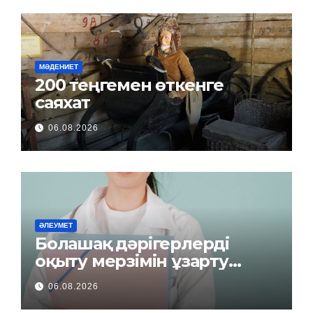
МӘДЕНИЕТ
200 теңгемен өткенге
саяхат
06.08.2026
ӘЛЕУМЕТ
Болашақ дәрігерлерді
оқыту мерзімін ұзарту
керек пе?
06.08.2026