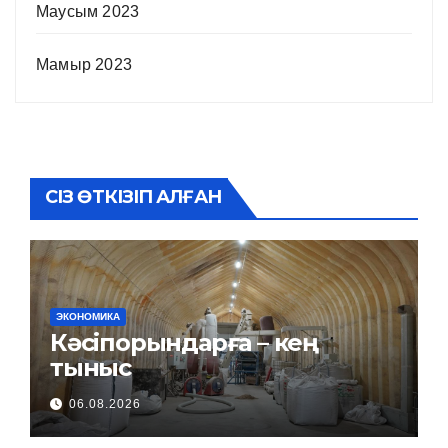
Маусым 2023
Мамыр 2023
СІЗ ӨТКІЗІП АЛҒАН
ЭКОНОМИКА
Кәсіпорындарға – кең
тыныс
06.08.2026