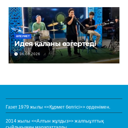
ӘЛЕУМЕТ
Идея қаланы өзгертеді
06.08.2026
Газет 1979 жылы <<Құрмет белгісі>> орденімен.
2014 жылы <<Алтын жұлдыз>> жалпыұлттық
сыйлығымен марапатталды.