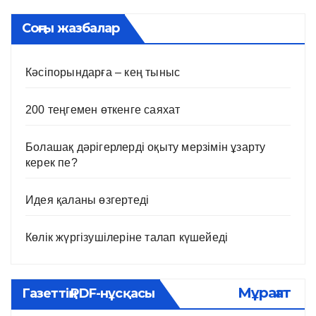
Соңғы жазбалар
Кәсіпорындарға – кең тыныс
200 теңгемен өткенге саяхат
Болашақ дәрігерлерді оқыту мерзімін ұзарту
керек пе?
Идея қаланы өзгертеді
Көлік жүргізушілеріне талап күшейеді
Мұрағат
Газеттің PDF-нұсқасы