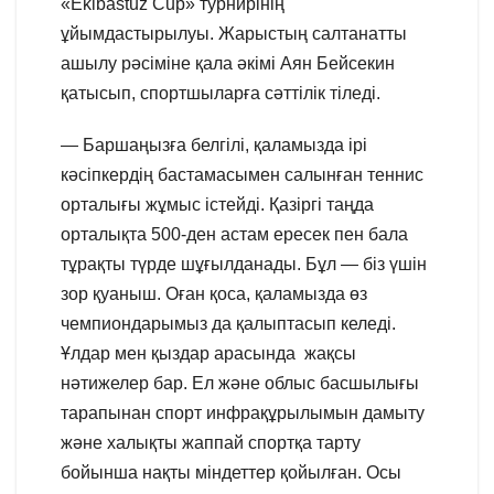
«Ekibastuz Сup» турнирінің
ұйымдастырылуы. Жарыстың салтанатты
ашылу рәсіміне қала әкімі Аян Бейсекин
қатысып, спортшыларға сәттілік тіледі.
— Баршаңызға белгілі, қаламызда ірі
кәсіпкердің бастамасымен салынған теннис
орталығы жұмыс істейді. Қазіргі таңда
орталықта 500-ден астам ересек пен бала
тұрақты түрде шұғылданады. Бұл — біз үшін
зор қуаныш. Оған қоса, қаламызда өз
чемпиондарымыз да қалыптасып келеді.
Ұлдар мен қыздар арасында жақсы
нәтижелер бар. Ел және облыс басшылығы
тарапынан спорт инфрақұрылымын дамыту
және халықты жаппай спортқа тарту
бойынша нақты міндеттер қойылған. Осы