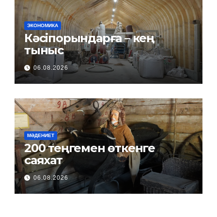
ЭКОНОМИКА
Кәсіпорындарға – кең
тыныс
06.08.2026
МӘДЕНИЕТ
200 теңгемен өткенге
саяхат
06.08.2026