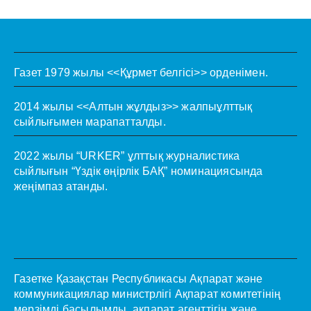
Газет 1979 жылы <<Құрмет белгісі>> орденімен.
2014 жылы <<Алтын жұлдыз>> жалпыұлттық
сыйлығымен марапатталды.
2022 жылы “URKER” ұлттық журналистика
сыйлығын “Үздік өңірлік БАҚ” номинациясында
жеңімпаз атанды.
Газетке Қазақстан Республикасы Ақпарат және
коммуникациялар министрлігі Ақпарат комитетінің
мерзімді басылымды, ақпарат агенттігін және