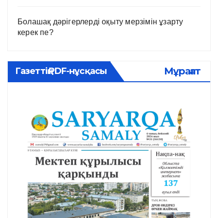
Болашақ дәрігерлерді оқыту мерзімін ұзарту
керек пе?
Мұрағат
Газеттің PDF-нұсқасы