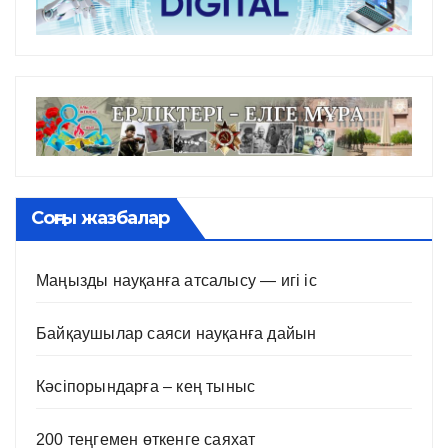
Соңғы жазбалар
Маңызды науқанға атсалысу — игі іс
Байқаушылар саяси науқанға дайын
Кәсіпорындарға – кең тыныс
200 теңгемен өткенге саяхат