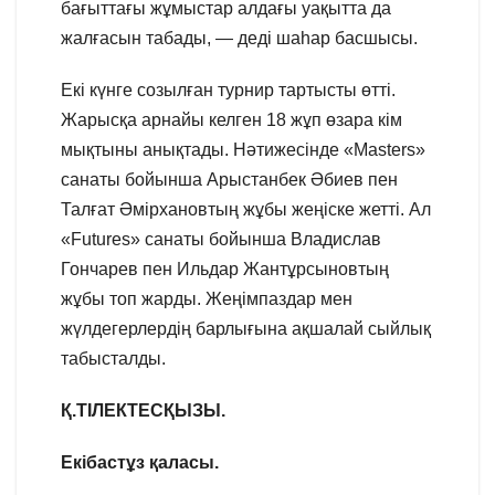
бағыттағы жұмыстар алдағы уақытта да
жалғасын табады, — деді шаһар басшысы.
Екі күнге созылған турнир тартысты өтті.
Жарысқа арнайы келген 18 жұп өзара кім
мықтыны анықтады. Нәтижесінде «Masters»
санаты бойынша Арыстанбек Әбиев пен
Талғат Әмірхановтың жұбы жеңіске жетті. Ал
«Futures» санаты бойынша Владислав
Гончарев пен Ильдар Жантұрсыновтың
жұбы топ жарды. Жеңімпаздар мен
жүлдегерлердің барлығына ақшалай сыйлық
табысталды.
Қ.ТІЛЕКТЕСҚЫЗЫ.
Екібастұз қаласы.