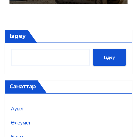
Іздеу
Іздеу
Санаттар
Ауыл
Әлеумет
Білім