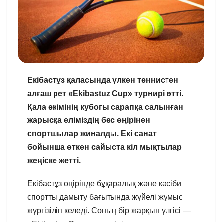
Екібастұз қаласында үлкен теннистен
алғаш рет «Ekibastuz Сup» турнирі өтті.
Қала әкімінің кубогы сарапқа салынған
жарысқа еліміздің бес өңірінен
спортшылар жиналды. Екі санат
бойынша өткен сайыста кіл мықтылар
жеңіске жетті.
Екібастұз өңірінде бұқаралық және кәсіби
спортты дамыту бағытында жүйелі жұмыс
жүргізіліп келеді. Соның бір жарқын үлгісі —