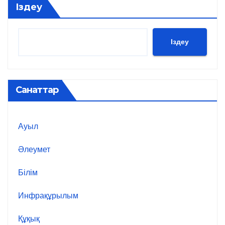
Іздеу
Іздеу
Санаттар
Ауыл
Әлеумет
Білім
Инфрақұрылым
Құқық