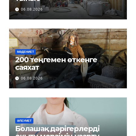
06.08.2026
МӘДЕНИЕТ
200 теңгемен өткенге
саяхат
06.08.2026
ӘЛЕУМЕТ
Болашақ дәрігерлерді