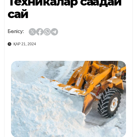
Техникалар сақадай
сай
Бөлісу:
ҚАР 21, 2024