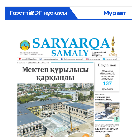
Мұрағат
Газеттің PDF-нұсқасы