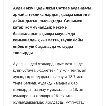
Аудан әкімі Қадылжан Сәтиев аудандағы
арнайы техника-лардың қысқы мезгілге
дайындығын пысықтады. Сонымен
қатар, коммуналдық мекеме
басшыларына қысқы маусымда
коммуналдық қызметтің тәулік бойы
еңбек етуін бақылауда ұстауды
тапсырды.
Ауыл ішіндегі жолдарды қыс мезгілінде
күтіп-ұстауға бюджеттен 4,7 млн теңге, ал
аудандық жолдарды тазалауға 13,7 млн
теңге бөлінді. Аудандық маңызы бар
жолдарды тазалау жұмыстарына 18, ал
ауыларалық жолдарға 16 техника
жұмылдырылмақ. Жолдарды күтіп-ұстау