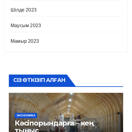
Шілде 2023
Маусым 2023
Мамыр 2023
СІЗ ӨТКІЗІП АЛҒАН
ЭКОНОМИКА
Кәсіпорындарға – кең
тыныс