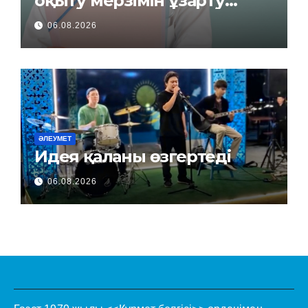
оқыту мерзімін ұзарту
керек пе?
06.08.2026
ӘЛЕУМЕТ
Идея қаланы өзгертеді
06.08.2026