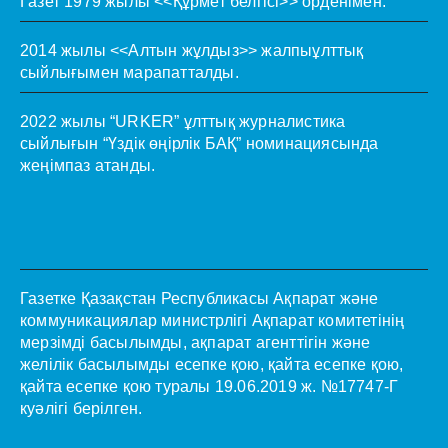
Газет 1979 жылы <<Құрмет белгісі>> орденімен.
2014 жылы <<Алтын жұлдыз>> жалпыұлттық
сыйлығымен марапатталды.
2022 жылы “URKER” ұлттық журналистика
сыйлығын “Үздік өңірлік БАҚ” номинациясында
жеңімпаз атанды.
Газетке Қазақстан Республикасы Ақпарат және
коммуникациялар министрлігі Ақпарат комитетінің
мерзімді басылымды, ақпарат агенттігін және
желілік басылымды есепке қою, қайта есепке қою,
қайта есепке қою туралы 19.06.2019 ж. №17747-Г
куәлігі берілген.