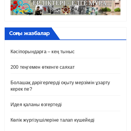
Соңғы жазбалар
Кәсіпорындарға – кең тыныс
200 теңгемен өткенге саяхат
Болашақ дәрігерлерді оқыту мерзімін ұзарту
керек пе?
Идея қаланы өзгертеді
Көлік жүргізушілеріне талап күшейеді