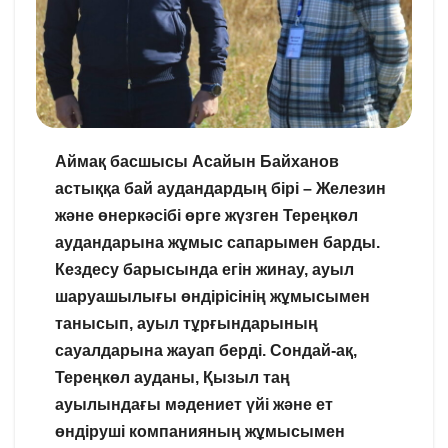
Аймақ басшысы Асайын Байханов
астыққа бай аудандардың бірі – Железин
және өнеркәсібі өрге жүзген Тереңкөл
аудандарына жұмыс сапарымен барды.
Кездесу барысында егін жинау, ауыл
шаруашылығы өндірісінің жұмысымен
танысып, ауыл тұрғындарының
сауалдарына жауап берді. Сондай-ақ,
Тереңкөл ауданы, Қызыл таң
ауылындағы мәдениет үйі және ет
өндіруші компанияның жұмысымен