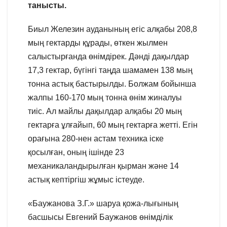
танысты.
Биыл Железин ауданының егіс алқабы 208,8
мың гектарды құрады, өткен жылмен
салыстырғанда өнімдірек. Дәнді дақылдар
17,3 гектар, бүгінгі таңда шамамен 138 мың
тонна астық бастырылды. Болжам бойынша
жалпы 160-170 мың тонна өнім жиналуы
тиіс. Ал майлы дақылдар алқабы 20 мың
гектарға ұлғайып, 60 мың гектарға жетті. Егін
орағына 280-нен астам техника іске
қосылған, оның ішінде 23
механикаландырылған қырман және 14
астық кептіргіш жұмыс істеуде.
«Баужанова З.Г.» шаруа қожа-лығының
басшысы Евгений Баужанов өнімділік