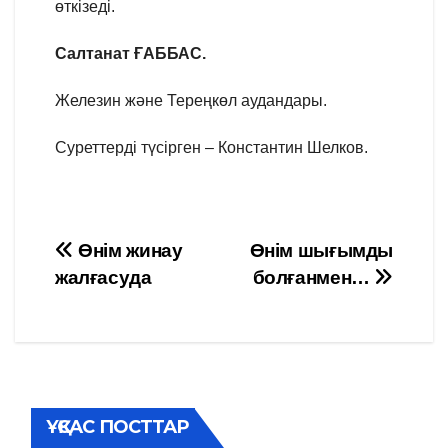
өткізеді.
Салтанат ҒАББАС.
Железин және Тереңкөл аудандары.
Суреттерді түсірген – Константин Шелков.
Навигация
Өнім жинау
Өнім шығымды
жалғасуда
болғанмен…
по
записям
ҰҚСАС ПОСТТАР