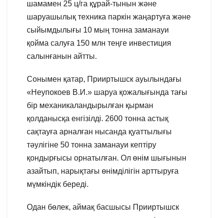
шамамен 25 ц/га құрай-тынын және
шаруашылық техника паркін жаңартуға және
сыйымдылығы 10 мың тонна заманауи
қойма салуға 150 млн теңге инвестиция
салынғанын айтты.
Сонымен қатар, Прииртышск ауылындағы
«Неупокоев В.И.» шаруа қожалығында тағы
бір механикаландырылған қырман
қолданысқа енгізілді. 2600 тонна астық
сақтауға арналған нысанда қуаттылығы
тәулігіне 50 тонна заманауи кептіру
қондырғысы орнатылған. Ол өнім шығынын
азайтып, нарықтағы өнімділігін арттыруға
мүмкіндік береді.
Одан бөлек, аймақ басшысы Прииртышск