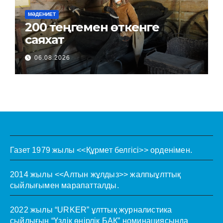
МӘДЕНИЕТ
200 теңгемен өткенге
саяхат
06.08.2026
Газет 1979 жылы <<Құрмет белгісі>> орденімен.
2014 жылы <<Алтын жұлдыз>> жалпыұлттық
сыйлығымен марапатталды.
2022 жылы “URKER” ұлттық журналистика
сыйлығын “Үздік өңірлік БАҚ” номинациясында