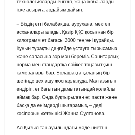
технологияларды енгізіп, жаңа жоба-ларды
іске асыруға әрдайым дайын.
– Біздің етті балабақша, аурухана, мектеп
асханалары алады. Қазір ҚҚС қосылған бір
килограмм ет бағасы 3000 теңгені құрайды.
Құнын тұрақты деңгейде ұстауға тырысамыз
және сапасына зор мән береміз. Санитарлық
норма мен стандартқа сәйкес тоңазытқыш
камералары бар. Болашақта қаланың бір
шетінде цех ашу жоспарлануда. Мал азығын
өндіріп, ет бағытын дамытатындай қолайлы
аймақ бар. Онда бұқтырылған ет, паста және
басқа да өнімдерді шығарамыз, – деді
кәсіпорын жетекшісі Жанна Сұлтанова.
Ал Қызыл таң ауылындағы мәде-ниеттің