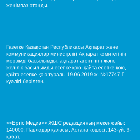
жеңімпаз атанды.
Газетке Қазақстан Республикасы Ақпарат және
коммуникациялар министрлігі Ақпарат комитетінің
мерзімді басылымды, ақпарат агенттігін және
желілік басылымды есепке қою, қайта есепке қою,
қайта есепке қою туралы 19.06.2019 ж. №17747-Г
куәлігі берілген.
<<Ертіс Медиа>>
ЖШС редакцияның мекенжайы:
140000, Павлодар қаласы, Астана көшесі, 143-үй. 3-
қабат.