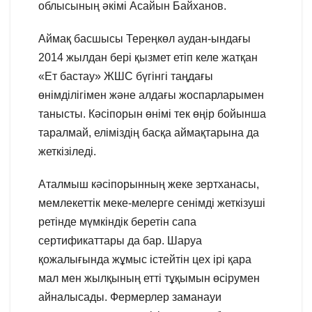
облысының әкімі Асайын Байханов.
Аймақ басшысы Тереңкөл аудан-ындағы
2014 жылдан бері қызмет етіп келе жатқан
«Ет бастау» ЖШС бүгінгі таңдағы
өнімділігімен және алдағы жоспарларымен
танысты. Кәсіпорын өнімі тек өңір бойынша
таралмай, еліміздің басқа аймақтарына да
жеткізіледі.
Аталмыш кәсіпорынның жеке зертханасы,
мемлекеттік меке-мелерге сенімді жеткізуші
ретінде мүмкіндік беретін сапа
сертификаттары да бар. Шаруа
қожалығында жұмыс істейтін цех ірі қара
мал мен жылқының етті тұқымын өсірумен
айналысады. Фермерлер заманауи