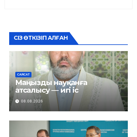
СІЗ ӨТКІЗІП АЛҒАН
САЯСАТ
Маңызды науқанға
атсалысу — игі іс
08.08.2026