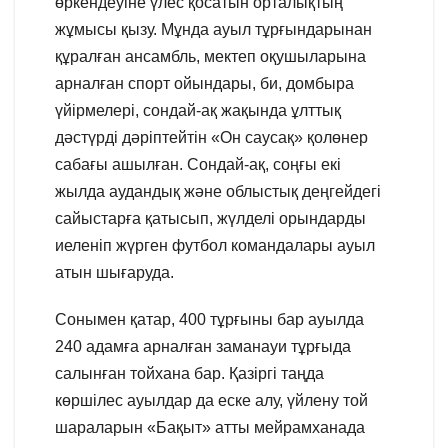
өркендеуіне үлес қосатын орталықтың
жұмысы қызу. Мұнда ауыл тұрғындарынан
құралған ансамбль, мектеп оқушыларына
арналған спорт ойындары, би, домбыра
үйірмелері, сондай-ақ жақында ұлттық
дәстүрді дәріптейтін «Он саусақ» қолөнер
сабағы ашылған. Сондай-ақ, соңғы екі
жылда аудандық және облыстық деңгейдегі
сайыстарға қатысып, жүлделі орындарды
иеленіп жүрген футбол командалары ауыл
атын шығаруда.
Сонымен қатар, 400 тұрғыны бар ауылда
240 адамға арналған заманауи тұрғыда
салынған тойхана бар. Қазіргі таңда
көршілес ауылдар да еске алу, үйлену той
шараларын «Бақыт» атты мейрамханада