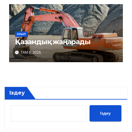
АУЫЛ
Қазандық жаңарады
ТАМ 6, 2026
Іздеу
Іздеу