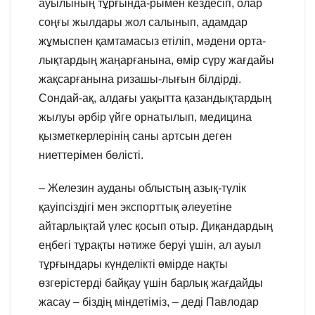
ауылының тұрғында-рымен кездесіп, олар
соңғы жылдары жол салынып, адамдар
жұмыспен қамтамасыз етіліп, мәдени орта-
лықтардың жаңарғанына, өмір сүру жағдайы
жақсарғанына ризашы-лығын білдірді.
Сондай-ақ, алдағы уақытта қазандықтардың
жылуы әрбір үйге орнатылып, медицина
қызметкерлерінің саны артсын деген
ниеттерімен бөлісті.
– Железин ауданы облыстың азық-түлік
қауіпсіздігі мен экспорттық әлеуетіне
айтарлықтай үлес қосып отыр. Диқандардың
еңбегі тұрақты нәтиже беруі үшін, ал ауыл
тұрғындары күнделікті өмірде нақты
өзгерістерді байқау үшін барлық жағдайды
жасау – біздің міндетіміз, – деді Павлодар