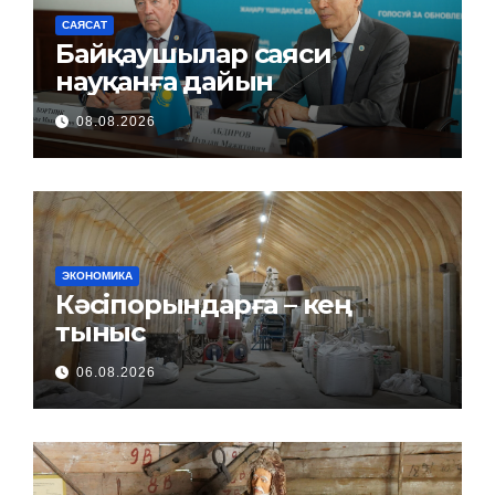
САЯСАТ
Байқаушылар саяси
науқанға дайын
08.08.2026
ЭКОНОМИКА
Кәсіпорындарға – кең
тыныс
06.08.2026