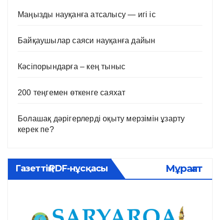
Маңызды науқанға атсалысу — игі іс
Байқаушылар саяси науқанға дайын
Кәсіпорындарға – кең тыныс
200 теңгемен өткенге саяхат
Болашақ дәрігерлерді оқыту мерзімін ұзарту
керек пе?
Мұрағат
Газеттің PDF-нұсқасы