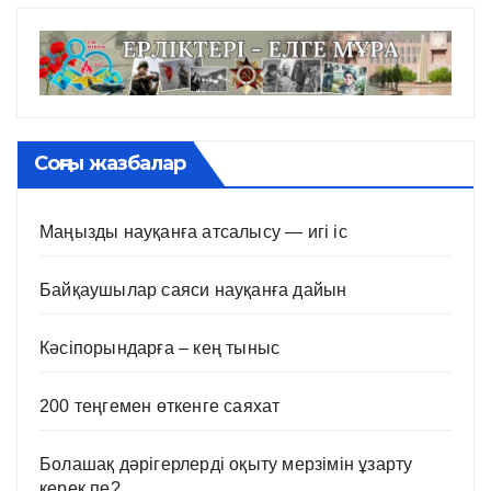
Соңғы жазбалар
Маңызды науқанға атсалысу — игі іс
Байқаушылар саяси науқанға дайын
Кәсіпорындарға – кең тыныс
200 теңгемен өткенге саяхат
Болашақ дәрігерлерді оқыту мерзімін ұзарту
керек пе?