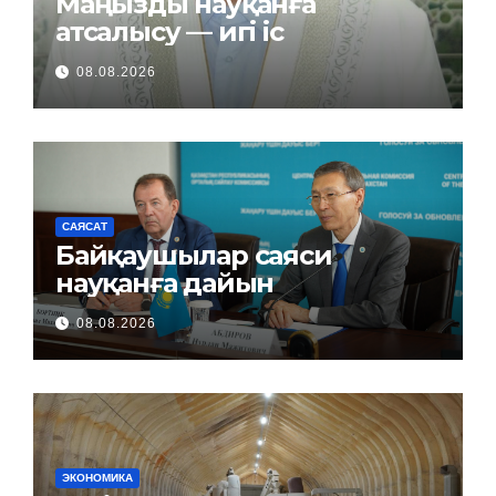
Маңызды науқанға
атсалысу — игі іс
08.08.2026
САЯСАТ
Байқаушылар саяси
науқанға дайын
08.08.2026
ЭКОНОМИКА