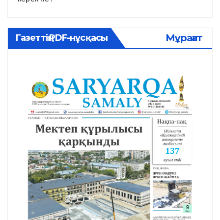
Мұрағат
Газеттің PDF-нұсқасы