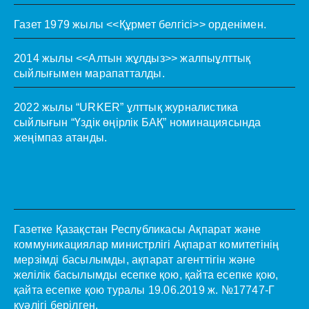
Газет 1979 жылы <<Құрмет белгісі>> орденімен.
2014 жылы <<Алтын жұлдыз>> жалпыұлттық
сыйлығымен марапатталды.
2022 жылы “URKER” ұлттық журналистика
сыйлығын “Үздік өңірлік БАҚ” номинациясында
жеңімпаз атанды.
Газетке Қазақстан Республикасы Ақпарат және
коммуникациялар министрлігі Ақпарат комитетінің
мерзімді басылымды, ақпарат агенттігін және
желілік басылымды есепке қою, қайта есепке қою,
қайта есепке қою туралы 19.06.2019 ж. №17747-Г
куәлігі берілген.