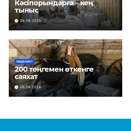
Кәсіпорындарға – кең
тыныс
06.08.2026
МӘДЕНИЕТ
200 теңгемен өткенге
саяхат
06.08.2026