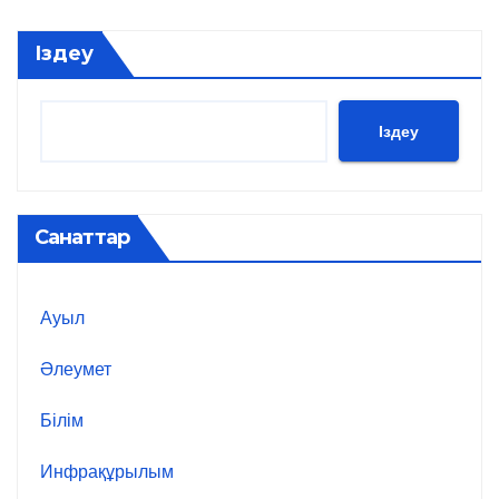
Іздеу
Іздеу
Санаттар
Ауыл
Әлеумет
Білім
Инфрақұрылым