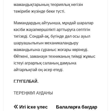
мамандықтарының теориялық негізін
тәжірибе жүзінде беки түсті.
Мамандардың айтуынша, мұндай шаралар
кәсіби жауапкершілікті арттыруға септігін
тигізеді. Сондай-ақ, бүгінде дәл осы ауыл
шаруашылығын механикаландыру
мамандығына сұраныс жоғары көрінеді.
Өйткені, заманауи техниканың тиімді жұмыс
істеуі аграрлық саланың дамуына
айтарлықтай оң әсер етеді.
Г.ТҮГЕЛБАЙ.
ТЕРЕҢКӨЛ АУДАНЫ
Навигация
Игі іске үлес
Балаларға бағдар