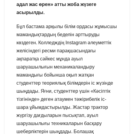
адал жас өрен» атты жоба жүзеге
асырылды.
Бұл бастама арқылы білім ордасы жұмысшы
мамандықтардың беделін арттыруды
көздеген. Колледждің Instagram әлеуметтік
желісіндегі ресми парақшасындағы
ақпаратқа сәйкес мұнда ауыл
шаруашылығын механикаландыру
мамандығы бойынша оқып жатқан
студенттер теориялық білімдерін іс жүзінде
шыңдады. Яғни, студенттер үшін «Кәсіптік
тізгінінде» деген атаумен тәжірибелік іс-
шара ұйымдастырылды. Жастар трактор
жүргізу дағдыларын пысықтап, ауыл
шаруашылығы техникаларын басқару
шеберліктерін шыңдады. Болашақ