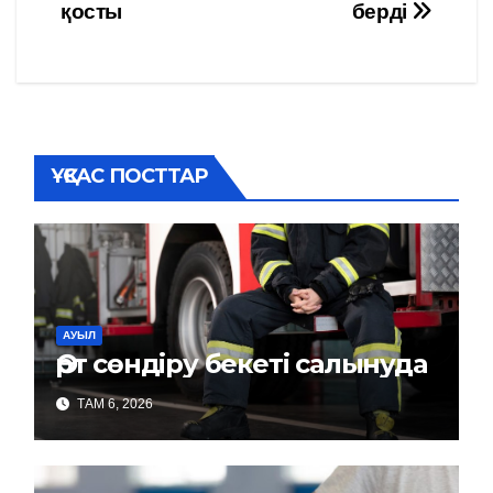
қосты
берді
по
записям
ҰҚСАС ПОСТТАР
АУЫЛ
Өрт сөндіру бекеті салынуда
ТАМ 6, 2026