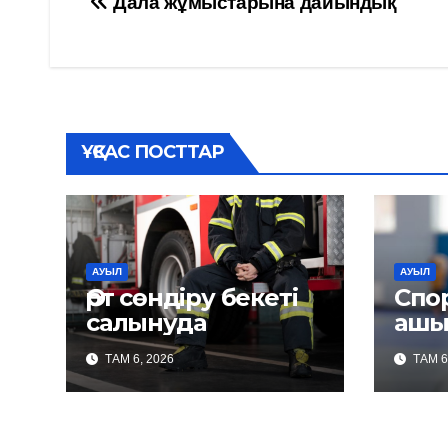
Навигация
Дала жұмыстарына дайындық
по
записям
ҰҚСАС ПОСТТАР
АУЫЛ
АУЫЛ
Өрт сөндіру бекеті
Спо
салынуда
ашы
ТАМ 6, 2026
ТАМ 6