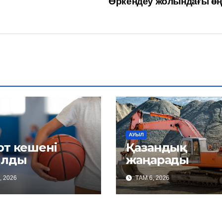
Өркендеу жолындағы өң
АУЫЛ
рт кешені
Қазандық
лды
жаңарады
, 2026
ТАМ 6, 2026