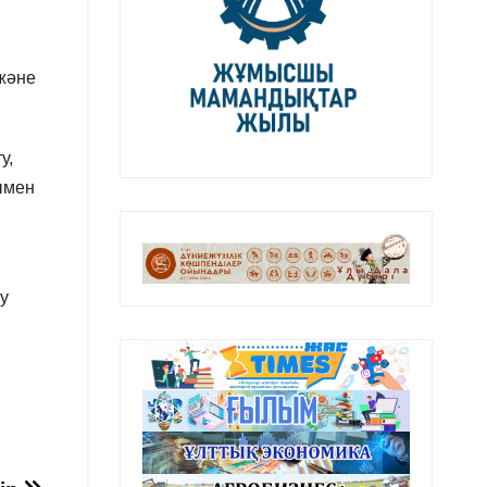
 және
у,
ымен
у