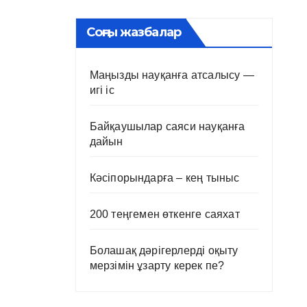
Соңғы жазбалар
Маңызды науқанға атсалысу —
игі іс
Байқаушылар саяси науқанға
дайын
Кәсіпорындарға – кең тыныс
200 теңгемен өткенге саяхат
Болашақ дәрігерлерді оқыту
мерзімін ұзарту керек пе?