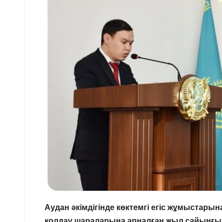
Аудан әкімдігінде көктемгі егіс жұмыстары
қолдау шараларына арналған жыл сайынғы а