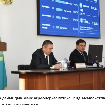
на дайындық және агроөнеркәсіптік кешенді мемлекеттік
грарлық кеңес өтті.