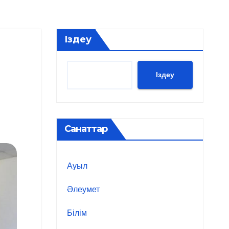
Іздеу
Іздеу
Санаттар
Ауыл
Әлеумет
Білім