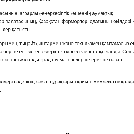
ының, аграрлық-өнеркәсіптік кешеннің аумақтық
лер палатасының, Қазақстан фермерлері одағының өкілдері
ілер қатысты.
арымен, тыңайтқыштармен және техникамен қамтамасыз ет
елеріне енгізілген өзгерістер мәселелері талқыланды. Сон
гротехнологияларды қолдану мәселелеріне ерекше назар
ері өздерінің өзекті сұрақтарын қойып, мемлекеттік қолда
.