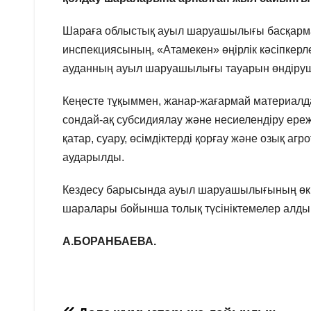
Шараға облыстық ауыл шаруашылығы басқармас
инспекциясының, «Атамекен» өңірлік кәсіпкер
ауданның ауыл шаруашылығы тауарын өндіруш
Кеңесте тұқыммен, жанар-жағармай материалд
сондай-ақ субсидиялау және несиелендіру ереж
қатар, суару, өсімдіктерді қорғау және озық а
аударылды.
Кездесу барысында ауыл шаруашылығының өкілд
шаралары бойынша толық түсініктемелер алды
А.БОРАНБАЕВА.