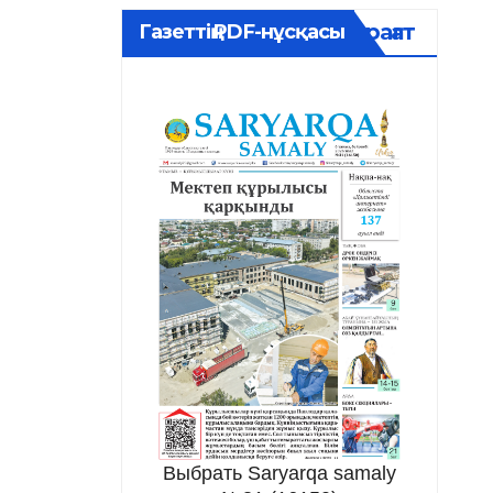
Мұрағат
Газеттің PDF-нұсқасы
Выбрать Saryarqa samaly