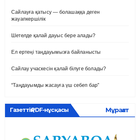
Сайлауға қатысу — болашаққа деген
жауапкершілік
Шетелде қалай дауыс бере алады?
Ел ертеңі таңдауымызға байланысты
Сайлау учаскесін қалай білуге болады?
“Таңдауымды жасауға үш себеп бар”
Мұрағат
Газеттің PDF-нұсқасы