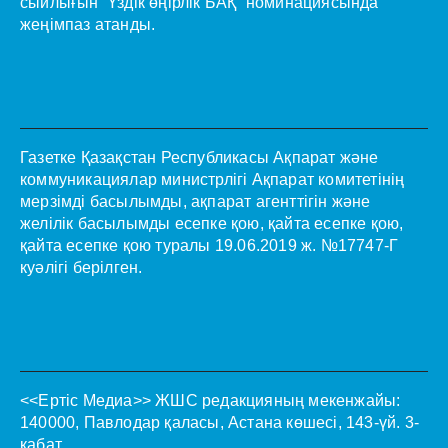
сыйлығын “Үздік өңірлік БАҚ” номинациясында
жеңімпаз атанды.
Газетке Қазақстан Республикасы Ақпарат және
коммуникациялар министрлігі Ақпарат комитетінің
мерзімді басылымды, ақпарат агенттігін және
желілік басылымды есепке қою, қайта есепке қою,
қайта есепке қою туралы 19.06.2019 ж. №17747-Г
куәлігі берілген.
<<Ертіс Медиа>>
ЖШС редакцияның мекенжайы:
140000, Павлодар қаласы, Астана көшесі, 143-үй. 3-
қабат.