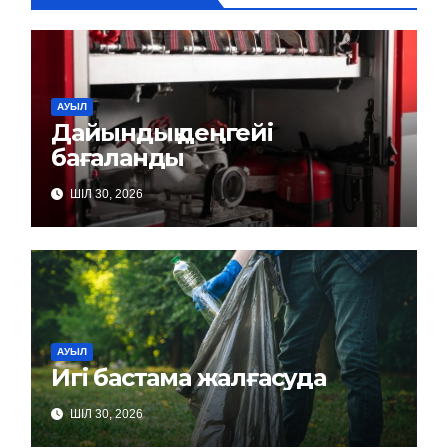
АУЫЛ
Дайындық деңгейі
бағаланды
ШІЛ 30, 2026
АУЫЛ
Игі бастама жалғасуда
ШІЛ 30, 2026