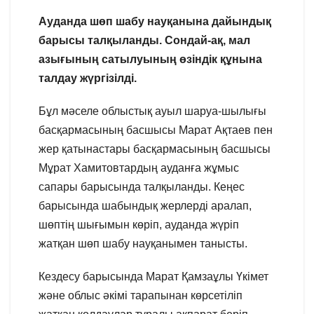
Ауданда шөп шабу науқанына дайындық
барысы талқыланды. Сондай-ақ, мал
азығының сатылуының өзіндік құнына
талдау жүргізілді.
Бұл мәселе облыстық ауыл шаруа-шылығы
басқармасының басшысы Марат Ақтаев пен
жер қатынастары басқармасының басшысы
Мұрат Хамитовтардың ауданға жұмыс
сапары барысында талқыланды. Кеңес
барысында шабындық жерлерді аралап,
шөптің шығымын көріп, ауданда жүріп
жатқан шөп шабу науқанымен танысты.
Кездесу барысында Марат Қамзаұлы Үкімет
және облыс әкімі тарапынан көрсетіліп