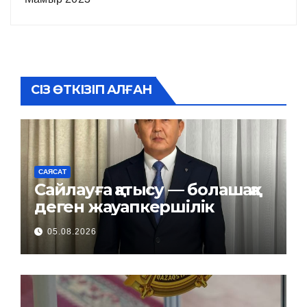
СІЗ ӨТКІЗІП АЛҒАН
САЯСАТ
Сайлауға қатысу — болашаққа
деген жауапкершілік
05.08.2026