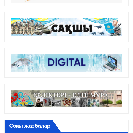
Соңғы жазбалар