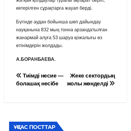
жатқан қолдаулар туралы ақпарат беріп,
көтерілген сұрақтарға жауап берді.
Бүгінде аудан бойынша шөп дайындау
науқанына 832 мың тонна арзандатылған
жанармай алуға 53 шаруа қожалығы өз
өтінімдерін жолдады.
А.БОРАНБАЕВА.
Навигация
Тиімді несие —
Жеке сектордың
болашақ несібе
жолы жөнделді
по
записям
ҰҚСАС ПОСТТАР