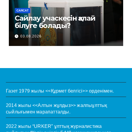
САЯСАТ
Сайлау учаскесін қалай
білуге болады?
03.08.2026
Газет 1979 жылы <<Құрмет белгісі>> орденімен.
2014 жылы <<Алтын жұлдыз>> жалпыұлттық
сыйлығымен марапатталды.
2022 жылы “URKER” ұлттық журналистика