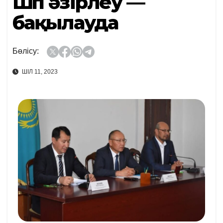
Шөп әзірлеу —
бақылауда
Бөлісу:
ШІЛ 11, 2023