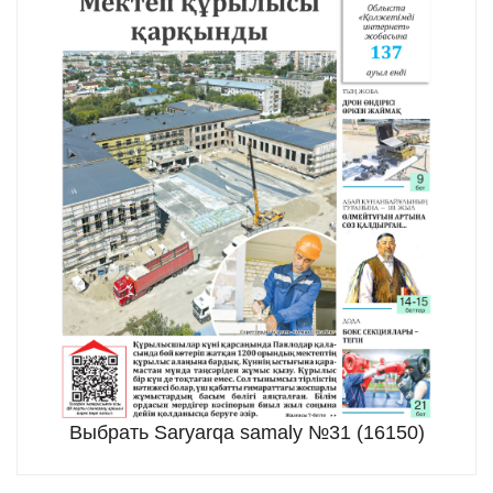
Выбрать Saryarqa samaly №31 (16150)