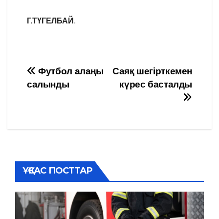
Г.ТҮГЕЛБАЙ
.
Навигация
Футбол алаңы
Саяқ шегірткемен
салынды
күрес басталды
по
записям
ҰҚСАС ПОСТТАР