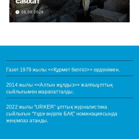
саяхат
06.08.2026
Газет 1979 жылы <<Құрмет белгісі>> орденімен.
2014 жылы <<Алтын жұлдыз>> жалпыұлттық
сыйлығымен марапатталды.
2022 жылы “URKER” ұлттық журналистика
сыйлығын “Үздік өңірлік БАҚ” номинациясында
жеңімпаз атанды.