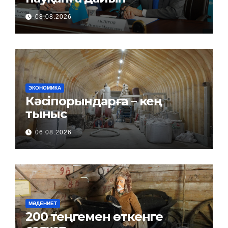
08.08.2026
ЭКОНОМИКА
Кәсіпорындарға – кең
тыныс
06.08.2026
МӘДЕНИЕТ
200 теңгемен өткенге