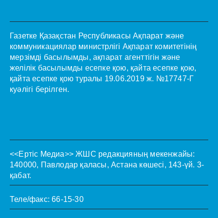
Газетке Қазақстан Республикасы Ақпарат және
коммуникациялар министрлігі Ақпарат комитетінің
мерзімді басылымды, ақпарат агенттігін және
желілік басылымды есепке қою, қайта есепке қою,
қайта есепке қою туралы 19.06.2019 ж. №17747-Г
куәлігі берілген.
<<Ертіс Медиа>>
ЖШС редакцияның мекенжайы:
140000, Павлодар қаласы, Астана көшесі, 143-үй. 3-
қабат.
Теле/факс: 66-15-30