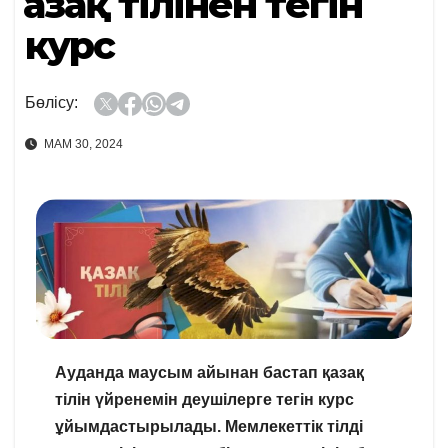
Қазақ тілінен тегін
курс
Бөлісу:
МАМ 30, 2024
Ауданда маусым айынан бастап қазақ
тілін үйренемін деушілерге тегін курс
ұйымдастырылады. Мемлекеттік тілді