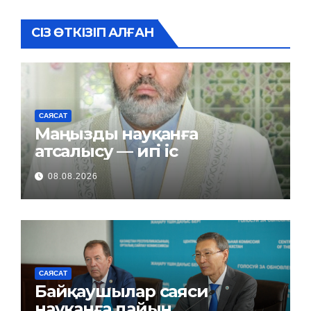
СІЗ ӨТКІЗІП АЛҒАН
САЯСАТ
Маңызды науқанға
атсалысу — игі іс
08.08.2026
САЯСАТ
Байқаушылар саяси
науқанға дайын