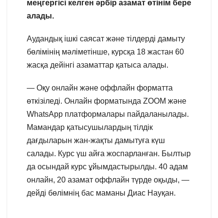
меңгергісі келген әрбір азамат өтінім бере
алады.
Аудандық ішкі саясат және тілдерді дамыту
бөлімінің мәліметінше, курсқа 18 жастан 60
жасқа дейінгі азаматтар қатыса алады.
— Оқу онлайн және оффлайн форматта
өткізіледі. Онлайн форматында ZOOM және
WhatsApp платформалары пайдаланылады.
Мамандар қатысушылардың тілдік
дағдыларын жан-жақты дамытуға күш
салады. Курс үш айға жоспарланған. Былтыр
да осындай курс ұйымдастырылды. 40 адам
онлайн, 20 азамат оффлайн түрде оқыды, —
дейді бөлімнің бас маманы Диас Науқан.