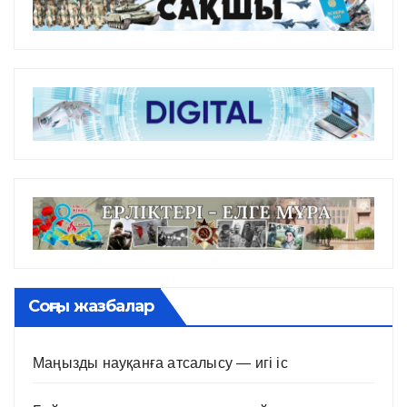
Соңғы жазбалар
Маңызды науқанға атсалысу — игі іс