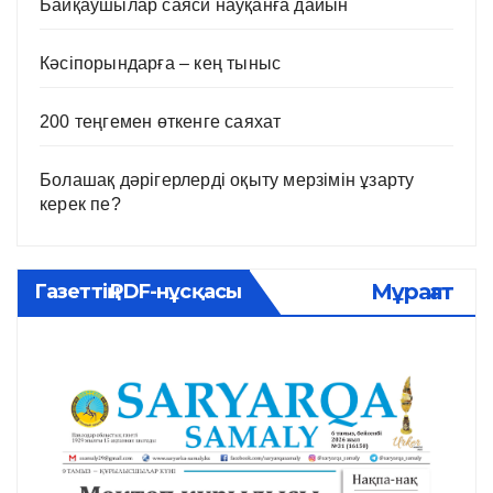
Байқаушылар саяси науқанға дайын
Кәсіпорындарға – кең тыныс
200 теңгемен өткенге саяхат
Болашақ дәрігерлерді оқыту мерзімін ұзарту
керек пе?
Мұрағат
Газеттің PDF-нұсқасы