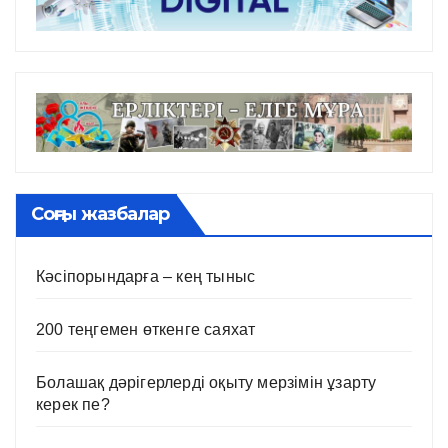
Соңғы жазбалар
Кәсіпорындарға – кең тыныс
200 теңгемен өткенге саяхат
Болашақ дәрігерлерді оқыту мерзімін ұзарту
керек пе?