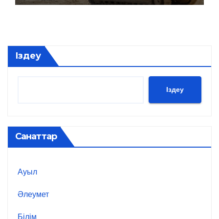
Іздеу
Іздеу
Санаттар
Ауыл
Әлеумет
Білім