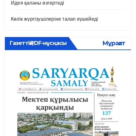
Идея қаланы өзгертеді
Көлік жүргізушілеріне талап күшейеді
Мұрағат
Газеттің PDF-нұсқасы