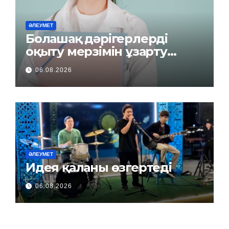
ӘЛЕУМЕТ
Болашақ дәрігерлерді
оқыту мерзімін ұзарту
керек пе?
06.08.2026
ӘЛЕУМЕТ
Идея қаланы өзгертеді
06.08.2026