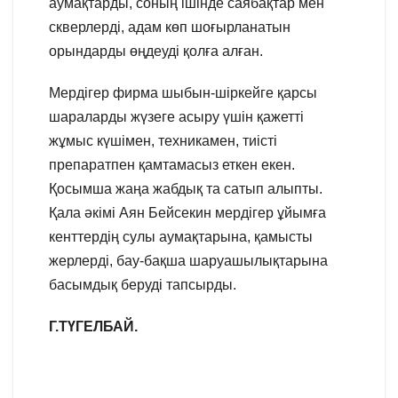
аумақтарды, соның ішінде саябақтар мен
скверлерді, адам көп шоғырланатын
орындарды өңдеуді қолға алған.
Мердігер фирма шыбын-шіркейге қарсы
шараларды жүзеге асыру үшін қажетті
жұмыс күшімен, техникамен, тиісті
препаратпен қамтамасыз еткен екен.
Қосымша жаңа жабдық та сатып алыпты.
Қала әкімі Аян Бейсекин мердігер ұйымға
кенттердің сулы аумақтарына, қамысты
жерлерді, бау-бақша шаруашылықтарына
басымдық беруді тапсырды.
Г.ТҮГЕЛБАЙ.