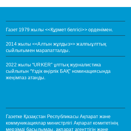
Газет 1979 жылы <<Құрмет белгісі>> орденімен.
2014 жылы <<Алтын жұлдыз>> жалпыұлттық
сыйлығымен марапатталды.
2022 жылы “URKER” ұлттық журналистика
сыйлығын “Үздік өңірлік БАҚ” номинациясында
жеңімпаз атанды.
Газетке Қазақстан Республикасы Ақпарат және
коммуникациялар министрлігі Ақпарат комитетінің
мерзімді басылымды, ақпарат агенттігін және