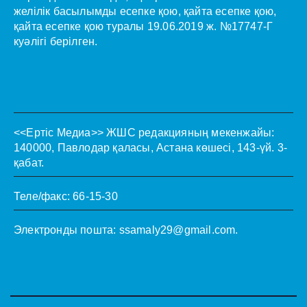
желілік басылымды есепке қою, қайта есепке қою,
қайта есепке қою туралы 19.06.2019 ж. №17747-Г
куәлігі берілген.
<<Ертіс Медиа>>
ЖШС редакцияның мекенжайы:
140000, Павлодар қаласы, Астана көшесі, 143-үй. 3-
қабат.
Теле/факс: 66-15-30
Электронды пошта:
ssamaly29@gmail.com
.