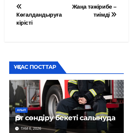
Навигация
Жаңа тәжірибе –
Көгалдандыруға
тиімді
по
кірісті
записям
ҰҚСАС ПОСТТАР
АУЫЛ
Өрт сөндіру бекеті салынуда
ТАМ 6, 2026