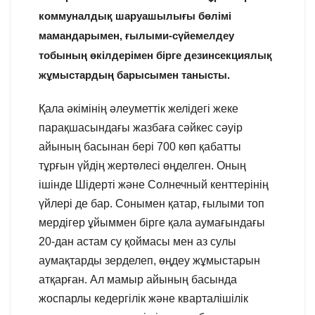
коммуналдық шаруашылығы бөлімі
мамандарымен, ғылыми-сүйемелдеу
тобының өкілдерімен бірге дезинсекциялық
жұмыстардың барысымен танысты.
Қала әкімінің әлеуметтік желідегі жеке
парақшасындағы жазбаға сәйкес сәуір
айының басынан бері 700 көп қабатты
тұрғын үйдің жертөлесі өңделген. Оның
ішінде Шідерті және Cолнечный кенттерінің
үйлері де бар. Сонымен қатар, ғылыми топ
мердігер ұйыммен бірге қала аумағындағы
20-дан астам су қоймаcы мен аз сулы
аумақтарды зерделеп, өңдеу жұмыстарын
атқарған. Ал мамыр айының басында
жоспарлы кедергілік және кварталішілік