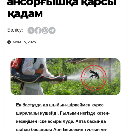
Қансорғышқа қарсы
қадам
Бөлісу:
МАМ 15, 2025
Екібастұзда да шыбын-шіркеймен күрес
шаралары күшейді. Ғылыми негізде кезең-
кезеңімен іске асырылуда. Апта басында
шаһар басшысы Аян Бейсекин тұрғын үй-