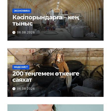
ЭКОНОМИКА
Кәсіпорындарға – кең
тыныс
06.08.2026
МӘДЕНИЕТ
200 теңгемен өткенге
саяхат
06.08.2026