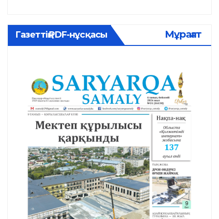
Мұрағат
Газеттің PDF-нұсқасы