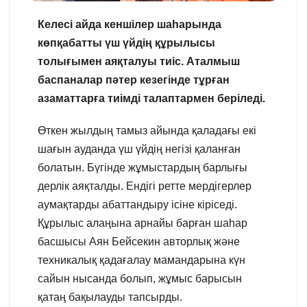
Келесі айда кеншілер шаһарында
көпқабатты үш үйдің құрылысы
толығымен аяқталуы тиіс. Аталмыш
баспаналар пәтер кезегінде тұрған
азаматтарға тиімді талаптармен беріледі.
Өткен жылдың тамыз айында қаладағы екі
шағын ауданда үш үйдің негізі қаланған
болатын. Бүгінде жұмыстардың барлығы
дерлік аяқталды. Ендігі ретте мердігерлер
аумақтарды абаттандыру ісіне кіріседі.
Құрылыс алаңына арнайы барған шаһар
басшысы Аян Бейсекин авторлық және
техникалық қадағалау мамандарына күн
сайын нысанда болып, жұмыс барысын
қатаң бақылауды тапсырды.