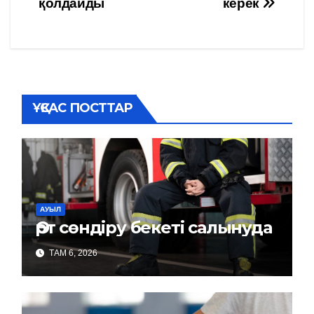
қолдайды
керек
записям
ҰҚСАС ПОСТТАР
АУЫЛ
Өрт сөндіру бекеті салынуда
ТАМ 6, 2026