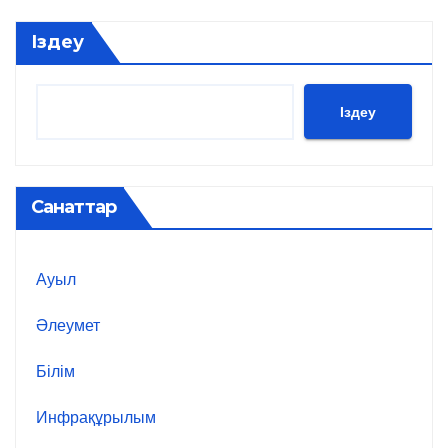
Іздеу
Іздеу
Санаттар
Ауыл
Әлеумет
Білім
Инфрақұрылым