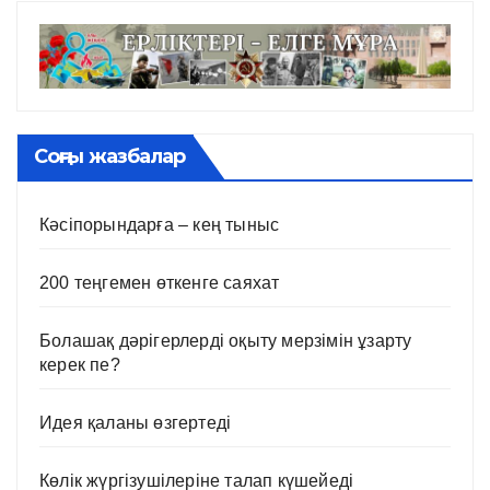
Соңғы жазбалар
Кәсіпорындарға – кең тыныс
200 теңгемен өткенге саяхат
Болашақ дәрігерлерді оқыту мерзімін ұзарту
керек пе?
Идея қаланы өзгертеді
Көлік жүргізушілеріне талап күшейеді