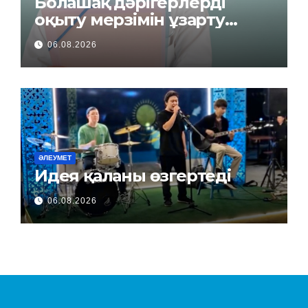
Болашақ дәрігерлерді
оқыту мерзімін ұзарту
керек пе?
06.08.2026
ӘЛЕУМЕТ
Идея қаланы өзгертеді
06.08.2026