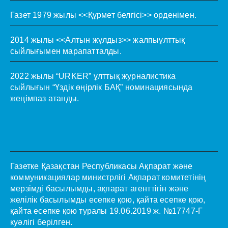
Газет 1979 жылы <<Құрмет белгісі>> орденімен.
2014 жылы <<Алтын жұлдыз>> жалпыұлттық
сыйлығымен марапатталды.
2022 жылы “URKER” ұлттық журналистика
сыйлығын “Үздік өңірлік БАҚ” номинациясында
жеңімпаз атанды.
Газетке Қазақстан Республикасы Ақпарат және
коммуникациялар министрлігі Ақпарат комитетінің
мерзімді басылымды, ақпарат агенттігін және
желілік басылымды есепке қою, қайта есепке қою,
қайта есепке қою туралы 19.06.2019 ж. №17747-Г
куәлігі берілген.