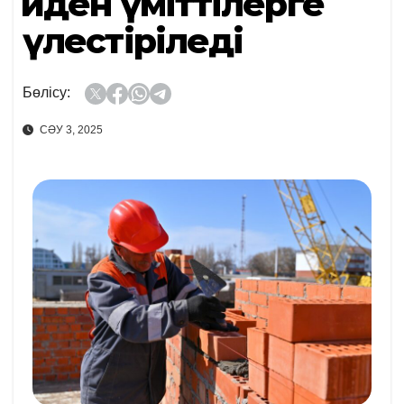
Үйден үміттілерге
үлестіріледі
Бөлісу:
СӘУ 3, 2025