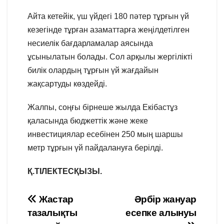
Айта кетейік, үш үйдегі 180 пәтер тұрғын үй
кезегінде тұрған азаматтарға жеңілдетілген
несиелік бағдарламалар аясында
ұсынылатын болады. Сол арқылы жергілікті
билік олардың тұрғын үй жағдайын
жақсартуды көздейді.
Жалпы, соңғы бірнеше жылда Екібастұз
қаласында бюджеттік және жеке
инвестициялар есебінен 250 мың шаршы
метр тұрғын үй пайдалануға берілді.
Қ.ТІЛЕКТЕСҚЫЗЫ.
Навигация
Жастар
Әрбір жануар
тазалықты
есепке алынуы
по