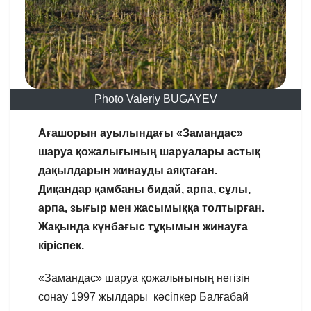
Photo Valeriy BUGAYEV
Ағашорын ауылындағы «Замандас»
шаруа қожалығының шаруалары астық
дақылдарын жинауды аяқтаған.
Диқандар қамбаны бидай, арпа, сұлы,
арпа, зығыр мен жасымыққа толтырған.
Жақында күнбағыс тұқымын жинауға
кіріспек.
«Замандас» шаруа қожалығының негізін
сонау 1997 жылдары кәсіпкер Балғабай