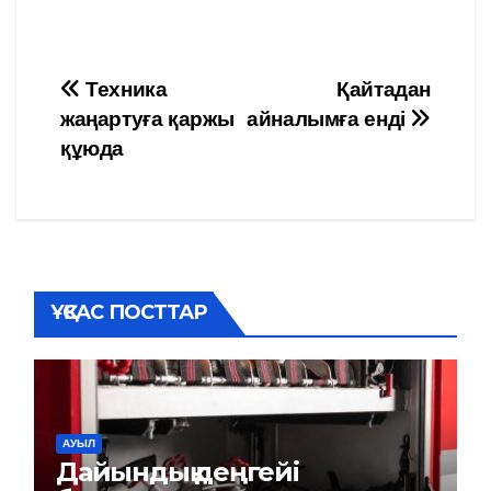
Навигация
Техника
Қайтадан
жаңартуға қаржы
айналымға енді
по
құюда
записям
ҰҚСАС ПОСТТАР
АУЫЛ
Дайындық деңгейі