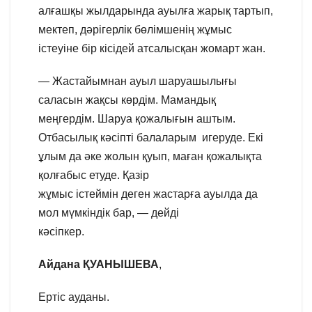
алғашқы жылдарында ауылға жарық тартып,
мектеп, дәрігерлік бөлімшенің жұмыс
істеуіне бір кісідей атсалысқан жомарт жан.
— Жастайымнан ауыл шаруашылығы
саласын жақсы көрдім. Мамандық
меңгердім. Шаруа қожалығын аштым.
Отбасылық кәсіпті балаларым игеруде. Екі
ұлым да әке жолын қуып, маған қожалықта
қолғабыс етуде. Қазір
жұмыс істеймін деген жастарға ауылда да
мол мүмкіндік бар, — дейді
кәсіпкер.
Айдана ҚУАНЫШЕВА
,
Ертіс ауданы.