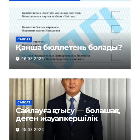
САЯСАТ
Қанша бюллетень болады?
06.08.2026
САЯСАТ
Сайлауға қатысу — болашаққа
деген жауапкершілік
05.08.2026