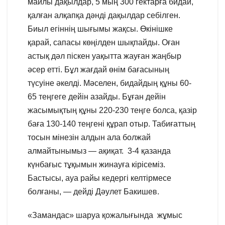
майлы дақылдар, 5 мың 300 гектарға бидай,
қалған алқапқа дәнді дақылдар себілген.
Биыл егіннің шығымы жақсы. Өкінішке
қарай, сапасы көңілден шықпайды. Оған
астық дәл піскен уақытта жауған жаңбыр
әсер етті. Бұл жағдай өнім бағасының
түсуіне әкелді. Мәселен, бидайдың құны 60-
65 теңгеге дейін азайды. Бұған дейін
жасымықтың құны 220-230 теңге болса, қазір
баға 130-140 теңгені құрап отыр. Табиғаттың
тосын мінезін алдын ала болжай
алмайтынымыз — ақиқат. 3-4 қазанда
күнбағыс тұқымын жинауға кірісеміз.
Бастысы, ауа райы кедергі келтірмесе
болғаны, — дейді Дәулет Бакишев.
«Замандас» шаруа қожалығында жұмыс