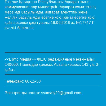
Газетке Қазақстан Республикасы Ақпарат және
коммуникациялар министрлігі Ақпарат комитетінің
мерзімді басылымды, ақпарат агенттігін және
желілік басылымды есепке қою, қайта есепке қою,
қайта есепке қою туралы 19.06.2019 ж. №17747-Г
куәлігі берілген.
<<Ертіс Медиа>>
ЖШС редакцияның мекенжайы:
140000, Павлодар қаласы, Астана көшесі, 143-үй. 3-
қабат.
Теле/факс: 66-15-30
Электронды пошта:
ssamaly29@gmail.com
.