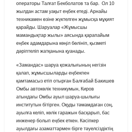
операторы Талғат Бекболатов та бар. Ол 10
жылдан астам уақыт еңбек етеді. Арнайы
техникамен өзіне жүктелген жұмысқа мұқият
қарайды. Шаруалар «Жұмысшы
мамандықтар жылы» аясында қарапайым
еңбек адамдарына көңіл бөлініп, қызметі
дәріптеліп жатқанына қуанады.
«Замандас» шаруа қожалығының негізін
қалап, жұмысшыларды еңбекпен
қамтамасыз етіп отырған Балғабай Бакишев
Омбы автокөлік техникумын, Киров
атындағы Омбы ауыл шаруа-шылығы
институтын бітірген. Оқуды тәмамдаған соң,
ауылға келіп, көлік гаражын басқарып, бас
инженер болып еңбек еткен. Кәсіпкер
ауылдағы азаматтармен бірге тәуелсіздіктің