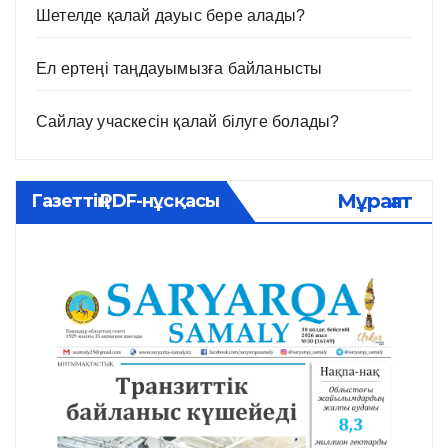
Шетелде қалай дауыс бере алады?
Ел ертеңі таңдауымызға байланысты
Сайлау учаскесін қалай білуге болады?
Мұрағат
Газеттің PDF-нұсқасы