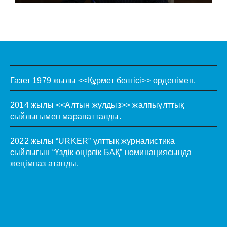
Газет 1979 жылы <<Құрмет белгісі>> орденімен.
2014 жылы <<Алтын жұлдыз>> жалпыұлттық
сыйлығымен марапатталды.
2022 жылы “URKER” ұлттық журналистика
сыйлығын “Үздік өңірлік БАҚ” номинациясында
жеңімпаз атанды.