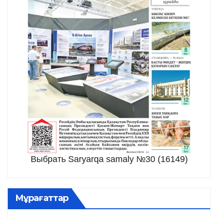
Выбрать Saryarqa samaly №30 (16149)
Мұрағаттар