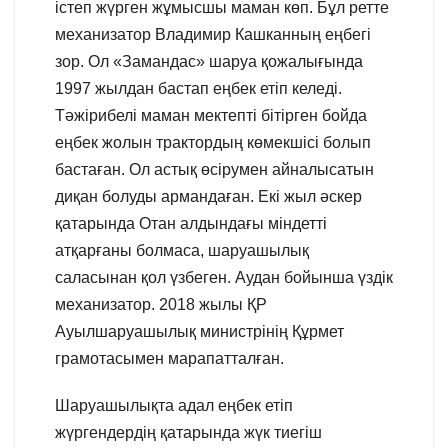
істеп жүрген жұмысшы маман көп. Бұл ретте
механизатор Владимир Кашканның еңбегі
зор. Ол «Замандас» шаруа қожалығында
1997 жылдан бастап еңбек етіп келеді.
Тәжірибелі маман мектепті бітірген бойда
еңбек жолын трактордың көмекшісі болып
бастаған. Ол астық өсірумен айналысатын
диқан болуды армандаған. Екі жыл әскер
қатарында Отан алдындағы міндетті
атқарғаны болмаса, шаруашылық
саласынан қол үзбеген. Аудан бойынша үздік
механизатор. 2018 жылы ҚР
Ауылшаруашылық министрінің Құрмет
грамотасымен марапатталған.
Шаруашылықта адал еңбек етіп
жүргендердің қатарында жүк тиегіш