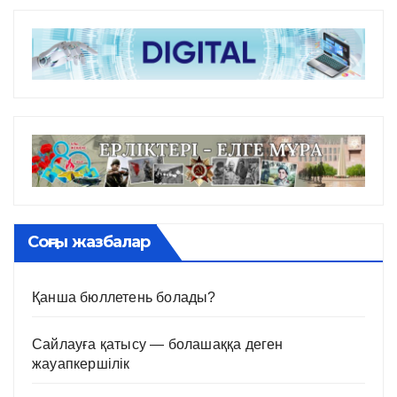
Соңғы жазбалар
Қанша бюллетень болады?
Сайлауға қатысу — болашаққа деген
жауапкершілік