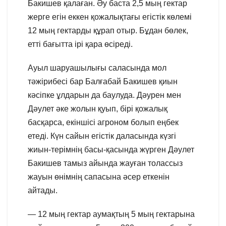
Бакишев қалаған. Әу баста 2,5 мың гектар
жерге егін еккен қожалықтағы егістік көлемі
12 мың гектарды құрап отыр. Бұдан бөлек,
етті бағытта ірі қара өсіреді.
Ауыл шаруашылығы саласында мол
тәжірибесі бар Балғабай Бакишев қиын
кәсіпке ұлдарын да баулуда. Дәурен мен
Дәулет әке жолын қуып, бірі қожалық
басқарса, екіншісі агроном болып еңбек
етеді. Күн сайын егістік даласында күзгі
жиын-терімнің басы-қасында жүрген Дәулет
Бакишев тамыз айында жауған толассыз
жауын өнімнің сапасына әсер еткенін
айтады.
— 12 мың гектар аумақтың 5 мың гектарына