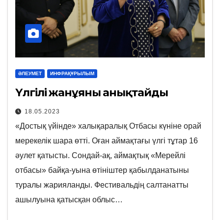
ӘЛЕУМЕТ
ИНФРАҚҰРЫЛЫМ
Үлгілі жанұяны анықтайды
18.05.2023
«Достық үйінде» халықаралық Отбасы күніне орай
мерекелік шара өтті. Оған аймақтағы үлгі тұтар 16
әулет қатысты. Сондай-ақ, аймақтық «Мерейлі
отбасы» байқа-уына өтініштер қабылданатыны
туралы жарияланды. Фестивальдің салтанатты
ашылуына қатысқан облыс…