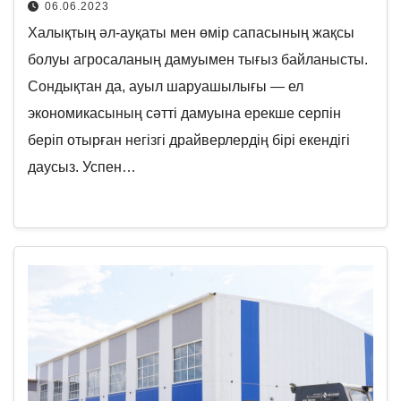
06.06.2023
Халықтың әл-ауқаты мен өмір сапасының жақсы
болуы агросаланың дамуымен тығыз байланысты.
Сондықтан да, ауыл шаруашылығы — ел
экономикасының сәтті дамуына ерекше серпін
беріп отырған негізгі драйверлердің бірі екендігі
даусыз. Успен…