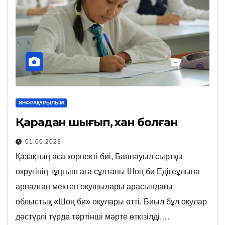
ИНФРАҚҰРЫЛЫМ
Қарадан шығып, хан болған
01.06.2023
Қазақтың аса көрнекті биі, Баянауыл сыртқы
округінің тұңғыш аға сұлтаны Шоң би Едігеұлына
арналған мектеп оқушылары арасындағы
облыстық «Шоң би» оқулары өтті. Биыл бұл оқулар
дәстүрлі түрде төртінші мәрте өткізілді.…