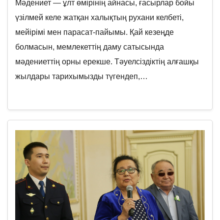
Мәдениет — ұлт өмірінің айнасы, ғасырлар бойы
үзілмей келе жатқан халықтың рухани келбеті,
мейірімі мен парасат-пайымы. Қай кезеңде
болмасын, мемлекеттің даму сатысында
мәдениеттің орны ерекше. Тәуелсіздіктің алғашқы
жылдары тарихымызды түгендеп,…