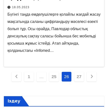
18.05.2023
Бүгінгі таңда емделушілерге қолайлы жағдай жасау
мақсатында саланы цифрландыру мәселесі өзекті
болып тұр. Осы орайда, Павлодар облыстық
денсаулық сақтау саласы бойынша бес мобильді
қосымша жұмыс істейді. Атап айтқанда,
қолданыстағы «Infomed…
Posts
1
…
25
26
27
pagination
Іздеу