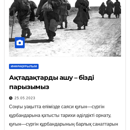
ИНФРАҚҰРЫЛЫМ
Ақтаңдақтарды ашу – біздің
парызымыз
25.05.2023
Соңғы уақытта елімізде саяси қуғын—сүргін
құрбандарына қатысты тарихи әділдікті орнату,
қуғын—сүргін құрбандарының барлық санаттарын