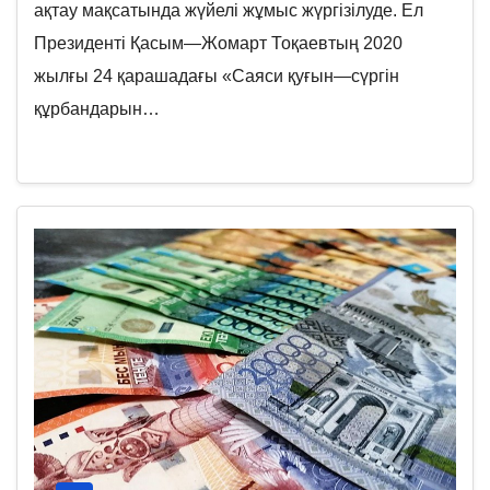
ақтау мақсатында жүйелі жұмыс жүргізілуде. Ел
Президенті Қасым—Жомарт Тоқаевтың 2020
жылғы 24 қарашадағы «Саяси қуғын—сүргін
құрбандарын…