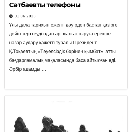
Сәтбаевтың телефоны
01.06.2023
Ұлы дала тарихын ежелгі дәуірден бастап қазірге
дейін зерттеуді одан әрі жалғастыруға ерекше
назар аудару қажетті туралы Президент
Қ.Тоқаевтың «Тәуелсіздік бәрінен қымбат» атты
бағдарламалық мақаласында баса айтылған еді.
Әрбір адамды,…