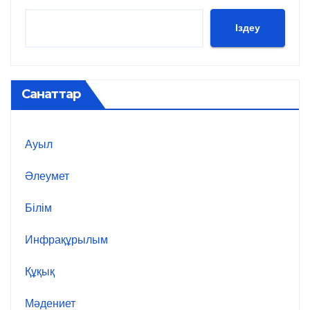
Іздеу
Санаттар
Ауыл
Әлеумет
Білім
Инфрақұрылым
Құқық
Мәдениет