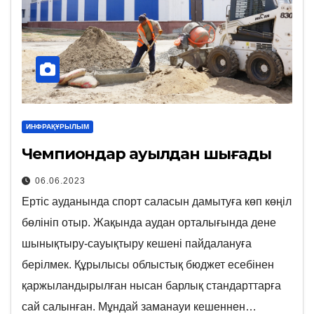
ИНФРАҚҰРЫЛЫМ
Чемпиондар ауылдан шығады
06.06.2023
Ертіс ауданында спорт саласын дамытуға көп көңіл
бөлініп отыр. Жақында аудан орталығында дене
шынықтыру-сауықтыру кешені пайдалануға
берілмек. Құрылысы облыстық бюджет есебінен
қаржыландырылған нысан барлық стандарттарға
сай салынған. Мұндай заманауи кешеннен…