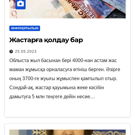
ИНФРАҚҰРЫЛЫМ
Жастарға қолдау бар
25.05.2023
Облыста жыл басынан бері 4000-нан астам жас
маман жұмысқа орналасуға өтініш берген. Әзірге
оның 3700-ге жуығы жұмыспен қамтылып отыр.
Сондай-ақ, жастар қауымына жеке кәсібін
дамытуға 5 млн теңгеге дейін несие…