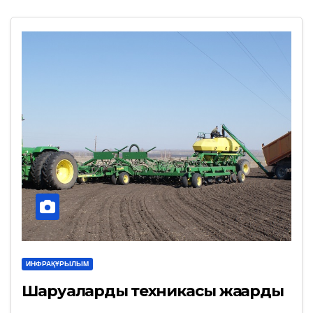
ИНФРАҚҰРЫЛЫМ
Шаруалардың техникасы жаңарды