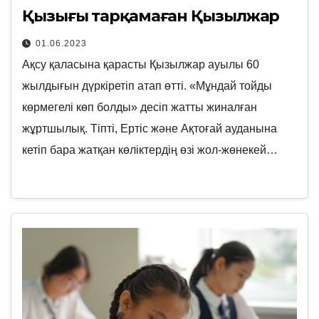
Қызығы тарқамаған Қызылжар
01.06.2023
Ақсу қаласына қарасты Қызылжар ауылы 60
жылдығын дүркіретіп атап өтті. «Мұндай тойды
көрмегелі көп болды» десіп жатты жиналған
жұртшылық. Тіпті, Ертіс және Ақтоғай ауданына
кетіп бара жатқан көліктердің өзі жол-жөнекей…