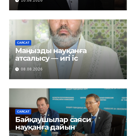
10.08.2026
САЯСАТ
Маңызды науқанға
атсалысу — игі іс
08.08.2026
САЯСАТ
Байқаушылар саяси
науқанға дайын