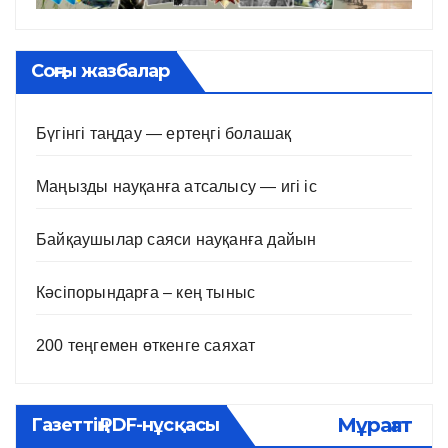
Соңғы жазбалар
Бүгінгі таңдау — ертеңгі болашақ
Маңызды науқанға атсалысу — игі іс
Байқаушылар саяси науқанға дайын
Кәсіпорындарға – кең тыныс
200 теңгемен өткенге саяхат
Мұрағат
Газеттің PDF-нұсқасы