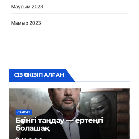
Маусым 2023
Мамыр 2023
СІЗ ӨТКІЗІП АЛҒАН
САЯСАТ
Бүгінгі таңдау — ертеңгі
болашақ