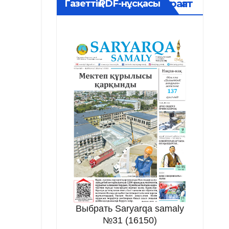
Мұрағат
Газеттің PDF-нұсқасы
Выбрать Saryarqa samaly
№31 (16150)