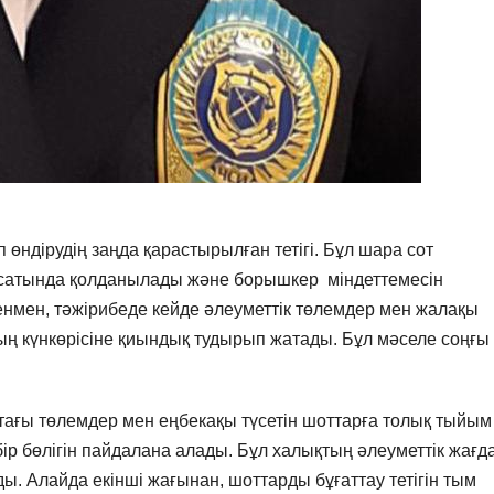
өндірудің заңда қарастырылған тетігі. Бұл шара сот
қсатында қолданылады және борышкер міндеттемесін
енмен, тәжірибеде кейде әлеуметтік төлемдер мен жалақы
дың күнкөрісіне қиындық тудырып жатады. Бұл мәселе соңғы
тағы төлемдер мен еңбекақы түсетін шоттарға толық тыйым
ір бөлігін пайдалана алады. Бұл халықтың әлеуметтік жағ
ды. Алайда екінші жағынан, шоттарды бұғаттау тетігін тым