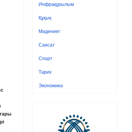
Инфрақұрылым
Құқық
Мәдениет
Саясат
Спорт
Тарих
Экономика
ыс
н
ттары
рі