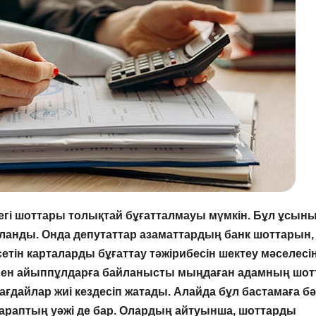
егі шоттары толықтай бұғатталмауы мүмкін. Бұл ұсын
ланды. Онда депутаттар азаматтардың банк шоттарын,
етін карталарды бұғаттау тәжірибесін шектеу мәселесі
р мен айыппұлдарға байланысты мыңдаған адамның шо
ғдайлар жиі кездесіп жатады. Алайда бұл бастамаға бә
 тараптың уәжі де бар. Олардың айтуынша, шоттарды