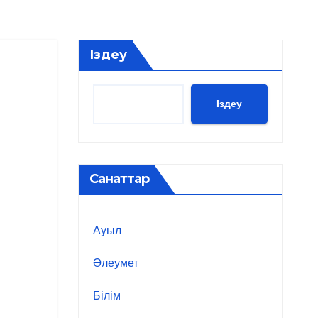
Іздеу
Іздеу
Санаттар
Ауыл
Әлеумет
Білім