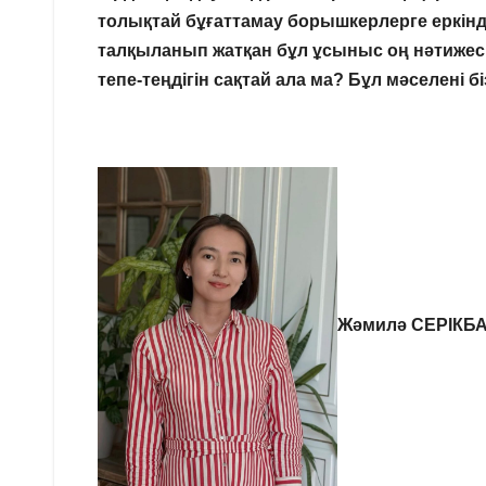
толықтай бұғаттамау борышкерлерге еркіндік
талқыланып жатқан бұл ұсыныс оң нәтижесі
тепе-теңдігін сақтай ала ма? Бұл мәселені 
Жәмилә СЕРІКБ