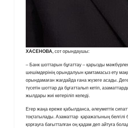
ХАСЕНОВА,
сот орындаушы:
– Банк шоттарын бұғаттау – қарызды мәжбүрлеп 
шешімдерінің орындалуын қамтамасыз ету ма
орындамаған жағдайда ғана жүзеге асады. Дег
түсетін шоттар да бұғатталып кетіп, азаматтар
жылдары жиі көтеріліп келеді.
Егер жаңа ереже қабылданса, әлеуметтік сипат
тоқтатылады. Азаматтар қаражатының белгілі б
қорғауға бағытталған оң қадам деп айтуға бола