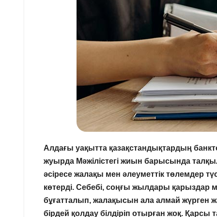
Алдағы уақытта қазақстандықтардың банкт
жуырда Мәжілістегі жиын барысында талқы
әсіресе жалақы мен әлеуметтік төлемдер түс
көтерді. Себебі, соңғы жылдары қарызда
бұғатталып, жалақысын ала алмай жүрген жа
бірдей қолдау білдіріп отырған жоқ. Қарсы