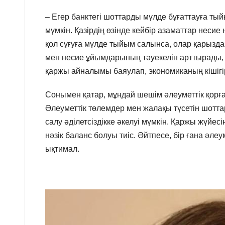
– Егер банктегі шоттарды мүлде бұғаттауға тый
мүмкін. Қазірдің өзінде кейбір азаматтар несие
қол сұғуға мүлде тыйым салынса, олар қарыздар
мен несие ұйымдарының тәуекелін арттырады, 
қаржы айналымы баяулап, экономиканың кішігір
Сонымен қатар, мұндай шешім әлеуметтік қорға
Әлеуметтік төлемдер мен жалақы түсетін шотта
салу әділетсіздікке әкелуі мүмкін. Қаржы жүйе
нәзік баланс болуы тиіс. Әйтпесе, бір ғана әле
ықтимал.