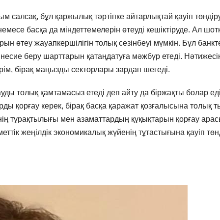
ым салсақ, бұл қаржылық тәртіпке айтарлықтай қауіп төндір
 немесе басқа да міндеттемелерін өтеуді кешіктіруде. Ал шот
ын өтеу жауапкершілігін толық сезінбеуі мүмкін. Бұл банкт
несие беру шарттарын қатаңдатуға мәжбүр етеді. Нәтижесі
ім, бірақ маңызды секторлары зардап шегеді.
уды толық қамтамасыз етеді деп айту да біржақты болар еді
рды қорғау керек, бірақ басқа қаражат қозғалысына толық 
сінің тұрақтылығы мен азаматтардың құқықтарын қорғау ара
уметтік жеңілдік экономикалық жүйенің тұтастығына қауіп төн