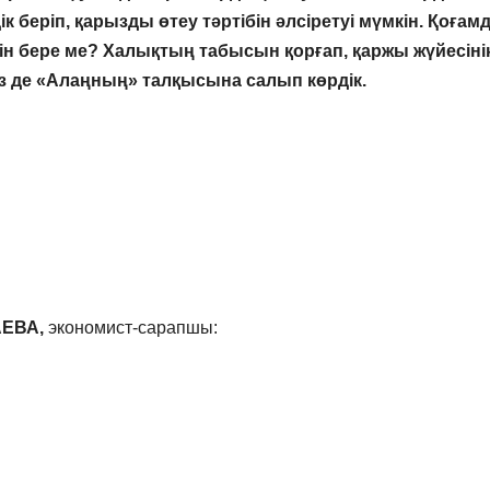
 беріп, қарызды өтеу тәртібін әлсіретуі мүмкін. Қоғам
н бере ме? Халықтың табысын қорғап, қаржы жүйесіні
біз де «Алаңның» талқысына салып көрдік.
АЕВА,
экономист-сарапшы: