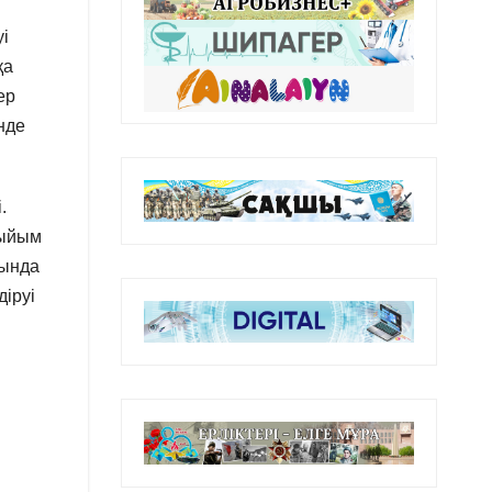
уі
қа
ер
нде
.
тыйым
сында
діруі