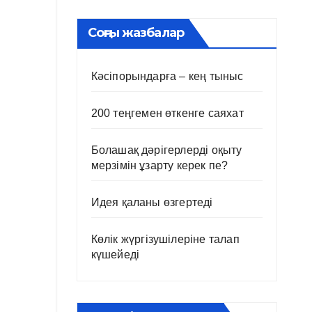
Соңғы жазбалар
Кәсіпорындарға – кең тыныс
200 теңгемен өткенге саяхат
Болашақ дәрігерлерді оқыту
мерзімін ұзарту керек пе?
Идея қаланы өзгертеді
Көлік жүргізушілеріне талап
күшейеді