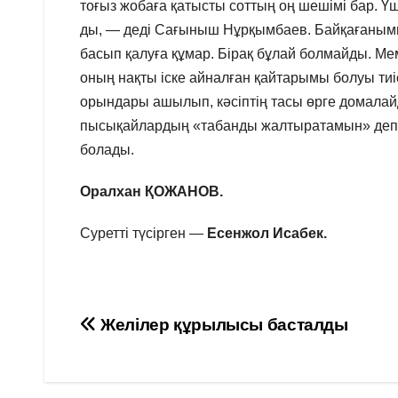
тоғыз жобаға қатысты соттың оң шешімі бар. 
ды, — деді Сағыныш Нұрқымбаев. Байқағаным
басып қалуға құмар. Бірақ бұлай болмайды. Ме
оның нақты іске айналған қайтарымы болуы тиі
орындары ашылып, кәсіптің тасы өрге домалай
пысықайлардың «табанды жалтыратамын» деп ойл
болады.
Оралхан ҚОЖАНОВ.
Суретті түсірген —
Есенжол Исабек.
Навигация
Желілер құрылысы басталды
по