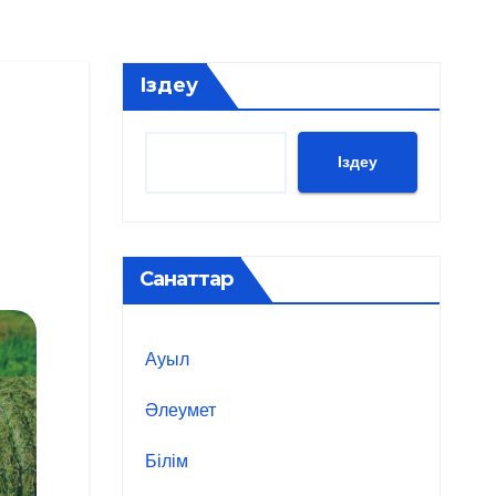
Іздеу
Іздеу
Санаттар
Ауыл
Әлеумет
Білім