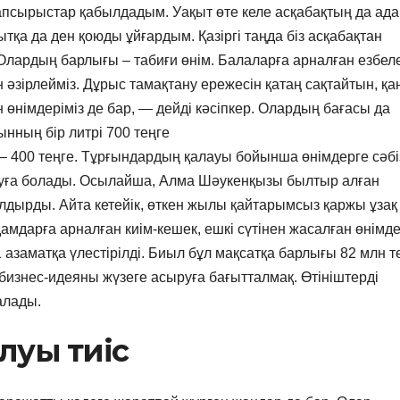
тапсырыстар қабылдадым. Уақыт өте келе асқабақтың да ад
тқа да ден қоюды ұйғардым. Қазіргі таңда біз асқабақтан
Олардың барлығы – табиғи өнім. Балаларға арналған езбел
әзірлейміз. Дұрыс тамақтану ережесін қатаң сақтайтын, қа
өнімдеріміз де бар, — дейді кәсіпкер. Олардың бағасы да
нның бір литрі 700 теңге
 – 400 теңге. Тұрғындардың қалауы бойынша өнімдерге сәбі
қосуға болады. Осылайша, Алма Шәукенқызы былтыр алған
йналдырды. Айта кетейік, өткен жылы қайтарымсыз қаржы ұзақ
дамдарға арналған киім-кешек, ешкі сүтінен жасалған өнімде
заматқа үлестірілді. Биыл бұл мақсатқа барлығы 82 млн т
бизнес-идеяны жүзеге асыруға бағытталмақ. Өтініштерді
алады.
олуы тиіс