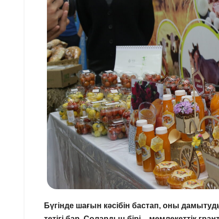
Бүгінде шағын кәсібін бастап, оны дамыту
тетігі бар. Солардың бірі – мемлекеттік гра