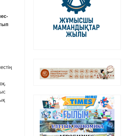
ес-
атып
естің
оқ.
тыс
уық