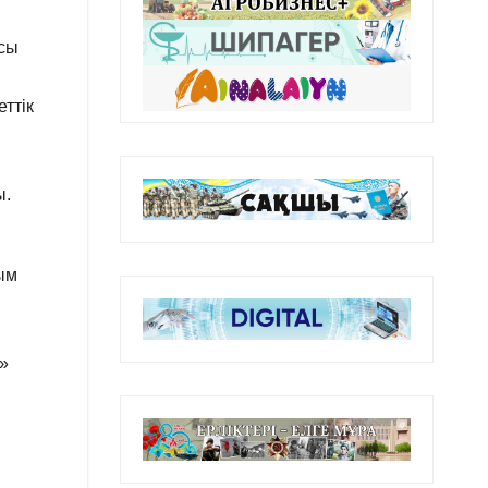
асы
ттік
ы.
сым
e»