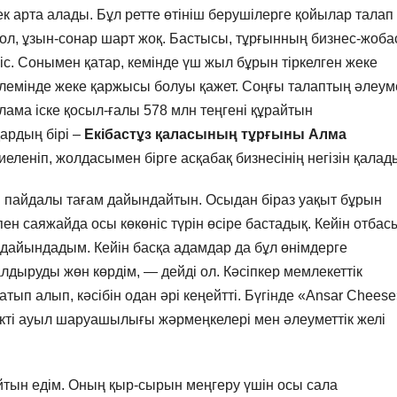
ек арта алады. Бұл ретте өтініш берушілерге қойылар талап
 сол, ұзын-сонар шарт жоқ. Бастысы, тұрғынның бизнес-жоб
иіс. Сонымен қатар, кемінде үш жыл бұрын тіркелген жеке
өлемінде жеке қаржысы болуы қажет. Соңғы талаптың әлеуме
лама іске қосыл-ғалы 578 млн теңгені құрайтын
дардың бірі –
Екібастұз қаласының тұрғыны Алма
леніп, жолдасымен бірге асқабақ бизнесінің негізін қалад
рлі пайдалы тағам дайындайтын. Осыдан біраз уақыт бұрын
ен саяжайда осы көкөніс түрін өсіре бастадық. Кейін отба
дайындадым. Кейін басқа адамдар да бұл өнімдерге
алдыруды жөн көрдім, — дейді ол. Кәсіпкер мемлекеттік
тып алып, кәсібін одан әрі кеңейтті. Бүгінде «Ansar Chees
ікті ауыл шаруашылығы жәрмеңкелері мен әлеуметтік желі
тын едім. Оның қыр-сырын меңгеру үшін осы сала