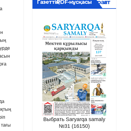
Мұрағат
Газеттің PDF-нұсқасы
ға
ен
дың
түрде
шасын
рға
да
ықтың
ріп
Выбрать Saryarqa samaly
 тағы
№31 (16150)