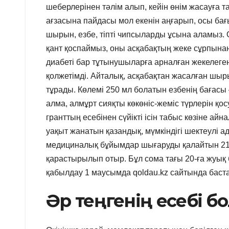
шеберлерінен тәлім алып, кейін өнім жасауға 
ағзасына пайдасы мол екенін аңғарып, осы бағы
шырын, езбе, тіпті чипсыларды ұсына аламыз. 
қант қоспаймыз, оны асқабақтың жеке сұрпынан 
диабеті бар тұтынушыларға арналған жекелеген 
қолжетімді. Айталық, асқабақтан жасалған шыры
тұрады. Көлемі 250 мл болатын езбенің бағасы
алма, алмұрт сияқты көкөніс-жеміс түрлерін 
гранттың есебінен сүйікті ісін табыс көзіне а
уақыт жанатын қазандық, мүмкіндігі шектеулі а
медициналық бұйымдар шығаруды қалайтын 21 а
қарастырылып отыр. Бұл сома тағы 20-ға жуық 
қабылдау 1 маусымда qoldau.kz сайтында баст
Әр теңгенің есебі б