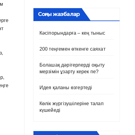
ам
Соңғы жазбалар
ерге
нт
Кәсіпорындарға – кең тыныс
200 теңгемен өткенге саяхат
з,
Болашақ дәрігерлерді оқыту
мерзімін ұзарту керек пе?
р,
еңге
Идея қаланы өзгертеді
Көлік жүргізушілеріне талап
күшейеді