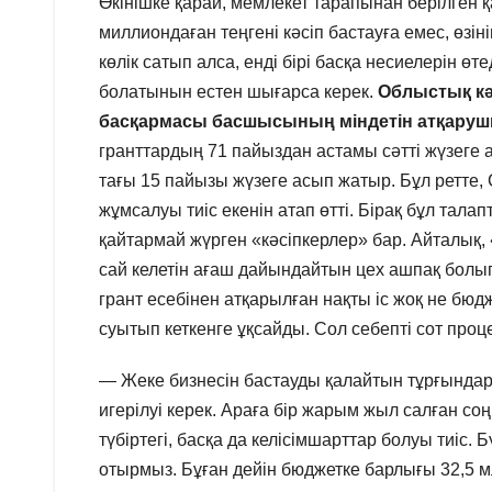
Өкінішке қарай, мемлекет тарапынан берілген 
миллиондаған теңгені кәсіп бастауға емес, өзін
көлік сатып алса, енді бірі басқа несиелерін ө
болатынын естен шығарса керек.
Облыстық кә
басқармасы басшысының міндетін атқар
гранттардың 71 пайыздан астамы сәтті жүзеге 
тағы 15 пайызы жүзеге асып жатыр. Бұл ретте
жұмсалуы тиіс екенін атап өтті. Бірақ бұл тала
қайтармай жүрген «кәсіпкерлер» бар. Айталық
сай келетін ағаш дайындайтын цех ашпақ болып
грант есебінен атқарылған нақты іс жоқ не бюд
суытып кеткенге ұқсайды. Сол себепті сот проце
— Жеке бизнесін бастауды қалайтын тұрғындарғ
игерілуі керек. Араға бір жарым жыл салған с
түбіртегі, басқа да келісімшарттар болуы тиіс.
отырмыз. Бұған дейін бюджетке барлығы 32,5 