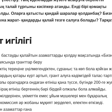
талай тұрғыны кәсіпкер атанды. Енді бірі қомақты
олды. Оларға қатысты қандай шаралар қолданбақ? Бизн
на жарат- қандарды қалай тезге салуға болады? Тарқ
 игілігі
н бастауды қалайтын азаматтарды қолдау мақсатында «Бизн
аясында гранттар беру
тің тереңіне үңілмегендіктен, сұраныс та көп бола қойған ж
рдың қатары күрт артып, грант алуға кәдімгідей талас-тар
лы орагндарға ондаған өтініш қана түссе, бүгінде 200-ге ж
ірақ өтініш бергеннің бәрі бірдей олжалы бола алмайды.
кілдерінен, үкіметтік емес ұйым мүшелері мен бұқаралық
комиссия әр жобаны мұқият зерделеп, електен өткізеді.
н азаматтар ғана