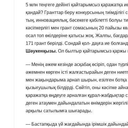
5 млн теңгеге дейінгі қайтарымсыз қаражатқа и
қандай? Гранттар беру конкурсының тиімділігі
тың, инновациялық, бәсекеге қабілетті болуы т
кәсіпкерлігі мен грант сомасының 20 пайызы к
осал топ өкілдеріне қатысы жоқ. Жалпы, бағдар
171 грант берілді. Сондай қол- дауға ие болған
Шәукенқызы.
Ол былтыр қайтарымсыз қаржы ие
— Менің әжем кезінде асқабақ өсіріп, одан тү
әжемнен көрген істі жалғастырайын деген ниетп
мен жақындарыма арнап шырын, езілген ботқа 
қызығушылық білдірді. Сөйтіп, оны кәсіпке айн
қаражатқа өңдеуге арналған құрал-жабдықтар са
деген атаумен дайындалатын өнімдерін жергіл
арқылы сатылымға шығарады.
— Бастапқыда үй жағдайында ірімшік дайындай