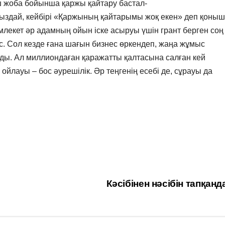
Үш жоба бойынша қаржы қайтару бастал-
ыздай, кейбірі «Қаржының қайтарымы жоқ екен» деп қоны
млекет әр адамның ойын іске асыруы үшін грант берген соң
с. Сол кезде ғана шағын бизнес өркендеп, жаңа жұмыс
ды. Ал миллиондаған қаражатты қалтасына салған кей
ауы – бос әурешілік. Әр теңгенің есебі де, сұрауы да
Кәсібінен нәсібін тапқан