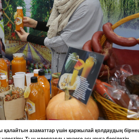
ды қалайтын азаматтар үшін қаржылай қолдаудың бірне
нт үлестіру. Тың идеяларды жүзеге асыруға берілетін