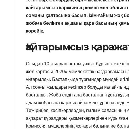
қайтарымсыз қаржының көмегімен облыстың 
соманы қалтасына басып, ізім-ғайым жоқ б
жобаға бөлінген ақшаны қара басының қамы
көрейік.
Қайтарымсыз қаражат
Осыдан 10 жылдан астам уақыт бұрын жеке ісі
жол картасы-2020» мемлекеттік бағдарламасы 
ұйғарылды. Бастапқыда тұрғындар мұндай игілік
Ал соңғы жылдары кәсіпкер болуды қалай-тында
басталды. Жоба енді ғана басталған тұста құзыр
адам жобасына қаржылай көмек сұрап келеді. Б
Тәжірибелі кәсіпкерлерден, ғылым саласының ө
ақпарат құралдары қызметкерлерінен құрылған 
Комиссия мүшелерінің жоғары балына ие болға