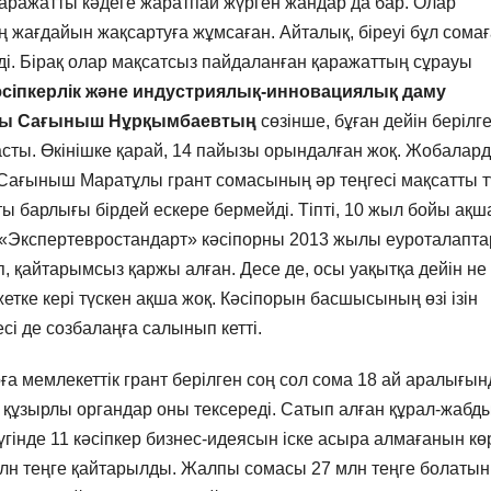
қаражатты кәдеге жаратпай жүрген жандар да бар. Олар
ің жағдайын жақсартуға жұмсаған. Айталық, біреуі бұл сома
теді. Бірақ олар мақсатсыз пайдаланған қаражаттың сұрауы
сіпкерлік және индустриялық-инновациялық даму
ушы Сағыныш Нұрқымбаевтың
сөзінше, бұған дейін берілг
асты. Өкінішке қарай, 14 пайызы орындалған жоқ. Жобалар
, Сағыныш Маратұлы грант сомасының әр теңгесі мақсатты 
пты барлығы бірдей ескере бермейді. Тіпті, 10 жыл бойы ақ
, «Экспертевростандарт» кәсіпорны 2013 жылы еуроталапта
, қайтарымсыз қаржы алған. Десе де, осы уақытқа дейін не
жетке кері түскен ақша жоқ. Кәсіпорын басшысының өзі ізін
сі де созбалаңға салынып кетті.
а мемлекеттік грант берілген соң сол сома 18 ай аралығын
оң құзырлы органдар оны тексереді. Сатып алған құрал-жабд
 Бүгінде 11 кәсіпкер бизнес-идеясын іске асыра алмағанын кө
млн теңге қайтарылды. Жалпы сомасы 27 млн теңге болатын