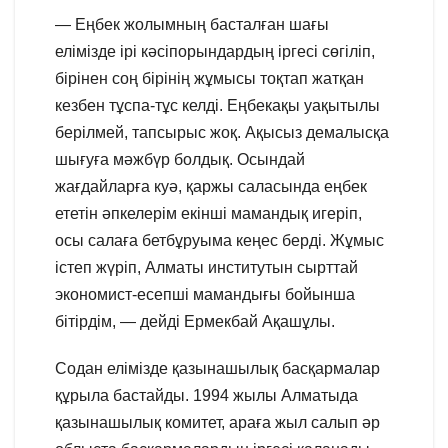
— Еңбек жолымның басталған шағы
елімізде ірі кәсіпорындардың іргесі сөгіліп,
бірінен соң бірінің жұмысы тоқтап жатқан
кезбен тұспа-тұс келді. Еңбекақы уақытылы
берілмей, тапсырыс жоқ. Ақысыз демалысқа
шығуға мәжбүр болдық. Осындай
жағдайларға куә, қаржы саласында еңбек
ететін әпкелерім екінші мамандық игеріп,
осы салаға бетбұруыма кеңес берді. Жұмыс
істеп жүріп, Алматы институтын сырттай
экономист-есепші мамандығы бойынша
бітірдім, — дейді Ермекбай Ақашұлы.
Содан елімізде қазынашылық басқармалар
құрыла бастайды. 1994 жылы Алматыда
қазынашылық комитет, араға жыл салып әр