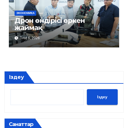
ЭКОНОМИКА
Дрон өндірісі өркен
жаймақ
ТАМ 6, 2026
Іздеу
Іздеу
Санаттар