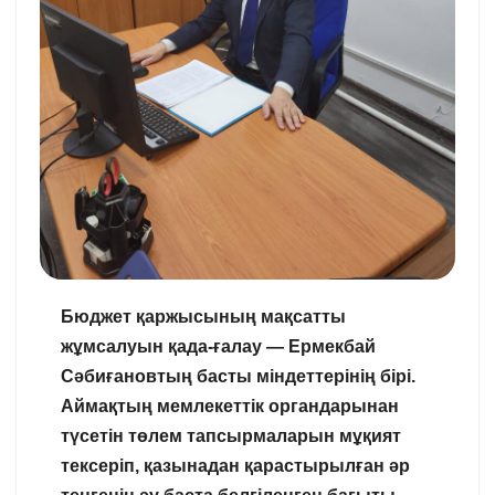
Бюджет қаржысының мақсатты
жұмсалуын қада-ғалау — Ермекбай
Сәбиғановтың басты міндеттерінің бірі.
Аймақтың мемлекеттік органдарынан
түсетін төлем тапсырмаларын мұқият
тексеріп, қазынадан қарастырылған әр