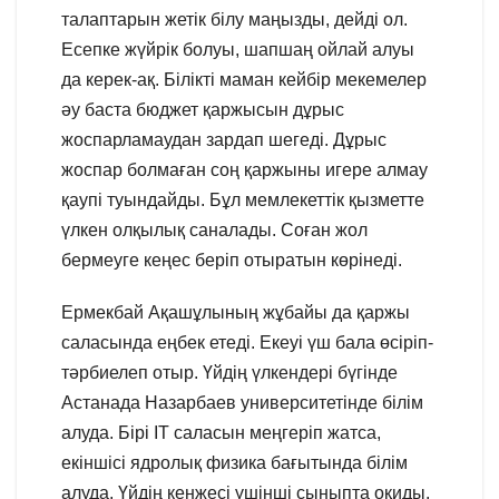
талаптарын жетік білу маңызды, дейді ол.
Есепке жүйрік болуы, шапшаң ойлай алуы
да керек-ақ. Білікті маман кейбір мекемелер
әу баста бюджет қаржысын дұрыс
жоспарламаудан зардап шегеді. Дұрыс
жоспар болмаған соң қаржыны игере алмау
қаупі туындайды. Бұл мемлекеттік қызметте
үлкен олқылық саналады. Соған жол
бермеуге кеңес беріп отыратын көрінеді.
Ермекбай Ақашұлының жұбайы да қаржы
саласында еңбек етеді. Екеуі үш бала өсіріп-
тәрбиелеп отыр. Үйдің үлкендері бүгінде
Астанада Назарбаев университетінде білім
алуда. Бірі IT саласын меңгеріп жатса,
екіншісі ядролық физика бағытында білім
алуда. Үйдің кенжесі үшінші сыныпта оқиды.