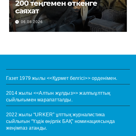
200 теңгемен өткенге
саяхат
06.08.2026
Газет 1979 жылы <<Құрмет белгісі>> орденімен.
2014 жылы <<Алтын жұлдыз>> жалпыұлттық
сыйлығымен марапатталды.
2022 жылы “URKER” ұлттық журналистика
сыйлығын “Үздік өңірлік БАҚ” номинациясында
жеңімпаз атанды.