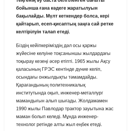
теңгенің әу баста белгіленген бағыты
бойынша ғана кәдеге жаратылуын
бақылайды. Мүлт кеткендер болса, кері
қайтарып, есеп-қисаптың заңға сай ретке
келтірілуін талап етеді.
Біздің кейіпкеріміздің дәл осы қаржы
жүйесіне келуіне тоқсаныншы жылдардағы
тоқырау кезеңі әсер етіпті. 1965 жылы Ақсу
қаласының ГРЭС кентінде дүние келіп,
осындағы онжылдықты тәмамдайды.
Қарағандының политехникалық
институтында оқып, инженер-металлург
мамандығын алып шығады. Жолдамамен
1990 жылы Павлодар трактор зауытына жас
маман болып келеді. Мұнда инженер-
технолог ретінде алты жыл еңбек етеді.