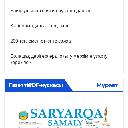
Байқаушылар саяси науқанға дайын
Кәсіпорындарға – кең тыныс
200 теңгемен өткенге саяхат
Болашақ дәрігерлерді оқыту мерзімін ұзарту
керек пе?
Мұрағат
Газеттің PDF-нұсқасы