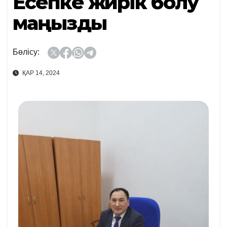
Есепке жүйрік болу
маңызды
Бөлісу:
ҚАР 14, 2024