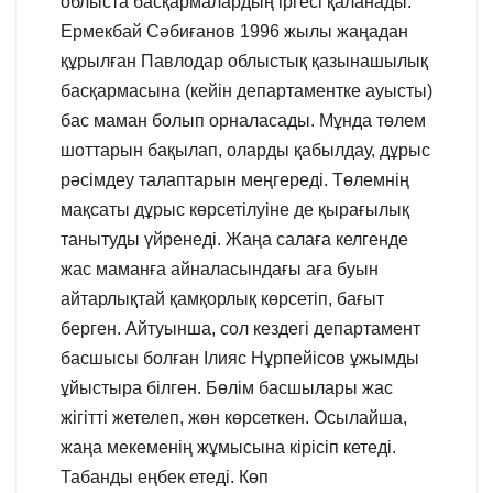
облыста басқармалардың іргесі қаланады.
Ермекбай Сәбиғанов 1996 жылы жаңадан
құрылған Павлодар облыстық қазынашылық
басқармасына (кейін департаментке ауысты)
бас маман болып орналасады. Мұнда төлем
шоттарын бақылап, оларды қабылдау, дұрыс
рәсімдеу талаптарын меңгереді. Төлемнің
мақсаты дұрыс көрсетілуіне де қырағылық
танытуды үйренеді. Жаңа салаға келгенде
жас маманға айналасындағы аға буын
айтарлықтай қамқорлық көрсетіп, бағыт
берген. Айтуынша, сол кездегі департамент
басшысы болған Ілияс Нұрпейісов ұжымды
ұйыстыра білген. Бөлім басшылары жас
жігітті жетелеп, жөн көрсеткен. Осылайша,
жаңа мекеменің жұмысына кірісіп кетеді.
Табанды еңбек етеді. Көп