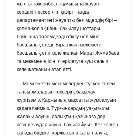
жылғы тәжірибесі, жұмысына жауап-
кершілігі ескеріліп, қазіргі таңда
департаменттегі жауапты бөлімдердің бірі –
қолма-қол ақшаны бақылау шоттары
бойынша төлемдерді өткізу бөліміне
басшылық етеді. Біраз жыл мекемеге
басшылық етіп келе жатқан Марат Жұмабаев
та мекеменің ісін ілгерілетуге күш салып
келе жатқанын атап өтті.
— Мемлекеттік мекемелерден түскен төлем
тапсырмаларын тексеріп, бақылау
жүргіземіз. Қаржының мақсатты жұмсалуын
қадағалаймыз. Тұрғындардың уақытылы
жалақы алуын, салықтың қазынаға дер
кезінде аударылуын бақылаймыз. Кез келген
салада бюджет қаржысына сатып алуға,