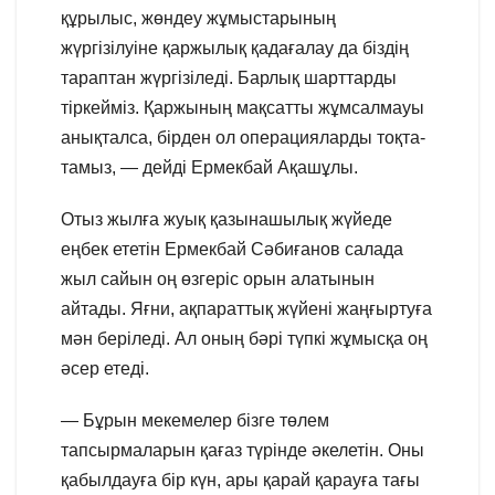
құрылыс, жөндеу жұмыстарының
жүргізілуіне қаржылық қадағалау да біздің
тараптан жүргізіледі. Барлық шарттарды
тіркейміз. Қаржының мақсатты жұмсалмауы
анықталса, бірден ол операцияларды тоқта-
тамыз, — дейді Ермекбай Ақашұлы.
Отыз жылға жуық қазынашылық жүйеде
еңбек ететін Ермекбай Сәбиғанов салада
жыл сайын оң өзгеріс орын алатынын
айтады. Яғни, ақпараттық жүйені жаңғыртуға
мән беріледі. Ал оның бәрі түпкі жұмысқа оң
әсер етеді.
— Бұрын мекемелер бізге төлем
тапсырмаларын қағаз түрінде әкелетін. Оны
қабылдауға бір күн, ары қарай қарауға тағы