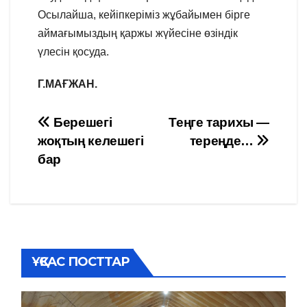
Осылайша, кейіпкеріміз жұбайымен бірге
аймағымыздың қаржы жүйесіне өзіндік
үлесін қосуда.
Г.МАҒЖАН.
Навигация
Берешегі
Теңге тарихы —
жоқтың келешегі
тереңде…
по
бар
записям
ҰҚСАС ПОСТТАР