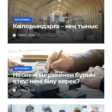
ЭКОНОМИКА
Кәсіпорындарға – кең тыныс
ТАМ 6, 2026
ЭКОНОМИКА
Несиені мерзімінен бұрын
өтеу: нені білу керек?
ТАМ 6, 2026