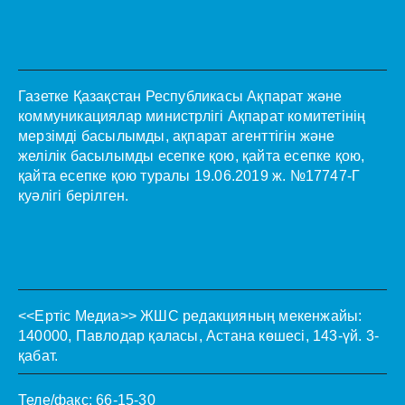
Газетке Қазақстан Республикасы Ақпарат және
коммуникациялар министрлігі Ақпарат комитетінің
мерзімді басылымды, ақпарат агенттігін және
желілік басылымды есепке қою, қайта есепке қою,
қайта есепке қою туралы 19.06.2019 ж. №17747-Г
куәлігі берілген.
<<Ертіс Медиа>>
ЖШС редакцияның мекенжайы:
140000, Павлодар қаласы, Астана көшесі, 143-үй. 3-
қабат.
Теле/факс: 66-15-30