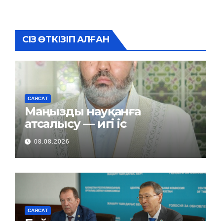
СІЗ ӨТКІЗІП АЛҒАН
САЯСАТ
Маңызды науқанға
атсалысу — игі іс
08.08.2026
САЯСАТ