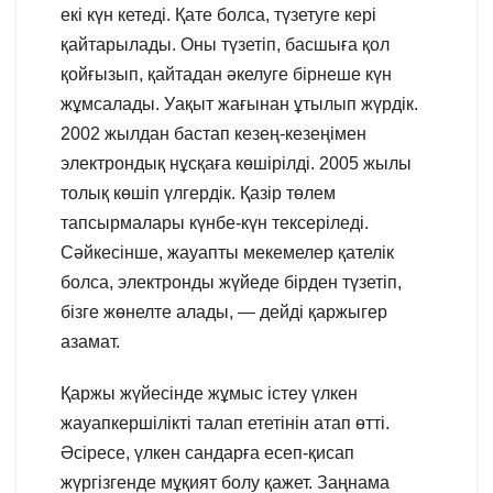
екі күн кетеді. Қате болса, түзетуге кері
қайтарылады. Оны түзетіп, басшыға қол
қойғызып, қайтадан әкелуге бірнеше күн
жұмсалады. Уақыт жағынан ұтылып жүрдік.
2002 жылдан бастап кезең-кезеңімен
электрондық нұсқаға көшірілді. 2005 жылы
толық көшіп үлгердік. Қазір төлем
тапсырмалары күнбе-күн тексеріледі.
Сәйкесінше, жауапты мекемелер қателік
болса, электронды жүйеде бірден түзетіп,
бізге жөнелте алады, — дейді қаржыгер
азамат.
Қаржы жүйесінде жұмыс істеу үлкен
жауапкершілікті талап ететінін атап өтті.
Әсіресе, үлкен сандарға есеп-қисап
жүргізгенде мұқият болу қажет. Заңнама