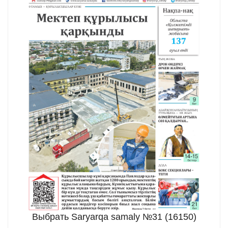
Выбрать Saryarqa samaly №31 (16150)