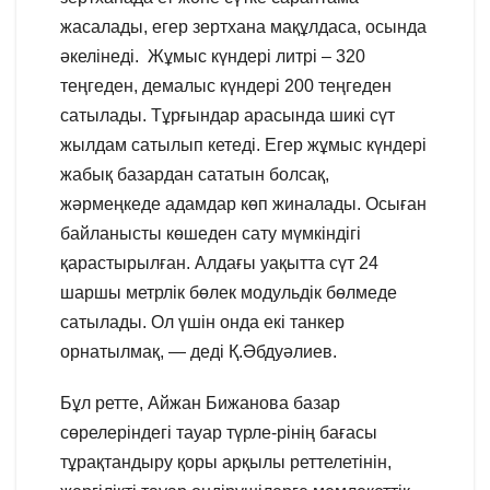
жасалады, егер зертхана мақұлдаса, осында
әкелінеді. Жұмыс күндері литрі – 320
теңгеден, демалыс күндері 200 теңгеден
сатылады. Тұрғындар арасында шикі сүт
жылдам сатылып кетеді. Егер жұмыс күндері
жабық базардан сататын болсақ,
жәрмеңкеде адамдар көп жиналады. Осыған
байланысты көшеден сату мүмкіндігі
қарастырылған. Алдағы уақытта сүт 24
шаршы метрлік бөлек модульдік бөлмеде
сатылады. Ол үшін онда екі танкер
орнатылмақ, — деді Қ.Әбдуәлиев.
Бұл ретте, Айжан Бижанова базар
сөрелеріндегі тауар түрле-рінің бағасы
тұрақтандыру қоры арқылы реттелетінін,