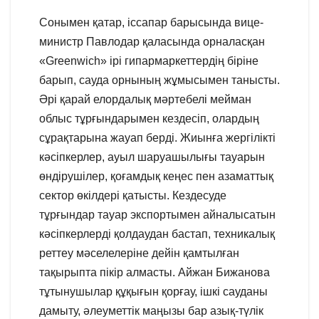
Сонымен қатар, іссапар барысында вице-
министр Павлодар қаласында орналасқан
«Greenwich» ірі гипармаркеттердің біріне
барып, сауда орнының жұмысымен танысты.
Әрі қарай елордалық мәртебелі мейман
облыс тұрғындарымен кездесіп, олардың
сұрақтарына жауап берді. Жиынға жергілікті
кәсіпкерлер, ауыл шаруашылығы тауарын
өндірушілер, қоғамдық кеңес пен азаматтық
сектор өкілдері қатысты. Кездесуде
тұрғындар тауар экспортымен айналысатын
кәсіпкерлерді қолдаудан бастап, техникалық
реттеу мәселелеріне дейін қамтылған
тақырыпта пікір алмасты. Айжан Бижанова
тұтынушылар құқығын қорғау, ішкі сауданы
дамыту, әлеуметтік маңызы бар азық-түлік