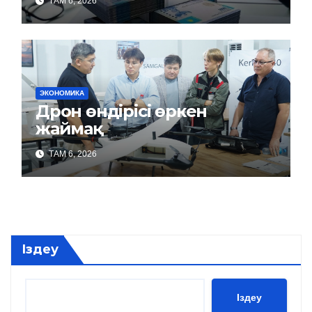
ТАМ 6, 2026
ЭКОНОМИКА
Дрон өндірісі өркен
жаймақ
ТАМ 6, 2026
Іздеу
Іздеу