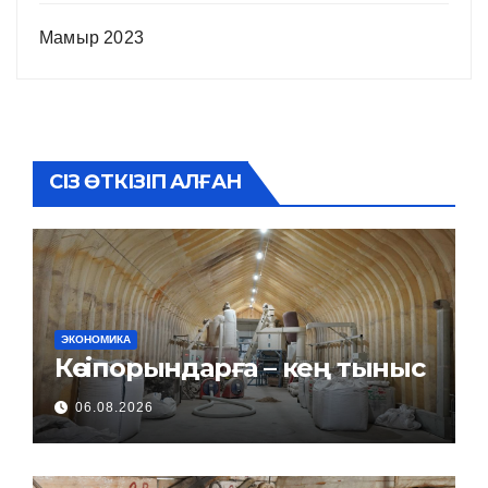
Мамыр 2023
СІЗ ӨТКІЗІП АЛҒАН
ЭКОНОМИКА
Кәсіпорындарға – кең тыныс
06.08.2026