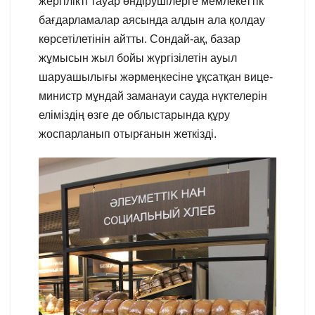
жергілікті тауар өндірушілерге мемлекеттік
бағдарламалар аясында алдын ала қолдау
көрсетілетінін айтты. Сондай-ақ, базар
жұмысын жыл бойы жүргізілетін ауыл
шаруашылығы жәрмеңкесіне ұқсатқан вице-
министр мұндай заманауи сауда нүктелерін
еліміздің өзге де облыстарында құру
жоспарланып отырғанын жеткізді.