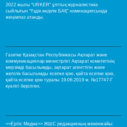
2022 жылы “URKER” ұлттық журналистика
сыйлығын “Үздік өңірлік БАҚ” номинациясында
жеңімпаз атанды.
Газетке Қазақстан Республикасы Ақпарат және
коммуникациялар министрлігі Ақпарат комитетінің
мерзімді басылымды, ақпарат агенттігін және
желілік басылымды есепке қою, қайта есепке қою,
қайта есепке қою туралы 19.06.2019 ж. №17747-Г
куәлігі берілген.
<<Ертіс Медиа>>
ЖШС редакцияның мекенжайы: