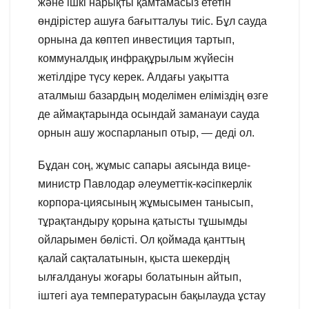
және ішкі нарықты қамтамасыз ететін
өндірістер ашуға бағытталуы тиіс. Бұл сауда
орнына да көптеп инвестиция тартып,
коммуналдық инфрақұрылым жүйесін
жетілдіре түсу керек. Алдағы уақытта
аталмыш базардың моделімен еліміздің өзге
де аймақтарында осындай заманауи сауда
орнын ашу жоспарланып отыр, — деді ол.
Бұдан соң, жұмыс сапары аясында вице-
министр Павлодар әлеуметтік-кәсіпкерлік
корпора-циясының жұмысымен танысып,
тұрақтандыру қорына қатысты тұшымды
ойларымен бөлісті. Ол қоймада қанттың
қалай сақталатынын, қыста шекердің
ылғалдануы жоғары болатынын айтып,
іштегі ауа температурасын бақылауда ұстау