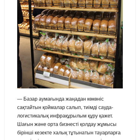
— Базар аумағында жаңадан көкөніс
сақтайтын қоймалар салып, тиімді сауда-
логистикалық инфрақұрылым құру қажет.
Шағын және орта бизнесті қолдау жұмысы
бірінші кезекте халық тұтынатын тауарларға