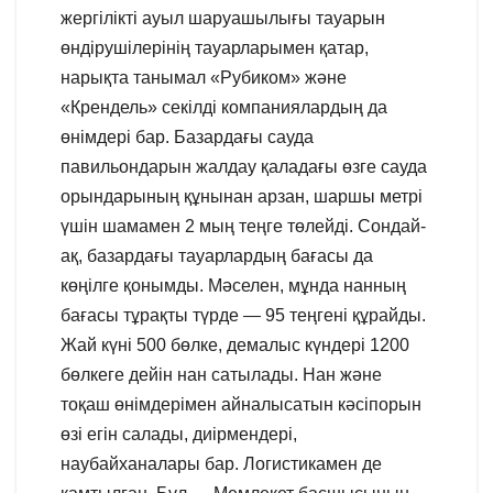
жергілікті ауыл шаруашылығы тауарын
өндірушілерінің тауарларымен қатар,
нарықта танымал «Рубиком» және
«Крендель» секілді компаниялардың да
өнімдері бар. Базардағы сауда
павильондарын жалдау қаладағы өзге сауда
орындарының құнынан арзан, шаршы метрі
үшін шамамен 2 мың теңге төлейді. Сондай-
ақ, базардағы тауарлардың бағасы да
көңілге қонымды. Мәселен, мұнда нанның
бағасы тұрақты түрде — 95 теңгені құрайды.
Жай күні 500 бөлке, демалыс күндері 1200
бөлкеге дейін нан сатылады. Нан және
тоқаш өнімдерімен айналысатын кәсіпорын
өзі егін салады, диірмендері,
наубайханалары бар. Логистикамен де