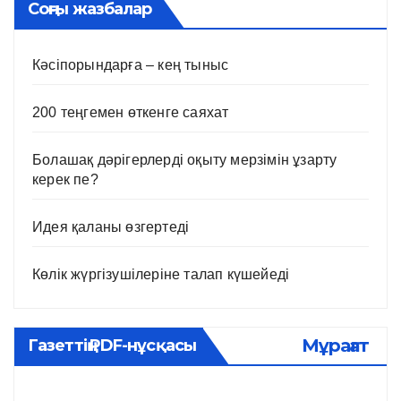
Соңғы жазбалар
Кәсіпорындарға – кең тыныс
200 теңгемен өткенге саяхат
Болашақ дәрігерлерді оқыту мерзімін ұзарту
керек пе?
Идея қаланы өзгертеді
Көлік жүргізушілеріне талап күшейеді
Мұрағат
Газеттің PDF-нұсқасы