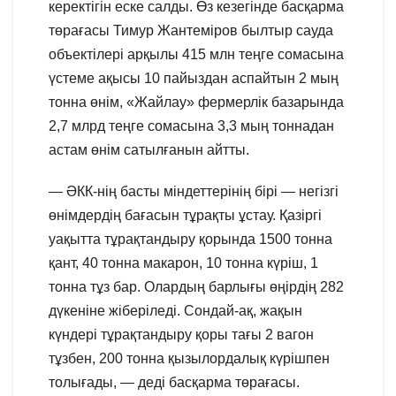
керектігін еске салды. Өз кезегінде басқарма
төрағасы Тимур Жантеміров былтыр сауда
объектілері арқылы 415 млн теңге сомасына
үстеме ақысы 10 пайыздан аспайтын 2 мың
тонна өнім, «Жайлау» фермерлік базарында
2,7 млрд теңге сомасына 3,3 мың тоннадан
астам өнім сатылғанын айтты.
— ӘКК-нің басты міндеттерінің бірі — негізгі
өнімдердің бағасын тұрақты ұстау. Қазіргі
уақытта тұрақтандыру қорында 1500 тонна
қант, 40 тонна макарон, 10 тонна күріш, 1
тонна тұз бар. Олардың барлығы өңірдің 282
дүкеніне жіберіледі. Сондай-ақ, жақын
күндері тұрақтандыру қоры тағы 2 вагон
тұзбен, 200 тонна қызылордалық күрішпен
толығады, — деді басқарма төрағасы.