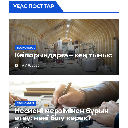
ҰҚСАС ПОСТТАР
ЭКОНОМИКА
Кәсіпорындарға – кең тыныс
ТАМ 6, 2026
ЭКОНОМИКА
Несиені мерзімінен бұрын
өтеу: нені білу керек?