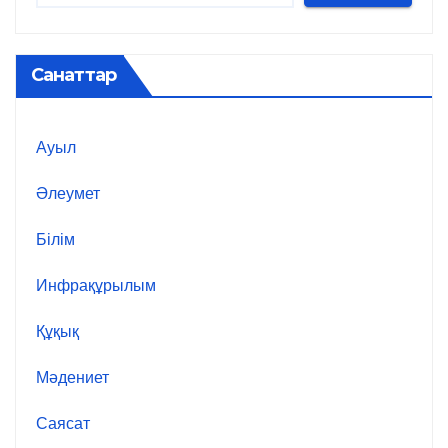
Санаттар
Ауыл
Әлеумет
Білім
Инфрақұрылым
Құқық
Мәдениет
Саясат