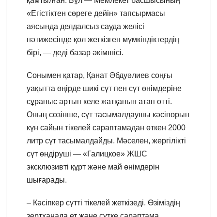
қамтылған. Бұл — Мемлекет басшысының
«Егістіктен сөреге дейін» тапсырмасы
аясында делдалсыз сауда желісі
нәтижесінде қол жеткізген мүмкіндіктердің
бірі, — деді базар әкімшісі.
Сонымен қатар, Қанат Әбдуәлиев соңғы
уақытта өңірде шикі сүт пен сүт өнімдеріне
сұраныс артып келе жатқанын атап өтті.
Оның сөзінше, сүт тасымалдаушы кәсіпорын
күн сайын тікелей сараптамадан өткен 2000
литр сүт тасымалдайды. Мәселен, жергілікті
сүт өндіруші — «Галицкое» ЖШС
эксклюзивті құрт және май өнімдерін
шығарады.
– Кәсіпкер сүтті тікелей жеткізеді. Өзіміздің
зертханада ет және сүтке сараптама