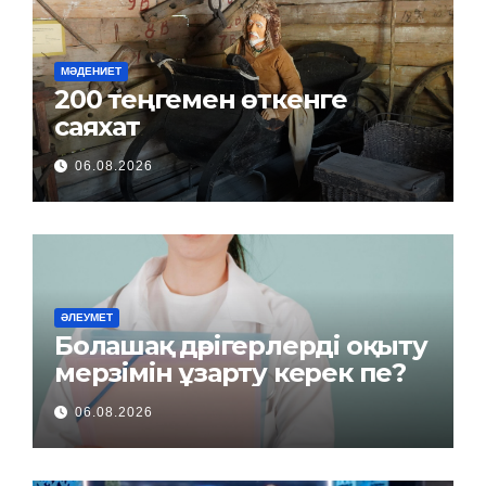
МӘДЕНИЕТ
200 теңгемен өткенге
саяхат
06.08.2026
ӘЛЕУМЕТ
Болашақ дәрігерлерді оқыту
мерзімін ұзарту керек пе?
06.08.2026