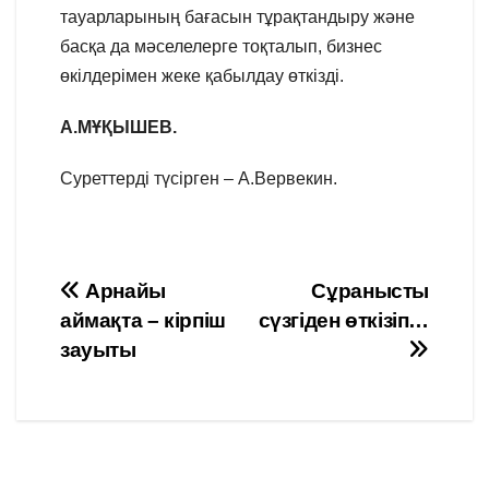
тауарларының бағасын тұрақтандыру және
басқа да мәселелерге тоқталып, бизнес
өкілдерімен жеке қабылдау өткізді.
А.МҰҚЫШЕВ.
Суреттерді түсірген – А.Вервекин.
Навигация
Арнайы
Сұранысты
аймақта – кірпіш
сүзгіден өткізіп…
по
зауыты
записям