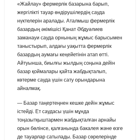
«Жайлау» фермерлік базарына барып,
жергілікті тауар өндірушілердің сауда
нүктелерін аралады. Аталмыш фермерлік
базардың әкімішісі Қанат Әбдуәлиев
заманауи сауда орнының жұмыс барысымен
таныстырып, алдағы уақытта фермерлік
базардың аумағы кеңейетінін атап өтті.
Айтуынша, биылғы жылдың соңына дейін
базар қоймалары қайта жабдықталып,
көтерме сауда үшін сату орындарына
айналмақ.
— Базар таңертеңнен кешке дейін жұмыс
істейді. Ет саудасы үшін мұнда
тоңазытқыштармен жабдықталған арнайы
орын бөлінсе, қалғанында бакалея және өзге
де тауарлар сатылады. Базар сөрелерінде