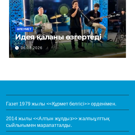
ӘЛЕУМЕТ
Идея қаланы өзгертеді
06.08.2026
Газет 1979 жылы <<Құрмет белгісі>> орденімен.
2014 жылы <<Алтын жұлдыз>> жалпыұлттық
сыйлығымен марапатталды.