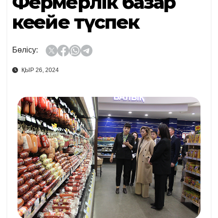
Фермерлік базар
кеңейе түспек
Бөлісу:
ҚЫР 26, 2024