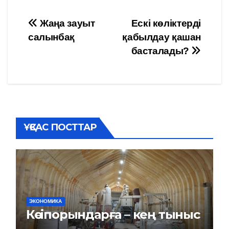
Навигация
Жаңа зауыт
Ескі көліктерді
салынбақ
қабылдау қашан
по
басталады?
записям
ҰҚСАС ПОСТТАР
ЭКОНОМИКА
Кәсіпорындарға – кең тыныс