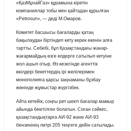
«ҚазМұнайГаз» құрамына кіретін
компаниялар тобы мен қайтадан құрылған
«Petrosun», — деді М.Омаров.
Комитет басшысы бағаларды қатаң
бақылаудан біртіндеп кету керек екенін алға
тартты. Себебі, бұл Қазақстандағы жанар-
жағармайдың өзге елдерге сатылып кетуіне
жол ашып отыр. Өз кезегінде агенттік
өкілдері бекеттердің ірі желілерімен
монополияға қарсы заңнаманы бұзбау
жөнінде жұмыстар жүргізбек.
Айта кетейік, соңғы рет шекті бағалар мамыр
айында бекітілген болатын. Соған сәйкес,
қазақстандықтарға АИ-92 және АИ-93
бензинінің литрі 205 теңгеге дейін сатылады.