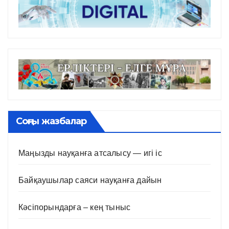
Соңғы жазбалар
Маңызды науқанға атсалысу — игі іс
Байқаушылар саяси науқанға дайын
Кәсіпорындарға – кең тыныс