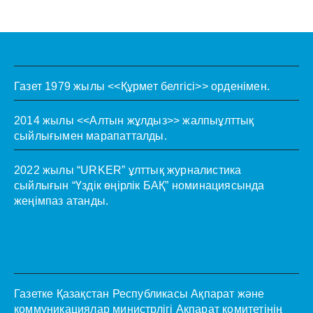
Газет 1979 жылы <<Құрмет белгісі>> орденімен.
2014 жылы <<Алтын жұлдыз>> жалпыұлттық
сыйлығымен марапатталды.
2022 жылы “URKER” ұлттық журналистика
сыйлығын “Үздік өңірлік БАҚ” номинациясында
жеңімпаз атанды.
Газетке Қазақстан Республикасы Ақпарат және
коммуникациялар министрлігі Ақпарат комитетінің