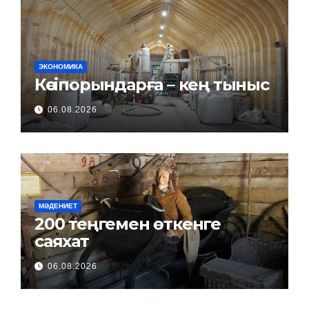
ЭКОНОМИКА
Кәсіпорындарға – кең тыныс
06.08.2026
МӘДЕНИЕТ
200 теңгемен өткенге
саяхат
06.08.2026