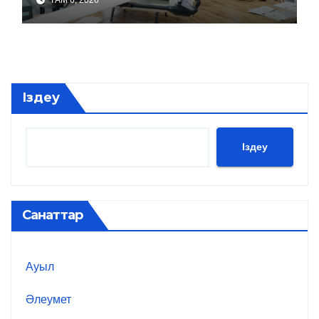
Іздеу
Іздеу
Санаттар
Ауыл
Әлеумет