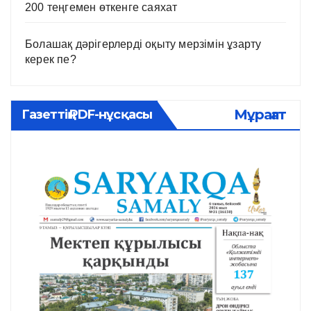
200 теңгемен өткенге саяхат
Болашақ дәрігерлерді оқыту мерзімін ұзарту
керек пе?
Мұрағат
Газеттің PDF-нұсқасы