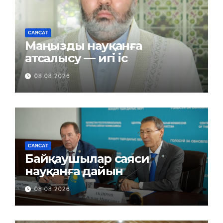
САЯСАТ
Маңызды науқанға
атсалысу — игі іс
08.08.2026
САЯСАТ
Байқаушылар саяси
науқанға дайын
08.08.2026