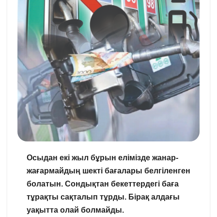
Осыдан екі жыл бұрын елімізде жанар-
жағармайдың шекті бағалары белгіленген
болатын. Сондықтан бекеттердегі баға
тұрақты сақталып тұрды. Бірақ алдағы
уақытта олай болмайды.