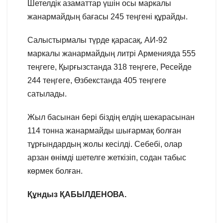
Шетелдік азаматтар үшін осы маркалы
жанармайдың бағасы 245 теңгені құрайды.
Салыстырмалы түрде қарасақ, АИ-92
маркалы жанармайдың литрі Арменияда 555
теңгеге, Қырғызстанда 318 теңгеге, Ресейде
244 теңгеге, Өзбекстанда 405 теңгеге
сатылады.
Жыл басынан бері біздің елдің шекарасынан
114 тонна жанармайды шығармақ болған
тұрғындардың жолы кесілді. Себебі, олар
арзан өнімді шетелге жеткізіп, содан табыс
көрмек болған.
Құндыз ҚАБЫЛДЕНОВА.