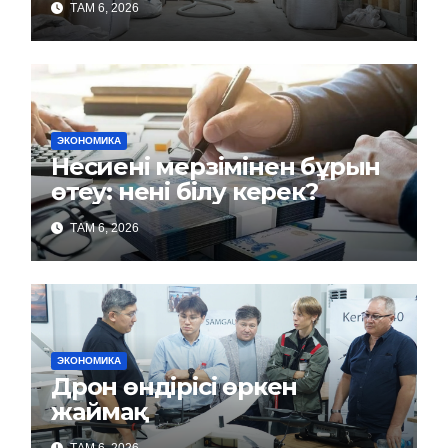
ТАМ 6, 2026
ЭКОНОМИКА
Несиені мерзімінен бұрын
өтеу: нені білу керек?
ТАМ 6, 2026
ЭКОНОМИКА
Дрон өндірісі өркен
жаймақ
ТАМ 6, 2026