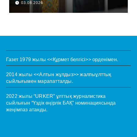
03.08.2026
Газет 1979 жылы <<Құрмет белгісі>> орденімен.
2014 жылы <<Алтын жұлдыз>> жалпыұлттық
сыйлығымен марапатталды.
2022 жылы “URKER” ұлттық журналистика
сыйлығын “Үздік өңірлік БАҚ” номинациясында
жеңімпаз атанды.