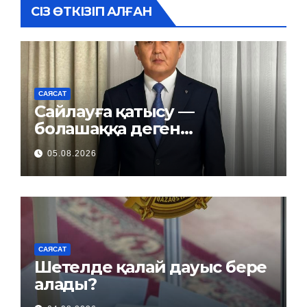
СІЗ ӨТКІЗІП АЛҒАН
САЯСАТ
Сайлауға қатысу —
болашаққа деген
жауапкершілік
05.08.2026
САЯСАТ
Шетелде қалай дауыс бере
алады?