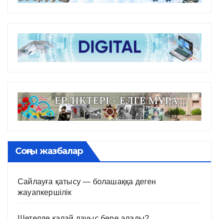
Соңғы жазбалар
Сайлауға қатысу — болашаққа деген
жауапкершілік
Шетелде қалай дауыс бере алады?