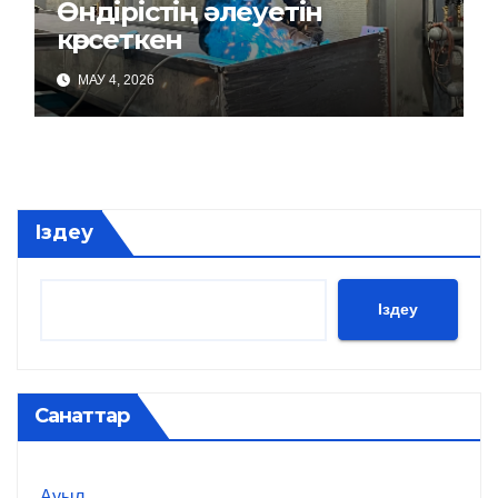
Өндірістің әлеуетін
көрсеткен
МАУ 4, 2026
Іздеу
Іздеу
Санаттар
Ауыл