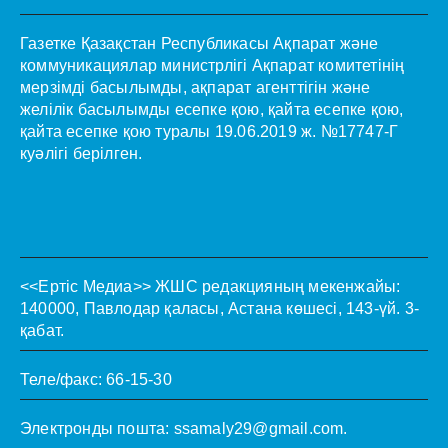
Газетке Қазақстан Республикасы Ақпарат және
коммуникациялар министрлігі Ақпарат комитетінің
мерзімді басылымды, ақпарат агенттігін және
желілік басылымды есепке қою, қайта есепке қою,
қайта есепке қою туралы 19.06.2019 ж. №17747-Г
куәлігі берілген.
<<Ертіс Медиа>>
ЖШС редакцияның мекенжайы:
140000, Павлодар қаласы, Астана көшесі, 143-үй. 3-
қабат.
Теле/факс: 66-15-30
Электронды пошта:
ssamaly29@gmail.com
.