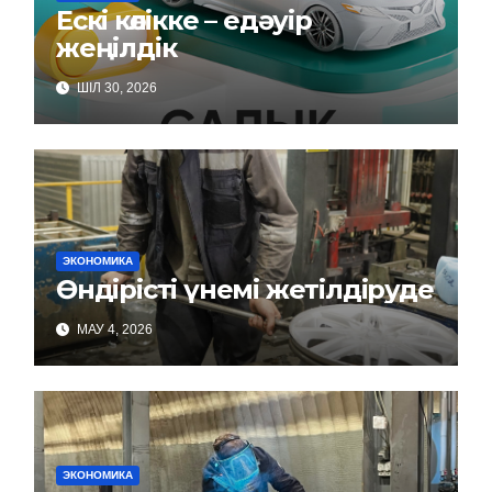
Ескі көлікке – едәуір
жеңілдік
ШІЛ 30, 2026
ЭКОНОМИКА
Өндірісті үнемі жетілдіруде
МАУ 4, 2026
ЭКОНОМИКА