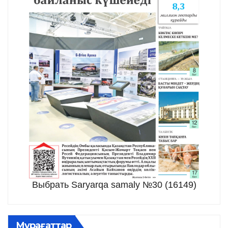
Выбрать Saryarqa samaly №30 (16149)
Мұрағаттар