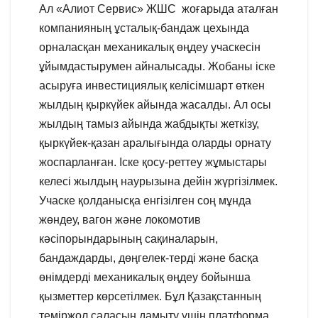
Ал «Алиот Сервис» ЖШС жоғарыда аталған
компанияның ұсталық-бандаж цехында
орналасқан механикалық өңдеу учаскесін
ұйымдастырумен айналысады. Жобаны іске
асыруға инвестициялық келісімшарт өткен
жылдың қыркүйек айында жасалды. Ал осы
жылдың тамыз айында жабдықты жеткізу,
қыркүйек-қазан аралығында оларды орнату
жоспарланған. Іске қосу-реттеу жұмыстары
келесі жылдың наурызына дейін жүргізілмек.
Учаске қолданысқа енгізілген соң мұнда
жөндеу, вагон және локомотив
кәсіпорындарының сақиналарын,
бандаждарды, дөңгелек-терді және басқа
өнімдерді механикалық өңдеу бойынша
қызметтер көрсетілмек. Бұл Қазақстанның
теміржол саласын дамыту үшін платформа