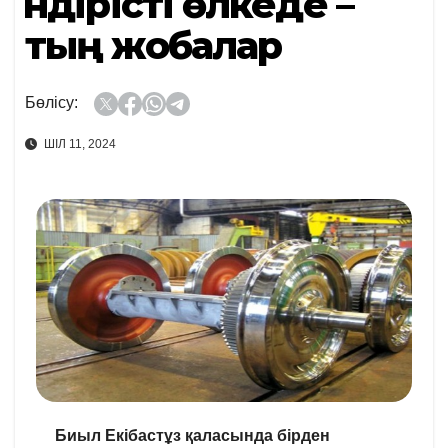
Өндірісті өлкеде –
тың жобалар
Бөлісу:
ШІЛ 11, 2024
Биыл Екібастұз қаласында бірден