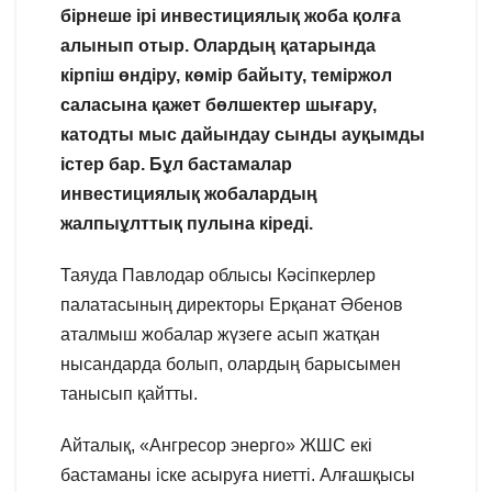
бірнеше ірі инвестициялық жоба қолға
алынып отыр. Олардың қатарында
кірпіш өндіру, көмір байыту, теміржол
саласына қажет бөлшектер шығару,
катодты мыс дайындау сынды ауқымды
істер бар. Бұл бастамалар
инвестициялық жобалардың
жалпыұлттық пулына кіреді.
Таяуда Павлодар облысы Кәсіпкерлер
палатасының директоры Ерқанат Әбенов
аталмыш жобалар жүзеге асып жатқан
нысандарда болып, олардың барысымен
танысып қайтты.
Айталық, «Ангресор энерго» ЖШС екі
бастаманы іске асыруға ниетті. Алғашқысы