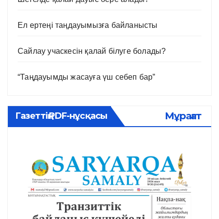
Ел ертеңі таңдауымызға байланысты
Сайлау учаскесін қалай білуге болады?
“Таңдауымды жасауға үш себеп бар”
Мұрағат
Газеттің PDF-нұсқасы