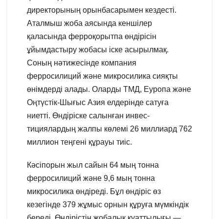
директорының орынбасарымен кездесті.
Аталмыш жоба аясында кеншілер
қаласында ферроқорытпа өндірісін
ұйымдастыру жобасы іске асырылмақ.
Соның нәтижесінде компания
ферросилиций және микросилика сияқты
өнімдерді алады. Оларды ТМД, Еуропа және
Оңтүстік-Шығыс Азия елдерінде сатуға
ниетті. Өндіріске салынған инвес-
тициялардың жалпы көлемі 26 миллиард 762
миллион теңгені құрауы тиіс.
Кәсіпорын жыл сайын 64 мың тонна
ферросилиций және 9,6 мың тонна
микросилика өндіреді. Бұл өндіріс өз
кезегінде 379 жұмыс орнын құруға мүмкіндік
береді. Өндірістің жобалық қуаттылығы —