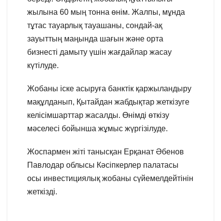
жылына 60 мың тонна өнім. Жалпы, мұнда
тұтас тауарлық тауашаны, сондай-ақ
зауыттың маңында шағын және орта
бизнесті дамыту үшін жағдайлар жасау
күтілуде.
Жобаны іске асыруға банктік қаржыландыру
мақұлданып, Қытайдан жабдықтар жеткізуге
келісімшарттар жасалды. Өнімді өткізу
мәселесі бойынша жұмыс жүргізілуде.
Жоспармен жіті танысқан Ерқанат Әбенов
Павлодар облысы Кәсіпкерлер палатасы
осы инвестициялық жобаны сүйемелдейтінін
жеткізді.