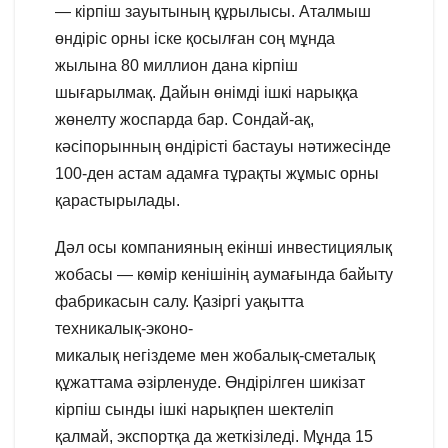
— кірпіш зауытының құрылысы. Аталмыш
өндіріс орны іске қосылған соң мұнда
жылына 80 миллион дана кірпіш
шығарылмақ. Дайын өнімді ішкі нарыққа
жөнелту жоспарда бар. Сондай-ақ,
кәсіпорынның өндірісті бастауы нәтижесінде
100-ден астам адамға тұрақты жұмыс орны
қарастырылады.
Дәл осы компанияның екінші инвестициялық
жобасы — көмір кенішінің аумағында байыту
фабрикасын салу. Қазіргі уақытта
техникалық-эконо-
микалық негіздеме мен жобалық-сметалық
құжаттама әзірленуде. Өндірілген шикізат
кірпіш сынды ішкі нарықпен шектеліп
қалмай, экспортқа да жеткізіледі. Мұнда 15