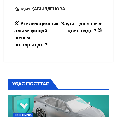
Құндыз ҚАБЫЛДЕНОВА.
Навигация
Утилизациялық
Зауыт қашан іске
алым: қандай
қосылады?
по
шешім
записям
шығарылды?
ҰҚСАС ПОСТТАР
ЭКОНОМИКА