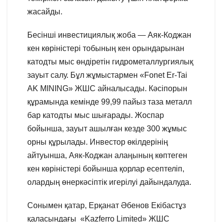
жасайды.
Бесінші инвестициялық жоба — Аяк-Коджан
кен көріністері тобының кен орындарынан
катодты мыс өндіретін гидрометаллургиялық
зауыт салу. Бұл жұмыстармен «Fonet Er-Tai
AK MINING» ЖШС айналысады. Кәсіпорын
құрамында кемінде 99,99 пайыз таза металл
бар катодты мыс шығарады. Жоспар
бойынша, зауыт ашылған кезде 300 жұмыс
орны құрылады. Инвестор өкілдерінің
айтуынша, Аяк-Коджан алаңының көптеген
кен көріністері бойынша қорлар есептеліп,
олардың өнеркәсіптік игерілуі дайындалуда.
Сонымен қатар, Ерқанат Әбенов Екібастұз
қаласындағы «Kazferro Limited» ЖШС