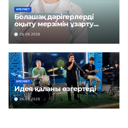
ӘЛЕУМЕТ
Болашақ дәрігерлерді
оқыту мерзімін ұзарту
керек пе?
06.08.2026
ӘЛЕУМЕТ
Идея қаланы өзгертеді
06.08.2026