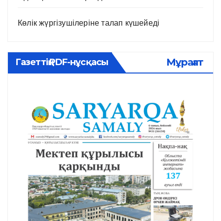
Көлік жүргізушілеріне талап күшейеді
Мұрағат
Газеттің PDF-нұсқасы