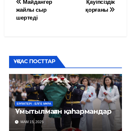
Навигация
Майдангер
Қауіпсіздік
жайлы сыр
қорғаны
по
шертеді
записям
ҰҚСАС ПОСТТАР
ЕРЛІКТЕРІ - ЕЛГЕ МҰРА
Ұмытылмаған қаһармандар
МАМ 15, 2025