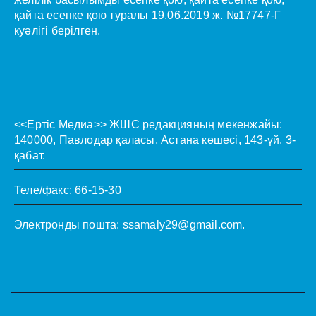
қайта есепке қою туралы 19.06.2019 ж. №17747-Г
куәлігі берілген.
<<Ертіс Медиа>>
ЖШС редакцияның мекенжайы:
140000, Павлодар қаласы, Астана көшесі, 143-үй. 3-
қабат.
Теле/факс: 66-15-30
Электронды пошта:
ssamaly29@gmail.com
.