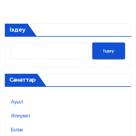
Іздеу
Іздеу
Санаттар
Ауыл
Әлеумет
Білім