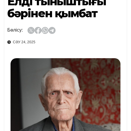
Елдің тыныштығы
бәрінен қымбат
Бөлісу:
СӘУ 24, 2025