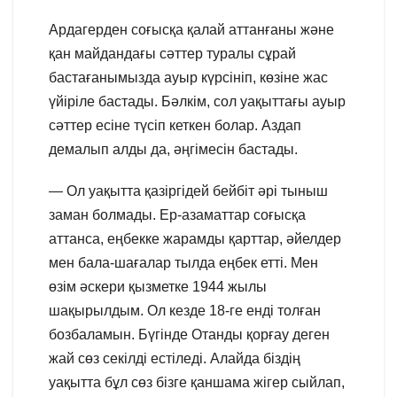
Ардагерден соғысқа қалай аттанғаны және
қан майдандағы сәттер туралы сұрай
бастағанымызда ауыр күрсініп, көзіне жас
үйіріле бастады. Бәлкім, сол уақыттағы ауыр
сәттер есіне түсіп кеткен болар. Аздап
демалып алды да, әңгімесін бастады.
— Ол уақытта қазіргідей бейбіт әрі тыныш
заман болмады. Ер-азаматтар соғысқа
аттанса, еңбекке жарамды қарттар, әйелдер
мен бала-шағалар тылда еңбек етті. Мен
өзім әскери қызметке 1944 жылы
шақырылдым. Ол кезде 18-ге енді толған
бозбаламын. Бүгінде Отанды қорғау деген
жай сөз секілді естіледі. Алайда біздің
уақытта бұл сөз бізге қаншама жігер сыйлап,