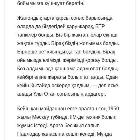
бойымызға күш-қуат беретін.
Жапондықтарға қарсы соғыс барысында
оларда да біздегідей қару-жарақ, БТР
танкілер болды. Біз бір жақтан, олар екінші
жақтан тұрды. Бірақ біздің жолымыз болды.
Бірнеше рет қиындыққа тап болдық. Бірақ
ойымызда елімізді, жерімізді қорғау болды.
Көз алдымызда қаншама адам опат болды,
кейбірі еліне жаралы болып аттанды. Одан
кейін Қытайда әскерде қалдым, — деп еске
алады Ұлы Отан соғысының ардагері.
Кейін қан майданнан елге оралған соң 1950
жылы Мәскеу түбінде, ІІМ-де техник болып
жұмыс істеді. Араға бес жыл салып
Павлодар қаласына көшіп келеді. Мұнда