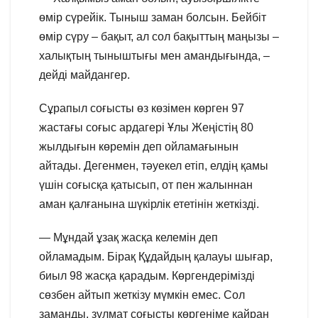
өмір сүрейік. Тыныш заман болсын. Бейбіт
өмір сүру – бақыт, ал сол бақыттың маңызы –
халықтың тыныштығы мен амандығында, –
дейді майдангер.
Сұрапыл соғысты өз көзімен көрген 97
жастағы соғыс ардагері Ұлы Жеңістің 80
жылдығын көремін деп ойламағынын
айтады. Дегенмен, тәуекел етіп, елдің қамы
үшін соғысқа қатысып, от пен жалыннан
аман қалғанына шүкірлік ететінін жеткізді.
— Мұндай ұзақ жасқа келемін деп
ойламадым. Бірақ Құдайдың қалауы шығар,
биыл 98 жасқа қарадым. Көргендерімізді
сөзбен айтып жеткізу мүмкін емес. Сол
заманды, зұлмат соғысты көргеніме қайран