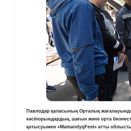
Павлодар қаласының Орталық жағалауынд
кәсіпорындардың, шағын және орта бизнесті
қатысуымен «MamandyqFest» атты облыстық