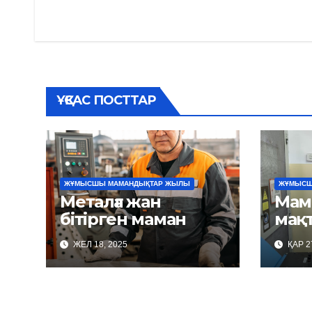
по
записям
ҰҚСАС ПОСТТАР
ЖҰМЫСШЫ МАМАНДЫҚТАР ЖЫЛЫ
ЖҰМЫСШ
Металға жан
Мам
бітірген маман
мақ
ЖЕЛ 18, 2025
ҚАР 2