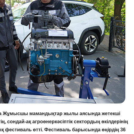
а Жұмысшы мамандықтар жылы аясында жетекші
ң, сондай-ақ агроөнеркәсіптік сектордың өкілдерінің
 фестиваль өтті. Фестиваль барысында өңірдің 36