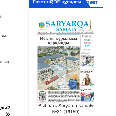
Мұрағат
Газеттің PDF-нұсқасы
і.
сшы
рының
Выбрать Saryarqa samaly
ады?
№31 (16150)