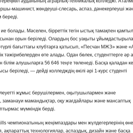
 Тереңкөл ауданының аграрлық-техникалық колледжі. Атал
оршы-машинист, жөндеуші-слесарь, аспаз, дәнекерлеуші жә
 береді.
 ие болады. Мәселен, бірреттік тегін ыстық тамақпен қамты
асынан орын беріледі. Олардың бос уақыты ұйымдастырыл
ртүрлі бағыттағы клубтарға қатысып, «Песчан МЖЗ» және «
ік тәжірибелерден өте алады. Одан бөлек, студенттерге әр 
 білім алушыларға 56 646 теңге төленеді. Басқа қаладан к
ы беріледі, — дейді колледждің өкілі әрі 1-курс студенті
леуетті жұмыс берушілермен, оқытушылармен және
а, заманауи мамандықтар, оқу жағдайлары және мансаптық
птырмас мүмкіндік берді.
ills чемпионатының жеңімпаздары мен жүлдегерлерінің өн
, ақпараттық технологиялар, аспаздық, дизайн және басқа