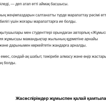
іледі, — деп атап өтті аймақ басшысы.
ның жеңімпаздарын салтанатты түрде марапаттау рәсімі өтт
ібилігі үшін жоғары марапаттарға ие болды.
ң оқытушылары мен студенттері орындаған авторлық «Жұмы
ия жұмысшы мамандықтар жылының құрметіне арнайы
 және дарынымен көркейтетін жандарға арналды.
 емес, сондай-ақ шабыт, тәжірибе алмасу және өңір жаста
аң болды.
Жасөспірімдер жұмыспен қалай қамтыл