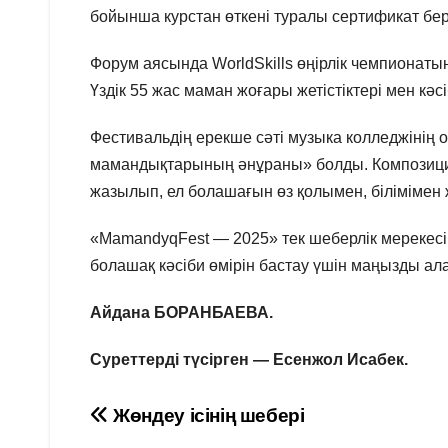
бойынша курстан өткені туралы сертификат бер
Форум аясында WorldSkills өңірлік чемпионаты
Үздік 55 жас маман жоғары жетістіктері мен кәс
Фестивальдің ерекше сәті музыка колледжіні
мамандықтарының әнұраны» болды. Композиц
жазылып, ел болашағын өз қолымен, білімімен
«MamandyqFest — 2025» тек шеберлік мерекесі
болашақ кәсіби өмірін бастау үшін маңызды ал
Айдана БОРАНБАЕВА.
Суреттерді түсірген — Есенжол Исабек.
Навигация
Жөндеу ісінің шебері