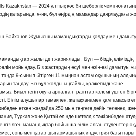
lls Kazakhstan — 2024 ұлттық кәсіби шеберлік чемпионаты
рдің қатарында, яғни, бұл өңірдің мамандар даярлаудағы ж
айын Байханов Жұмысшы мамандықтарды қолдау мен дамыт
андықтар жылы деп жариялады. Бұл — біздің еліміздің
өлін мойындау. Біз жастардың өсуі мен өзін-өзі дамытуы ү
і таңда 9-сынып бітірген 11 мыңнан астам оқушының алдын
рын таңдау. Біз бұл жолды ыңғайлы, қолжетімді және
амыз. Биыл тегін оқуға арналған гранттар көлемі үштен бірг
сті. Білім алушылар тамақпен, жатақханамен қамтамасыз ет
ірибеден өткен жағдайда 250 мың теңгеге дейін төленеді жә
рмания, Түркия және Қытай елінде шетелдік тәжірибеден өтуд
гізілген мамандықтар бойынша білім алған студенттер оқ
на емес, сонымен қатар шығармашылық индустрия бағыттары