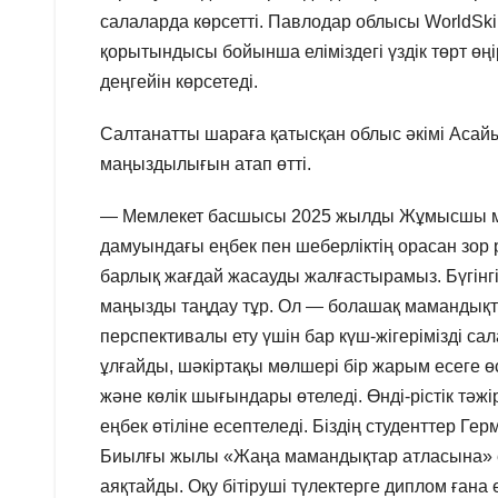
салаларда көрсетті. Павлодар облысы WorldSki
қорытындысы бойынша еліміздегі үздік төрт өңі
деңгейін көрсетеді.
Салтанатты шараға қатысқан облыс әкімі Ас
маңыздылығын атап өтті.
— Мемлекет басшысы 2025 жылды Жұмысшы мам
дамуындағы еңбек пен шеберліктің орасан зор р
барлық жағдай жасауды жалғастырамыз. Бүгінг
маңызды таңдау тұр. Ол — болашақ мамандықта
перспективалы ету үшін бар күш-жігерімізді сал
ұлғайды, шәкіртақы мөлшері бір жарым есеге ө
және көлік шығындары өтеледі. Өнді-рістік тәж
еңбек өтіліне есептеледі. Біздің студенттер Ге
Биылғы жылы «Жаңа мамандықтар атласына» ен
аяқтайды. Оқу бітіруші түлектерге диплом ға