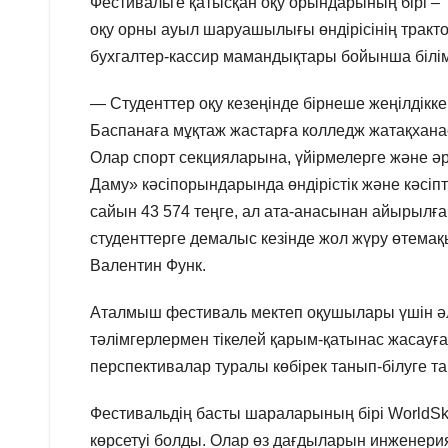
Фестивальге қатысқан оқу орындарының бірі –
оқу орны ауыл шаруашылығы өндірісінің тракт
бухгалтер-кассир мамандықтары бойынша білім
— Студенттер оқу кезеңінде бірнеше жеңілдікке
Баспанаға мұқтаж жастарға колледж жатақхан
Олар спорт секцияларына, үйірмелерге және ә
Даму» кәсіпорындарында өндірістік және кәсіпт
сайын 43 574 теңге, ал ата-анасынан айырылған
студенттерге демалыс кезінде жол жүру өтемақыс
Валентин Функ.
Аталмыш фестиваль мектеп оқушылары үшін ә
тәлімгерлермен тікелей қарым-қатынас жасауғ
перспективалар туралы көбірек танып-білуге та
Фестивальдің басты шараларының бірі WorldSk
көрсетуі болды. Олар өз дағдыларын инженерия