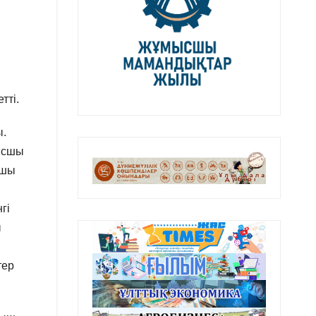
тті.
ы.
мысшы
қшы
гі
ы
тер