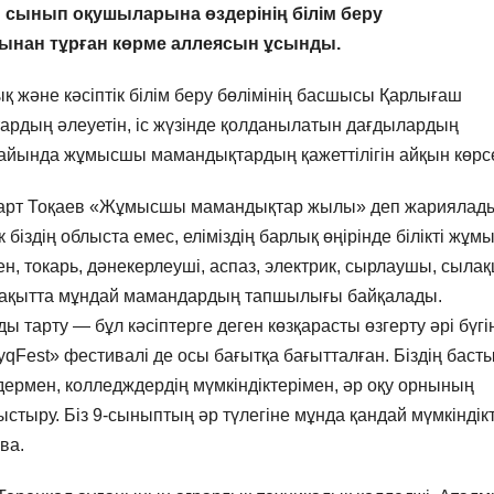
 сынып оқушыларына өздерінің білім беру
рынан тұрған көрме аллеясын ұсынды.
 және кәсіптік білім беру бөлімінің басшысы Қарлығаш
дың әлеуетін, іс жүзінде қолданылатын дағдылардың
ғдайында жұмысшы мамандықтардың қажеттілігін айқын көрсе
рт Тоқаев «Жұмысшы мамандықтар жылы» деп жариялад
к біздің облыста емес, еліміздің барлық өңірінде білікті жұ
, токарь, дәнекерлеуші, аспаз, электрик, сырлаушы, сыла
гі уақытта мұндай мамандардың тапшылығы байқалады.
рту — бұл кәсіптерге деген көзқарасты өзгерту әрі бүгін
yqFest» фестивалі де осы бағытқа бағытталған. Біздің баст
ермен, колледждердің мүмкіндіктерімен, әр оқу орнының
тыру. Біз 9-сыныптың әр түлегіне мұнда қандай мүмкіндік
ва.