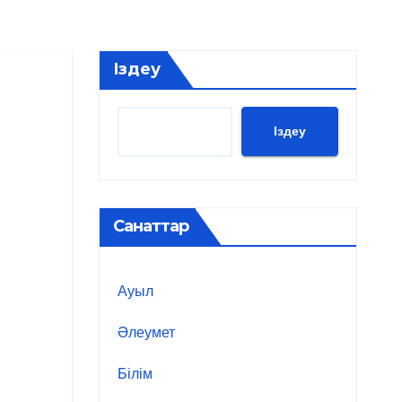
Іздеу
Іздеу
Санаттар
Ауыл
Әлеумет
Білім