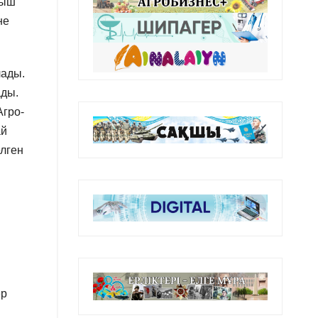
мыш
не
лады.
ады.
Агро-
ай
елген
ер