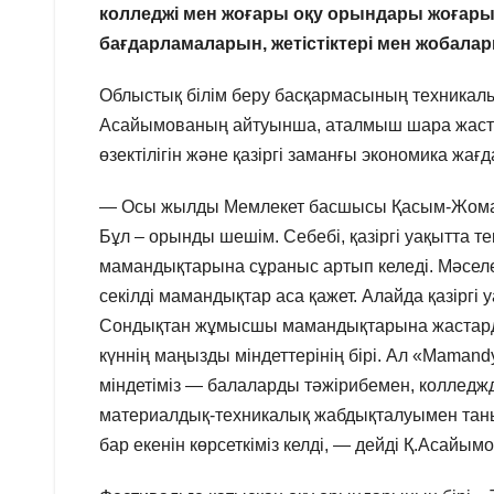
колледжі мен жоғары оқу орындары жоғары
бағдарламаларын, жетістіктері мен жобала
Облыстық білім беру басқармасының техникалық
Асайымованың айтуынша, аталмыш шара жастар
өзектілігін және қазіргі заманғы экономика жа
— Осы жылды Мемлекет басшысы Қасым-Жома
Бұл – орынды шешім. Себебі, қазіргі уақытта те
мамандықтарына сұраныс артып келеді. Мәселен
секілді мамандықтар аса қажет. Алайда қазір
Сондықтан жұмысшы мамандықтарына жастарды та
күннің маңызды міндеттерінің бірі. Ал «Mamand
міндетіміз — балаларды тәжірибемен, колледжд
материалдық-техникалық жабдықталуымен таныс
бар екенін көрсеткіміз келді, — дейді Қ.Асайымо