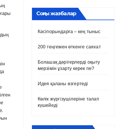
ның
Соңғы жазбалар
оғары
Кәсіпорындарға – кең тыныс
удың
200 теңгемен өткенге саяхат
Болашақ дәрігерлерді оқыту
шін
мерзімін ұзарту керек пе?
да
Идея қаланы өзгертеді
е
ілген
Көлік жүргізушілеріне талап
не
күшейеді
е.
уын