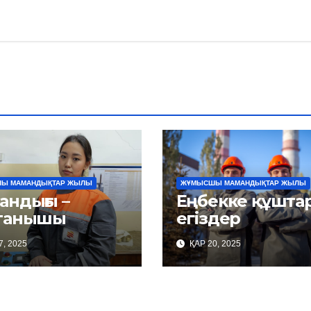
Ы МАМАНДЫҚТАР ЖЫЛЫ
ЖҰМЫСШЫ МАМАНДЫҚТАР ЖЫЛЫ
андығы –
Еңбекке құшта
танышы
егіздер
7, 2025
ҚАР 20, 2025