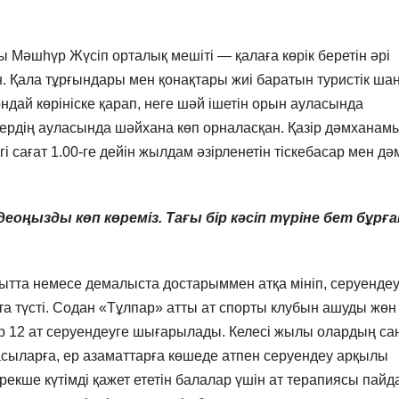
Мәшһүр Жүсіп орталық мешіті — қалаға көрік беретін әрі
. Қала тұрғындары мен қонақтары жиі баратын туристік ша
Сондай көрініске қарап, неге шәй ішетін орын ауласында
тердің ауласында шәйхана көп орналасқан. Қазір дәмханам
нгі сағат 1.00-ге дейін жылдам әзірленетін тіскебасар мен дә
еоңызды көп көреміз. Тағы бір кәсіп түріне бет бұрға
ытта немесе демалыста достарыммен атқа мініп, серуендеу
та түсті. Содан «Тұлпар» атты ат спорты клубын ашуды жөн
азір 12 ат серуендеуге шығарылады. Келесі жылы олардың с
асыларға, ер азаматтарға көшеде атпен серуендеу арқылы
екше күтімді қажет ететін балалар үшін ат терапиясы пай