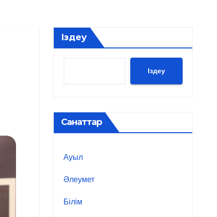
Іздеу
Іздеу
Санаттар
Ауыл
Әлеумет
Білім