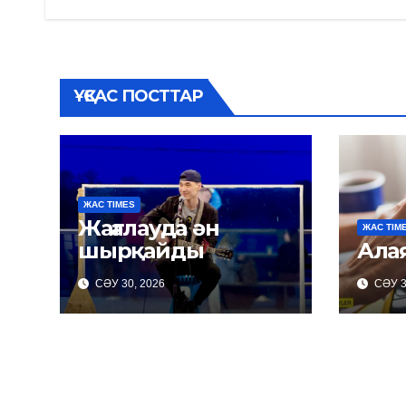
по
записям
ҰҚСАС ПОСТТАР
ЖАС TIMES
Жағалауда ән
ЖАС TIM
шырқайды
Ала
СӘУ 30, 2026
СӘУ 3