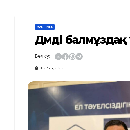
ЖАС TIMES
Дәмді балмұздақ
Бөлісу:
ҚЫР 25, 2025