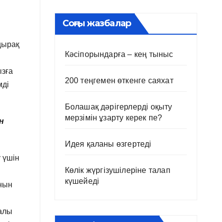
Соңғы жазбалар
ңырақ
Кәсіпорындарға – кең тыныс
ызға
200 теңгемен өткенге саяхат
мді
Болашақ дәрігерлерді оқыту
мерзімін ұзарту керек пе?
н
Идея қаланы өзгертеді
 үшін
Көлік жүргізушілеріне талап
күшейеді
анын
далы