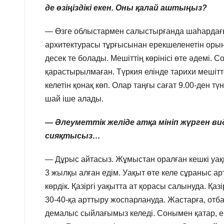
де өзіңіздікі екен. Оны қалай аштыңыз?
— Өзге облыстармен салыстырғанда шаһардағы 
архитектурасы тұрғысынан ерекшеленетін орын
десек те болады. Мешіттің көрінісі өте әдемі. 
қарастырылмаған. Түркия елінде тарихи мешіт
келетін қонақ көп. Олар таңғы сағат 9.00-ден тү
шай іше алады.
— Әлеуметтік желіде атқа мініп жүрген вид
сияқтысыз…
— Дұрыс айтасыз. Жұмыстан оралған кешкі уақ
3 жылқы алған едім. Уақыт өте келе сұраныс ар
көрдік. Қазіргі уақытта ат қорасы салынуда. Қ
30-40-қа арттыру жоспарлануда. Жастарға, отб
демалыс сыйлағымыз келеді. Сонымен қатар, ер