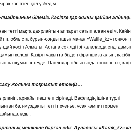
ірақ кәсіптен қол үзбедім.
болмайтынын білеміз. Кәсіпке қар-жыны қайдан алдың
ан тәтті мақта даярлайтын аппарат сатып алған едім. Кейін
Сөйтіп, облыста бұрын-соңды ашылмаған «Waffle_kz» гонконг
ндай кәсіп Алматы, Астана секілді ірі қалаларда енді дамы
 дамып келеді. Қазіргі уақытта бізден франшиза алып, кәсібі
бойынша жұмыс істеуде. Павлодар облысында гонконгтық ваф
 Жасалу жолына тоқталып өтсеңіз…
рленіп, арнайы пеште пісіріледі. Вафлидің ішіне түрлі
ынған бал-мұздақты тәтті печенье, ұсақ кәмпиттермен
 дайындалады.
рталық мешітіне барған едік. Ауладағы «Karak_kz» к