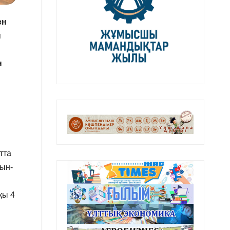
ен
ы
н
тта
зын-
қы 4