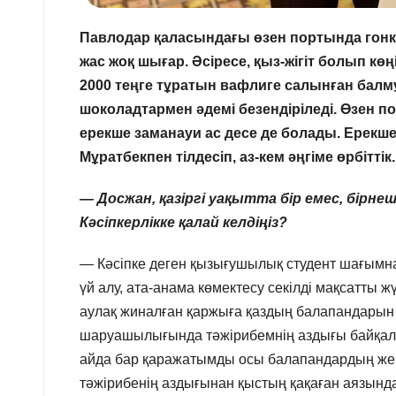
Павлодар қаласындағы өзен портында гонк
жас жоқ шығар. Әсіресе, қыз-жігіт болып көң
2000 теңге тұратын вафлиге салынған балмұз
шоколадтармен әдемі безендіріледі. Өзен 
ерекше заманауи ас десе
де болады. Ерекше
Мұратбекпен тілдесіп, аз-кем әңгіме өрбіттік.
—
Досжан, қазіргі уақытта бір емес, бірн
Кәсіпкерлікке қалай келдіңіз?
— Кәсіпке деген қызығушылық студент шағымнан
үй алу, ата-анама көмектесу секілді мақсатты 
аулақ жиналған қаржыға қаздың балапандарын 
шаруашылығында тәжірибемнің аздығы байқалып 
айда бар қаражатымды осы балапандардың жем-
тәжірибенің аздығынан қыстың қақаған аязынд