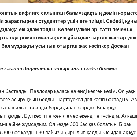
онгтық вафлиге салынған балмұздақтың дәмін көрмег
іл жарастырған студенттер үшін өте тиімді. Себебі, құн
даққа екі адам тояды. Көлемі үлкен әрі тәтті печенье,
портында
романтикалық кеш ұйымдастырған жастар үші
 балмұздақты ұсынып отырған жас кәсіпкер Досжан
еше кәсіпті дөңгелетіп отырғаныңызды білеміз.
 басталды. Павлодар қаласына енді келген кезім. Ол уақы
жүзеге асыру қиын болды. Нартәуекел деп кәсіп бастадым. А
сатып алып, оларды бордақылап өсірдім. Бірақ құс
қалды. Бұл кәсіптің жеңіл емес екендігін түсіндім. Алғаш
шөбіне жұмсадым. Ол кезде 300 бас қаз болатын. Бірақ
а 300 бас қаздың 80 пайызы қырылып қалды. Осыдан-ақ құс