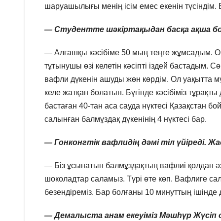
шаруашылығы менің ісім емес екенін түсіндім. Б
—
Студентте шәкіртақы
дан басқа ақша 
— Алғашқы кәсібіме 50 мың теңге жұмсадым. Оғ
тұтынушы өзі келетін кәсіпті іздей бастадым. 
вафли дүкенін ашуды жөн көрдім. Ол уақытта мұ
келе жатқан болатын. Бүгінде кәсібіміз тұрақты
бастаған 40-тан аса сауда нүктесі Қазақстан 
салынған балмұздақ дүкенінің 4 нүктесі бар.
— Гонконгтік вафлидің дәмі тіл үйіреді.
— Біз ұсынатын балмұздақтың вафлиі қолдан әзі
шоколадтар саламыз. Түрі өте көп. Вафлиге сал
безендіреміз. Бар болғаны 10 минуттың ішінде
— Демалыста анам екеуіміз Мәшһүр Жүсіп о