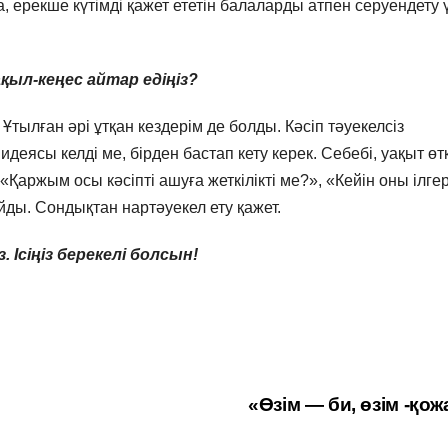
, ерекше күтімді қажет ететін балаларды атпен серуендету 
қыл-кеңес айтар едіңіз?
тылған әрі ұтқан кездерім де болды. Кәсіп тәуекелсіз
идеясы келді ме, бірден бастап кету керек. Себебі, уақыт өт
аржым осы кәсіпті ашуға жеткілікті ме?», «Кейін оны ілгер
ды. Сондықтан нартәуекел ету қажет.
. Ісіңіз берекелі болсын!
«Өзім — би, өзім -қо