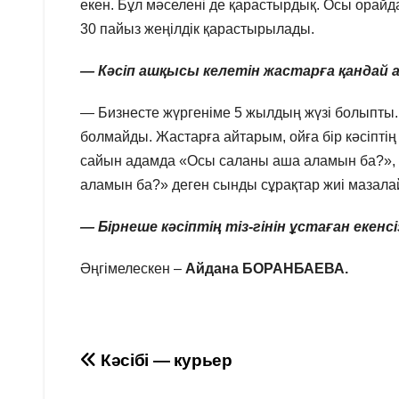
екен. Бұл мәселені де қарастырдық. Осы орайда
30 пайыз жеңілдік қарастырылады.
— Кәсіп ашқысы келетін
жастарға қандай а
— Бизнесте жүргеніме 5 жылдың жүзі болыпты. Ұ
болмайды. Жастарға айтарым, ойға бір кәсіптің 
сайын адамда «Осы саланы аша аламын ба?», «Қ
аламын ба?» деген сынды сұрақтар жиі мазалай
—
Бірнеше кәсіптің тіз-гінін ұстаған екенсіз
Әңгімелескен –
Айдана БОРАНБАЕВА.
Навигация
Кәсібі — курьер