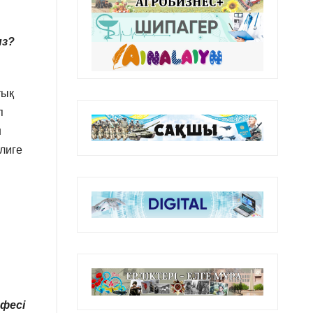
ыз?
тық
п
н
лиге
афесі