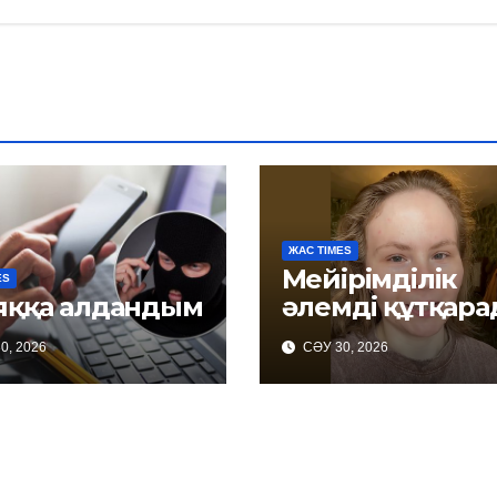
ЖАС TIMES
Мейірімділік
ES
яққа алдандым
әлемді құтқар
0, 2026
СӘУ 30, 2026