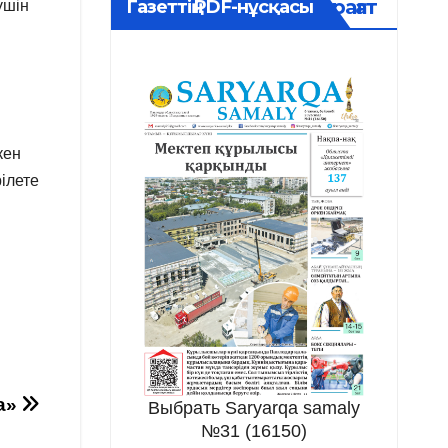
Мұрағат
Газеттің PDF-нұсқасы
үшін
кен
ілете
жа»
Выбрать Saryarqa samaly
№31 (16150)