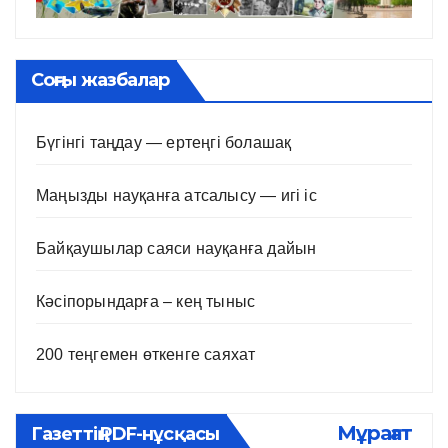
Соңғы жазбалар
Бүгінгі таңдау — ертеңгі болашақ
Маңызды науқанға атсалысу — игі іс
Байқаушылар саяси науқанға дайын
Кәсіпорындарға – кең тыныс
200 теңгемен өткенге саяхат
Мұрағат
Газеттің PDF-нұсқасы