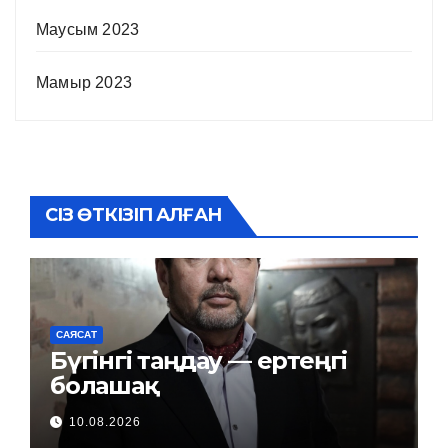
Маусым 2023
Мамыр 2023
СІЗ ӨТКІЗІП АЛҒАН
САЯСАТ
Бүгінгі таңдау — ертеңгі
болашақ
10.08.2026