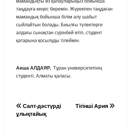
мамандықты өз қалауларыңыз бойынша
таңдауға кеңес беремін. Жүрекпен таңдаған
мамандық бойынша білім алу шабыт
сыйлайтын болады. Биылғы түлектерге
алдағы сынақтан сүрінбей өтіп, студент
қатарына қосылуды тілеймін.
Аиша АЛДАЯР,
Тұран университетінің
студенті, Алматы қаласы.
Навигация
Салт-дәстүрді
Тігінші Ария
ұлықтайық
по