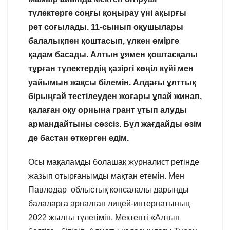
түлектерге соңғы қоңырау үні ақырғы
рет соғылады. 11-сынып оқушылары
балалықпен қоштасып, үлкен өмірге
қадам басады. Алтын ұямен қоштасқалы
тұрған түлектердің қазіргі көңіл күйі мен
уайымын жақсы білемін. Алдағы ұлттық
бірыңғай тестілеуден жоғары ұпай жинап,
қалаған оқу орнына грант ұтып алуды
армандайтыны сөзсіз. Бұл жағдайды өзім
де бастан өткерген едім.
Осы мақаламды болашақ журналист ретінде
жазып отырғанымды мақтан етемін. Мен
Павлодар облыстық көпсалалы дарынды
балаларға арналған лицей-интернатының
2022 жылғы түлегімін. Мектепті «Алтын