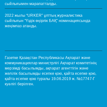
сыйлығымен марапатталды.
2022 жылы “URKER” ұлттық журналистика
сыйлығын “Үздік өңірлік БАҚ” номинациясында
жеңімпаз атанды.
Газетке Қазақстан Республикасы Ақпарат және
коммуникациялар министрлігі Ақпарат комитетінің
мерзімді басылымды, ақпарат агенттігін және
желілік басылымды есепке қою, қайта есепке қою,
қайта есепке қою туралы 19.06.2019 ж. №17747-Г
куәлігі берілген.