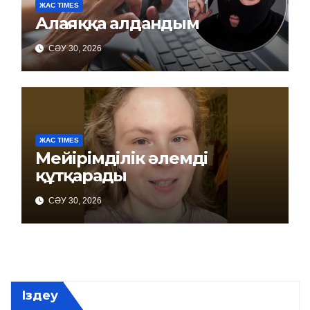
ЖАС TIMES
Алаяққа алдандым
СӘУ 30, 2026
ЖАС TIMES
Мейірімділік әлемді
құтқарады
СӘУ 30, 2026
Іздеу