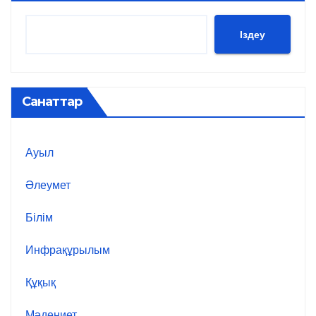
Іздеу
Санаттар
Ауыл
Әлеумет
Білім
Инфрақұрылым
Құқық
Мәдениет