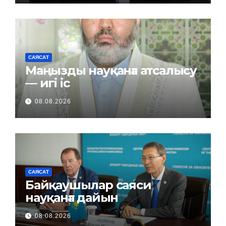
САЯСАТ
Маңызды науқанға атсалысу
— игі іс
08.08.2026
САЯСАТ
Байқаушылар саяси
науқанға дайын
08.08.2026