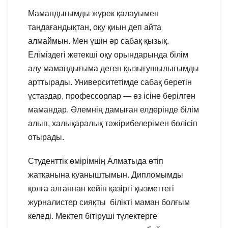
Мамандығымды жүрек қалауымен
таңдағандықтан, оқу қиын деп айта
алмаймын. Мен үшін әр сабақ қызық.
Еліміздегі жетекші оқу орындарында білім
алу мамандығыма деген қызығушылығымды
арттырады. Университетімде сабақ беретін
ұстаздар, профессорлар — өз ісіне берілген
мамандар. Әлемнің дамыған елдерінде білім
алып, халықаралық тәжірибелерімен бөлісіп
отырады.
Студенттік өмірімнің Алматыда өтіп
жатқанына қуаныштымын. Дипломымды
қолға алғаннан кейін қазіргі қызметтегі
журналистер сияқты білікті маман болғым
келеді. Мектеп бітіруші түлектерге