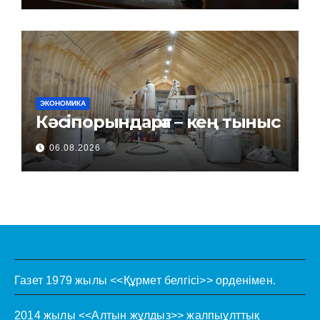
ЭКОНОМИКА
Кәсіпорындарға – кең тыныс
06.08.2026
Газет 1979 жылы <<Құрмет белгісі>> орденімен.
2014 жылы <<Алтын жұлдыз>> жалпыұлттық