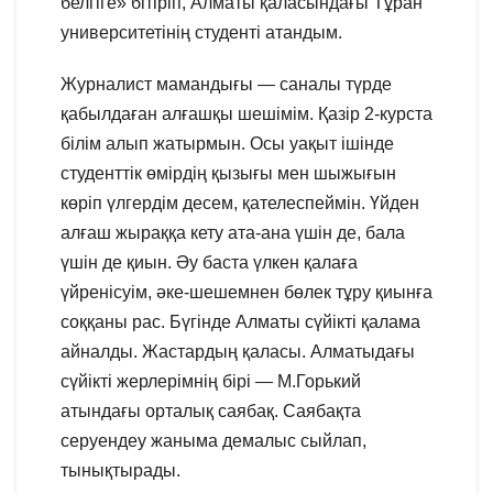
белгіге» бітіріп, Алматы қаласындағы Тұран
университетінің студенті атандым.
Журналист мамандығы — саналы түрде
қабылдаған алғашқы шешімім. Қазір 2-курста
білім алып жатырмын. Осы уақыт ішінде
студенттік өмірдің қызығы мен шыжығын
көріп үлгердім десем, қателеспеймін. Үйден
алғаш жыраққа кету ата-ана үшін де, бала
үшін де қиын. Әу баста үлкен қалаға
үйренісуім, әке-шешемнен бөлек тұру қиынға
соққаны рас. Бүгінде Алматы сүйікті қалама
айналды. Жастардың қаласы. Алматыдағы
сүйікті жерлерімнің бірі — М.Горький
атындағы орталық саябақ. Саябақта
серуендеу жаныма демалыс сыйлап,
тынықтырады.