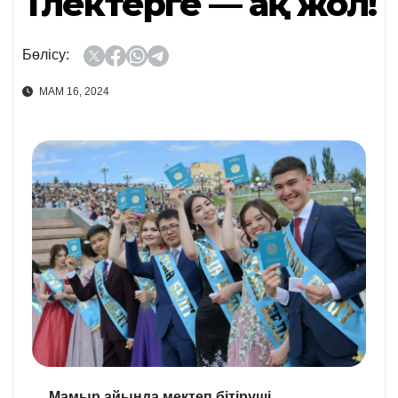
Түлектерге — ақ жол!
Бөлісу:
МАМ 16, 2024
Мамыр айында мектеп бітіруші