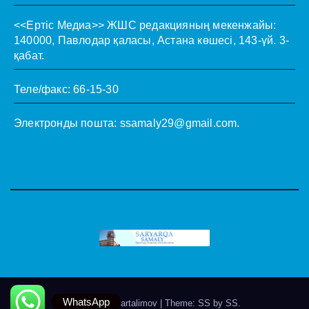
<<Ертіс Медиа>>
ЖШС редакцияның мекенжайы:
140000, Павлодар қаласы, Астана көшесі, 143-үй. 3-
қабат.
Теле/факс: 66-15-30
Электронды пошта:
ssamaly29@gmail.com
.
WhatsApp
Theme by @artalimov
|
Theme: SS by
SS
.