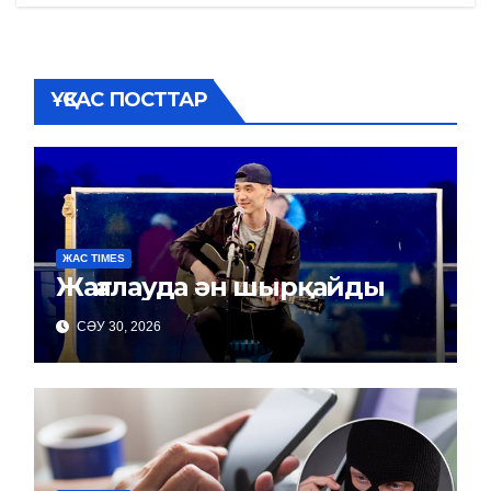
записям
ҰҚСАС ПОСТТАР
ЖАС TIMES
Жағалауда ән шырқайды
СӘУ 30, 2026