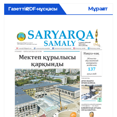
Мұрағат
Газеттің PDF-нұсқасы