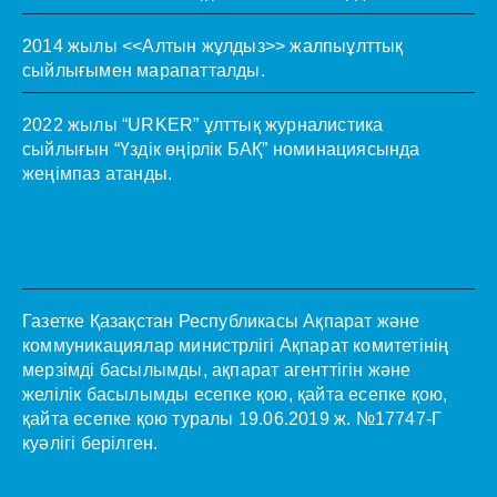
2014 жылы <<Алтын жұлдыз>> жалпыұлттық
сыйлығымен марапатталды.
2022 жылы “URKER” ұлттық журналистика
сыйлығын “Үздік өңірлік БАҚ” номинациясында
жеңімпаз атанды.
Газетке Қазақстан Республикасы Ақпарат және
коммуникациялар министрлігі Ақпарат комитетінің
мерзімді басылымды, ақпарат агенттігін және
желілік басылымды есепке қою, қайта есепке қою,
қайта есепке қою туралы 19.06.2019 ж. №17747-Г
куәлігі берілген.