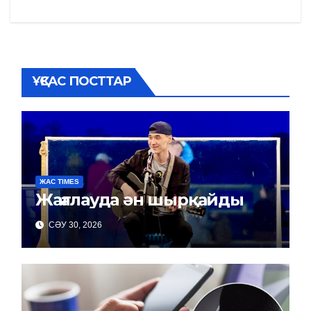
записям
ҰҚСАС ПОСТТАР
ЖАС TIMES
Жағалауда ән шырқайды
СӘУ 30, 2026