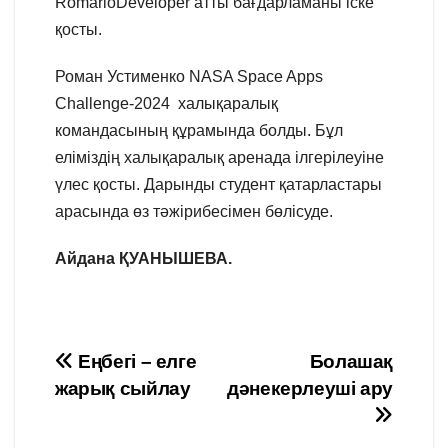
RomarioDeveloper атты бағдарламаны іске
қосты.
Роман Устименко NASA Space Apps
Challenge-2024 халықаралық
командасының құрамында болды. Бұл
еліміздің халықаралық аренада ілгерілеуіне
үлес қосты. Дарынды студент қатарластары
арасында өз тәжірибесімен бөлісуде.
Айдана ҚУАНЫШЕВА.
Навигация
Еңбегі – елге
Болашақ
жарық сыйлау
дәнекерлеуші ару
по