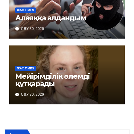
ЖАС TIMES
Алаяққа алдандым
СӘУ 30, 2026
ЖАС TIMES
Мейірімділік әлемді
құтқарады
СӘУ 30, 2026