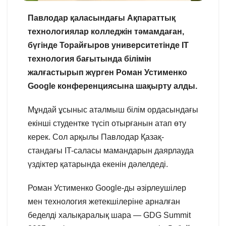
Павлодар қаласындағы Ақпараттық
технологиялар колледжін тәмамдаған,
бүгінде Торайғыров университетінде ІТ
технология бағытында білімін
жалғастырып жүрген Роман Устименко
Google конференциясына шақырту алды.
Мұндай ұсыныс аталмыш білім ордасындағы
екінші студентке түсіп отырғанын атап өту
керек. Сол арқылы Павлодар Қазақ-
стандағы IT-саласы мамандарын даярлауда
үздіктер қатарында екенін дәлелдеді.
Роман Устименко Google-ды әзірлеушілер
мен технология жетекшілеріне арналған
беделді халықаралық шара — GDG Summit