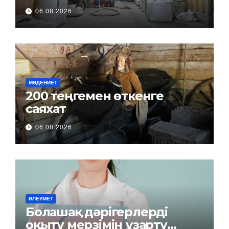
06.08.2026
МӘДЕНИЕТ
200 теңгемен өткенге
саяхат
06.08.2026
ӘЛЕУМЕТ
Болашақ дәрігерлерді
оқыту мерзімін ұзарту