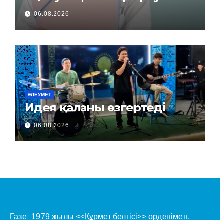
керек пе?
06.08.2026
ӘЛЕУМЕТ
Идея қаланы өзгертеді
06.08.2026
Газет 1979 жылы <<Құрмет белгісі>> орденімен.