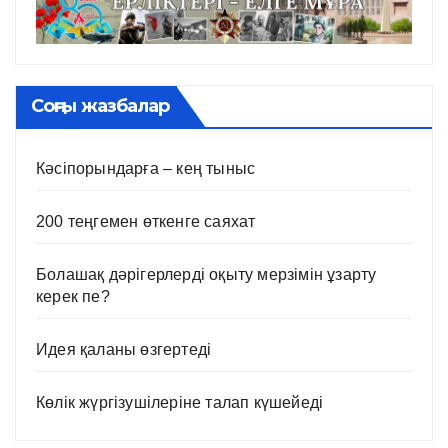
Соңғы жазбалар
Кәсіпорындарға – кең тыныс
200 теңгемен өткенге саяхат
Болашақ дәрігерлерді оқыту мерзімін ұзарту
керек пе?
Идея қаланы өзгертеді
Көлік жүргізушілеріне талап күшейеді