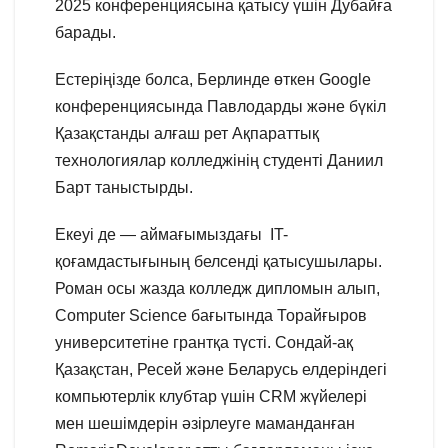
2025 конференциясына қатысу үшін Дубайға
барады.
Естеріңізде болса, Берлинде өткен Google
конференциясында Павлодарды және бүкіл
Қазақстанды алғаш рет Ақпараттық
технологиялар колледжінің студенті Даниил
Барт таныстырды.
Екеуі де — аймағымыздағы IT-
қоғамдастығының белсенді қатысушылары.
Роман осы жазда колледж дипломын алып,
Computer Science бағытында Торайғыров
университетіне грантқа түсті. Сондай-ақ
Қазақстан, Ресей және Беларусь елдеріндегі
компьютерлік клубтар үшін CRM жүйелері
мен шешімдерін әзірлеуге маманданған