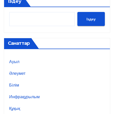
Іздеу
Іздеу
Санаттар
Ауыл
Әлеумет
Білім
Инфрақұрылым
Құқық