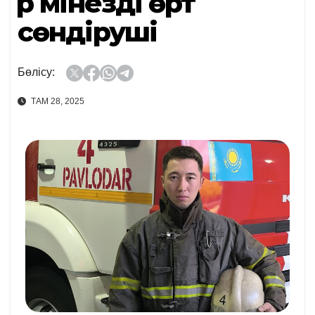
Өр мінезді өрт
сөндіруші
Бөлісу:
ТАМ 28, 2025