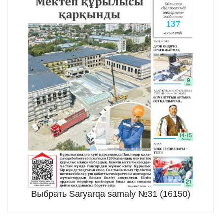
Выбрать Saryarqa samaly №31 (16150)