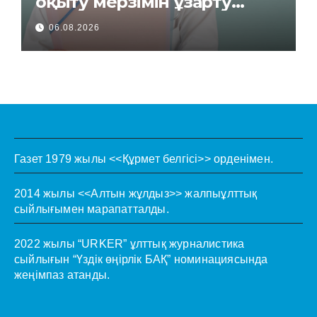
оқыту мерзімін ұзарту
керек пе?
06.08.2026
Газет 1979 жылы <<Құрмет белгісі>> орденімен.
2014 жылы <<Алтын жұлдыз>> жалпыұлттық
сыйлығымен марапатталды.
2022 жылы “URKER” ұлттық журналистика
сыйлығын “Үздік өңірлік БАҚ” номинациясында
жеңімпаз атанды.