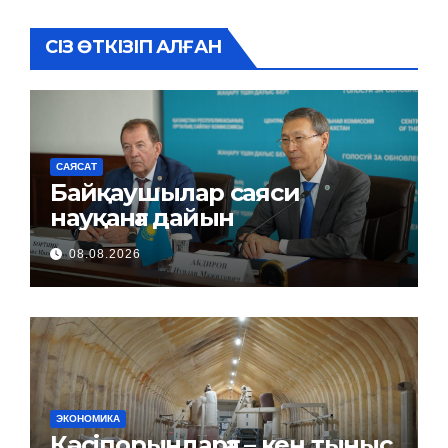
СІЗ ӨТКІЗІП АЛҒАН
САЯСАТ
Байқаушылар саяси
науқанға дайын
08.08.2026
ЭКОНОМИКА
Кәсіпорындарға – кең тыныс