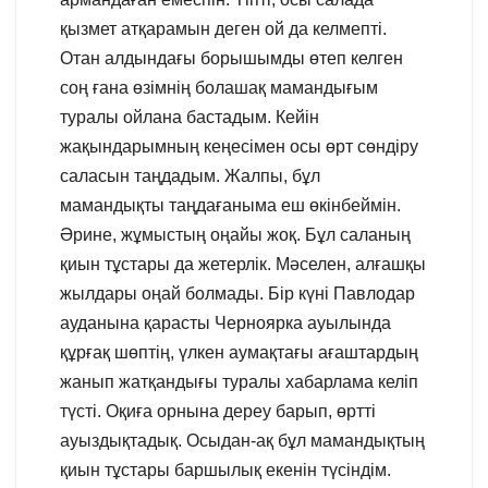
қызмет атқарамын деген ой да келмепті.
Отан алдындағы борышымды өтеп келген
соң ғана өзімнің болашақ мамандығым
туралы ойлана бастадым. Кейін
жақындарымның кеңесімен осы өрт сөндіру
саласын таңдадым. Жалпы, бұл
мамандықты таңдағаныма еш өкінбеймін.
Әрине, жұмыстың оңайы жоқ. Бұл саланың
қиын тұстары да жетерлік. Мәселен, алғашқы
жылдары оңай болмады. Бір күні Павлодар
ауданына қарасты Черноярка ауылында
құрғақ шөптің, үлкен аумақтағы ағаштардың
жанып жатқандығы туралы хабарлама келіп
түсті. Оқиға орнына дереу барып, өртті
ауыздықтадық. Осыдан-ақ бұл мамандықтың
қиын тұстары баршылық екенін түсіндім.