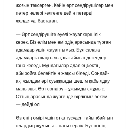
жоғын тексерген. Кейін өрт сөндірушілер мен
пәтер иелері келгенге дейін пәтерді
желдетуді бастаған.
— Өрт сөндірушіге әуелі жауапкершілік
керек. Біз өлім мен өмірдің арасында тұрған
адамдар үшін жауаптымыз. Бұл салаға
адамдарға жақсылық жасаймын дегендер
ғана келеді. Мұндағылар адал еңбектің
абыройға бөлейтінін жақсы біледі. Сондай-
ақ, жылдам әрі суыққанды шешім қабылдау
маңызды. Өрт сөндіру – ұжымдық жұмыс.
Оттың арасында жүргенде бірлігіміз бекем,
— дейді ол.
Өзгенің өмірі үшін отқа түсуден тайынбайтын
олардың жұмысы – нағыз ерлік. Бүгінгінің