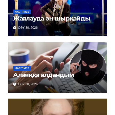
ЖАС TIMES
Жағалауда ән шырқайды
СӘУ 30, 2026
ЖАС TIMES
Алаяққа алдандым
СӘУ 30, 2026