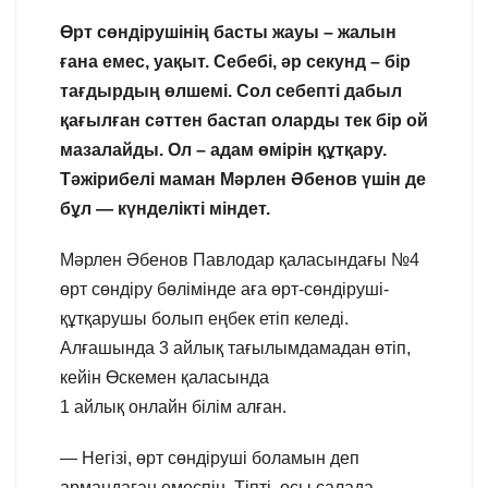
Өрт сөндірушінің басты жауы – жалын
ғана емес, уақыт. Себебі, әр секунд – бір
тағдырдың өлшемі. Сол себепті дабыл
қағылған сәттен бастап оларды тек бір ой
мазалайды. Ол – адам өмірін құтқару.
Тәжірибелі маман Мәрлен Әбенов үшін де
бұл — күнделікті міндет.
Мәрлен Әбенов Павлодар қаласындағы №4
өрт сөндіру бөлімінде аға өрт-сөндіруші-
құтқарушы болып еңбек етіп келеді.
Алғашында 3 айлық тағылымдамадан өтіп,
кейін Өскемен қаласында
1 айлық онлайн білім алған.
— Негізі, өрт сөндіруші боламын деп
армандаған емеспін. Тіпті, осы салада