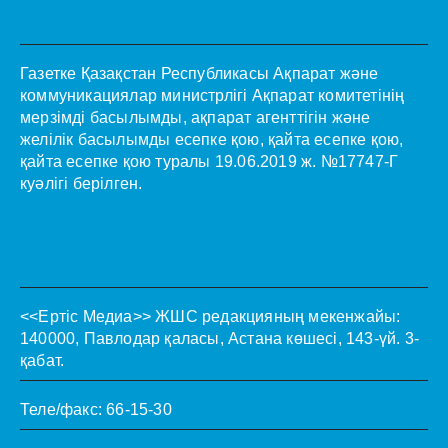
Газетке Қазақстан Республикасы Ақпарат және
коммуникациялар министрлігі Ақпарат комитетінің
мерзімді басылымды, ақпарат агенттігін және
желілік басылымды есепке қою, қайта есепке қою,
қайта есепке қою туралы 19.06.2019 ж. №17747-Г
куәлігі берілген.
<<Ертіс Медиа>>
ЖШС редакцияның мекенжайы:
140000, Павлодар қаласы, Астана көшесі, 143-үй. 3-
қабат.
Теле/факс: 66-15-30