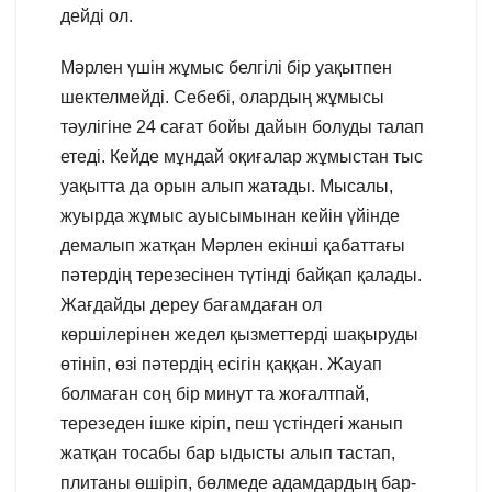
дейді ол.
Мәрлен үшін жұмыс белгілі бір уақытпен
шектелмейді. Себебі, олардың жұмысы
тәулігіне 24 сағат бойы дайын болуды талап
етеді. Кейде мұндай оқиғалар жұмыстан тыс
уақытта да орын алып жатады. Мысалы,
жуырда жұмыс ауысымынан кейін үйінде
демалып жатқан Мәрлен екінші қабаттағы
пәтердің терезесінен түтінді байқап қалады.
Жағдайды дереу бағамдаған ол
көршілерінен жедел қызметтерді шақыруды
өтініп, өзі пәтердің есігін қаққан. Жауап
болмаған соң бір минут та жоғалтпай,
терезеден ішке кіріп, пеш үстіндегі жанып
жатқан тосабы бар ыдысты алып тастап,
плитаны өшіріп, бөлмеде адамдардың бар-