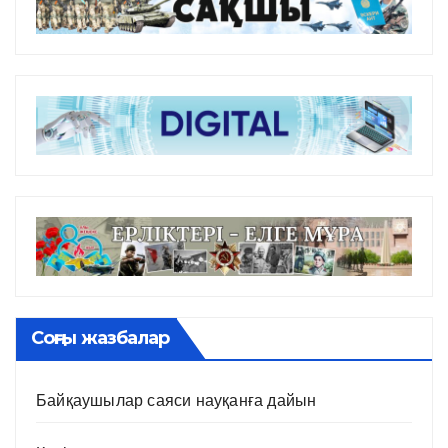
Соңғы жазбалар
Байқаушылар саяси науқанға дайын