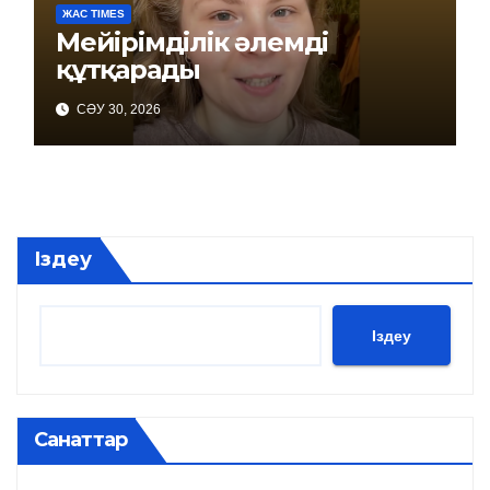
ЖАС TIMES
Мейірімділік әлемді
құтқарады
СӘУ 30, 2026
Іздеу
Іздеу
Санаттар