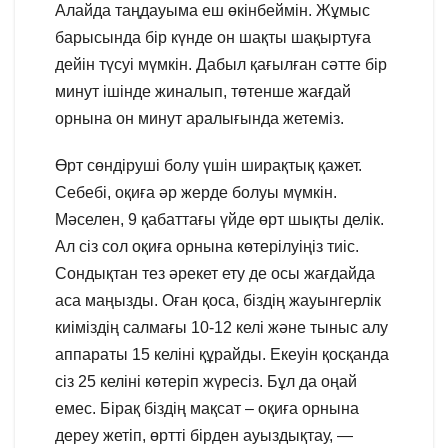
Алайда таңдауыма еш өкінбеймін. Жұмыс
барысында бір күнде он шақты шақыртуға
дейін түсуі мүмкін. Дабыл қағылған сәтте бір
минут ішінде жиналып, төтенше жағдай
орнына он минут аралығында жетеміз.
Өрт сөндіруші болу үшін ширақтық қажет.
Себебі, оқиға әр жерде болуы мүмкін.
Мәселен, 9 қабаттағы үйде өрт шықты делік.
Ал сіз сол оқиға орнына көтерілуіңіз тиіс.
Сондықтан тез әрекет ету де осы жағдайда
аса маңызды. Оған қоса, біздің жауынгерлік
киіміздің салмағы 10-12 келі және тыныс алу
аппараты 15 келіні құрайды. Екеуін қосқанда
сіз 25 келіні көтеріп жүресіз. Бұл да оңай
емес. Бірақ біздің мақсат – оқиға орнына
дереу жетіп, өртті бірден ауыздықтау, —