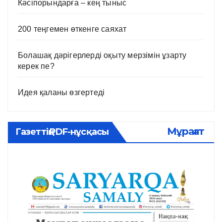
Кәсіпорындарға – кең тыныс
200 теңгемен өткенге саяхат
Болашақ дәрігерлерді оқыту мерзімін ұзарту
керек пе?
Идея қаланы өзгертеді
Мұрағат
Газеттің PDF-нұсқасы