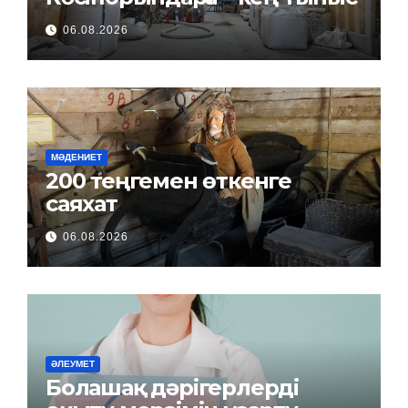
06.08.2026
МӘДЕНИЕТ
200 теңгемен өткенге
саяхат
06.08.2026
ӘЛЕУМЕТ
Болашақ дәрігерлерді