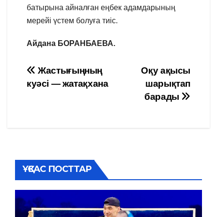
батырына айналған еңбек адамдарының
мерейі үстем болуға тиіс.
Айдана БОРАНБАЕВА.
Навигация
Жастығыңның
Оқу ақысы
куәсі — жатақхана
шарықтап
по
барады
записям
ҰҚСАС ПОСТТАР