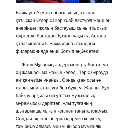
Байқауға Ақмола облысының атынан
қатысқан Өзгеріс Шерікбай дәстүрлі және ән
өнеріндегі жолын бастауыш сыныпта оқып
жүргенде бастаған. Қазіргі уақытта Астана
қаласындағы Е.Рахмадиев атындағы
филармонияда әнші болып еңбек етеді.
— Жаяу Мұсаның әндері менің табиғатыма,
оң жамбасыма жақын келеді. Теріс бұрауда
айтқан өзіме ұнайды. Сондықтан осы ән
жарысына қатысуға бел будым. Жалпы, бұл
байқау арқылы біз ұлттық музыкалық
мұрамызды дәріптеп, ұлы тұлғаның
шығармашылығын кеңінен таныта аламыз.
Сондай-ақ, жас өнерпаздармен кездесу,
тәжірибе алмасу мен үшін зор мүмкіндік