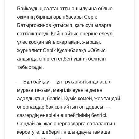
Байқаудың салтанатты ашылуына облыс
әкімінің бірінші орынбасары Серік
Батырғожинов қатысып, қатысушыларға
сәттілік тіледі. Кейін айтыс өнеріне елеулі
үлес қосқан айтыскер ақын, жыршы,
журналист Серік Құсанбаевқа «Облыс
алдында сіңірген еңбегі үшін» белгісін
табыстады.
— Бұл байқау — ұлт руханиятында асыл
мұраға тағзым, мәңгілік әуенге деген
адалдықтың белгісі. Күміс көмей, жез таңдай
өнерпаздар бақ сынайтын ән додасы —
сазгердің өнерінің өшпейтінінің белгісі.
Сондай-ақ, жас өнерпаздарға өз талантын
көрсетуге, шеберлігін шыңдауға тамаша