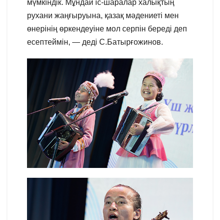
мүмкіндік. Мұндай іс-шаралар халықтың
рухани жаңғыруына, қазақ мәдениеті мен
өнерінің өркендеуіне мол серпін береді деп
есептеймін, — деді С.Батырғожинов.