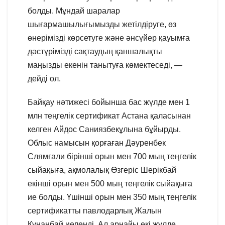
болды. Мұндай шаралар
шығармашылығымызды жетілдіруге, өз
өнерімізді көрсетуге және әнсүйер қауымға
дәстүрімізді сақтаудың қаншалықты
маңызды екенін танытуға көмектеседі, —
дейді ол.
Байқау нәтижесі бойынша бас жүлде мен 1
млн теңгелік сертификат Астана қаласынан
келген Айдос Саниязбекұлына бұйырды.
Облыс намысын қорғаған Дәуренбек
Слямғали бірінші орын мен 700 мың теңгелік
сыйақыға, ақмолалық Өзгеріс Шерікбай
екінші орын мен 500 мың теңгелік сыйақыға
ие болды. Үшінші орын мен 350 мың теңгелік
сертификатты павлодарлық Жалын
Құнанбай иеленді. Ал арнайы екі жүлде