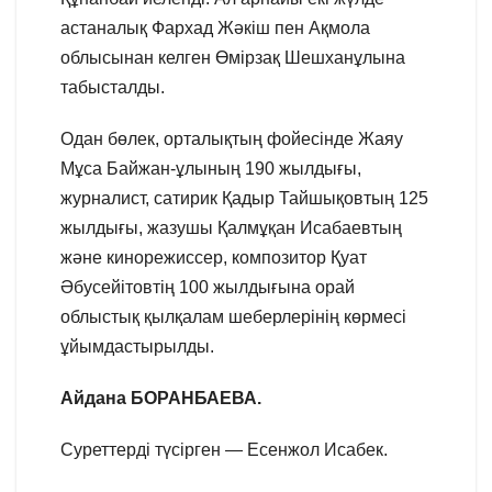
астаналық Фархад Жәкіш пен Ақмола
облысынан келген Өмірзақ Шешханұлына
табысталды.
Одан бөлек, орталықтың фойесінде Жаяу
Мұса Байжан-ұлының 190 жылдығы,
журналист, сатирик Қадыр Тайшықовтың 125
жылдығы, жазушы Қалмұқан Исабаевтың
және кинорежиссер, композитор Қуат
Әбусейітовтің 100 жылдығына орай
облыстық қылқалам шеберлерінің көрмесі
ұйымдастырылды.
Айдана БОРАНБАЕВА.
Суреттерді түсірген — Есенжол Исабек.