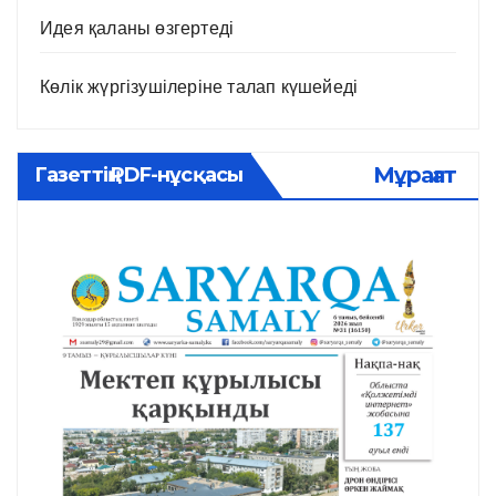
Идея қаланы өзгертеді
Көлік жүргізушілеріне талап күшейеді
Мұрағат
Газеттің PDF-нұсқасы