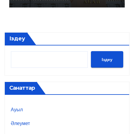
Іздеу
Іздеу
Санаттар
Ауыл
Әлеумет