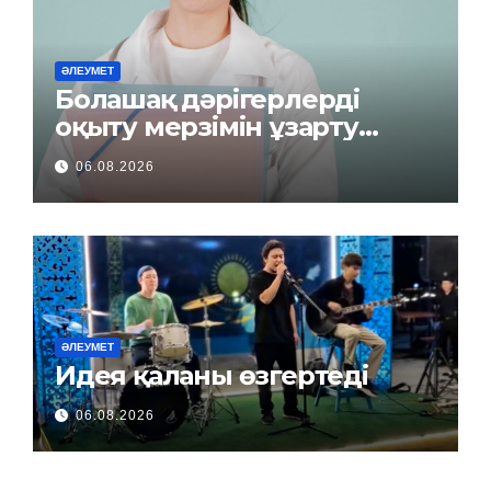
ӘЛЕУМЕТ
Болашақ дәрігерлерді
оқыту мерзімін ұзарту
керек пе?
06.08.2026
ӘЛЕУМЕТ
Идея қаланы өзгертеді
06.08.2026