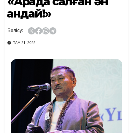
«Арқада салған ән
қандай!»
Бөлісу:
ТАМ 21, 2025