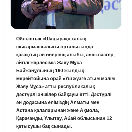
Облыстық «Шаңырақ» халық
шығармашылығы орталығында
қазақтың ән өнерінің алыбы, әнші-сазгер,
әйгілі жерлесіміз Жаяу Мұса
Байжанұлының 190 жылдық
мерейтойына орай «Үш жүзге атым мәлім
Жаяу Мұса» атты республикалық
дәстүрлі әншілер байқауы өтті. Дәстүрлі
ән додасына еліміздің Алматы мен
Астана қалаларынан және Ақмола,
Қарағанды, Ұлытау, Абай облысынан 12
қатысушы бақ сынады.