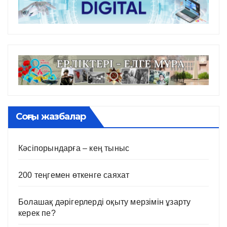
Соңғы жазбалар
Кәсіпорындарға – кең тыныс
200 теңгемен өткенге саяхат
Болашақ дәрігерлерді оқыту мерзімін ұзарту
керек пе?