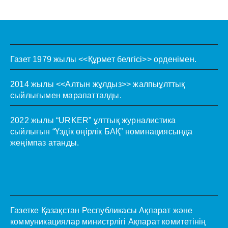
Газет 1979 жылы <<Құрмет белгісі>> орденімен.
2014 жылы <<Алтын жұлдыз>> жалпыұлттық
сыйлығымен марапатталды.
2022 жылы “URKER” ұлттық журналистика
сыйлығын “Үздік өңірлік БАҚ” номинациясында
жеңімпаз атанды.
Газетке Қазақстан Республикасы Ақпарат және
коммуникациялар министрлігі Ақпарат комитетінің