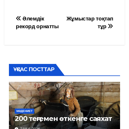
Навигация
Әлемдік
Жұмыстар тоқтап
рекорд орнатты
тұр
по
записям
ҰҚСАС ПОСТТАР
МӘДЕНИЕТ
200 теңгемен өткенге саяхат