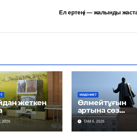
Ел ертеңі — жалынды жаст
ЕТ
МӘДЕНИЕТ
н жеткен
Өлмейтұғын
а
артына сөз
қалдырған…
, 2026
ТАМ 6, 2026