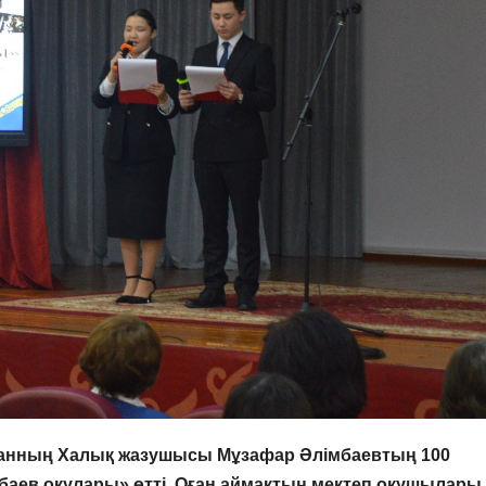
станның Халық жазушысы Мұзафар Әлімбаевтың 100
ев оқулары» өтті. Оған аймақтың мектеп
оқушылары 