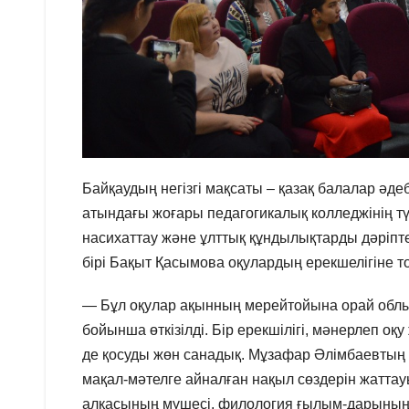
Байқаудың негізгі мақсаты – қазақ балалар әдеб
атындағы жоғары педагогикалық колледжінің т
насихаттау және ұлттық құндылықтарды дәріп
бірі Бақыт Қасымова оқулардың ерекшелігіне то
— Бұл оқулар ақынның мерейтойына орай обл
бойынша өткізілді. Бір ерекшілігі, мәнерлеп о
де қосуды жөн санадық. Мұзафар Әлімбаевтың 
мақал-мәтелге айналған нақыл сөздерін жаттауы
алқасының мүшесі, филология ғылым-дарының 