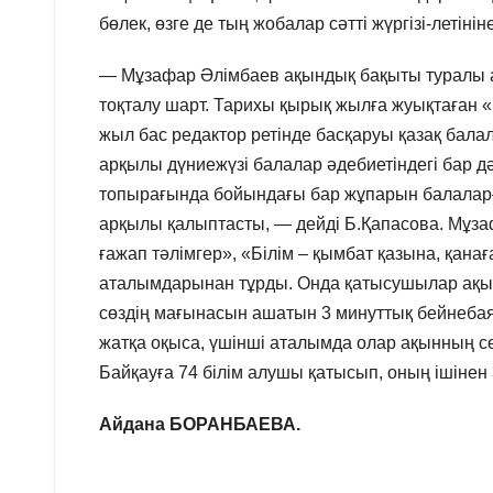
бөлек, өзге де тың жобалар сәтті жүргізі-летінін
— Мұзафар Әлімбаев ақындық бақыты туралы ай
тоқталу шарт. Тарихы қырық жылға жуықтаған
жыл бас редактор ретінде басқаруы қазақ бала
арқылы дүниежүзі балалар әдебиетіндегі бар д
топырағында бойындағы бар жұпарын балаларғ
арқылы қалыптасты, — дейді Б.Қапасова. Мұза
ғажап тәлімгер», «Білім – қымбат қазына, қана
аталымдарынан тұрды. Онда қатысушылар ақынн
сөздің мағынасын ашатын 3 минуттық бейнебая
жатқа оқыса, үшінші аталымда олар ақынның с
Байқауға 74 білім алушы қатысып, оның ішінен
Айдана БОРАНБАЕВА.