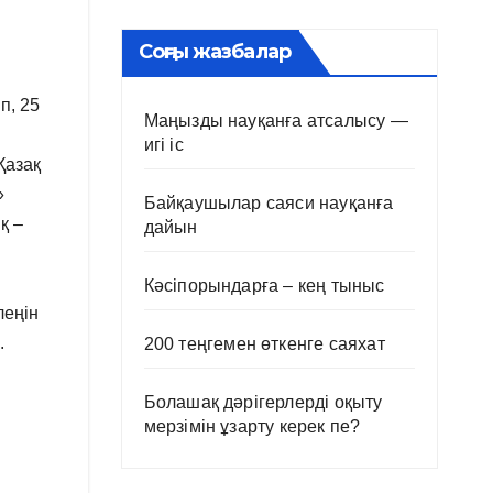
Соңғы жазбалар
п, 25
Маңызды науқанға атсалысу —
игі іс
Қазақ
»
Байқаушылар саяси науқанға
қ –
дайын
Кәсіпорындарға – кең тыныс
леңін
.
200 теңгемен өткенге саяхат
Болашақ дәрігерлерді оқыту
мерзімін ұзарту керек пе?