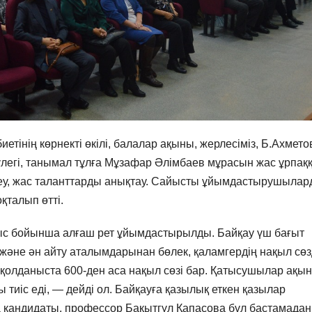
иетінің көрнекті өкілі, балалар ақыны, жерлесіміз, Б.Ахмето
үлегі, танымал тұлға Мұзафар Әлімбаев мұрасын жас ұрпақ
теу, жас таланттарды анықтау. Сайысты ұйымдастырушыла
қталып өтті.
ыс бойынша алғаш рет ұйымдастырылды. Байқау үш бағыт
қу және ән айту аталымдарынан бөлек, қаламгердің нақыл сөз
қолданыста 600-ден аса нақыл сөзі бар. Қатысушылар ақы
 тиіс еді, — дейді ол. Байқауға қазылық еткен қазылар
кандидаты, профессор Бақытгүл Қапасова бұл бастамадан