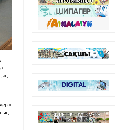
в
қа
рдың
дерін
нның