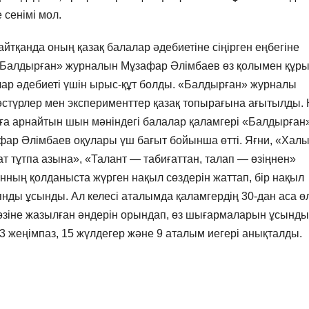
е сенімі мол.
тқанда оның қазақ балалар әдебиетіне сіңірген еңбегіне
 «Балдырған» журналын Мұзафар Әлімбаев өз қолымен құры
лар әдебиеті үшін ырыс-құт болды. «Балдырған» журналы
әстүрлер мен эксперименттер қазақ топырағына ағытылды. 
а арнайтын шын мәніндегі балалар қаламгері «Балдырған
фар Әлімбаев оқулары үш бағыт бойынша өтті. Яғни, «Халы
ғат тұтпа азына», «Талант — табиғаттан, талап — өзіңнен»
ың қолданыста жүрген нақыл сөздерін жаттап, бір нақыл
нды ұсынды. Ал келесі аталымда қаламгердің 30-дан аса ө
өзіне жазылған әндерін орындап, өз шығармаларын ұсынды
 3 жеңімпаз, 15 жүлдегер және 9 аталым иегері анықталды.