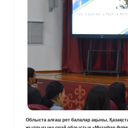
Облыста алғаш рет балалар ақыны, Қазақ
жылдығына орай облыстық «Мұзафар Әлімба