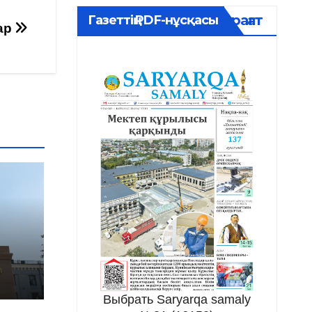
Мұрағат
Газеттің PDF-нұсқасы
ар
Выбрать Saryarqa samaly