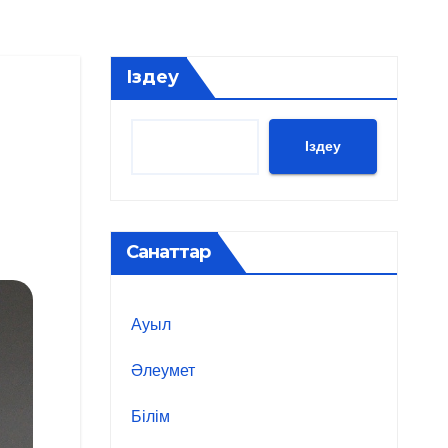
Іздеу
Іздеу
Санаттар
Ауыл
Әлеумет
Білім