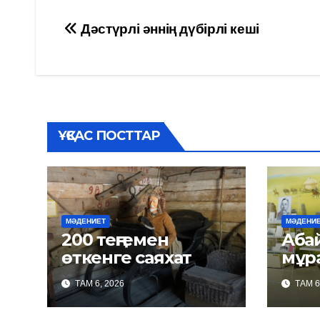
Навигация
Дәстүрлі әннің дүбірлі кеші
по
записям
ҰҚСАС ПОСТТАР
МӘДЕНИЕТ
МӘДЕНИ
200 теңгемен
Абайда
өткенге саяхат
мұр
ТАМ 6, 2026
ТАМ 6