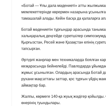
«Ботай — Ұлы дала мәдениеті» атты жылжымалы
мемлекеттерінде көрермен назарына ұсынылға
тамашалай алады. Кейін басқа да қалаларға ап
Ботай мәдениетін тұрғындар арасында таныма
халықаралық деңгейде суретшілер симпозиумда
Қырғызстан, Ресей және Қазақстан елінің суре
тапсырған.
Әртүрлі жанрлар мен техникаларда боялған кар
көзқарасында бейнелейді. Павлодарда ұйымд
жұмыс ұсынылған. Олардың арасында Ботай дәу
рухани мақсаттағы заттар, қос тұрғын үйдің маке
аймақтар бар.
Жалпы, көрмеге 140-қа жуық жәдігер қойылды. 
өнерінің туындылары.