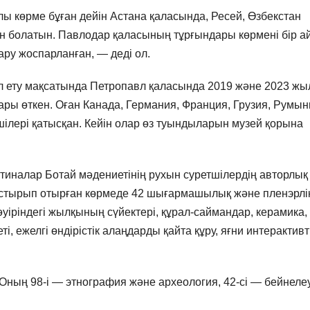
 көрме бұған дейін Астана қаласында, Ресей, Өзбекстан
н болатын. Павлодар қаласының тұрғындары көрмені бір а
ару жоспарланған, — деді ол.
л ету мақсатында Петропавл қаласында 2019 және 2023 ж
ры өткен. Оған Канада, Германия, Франция, Грузия, Румын
тшілері қатысқан. Кейін олар өз туындыларын музей қорына
тиналар Ботай мәдениетінің рухын суретшілердің авторлық
астырып отырған көрмеде 42 шығармашылық және пленэрлі
іріндегі жылқының сүйектері, құрал-саймандар, керамика,
ті, ежелгі өндірістік алаңдарды қайта құру, яғни интерактивт
Оның 98-і — этнография және археология, 42-сі — бейнеле