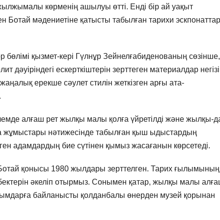
жылжымалы көрменің ашылуы өтті. Енді бір ай уақыт
н Ботай мәдениетіне қатысты табылған тарихи эскпонатта
ор бөлімі қызмет-кері Гүлнұр Зейнелғабиденованың сөзінше,
ит дәуіріндегі ескерткіштерін зерттеген материалдар негіз
жаңалық ерекше сәулет стилін жеткізген арғы ата-
.
лемде алғаш рет жылқы малы қолға үйретілді және жылқы-д
ба жұмыстары нәтижесінде табылған қыш ыдыстардың
ген адамдардың бие сүтінен қымыз жасағанын көрсетеді.
 Ботай қонысы 1980 жылдары зерттелген. Тарих ғылымының
ңбектерін әкеліп отырмыз. Сонымен қатар, жылқы малы алғ
ырымдарға байланысты қолданбалы өнерден музей қорынан