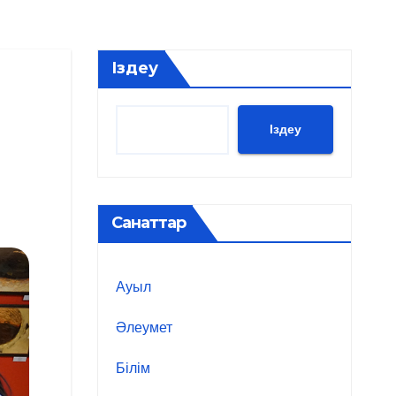
Іздеу
Іздеу
Санаттар
Ауыл
Әлеумет
Білім