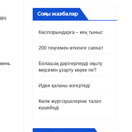
Соңғы жазбалар
дің
Кәсіпорындарға – кең тыныс
200 теңгемен өткенге саяхат
Болашақ дәрігерлерді оқыту
юмень
мерзімін ұзарту керек пе?
Идея қаланы өзгертеді
Көлік жүргізушілеріне талап
күшейеді