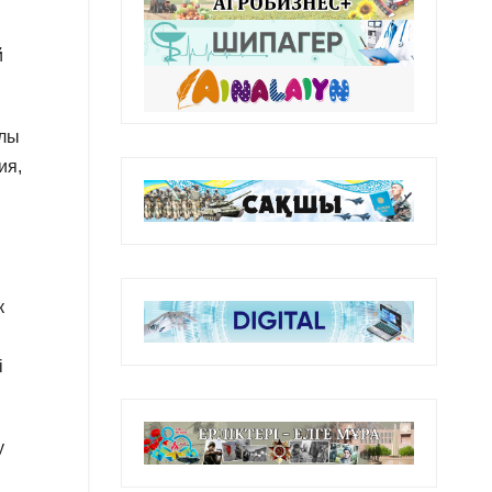
й
ылы
ия,
к
і
у