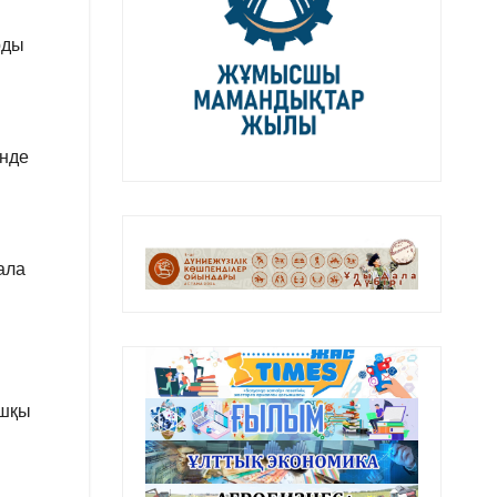
рды
інде
ала
ашқы