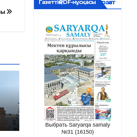
Мұрағат
Газеттің PDF-нұсқасы
ры
Выбрать Saryarqa samaly
№31 (16150)