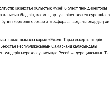
түстік Қазақстан облыстық музей бірлестігінің директоры
ғысын білдіріп, әлемнің әр түкпірінен келген суретшілер
ін бүгінгі көрменің ерекше атмосферасы арқылы олардың ой
қатысты жыл-жымалы көрме «Ежелгі Тараз ескерткіштері»
Өзбек-стан Республикасының Самарқанд қаласындағы
иеті күндерін мерекелеу аясында Ресей Федерациясының Т