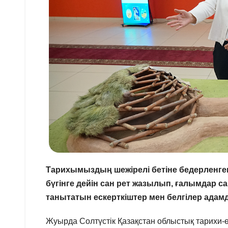
Тарихымыздың шежірелі бетіне бедерленген 
бүгінге дейін сан рет жазылып, ғалымдар с
танытатын ескерткіштер мен белгілер адамды
Жуырда Солтүстік Қазақстан облыстық тарихи-