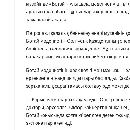
музейінде «Ботай – ұлы дала мәдениеті» атты 
аралығында облыс тұрғындары көршілес өңірде
тамашалай алады.
Петропавл қалалық бейнелеу өнері музейінің қ
Ботай мәдениеті – Солтүстік Қазақстанның энеол
бөлінген археологиялық мәдениет. Бұл ғылыми 
бабаларымыздың тарихи тәжірибесін көрсетеді
Ботай мәдениетінің ерекшелігі мен маңызы – ә
өркениетінің жаңашылдықтары басталды. Қаз
зертханалық сараптамасы сол дәуірде мекенде
— Көрме үлкен тарихты қамтиды. Оның ішінде
докторы, археолог Виктор Зайберттің ашқан е
Ботай қонысында қолға үйретілген деген тұж
экспонаттар әкелінді.