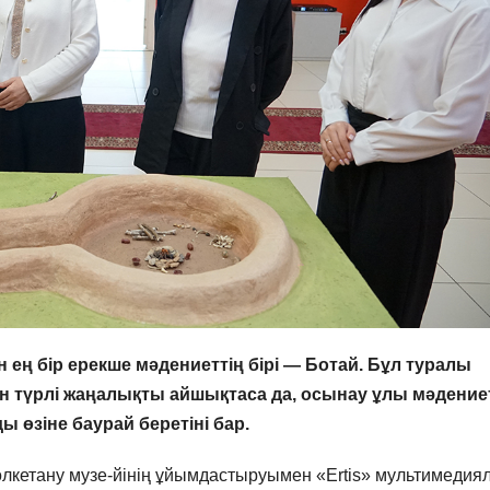
ең бір ерекше мәдениеттің бірі — Ботай. Бұл туралы
ан түрлі жаңалықты айшықтаса да, осынау ұлы мәдение
 өзіне баурай беретіні бар.
өлкетану музе-йінің ұйымдастыруымен «Ertis» мультимедия