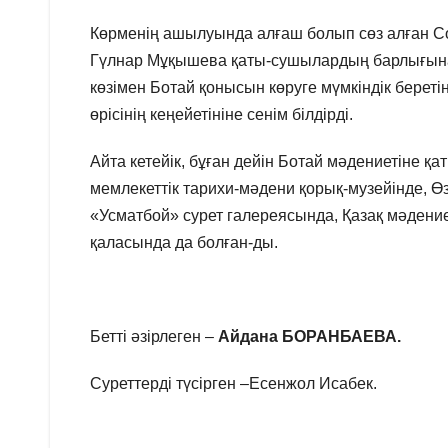
Көрменің ашылуында алғаш болып сөз алған Сол
Гүлнар Мұқышева қаты-сушылардың барлығына ал
көзімен Ботай қонысын көруге мүмкіндік берет
өрісінің кеңейетініне сенім білдірді.
Айта кетейік, бұған дейін Ботай мәдениетіне 
мемлекеттік тарихи-мәдени қорық-музейінде, 
«Усматбой» сурет галереясында, Қазақ мәден
қаласында да болған-ды.
Бетті әзірлеген –
Айдана БОРАНБАЕВА.
Суреттерді түсірген –Есенжол Исабек.