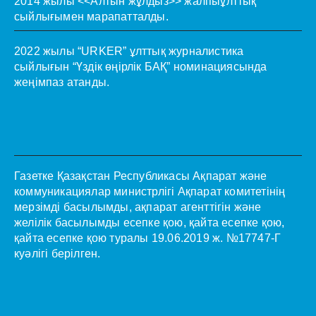
2014 жылы <<Алтын жұлдыз>> жалпыұлттық
сыйлығымен марапатталды.
2022 жылы “URKER” ұлттық журналистика
сыйлығын “Үздік өңірлік БАҚ” номинациясында
жеңімпаз атанды.
Газетке Қазақстан Республикасы Ақпарат және
коммуникациялар министрлігі Ақпарат комитетінің
мерзімді басылымды, ақпарат агенттігін және
желілік басылымды есепке қою, қайта есепке қою,
қайта есепке қою туралы 19.06.2019 ж. №17747-Г
куәлігі берілген.