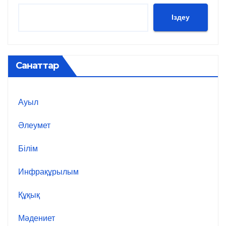
Іздеу
Санаттар
Ауыл
Әлеумет
Білім
Инфрақұрылым
Құқық
Мәдениет