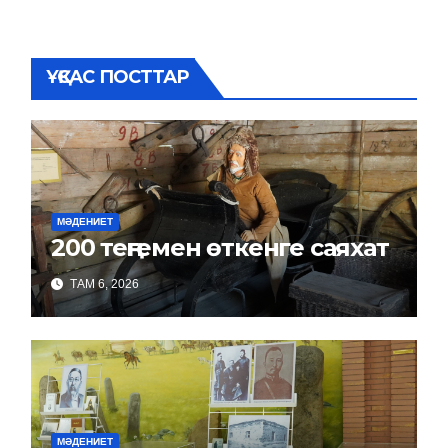
ҰҚСАС ПОСТТАР
МӘДЕНИЕТ
200 теңгемен өткенге саяхат
ТАМ 6, 2026
МӘДЕНИЕТ