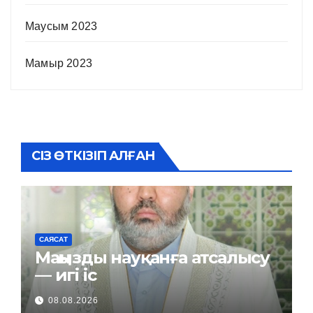
Маусым 2023
Мамыр 2023
СІЗ ӨТКІЗІП АЛҒАН
САЯСАТ
Маңызды науқанға атсалысу
— игі іс
08.08.2026