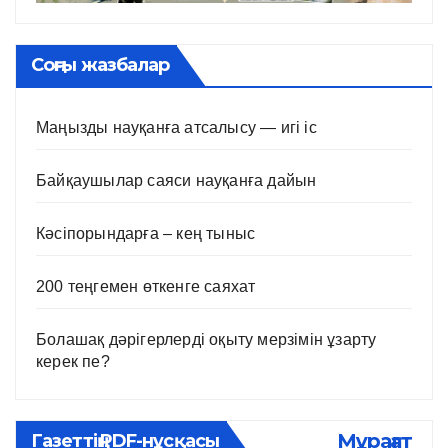
Соңғы жазбалар
Маңызды науқанға атсалысу — игі іс
Байқаушылар саяси науқанға дайын
Кәсіпорындарға – кең тыныс
200 теңгемен өткенге саяхат
Болашақ дәрігерлерді оқыту мерзімін ұзарту
керек пе?
Мұрағат
Газеттің PDF-нұсқасы