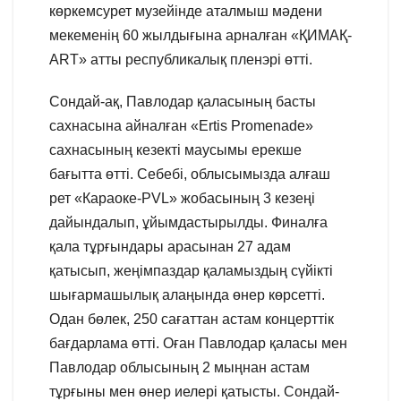
көркемсурет музейінде аталмыш мәдени
мекеменің 60 жылдығына арналған «ҚИМАҚ-
ART» атты республикалық пленэрі өтті.
Сондай-ақ, Павлодар қаласының басты
сахнасына айналған «Ertis Promenade»
сахнасының кезекті маусымы ерекше
бағытта өтті. Себебі, облысымызда алғаш
рет «Караоке-PVL» жобасының 3 кезеңі
дайындалып, ұйымдастырылды. Финалға
қала тұрғындары арасынан 27 адам
қатысып, жеңімпаздар қаламыздың сүйікті
шығармашылық алаңында өнер көрсетті.
Одан бөлек, 250 сағаттан астам концерттік
бағдарлама өтті. Оған Павлодар қаласы мен
Павлодар облысының 2 мыңнан астам
тұрғыны мен өнер иелері қатысты. Сондай-