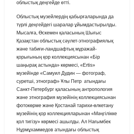
облыстық деңгейде өтті.
Облыстық музейлердің қабырғаларында да
түрлі деңгейдегі шаралар ұйымдастырылды.
Мысалға, Өскемен қаласының Шығыс
Қазақстан облыстық сәулет-этнографиялық
және табиғи-ландшафтық мұражай-
қорығының қор коллекциясынан «Бір
шаңырақ астында» көрмесі, «Ertis»
музейінде «Самуил Дудин — фотограф,
суретші, этнограф» Ұлы Петр атындағы
Санкт-Петербург қаласының антропология
және этнография музейінің коллекциясынан
фотокөрме және Қостанай тарихи-өлкетану
музейінің қор коллекцияларынан «Мәңгілікке
қол тигізу» көрмесі ашылды. Ал Нағымбек
Нұрмұхаммедов атындағы облыстық