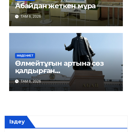
Абайдан жеткен мұра
ТАМ 6, 2026
МӘДЕНИЕТ
Өлмейтұғын артына сөз
қалдырған…
ТАМ 6, 2026
Іздеу