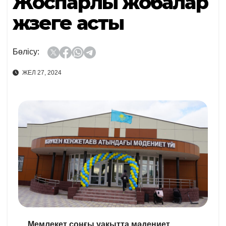
Жоспарлы жобалар
жүзеге асты
Бөлісу:
ЖЕЛ 27, 2024
Мемлекет соңғы уақытта мәдениет