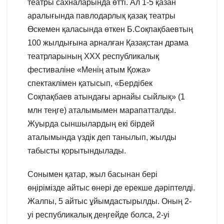
театры сахналарында өтті. Ал 1-5 қазан
аралығында павлодарлық қазақ театры
Өскемен қаласында өткен Б.Соқпақбаевтың
100 жылдығына арналған Қазақстан драма
театрларының ХХХ республикалық
фестиваліне «Менің атым Қожа»
спектаклімен қатысып, «Бердібек
Соқпақбаев атындағы арнайы сыйлық» (1
млн теңге) аталымымен марапатталды.
Жуырда сыншылардың екі бірдей
аталымында үздік деп танылып, жылды
табысты қорытындылады.
Сонымен қатар, жыл басынан бері
өңірімізде айтыс өнері де ерекше дәріптелді.
Жалпы, 5 айтыс ұйымдастырылды. Оның 2-
уі республикалық деңгейде болса, 2-уі