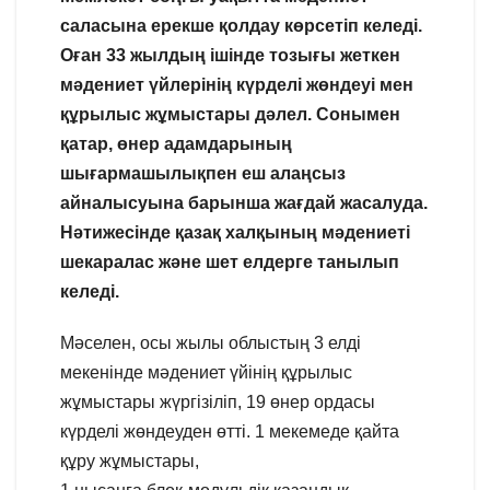
саласына ерекше қолдау көрсетіп келеді.
Оған 33 жылдың ішінде тозығы жеткен
мәдениет үйлерінің күрделі жөндеуі мен
құрылыс жұмыстары дәлел. Сонымен
қатар, өнер адамдарының
шығармашылықпен еш алаңсыз
айналысуына барынша жағдай жасалуда.
Нәтижесінде қазақ халқының мәдениеті
шекаралас және шет елдерге танылып
келеді.
Мәселен, осы жылы облыстың 3 елді
мекенінде мәдениет үйінің құрылыс
жұмыстары жүргізіліп, 19 өнер ордасы
күрделі жөндеуден өтті. 1 мекемеде қайта
құру жұмыстары,