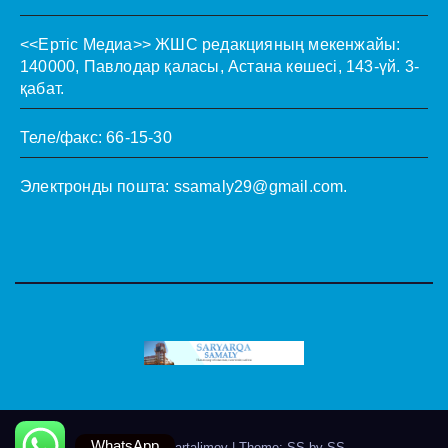
<<Ертіс Медиа>>
ЖШС редакцияның мекенжайы:
140000, Павлодар қаласы, Астана көшесі, 143-үй. 3-
қабат.
Теле/факс: 66-15-30
Электронды пошта:
ssamaly29@gmail.com
.
WhatsApp
Theme by @artalimov
|
Theme: SS by
SS
.