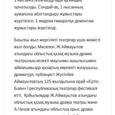
1 нысанға блок-модульдік қазандық
орнатылды. Сондай-ақ, 1 нысанның
аумағына абаттандыру жұмыстары
жүргізілсе, 1 мәдени ғимаратқа демонтаж
жұмыстары жүргізілді.
Биылғы жыл жергілікті театрлар үшін жемісті
жыл болды. Мәселен, Ж.Аймауытов
атындағы облыстық қазақ музыка-драма
театрының кезекті маусымы ашылысымен
аймағымызда қазақтың көрнекті жазушысы,
драматург, публицист Жүсіпбек
Аймауытовтың 125 жылдығына орай «Ертіс-
Баян» I республикалық театрлар фестивалі
өтті. Қойылымдар Ж.Аймауытов атындағы
облыстық қазақ музыка-драма театры және
А.Чехов атындағы облыстық орыс драма