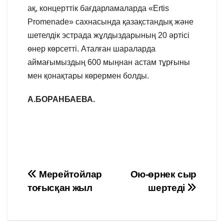
ақ, концерттік бағдарламаларда «Ertis
Promenade» сахнасында қазақстандық және
шетелдік эстрада жұлдыздарының 20 әртісі
өнер көрсетті. Аталған шараларда
аймағымыздың 600 мыңнан астам тұрғыны
мен қонақтары көрермен болды.
А.БОРАНБАЕВА.
Навигация
Мерейтойлар
Ою-өрнек сыр
тоғысқан жыл
шертеді
по
записям