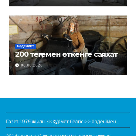
МӘДЕНИЕТ
200 теңгемен өткенге саяхат
06.08.2026
Газет 1979 жылы <<Құрмет белгісі>> орденімен.