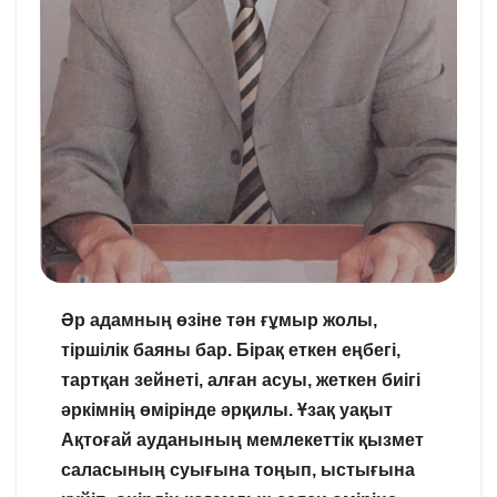
Әр адамның өзіне тән ғұмыр
жолы,
тіршілік баяны бар. Бірақ
еткен еңбегі,
тартқан зейнеті,
алған асуы, жеткен биігі
әркімнің
өмірінде әрқилы. Ұзақ уақыт
Ақтоғай ауданының мемлекеттік
қызмет
саласының суығына тоңып,
ыстығына