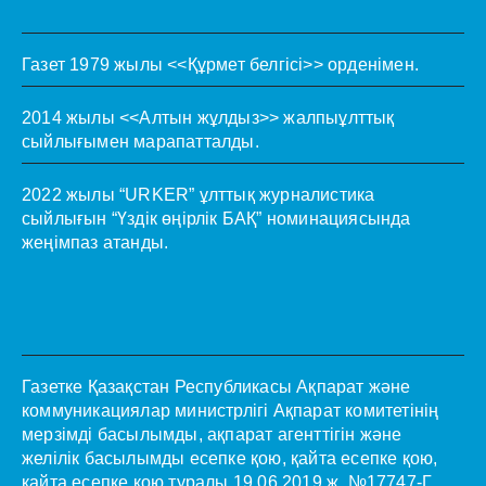
Газет 1979 жылы <<Құрмет белгісі>> орденімен.
2014 жылы <<Алтын жұлдыз>> жалпыұлттық
сыйлығымен марапатталды.
2022 жылы “URKER” ұлттық журналистика
сыйлығын “Үздік өңірлік БАҚ” номинациясында
жеңімпаз атанды.
Газетке Қазақстан Республикасы Ақпарат және
коммуникациялар министрлігі Ақпарат комитетінің
мерзімді басылымды, ақпарат агенттігін және
желілік басылымды есепке қою, қайта есепке қою,
қайта есепке қою туралы 19.06.2019 ж. №17747-Г