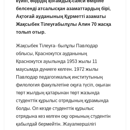
күйіп, өңірдің қоғамдық-
саяси өміріне
белсенді атсалысқан
азаматтардың бірі,
Ақтоғай
ауданының Құрметті азаматы
Жақсыбек Тілеуғабылұлы Алин
70 жасқа
толып отыр.
Жақсыбек Тілеуға- былұлы Павлодар
облысы, Краснокутск ауданының
Краснокутск ауылында 1953 жылы 11
маусымда дүниеге келген. 1972 жылы
Павлодар педагогикалық институтының
филология факультетіне оқуға түсіп, оқыған
төрт жылдың қатарынан төрт жазында
студенттік құрылыс отрядының құрамында
болды. Ол кезде студенттік құрылыс
отрядына кез келген оқу орнының студентін
қабылдай бермейтін. Жауапкершілігі