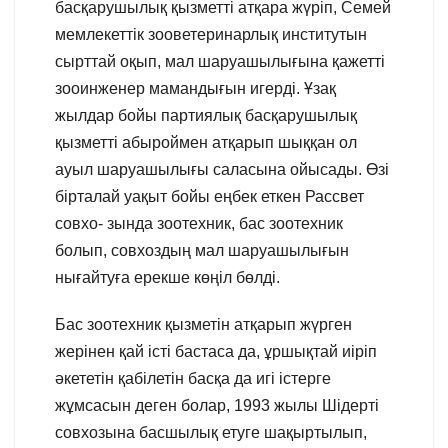
басқарушылық қызметті атқара жүріп, Семей
мемлекеттік зооветеринарлық институтын
сырттай оқып, мал шаруашылығына қажетті
зооинженер мамандығын игерді. Ұзақ
жылдар бойы партиялық басқарушылық
қызметті абыроймен атқарып шыққан ол
ауыл шаруашылығы саласына ойысады. Өзі
бірталай уақыт бойы еңбек еткен Рассвет
совхо- зында зоотехник, бас зоотехник
болып, совхоздың мал шаруашылығын
нығайтуға ерекше көңіл бөлді.
Бас зоотехник қызметін атқарып жүрген
жерінен қай істі бастаса да, ұршықтай иіріп
әкететін қабілетін басқа да игі істерге
жұмсасын деген болар, 1993 жылы Шідерті
совхозына басшылық етуге шақыртылып,