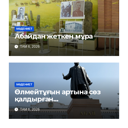
МӘДЕНИЕТ
Абайдан жеткен мұра
ТАМ 6, 2026
МӘДЕНИЕТ
Өлмейтұғын артына сөз
қалдырған…
ТАМ 6, 2026