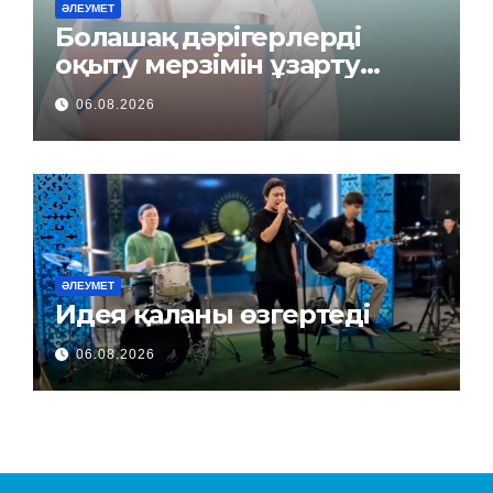
ӘЛЕУМЕТ
Болашақ дәрігерлерді
оқыту мерзімін ұзарту
керек пе?
06.08.2026
ӘЛЕУМЕТ
Идея қаланы өзгертеді
06.08.2026