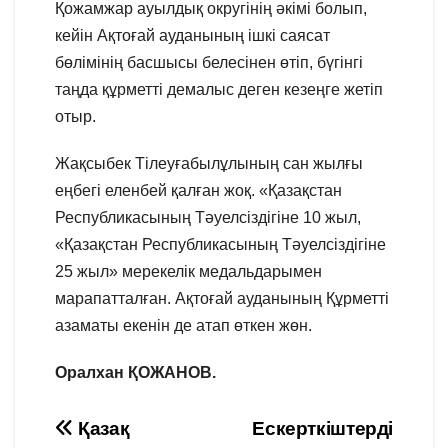
Қожамжар ауылдық округінің әкімі болып,
кейін Ақтоғай ауданының ішкі саясат
бөлімінің басшысы белесінен өтіп, бүгінгі
таңда құрметті демалыс деген кезеңге жетіп
отыр.
Жақсыбек Тілеуғабылұлының сан жылғы
еңбегі еленбей қалған жоқ. «Қазақстан
Республикасының Тәуелсіздігіне 10 жыл,
«Қазақстан Республикасының Тәуелсіздігіне
25 жыл» мерекелік медальдарымен
марапатталған. Ақтоғай ауданының Құрметті
азаматы екенін де атап өткен жөн.
Оралхан ҚОЖАНОВ.
Навигация
Қазақ
Ескерткіштерді