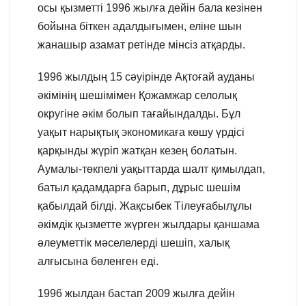
осы қызметті 1996 жылға дейін бала кезінен
бойына біткен адалдығымен, еліне шын
жанашыр азамат ретінде мінсіз атқарды.
1996 жылдың 15 сәуірінде Ақтоғай ауданы
әкімінің шешімімен Қожамжар селолық
округіне әкім болып тағайындалды. Бұл
уақыт нарықтық экономикаға көшу үрдісі
қарқынды жүріп жатқан кезең болатын.
Аумалы-төкпелі уақыттарда шалт қимылдап,
батыл қадамдарға барып, дұрыс шешім
қабылдай білді. Жақсыбек Тілеуғабылұлы
әкімдік қызметте жүрген жылдары қаншама
әлеуметтік мәселелерді шешіп, халық
алғысына бөленген еді.
1996 жылдан бастап 2009 жылға дейін