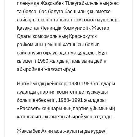
пленумда Жақсыбек Тілеуғабылұлының жас
та болса, бас болуға басшылық қызметке
лайықты екенін таныған комсомол мүшелері
Қазақстан Лениндік Коммунистік Жастар
Одағы комсомолының Краснокутск
райкомының екінші хатшысы болып
сайлануын бірауыздан мақұлдады. Бұл
қызметті 1980 жылдың тамызына дейін
абыроймен жалғастырды.
Әңгімеміздің кейіпкері 1980-1983 жылдары
аудандық партия комитетінде нұсқаушы
болып еңбек етіп, 1983- 1991 жылдары
«Рассвет» кеңшарының партия ұйымының
хатшылығы қызметін абыроймен атқарды.
Жақсыбек Алин аса жауапты да күрделі