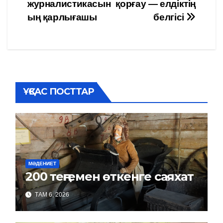
журналистикасын
қорғау — елдіктің
по
ың қарлығашы
белгісі
записям
ҰҚСАС ПОСТТАР
МӘДЕНИЕТ
200 теңгемен өткенге саяхат
ТАМ 6, 2026