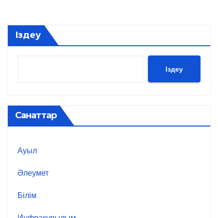
Іздеу
Іздеу
Санаттар
Ауыл
Әлеумет
Білім
Инфрақұрылым