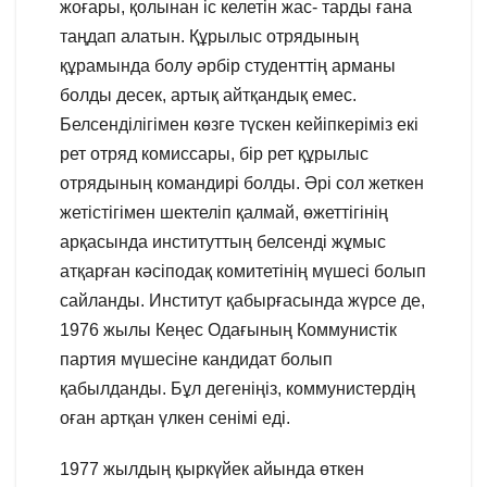
жоғары, қолынан іс келетін жас- тарды ғана
таңдап алатын. Құрылыс отрядының
құрамында болу әрбір студенттің арманы
болды десек, артық айтқандық емес.
Белсенділігімен көзге түскен кейіпкеріміз екі
рет отряд комиссары, бір рет құрылыс
отрядының командирі болды. Әрі сол жеткен
жетістігімен шектеліп қалмай, өжеттігінің
арқасында институттың белсенді жұмыс
атқарған кәсіподақ комитетінің мүшесі болып
сайланды. Институт қабырғасында жүрсе де,
1976 жылы Кеңес Одағының Коммунистік
партия мүшесіне кандидат болып
қабылданды. Бұл дегеніңіз, коммунистердің
оған артқан үлкен сенімі еді.
1977 жылдың қыркүйек айында өткен