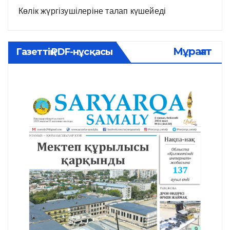
Көлік жүргізушілеріне талап күшейеді
Мұрағат
Газеттің PDF-нұсқасы